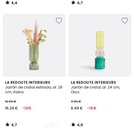
4,4
4,7
/
/
5
5
4,7
4,9
3
LA REDOUTE INTERIEURS
LA REDOUTE INTERIEURS
/ 5
/ 5
Jarrón de cristal estriado, al. 26
Jarrón de cristal, al. 24 cm,
Colores
cm, Valira
Oryo
16.99 €
9.99 €
15.29 €
-10%
8.49 €
-15%
4,7
4,9
/
/
5
5