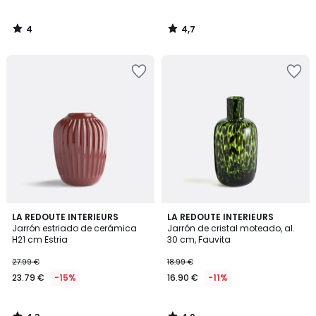
4
4,7
/
/
5
5
4,3
4,9
LA REDOUTE INTERIEURS
LA REDOUTE INTERIEURS
/ 5
/ 5
Jarrón estriado de cerámica
Jarrón de cristal moteado, al.
H21 cm Estria
30 cm, Fauvita
27.99 €
18.99 €
23.79 €
-15%
16.90 €
-11%