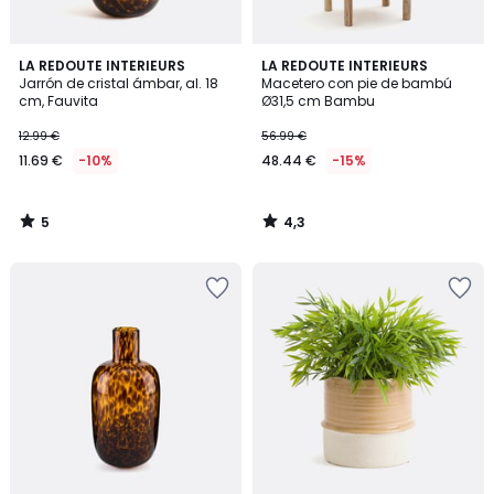
5
4,3
LA REDOUTE INTERIEURS
LA REDOUTE INTERIEURS
/
/ 5
Jarrón de cristal ámbar, al. 18
Macetero con pie de bambú
5
cm, Fauvita
Ø31,5 cm Bambu
12.99 €
56.99 €
11.69 €
-10%
48.44 €
-15%
5
4,3
/
/
5
5