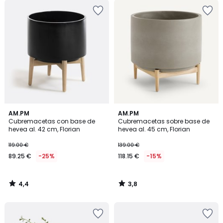
4,4
3,8
AM.PM
AM.PM
/ 5
/ 5
Cubremacetas con base de
Cubremacetas sobre base de
hevea al. 42 cm, Florian
hevea al. 45 cm, Florian
119.00 €
139.00 €
89.25 €
-25%
118.15 €
-15%
4,4
3,8
/
/
5
5