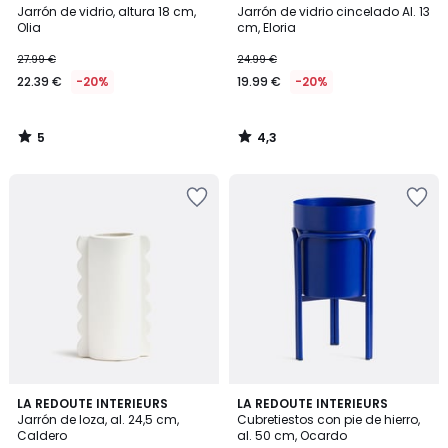
/
/ 5
Jarrón de vidrio, altura 18 cm,
Jarrón de vidrio cincelado Al. 13
5
Olia
cm, Eloria
27.99 €
24.99 €
22.39 €
-20%
19.99 €
-20%
5
4,3
/
/
5
5
4
4
LA REDOUTE INTERIEURS
LA REDOUTE INTERIEURS
/
/
Jarrón de loza, al. 24,5 cm,
Cubretiestos con pie de hierro,
5
5
Caldero
al. 50 cm, Ocardo