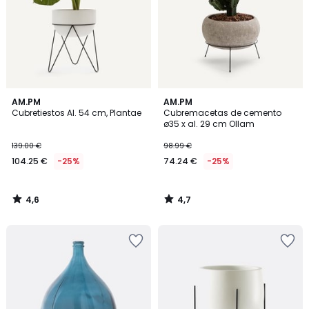
4,6
4,7
AM.PM
AM.PM
/ 5
/ 5
Cubretiestos Al. 54 cm, Plantae
Cubremacetas de cemento
ø35 x al. 29 cm Ollam
139.00 €
98.99 €
104.25 €
-25%
74.24 €
-25%
4,6
4,7
/
/
5
5