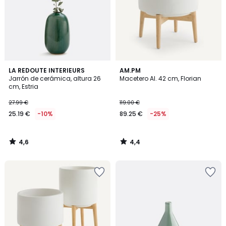
4,6
4,4
LA REDOUTE INTERIEURS
AM.PM
/ 5
/ 5
Jarrón de cerámica, altura 26
Macetero Al. 42 cm, Florian
cm, Estria
27.99 €
119.00 €
25.19 €
-10%
89.25 €
-25%
4,6
4,4
/
/
5
5