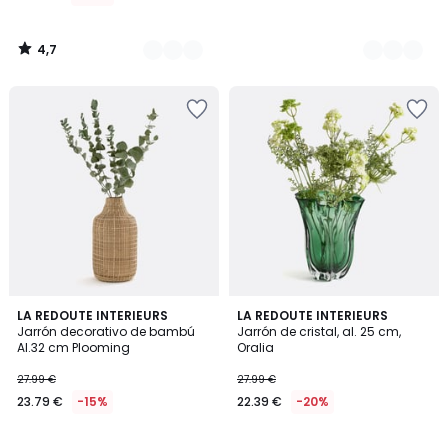
4,7
/
5
4,4
4,7
LA REDOUTE INTERIEURS
LA REDOUTE INTERIEURS
/ 5
/ 5
Jarrón decorativo de bambú
Jarrón de cristal, al. 25 cm,
Al.32 cm Plooming
Oralia
27.99 €
27.99 €
23.79 €
-15%
22.39 €
-20%