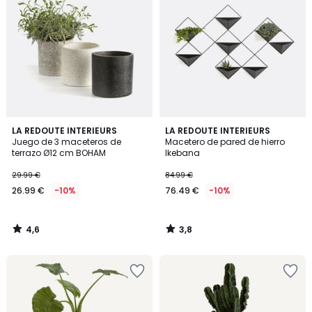
4,6
3,8
LA REDOUTE INTERIEURS
LA REDOUTE INTERIEURS
/ 5
/ 5
Juego de 3 maceteros de
Macetero de pared de hierro
terrazo Ø12 cm BOHAM
Ikebana
29.99 €
84.99 €
26.99 €
-10%
76.49 €
-10%
4,6
3,8
/
/
5
5