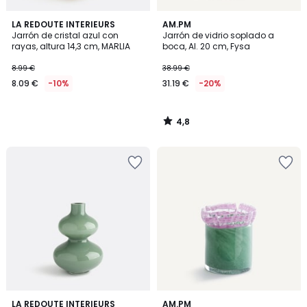
4,8
LA REDOUTE INTERIEURS
AM.PM
/ 5
Jarrón de cristal azul con
Jarrón de vidrio soplado a
rayas, altura 14,3 cm, MARLIA
boca, Al. 20 cm, Fysa
8.99 €
38.99 €
8.09 €
-10%
31.19 €
-20%
4,8
/
5
5
4,3
LA REDOUTE INTERIEURS
AM.PM