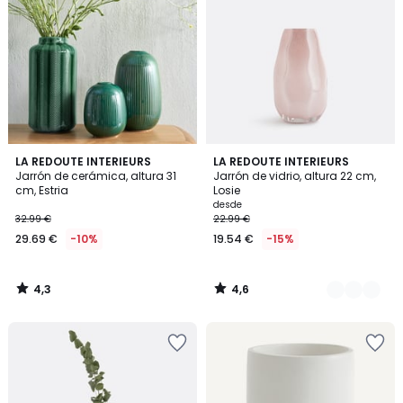
4,3
4,6
LA REDOUTE INTERIEURS
3
LA REDOUTE INTERIEURS
/ 5
/ 5
Jarrón de cerámica, altura 31
Jarrón de vidrio, altura 22 cm,
Colores
cm, Estria
Losie
desde
32.99 €
22.99 €
29.69 €
-10%
19.54 €
-15%
4,3
4,6
/
/
5
5