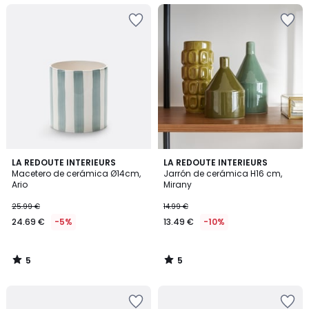
5
5
LA REDOUTE INTERIEURS
LA REDOUTE INTERIEURS
/
/
Macetero de cerámica Ø14cm,
Jarrón de cerámica H16 cm,
5
5
Ario
Mirany
25.99 €
14.99 €
24.69 €
-5%
13.49 €
-10%
5
5
/
/
5
5