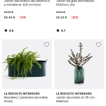
/ 5
/ 5
Jarrón decorativo de cerámica
Jarrón de gres esmaltado
y mimbre al. 41,5 cm Kuro
H23,5cm, Oro
64.99 €
34.99 €
58.49 €
-10%
26.24 €
-25%
4,8
4,7
/
/
5
5
4,9
4,2
LA REDOUTE INTERIEURS
LA REDOUTE INTERIEURS
/ 5
/ 5
Macetero / jardinera de metal,
Jarrón de cristal, al. 25 cm,
Anaïa
Arkenvia