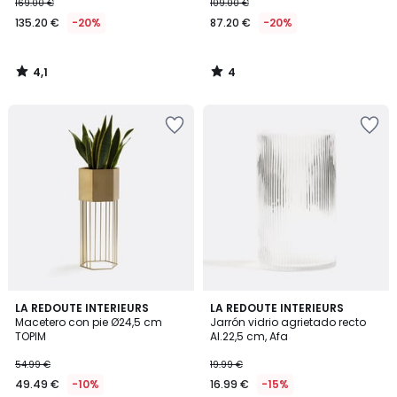
169.00 €
109.00 €
135.20 €
-20%
87.20 €
-20%
4,1
4
/
/
5
5
4
4,7
LA REDOUTE INTERIEURS
LA REDOUTE INTERIEURS
/
/ 5
Macetero con pie Ø24,5 cm
Jarrón vidrio agrietado recto
5
TOPIM
Al.22,5 cm, Afa
54.99 €
19.99 €
49.49 €
-10%
16.99 €
-15%