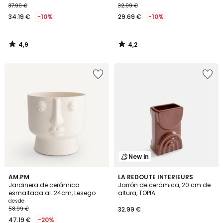
37.99 €
32.99 €
34.19 €
-10%
29.69 €
-10%
4,9
4,2
/
/
5
5
New in
4,7
5
AM.PM
3
LA REDOUTE INTERIEURS
/ 5
Jardinera de cerámica
Jarrón de cerámica, 20 cm de
Colores
Colores
esmaltada al. 24cm, Lesego
altura, TOPIA
desde
58.99 €
32.99 €
47.19 €
-20%