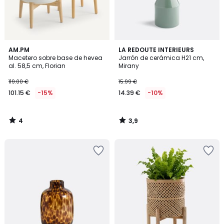
4
3,9
AM.PM
LA REDOUTE INTERIEURS
/
/ 5
Macetero sobre base de hevea
Jarrón de cerámica H21 cm,
5
al. 58,5 cm, Florian
Mirany
119.00 €
15.99 €
101.15 €
-15%
14.39 €
-10%
4
3,9
/
/
5
5