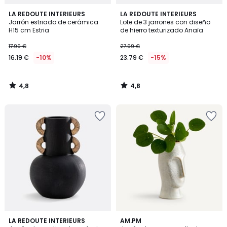
4,8
4,8
LA REDOUTE INTERIEURS
LA REDOUTE INTERIEURS
/ 5
/ 5
Jarrón estriado de cerámica
Lote de 3 jarrones con diseño
H15 cm Estria
de hierro texturizado Anaïa
17.99 €
27.99 €
16.19 €
-10%
23.79 €
-15%
4,8
4,8
/
/
5
5
4,8
4,7
LA REDOUTE INTERIEURS
AM.PM