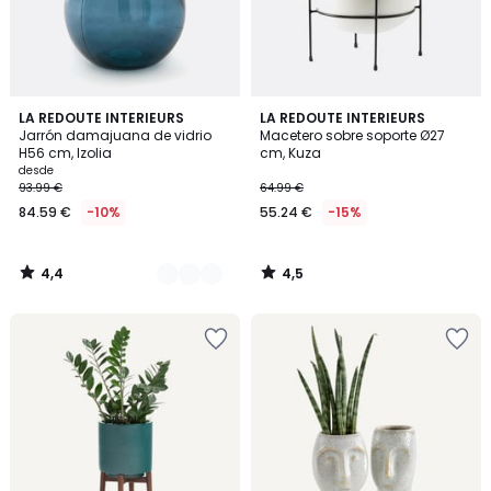
4,4
4,5
4
LA REDOUTE INTERIEURS
LA REDOUTE INTERIEURS
/ 5
/ 5
Jarrón damajuana de vidrio
Macetero sobre soporte Ø27
Colores
H56 cm, Izolia
cm, Kuza
desde
93.99 €
64.99 €
84.59 €
-10%
55.24 €
-15%
4,4
4,5
/
/
5
5