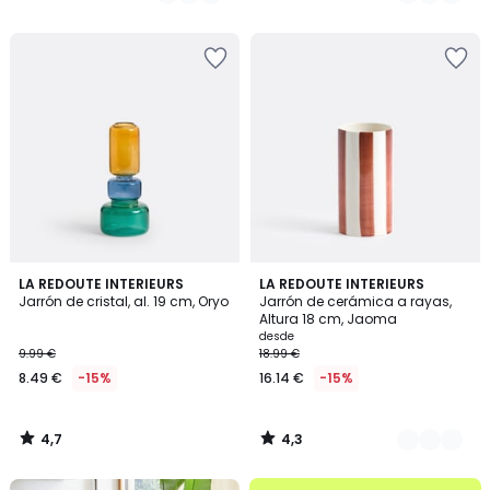
18.99
/
/
5
5
€
15%
descuento
aplicado.
4,7
4,3
LA REDOUTE INTERIEURS
7
LA REDOUTE INTERIEURS
/ 5
/ 5
Jarrón de cristal, al. 19 cm, Oryo
Jarrón de cerámica a rayas,
Colores
Altura 18 cm, Jaoma
desde
9.99 €
18.99 €
8.49 €
-15%
16.14 €
-15%
4,7
4,3
/
/
5
5
.