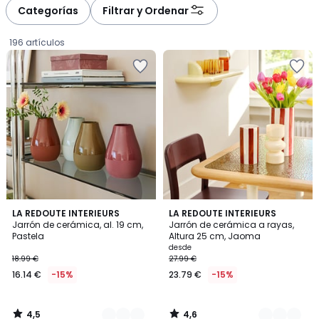
à
à
Categorías
Filtrar y Ordenar
gauche
droite
196 artículos
4,5
4,6
3
LA REDOUTE INTERIEURS
7
LA REDOUTE INTERIEURS
/ 5
/ 5
Jarrón de cerámica, al. 19 cm,
Jarrón de cerámica a rayas,
Colores
Colores
Pastela
Altura 25 cm, Jaoma
16.14
desde
18.99 €
27.99 €
€
16.14 €
-15%
23.79 €
-15%
en
lugar
de
4,5
4,6