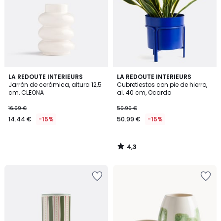
4,3
LA REDOUTE INTERIEURS
LA REDOUTE INTERIEURS
/ 5
Jarrón de cerámica, altura 12,5
Cubretiestos con pie de hierro,
cm, CLEONA
al. 40 cm, Ocardo
16.99 €
59.99 €
14.44 €
-15%
50.99 €
-15%
4,3
/
5