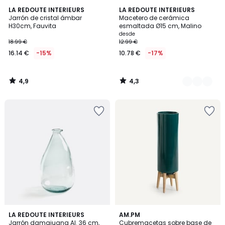
4,9
4,3
LA REDOUTE INTERIEURS
2
LA REDOUTE INTERIEURS
/ 5
/ 5
Jarrón de cristal ámbar
Macetero de cerámica
Colores
H30cm, Fauvita
esmaltada Ø15 cm, Malino
desde
18.99 €
12.99 €
16.14 €
-15%
10.78 €
-17%
4,9
4,3
/
/
5
5
4,6
4,2
3
LA REDOUTE INTERIEURS
AM.PM
/ 5
/ 5
Jarrón damajuana Al. 36 cm,
Cubremacetas sobre base de