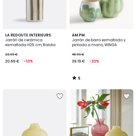
5
LA REDOUTE INTERIEURS
AM.PM
/
Jarrón de cerámica
Jarrón de barro esmaltado y
5
esmaltada H25 cm, Baldia
pintado a mano, WINGA
22.99 €
48.99 €
20.69 €
-10%
39.19 €
-20%
5
/
5