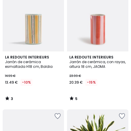
3
5
LA REDOUTE INTERIEURS
LA REDOUTE INTERIEURS
/
/
Jarrón de cerámica
Jarrón de cerámica, con rayas,
5
5
esmaltada H18 cm, Baldia
altura 18 cm, JAOMA
14.99 €
23.99 €
13.49 €
-10%
20.39 €
-15%
3
5
/
/
5
5