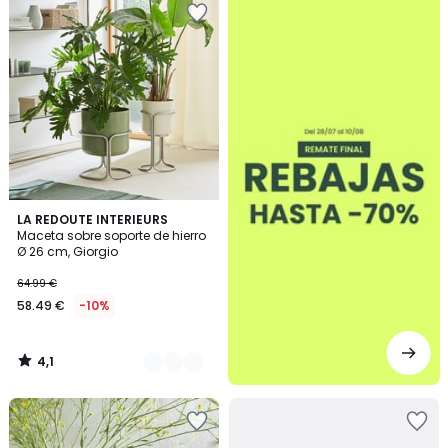
4,1
2
LA REDOUTE INTERIEURS
/ 5
Maceta sobre soporte de hierro
Colores
Ø 26 cm, Giorgio
64.99 €
58.49 €
-10%
4,1
/
5