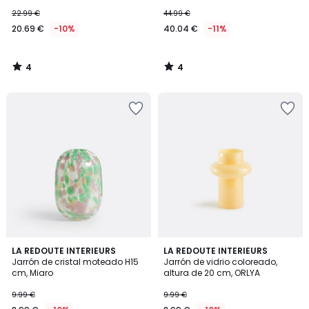
22.99 €
44.99 €
20.69 €
-10%
40.04 €
-11%
4
4
/
/
5
5
4,3
LA REDOUTE INTERIEURS
LA REDOUTE INTERIEURS
/ 5
Jarrón de cristal moteado H15
Jarrón de vidrio coloreado,
cm, Miaro
altura de 20 cm, ORLYA
9.99 €
9.99 €