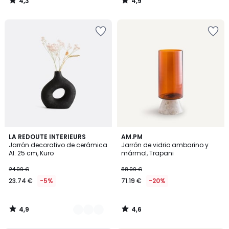
4,3
4,9
/
/
5
5
4,9
4,6
2
LA REDOUTE INTERIEURS
AM.PM
/ 5
/ 5
Jarrón decorativo de cerámica
Jarrón de vidrio ambarino y
Colores
Al. 25 cm, Kuro
mármol, Trapani
24.99 €
88.99 €
23.74 €
-5%
71.19 €
-20%
4,9
4,6
/
/
5
5