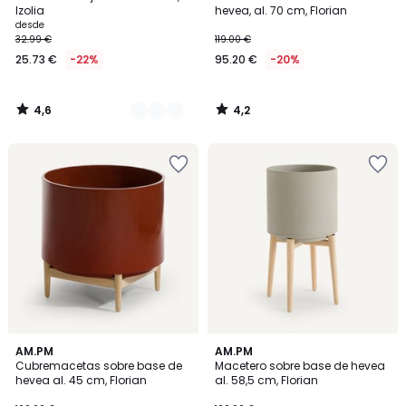
Colores
Izolia
hevea, al. 70 cm, Florian
desde
32.99 €
119.00 €
25.73 €
-22%
95.20 €
-20%
4,6
4,2
/
/
5
5
4,1
4
AM.PM
AM.PM
/ 5
/
Cubremacetas sobre base de
Macetero sobre base de hevea
5
hevea al. 45 cm, Florian
al. 58,5 cm, Florian