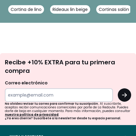
Cortina de lino
Rideaux lin beige
Cortinas salón
No
Recibe +10% EXTRA para tu primera
te
compra
olvides
revisar
Correo electrónico
tu
OK
correo
para
No olvides revisar tu correo para confirmar tu suscripción.
Al suscribirte,
aceptas recibir comunicaciones comerciales por parte de La Redoute. Puedes
confirmar
darte de baja en cualquier momento. Para más información, puedes consultar
nuestra política de privacidad
.
tu
¿Ya eres cliente? Suscríbete a la newsletter desde tu espacio personal.
suscripción.
Al