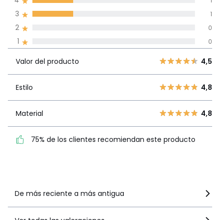
4
1
3
1
Reseñas 100% certificadas,
2
0
Compromiso La Redoute
1
0
Valor del
5
2
4,5
producto
Valor del producto
4,5
4
1
3
1
Estilo
4,8
Estilo
4,8
2
0
1
0
Material
4,8
Material
4,8
75% de los clientes
75% de los clientes recomiendan este producto
recomiendan este producto
Ver más detalles
De más reciente a más antigua