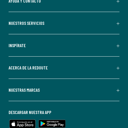
AYUDA Y CONTACTO
suscribirte,
aceptas
recibir
NUESTROS SERVICIOS
comunicaciones
comerciales
personalizadas
INSPÍRATE
por
parte
de
ACERCA DE LA REDOUTE
La
Redoute.
Puedes
NUESTRAS MARCAS
darte
de
baja
DESCARGAR NUESTRA APP
en
cualquier