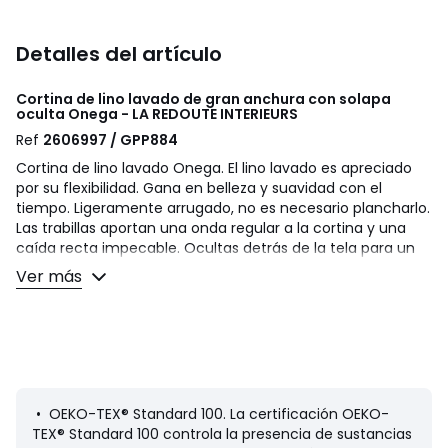
Detalles del artículo
Cortina de lino lavado de gran anchura con solapa
oculta Onega - LA REDOUTE INTERIEURS
Ref
2606997 / GPP884
Cortina de lino lavado Onega. El lino lavado es apreciado
por su flexibilidad. Gana en belleza y suavidad con el
tiempo. Ligeramente arrugado, no es necesario plancharlo.
Las trabillas aportan una onda regular a la cortina y una
caída recta impecable. Ocultas detrás de la tela para un
acabado perfecto, también ocultan la varilla.
Ver más
Descripción
• Tupida
• 100% lino, 160 g/m2
• Lino lavado
• Acabado de alta calidad: trabillas ocultas
• Acabado de los bajos: dobladillo sencillo
• OEKO-TEX® Standard 100. La certificación OEKO-
TEX® Standard 100 controla la presencia de sustancias