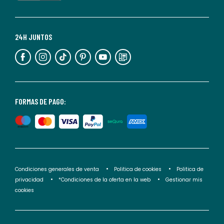
momento.
Para
más
24H JUNTOS
información,
puedes
consultar
nuestra
<2>política
FORMAS DE PAGO:
de
privacidad</2>.
Condiciones generales de venta
Politica de cookies
Politica de
privacidad
*Condiciones de la oferta en la web
Gestionar mis
cookies