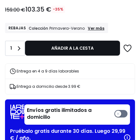
103.35
103.35 €
€
159.00 €
-35%
en
lugar
de
REBAJAS
REBAJAS
Ver más
Colección
Primavera-Verano
Colección
159.00
Primavera-
€
Verano
35%
Cantidad
1
AÑADIR A LA CESTA
descuento
aplicado.
Entrega en 4 a 9 días laborables
Entrega a domicilio desde
3.99 €
Envíos gratis ilimitados a
domicilio
Pruébalo gratis durante 30 días. Luego 29,99
€ / año.