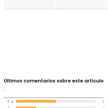
Información sobre origen y proceso de fabricación
• Origen de fabricación (tejido, teñido, sastrería): China
Colores
Blanco, Crudo, Natural
Tallas
270 x 260 cm
Últimos comentarios sobre este artículo
4,3
5
2
(4)
de promedio