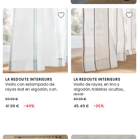
5
LA REDOUTE INTERIEURS
LA REDOUTE INTERIEURS
Visillo con estampado de
Visillo de rayas, en lino y
rayas ikat en algodón, con
algodón, trabillas ocultas,
anillas, ASTI
AVORI
desde
69.99 €
69.99 €
41.99 €
-40%
45.49 €
-35%