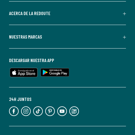
parte
de
ACERCA DE LA REDOUTE
La
Redoute.
Puedes
NUESTRAS MARCAS
darte
de
baja
DESCARGAR NUESTRA APP
en
cualquier
momento.
Para
más
24H JUNTOS
información,
puedes
consultar
nuestra