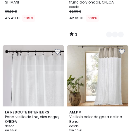
5
SHIMANI
fruncido y ondas, ONEGA
desde
69.99 €
69.99 €
45.49 €
-35%
42.69 €
-39%
3
/
5
5
4,4
2
LA REDOUTE INTERIEURS
AM.PM
/
/ 5
Panel visillo de lino, bies negro,
Visillo bicolor de gasa de lino
Colores
5
ONEGA
Beha
desde
desde
69.99 €
139.00 €