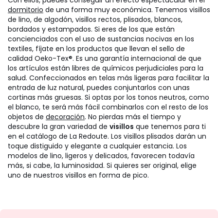
Con ellos, puedes conseguir un efecto espectacular en el
dormitorio
de una forma muy económica. Tenemos visillos
de lino, de algodón, visillos rectos, plisados, blancos,
bordados y estampados. Si eres de los que están
concienciados con el uso de sustancias nocivas en los
textiles, fíjate en los productos que llevan el sello de
calidad Oeko-Tex®. Es una garantía internacional de que
los artículos están libres de químicos perjudiciales para la
salud.
Confeccionados en telas más ligeras para facilitar la
entrada de luz natural, puedes conjuntarlos con unas
cortinas más gruesas. Si optas por los tonos neutros, como
el blanco, te será más fácil combinarlos con el resto de los
objetos de
decoración
. No pierdas más el tiempo y
descubre la gran variedad de
visillos
que tenemos para ti
en el catálogo de La Redoute. Los visillos plisados darán un
toque distiguido y elegante a cualquier estancia. Los
modelos de lino, ligeros y delicados, favorecen todavía
más, si cabe, la luminosidad. Si quieres ser original, elige
uno de nuestros visillos en forma de pico.
No