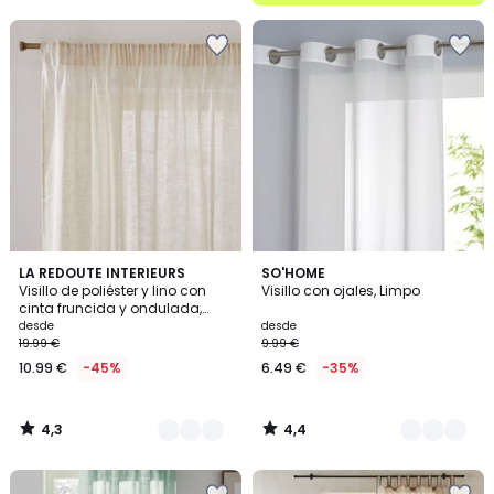
5
4,3
4,4
2
LA REDOUTE INTERIEURS
2
SO'HOME
/ 5
/ 5
Visillo de poliéster y lino con
Visillo con ojales, Limpo
Colores
Colores
cinta fruncida y ondulada,
ARON
desde
desde
19.99 €
9.99 €
10.99 €
-45%
6.49 €
-35%
4,3
4,4
/
/
5
5