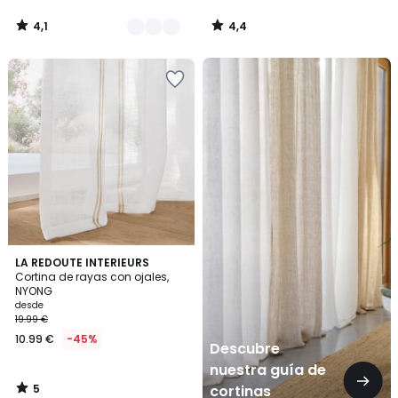
4,1
4,4
/
/
5
5
Descubre
nuestra
guía
de
cortinas
5
LA REDOUTE INTERIEURS
/
Cortina de rayas con ojales,
5
NYONG
desde
19.99 €
10.99 €
-45%
Descubre
nuestra guía de
5
cortinas
/