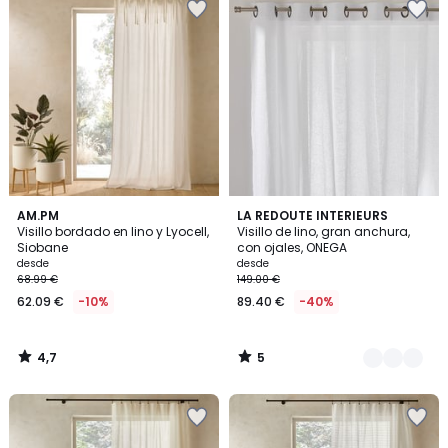
4,7
5
AM.PM
4
LA REDOUTE INTERIEURS
/ 5
/
Visillo bordado en lino y Lyocell,
Visillo de lino, gran anchura,
Colores
5
Siobane
con ojales, ONEGA
desde
desde
68.99 €
149.00 €
62.09 €
-10%
89.40 €
-40%
4,7
5
/
/
5
5