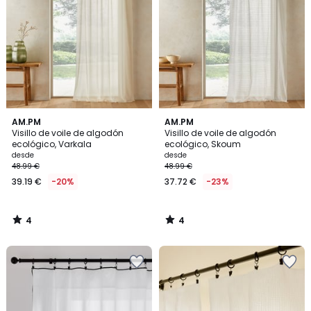
4
4
AM.PM
AM.PM
/
/
Visillo de voile de algodón
Visillo de voile de algodón
5
5
ecológico, Varkala
ecológico, Skoum
desde
desde
48.99 €
48.99 €
39.19 €
-20%
37.72 €
-23%
4
4
/
/
5
5