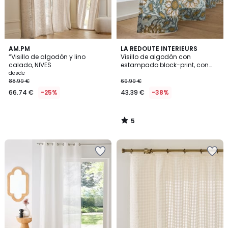
5
AM.PM
LA REDOUTE INTERIEURS
/
“Visillo de algodón y lino
Visillo de algodón con
5
calado, NIVES
estampado block-print, con
anillas, SHANDIRA
desde
88.99 €
69.99 €
66.74 €
-25%
43.39 €
-38%
5
/
5