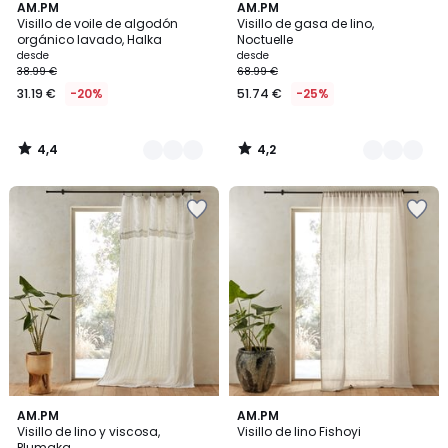
4,4
4,2
3
AM.PM
3
AM.PM
/ 5
/ 5
Visillo de voile de algodón
Visillo de gasa de lino,
Colores
Colores
orgánico lavado, Halka
Noctuelle
desde
desde
38.99 €
68.99 €
31.19 €
-20%
51.74 €
-25%
4,4
4,2
/
/
5
5
4,1
4,1
2
AM.PM
4
AM.PM
/ 5
/ 5
Visillo de lino y viscosa,
Visillo de lino Fishoyi
Colores
Colores
Plumaka