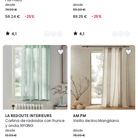
desde
desde
74.99 €
119.00 €
56.24 €
-25%
89.25 €
-25%
4,1
4,1
/
/
5
5
4,2
3,8
5
LA REDOUTE INTERIEURS
AM.PM
/ 5
/ 5
Cortina de radiador con frunce
Visillo de lino Mangilano
Colores
y onda, NYONG
desde
desde
19.99 €
78.99 €