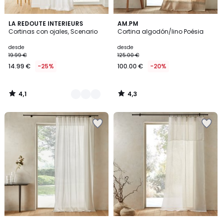
4,1
4,3
3
LA REDOUTE INTERIEURS
AM.PM
/ 5
/ 5
Cortinas con ojales, Scenario
Cortina algodón/lino Poésia
Colores
desde
desde
19.99 €
125.00 €
14.99 €
-25%
100.00 €
-20%
4,1
4,3
/
/
5
5