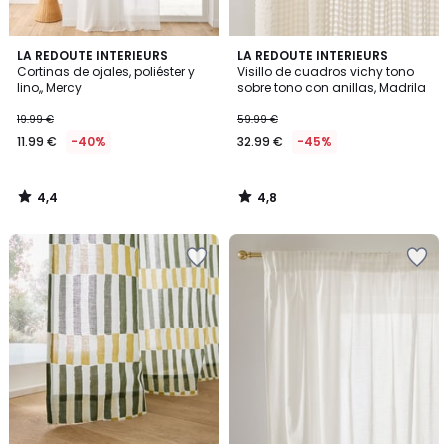
4,4
4,8
LA REDOUTE INTERIEURS
LA REDOUTE INTERIEURS
/ 5
/ 5
Cortinas de ojales, poliéster y
Visillo de cuadros vichy tono
lino,, Mercy
sobre tono con anillas, Madrila
19.99 €
59.99 €
11.99 €
-40%
32.99 €
-45%
4,4
4,8
/
/
5
5