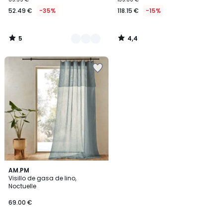
52.49 €
-35%
118.15 €
-15%
5
4,4
/
/
5
5
4,2
2
AM.PM
/ 5
Visillo de gasa de lino,
Colores
Noctuelle
69.00 €