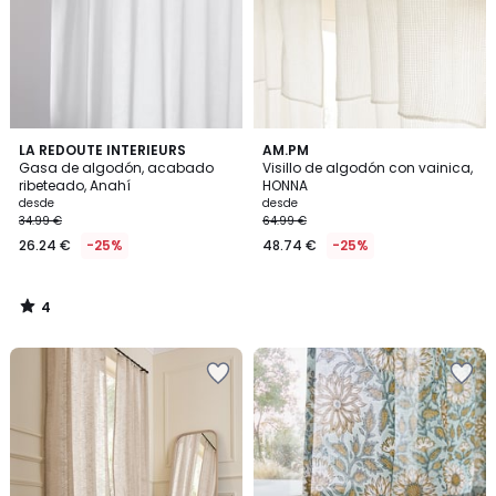
4
LA REDOUTE INTERIEURS
AM.PM
/
Gasa de algodón, acabado
Visillo de algodón con vainica,
5
ribeteado, Anahí
HONNA
desde
desde
34.99 €
64.99 €
26.24 €
-25%
48.74 €
-25%
4
/
5