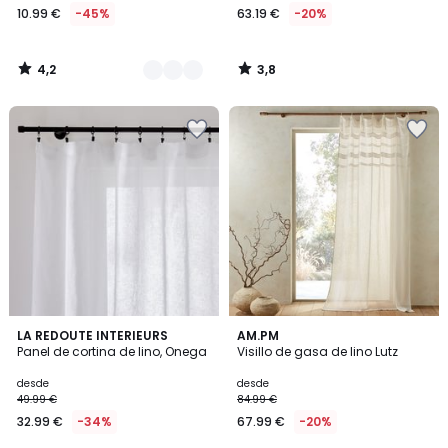
10.99 €
-45%
63.19 €
-20%
4,2
3,8
/
/
5
5
4,1
4,4
4
LA REDOUTE INTERIEURS
AM.PM
/ 5
/ 5
Panel de cortina de lino, Onega
Visillo de gasa de lino Lutz
Colores
desde
desde
49.99 €
84.99 €
32.99 €
-34%
67.99 €
-20%