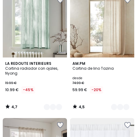
4,7
4,5
5
LA REDOUTE INTERIEURS
2
AM.PM
/ 5
/ 5
Cortina radiador con ojales,
Cortina de lino Tazina
Colores
Colores
Nyong
desde
19.99 €
74.99 €
10.99 €
-45%
59.99 €
-20%
4,7
4,5
/
/
5
5