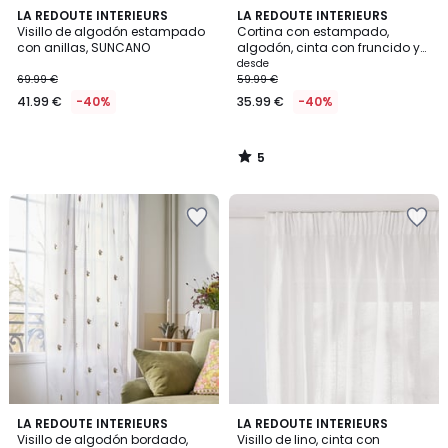
5
LA REDOUTE INTERIEURS
LA REDOUTE INTERIEURS
/
Visillo de algodón estampado
Cortina con estampado,
5
con anillas, SUNCANO
algodón, cinta con fruncido y
ondas, CISALI
desde
69.99 €
59.99 €
41.99 €
-40%
35.99 €
-40%
5
/
5
3
LA REDOUTE INTERIEURS
4
LA REDOUTE INTERIEURS
/
Visillo de algodón bordado,
Visillo de lino, cinta con
Colores