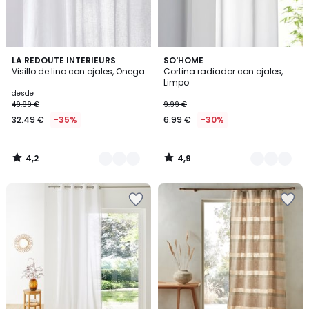
4,2
4,9
4
LA REDOUTE INTERIEURS
2
SO'HOME
/ 5
/ 5
Visillo de lino con ojales, Onega
Cortina radiador con ojales,
Colores
Colores
Limpo
desde
49.99 €
9.99 €
32.49 €
-35%
6.99 €
-30%
4,2
4,9
/
/
5
5