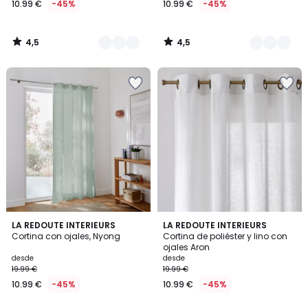
10.99 €
-45%
10.99 €
-45%
partir
de
10.99
4,5
4,5
€
/
/
5
5
en
lugar
de
19.99
€
45%
descuento
aplicado.
4,6
4,6
5
LA REDOUTE INTERIEURS
2
LA REDOUTE INTERIEURS
/ 5
/ 5
Cortina con ojales, Nyong
Cortina de poliéster y lino con
Colores
Colores
ojales Aron
desde
desde
19.99 €
19.99 €
10.99 €
-45%
10.99 €
-45%