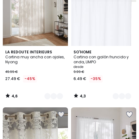
4,6
4,3
5
LA REDOUTE INTERIEURS
2
SO'HOME
/ 5
/ 5
Cortina muy ancha con ojales,
Cortina con galón fruncido y
Colores
Colores
Nyong
onda, LIMPO
desde
49.99 €
9.99 €
27.49 €
-45%
6.49 €
-35%
4,6
4,3
/
/
5
5