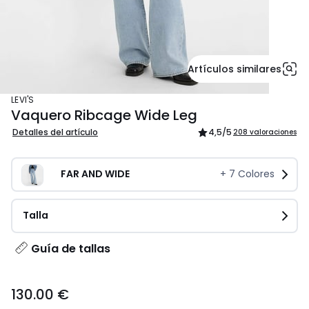
Artículos similares
LEVI'S
Vaquero Ribcage Wide Leg
Detalles del artículo
4,5
/5
208 valoraciones
FAR AND WIDE
+
7
Colores
Talla
Guía de tallas
130.00
130.00 €
€.