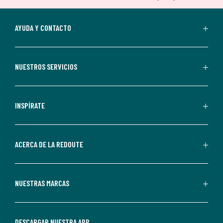
tu
suscripción.
Al
AYUDA Y CONTACTO
suscribirte,
aceptas
recibir
NUESTROS SERVICIOS
comunicaciones
comerciales
personalizadas
INSPÍRATE
por
parte
de
ACERCA DE LA REDOUTE
La
Redoute.
Puedes
NUESTRAS MARCAS
darte
de
baja
DESCARGAR NUESTRA APP