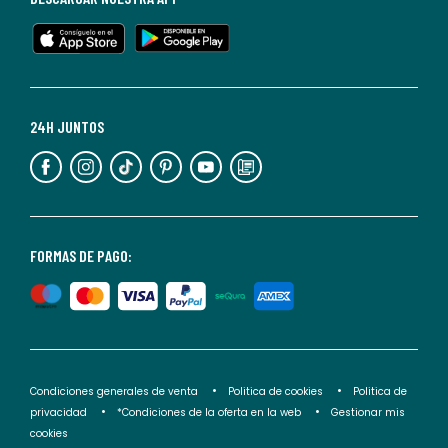
en
cualquier
momento.
Para
más
24H JUNTOS
información,
puedes
consultar
nuestra
<2>política
FORMAS DE PAGO:
de
privacidad</2>.
Condiciones generales de venta
Politica de cookies
Politica de
privacidad
*Condiciones de la oferta en la web
Gestionar mis
cookies