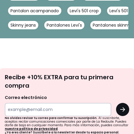
Pantalon acampanado
Levi's 501 crop
Levi's 501
Skinny jeans
Pantalones Levi's
Pantalones skinny
No
Recibe +10% EXTRA para tu primera
te
compra
olvides
revisar
Correo electrónico
tu
OK
correo
para
No olvides revisar tu correo para confirmar tu suscripción.
Al suscribirte,
aceptas recibir comunicaciones comerciales por parte de La Redoute. Puedes
confirmar
darte de baja en cualquier momento. Para más información, puedes consultar
nuestra política de privacidad
.
¿Ya eres cliente? Suscríbete a la newsletter desde tu espacio personal.