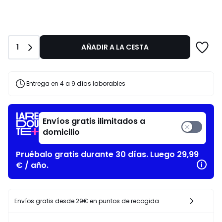
Cantidad
1
AÑADIR A LA CESTA
Entrega en 4 a 9 días laborables
Envíos gratis ilimitados a
domicilio
Pruébalo gratis durante 30 días. Luego 29,99
€ / año.
Envíos gratis desde 29€ en puntos de recogida