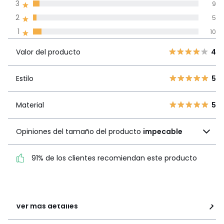
3
9
Reseñas 100% certificadas,
2
5
Compromiso La Redoute
1
10
Valor del
5
154
4
producto
Valor del producto
4
4
30
3
9
Estilo
5
Estilo
5
2
5
1
10
Material
5
Material
5
Opiniones del tamaño
Opiniones del tamaño del producto
impecable
del producto
impecable
91% de los clientes recomiendan este producto
91% de los clientes
recomiendan este producto
Ver más detalles