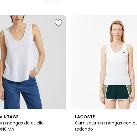
2
VINTAGE
LACOSTE
Colores
in mangas de cuello
Camiseta sin mangas con cu
SONOMA
redondo