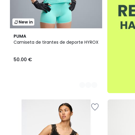
New in
2
PUMA
Colores
Camiseta de tirantes de deporte HYROX
50.00 €