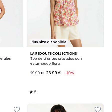
Plus Size disponible
5
LA REDOUTE COLLECTIONS
/
erales
Top de tirantes cruzados con
5
estampado floral
26.99 €
29.99 €
-10%
5
/
5