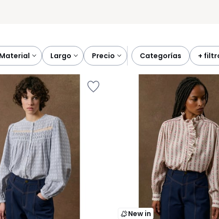
material
largo
precio
categorías
+ filt
New in