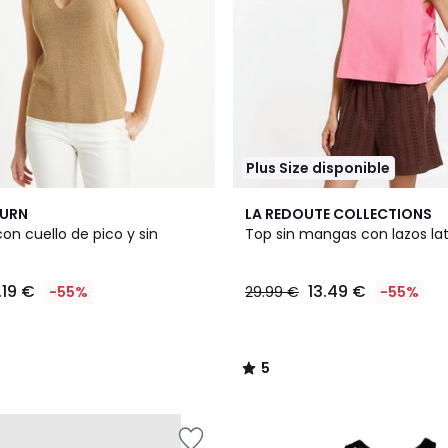
Plus Size disponible
5
BURN
LA REDOUTE COLLECTIONS
/
n cuello de pico y sin
Top sin mangas con lazos lat
5
.19 €
13.49 €
-55%
29.99 €
-55%
5
/
5