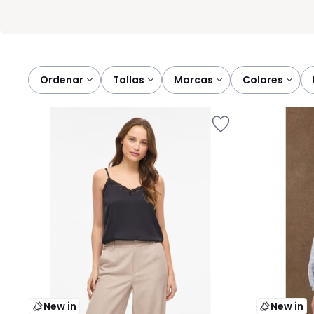
Ordenar
tallas
marcas
colores
New in
New in