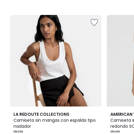
2
4,6
3
5
LA REDOUTE COLLECTIONS
AMERICAN 
Colores
/ 5
Colores
/
Camiseta sin mangas con espalda tipo
Camiseta s
5
nadador
redondo 
desde
desde