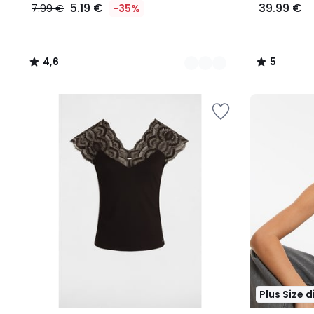
5.19 €
39.99 €
7.99 €
-35%
4,6
5
/
/
5
5
Plus Size 