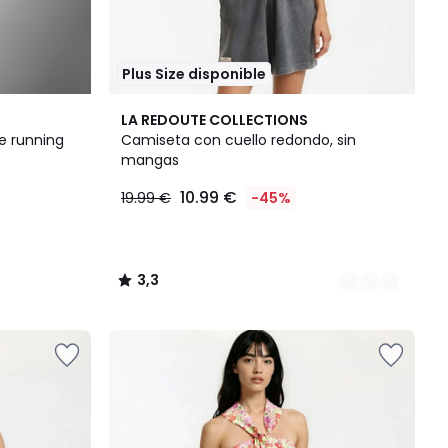
Plus Size disponible
2
3,3
LA REDOUTE COLLECTIONS
Colores
/ 5
e running
Camiseta con cuello redondo, sin
mangas
10.99 €
19.99 €
-45%
3,3
/
5