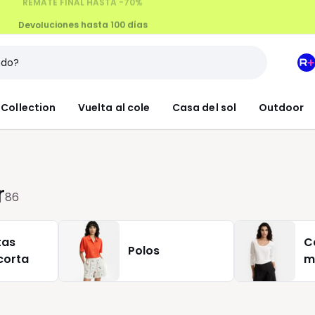
Devoluciones hasta 100 días
M
e
L
Collection
Vuelta al cole
Casa del sol
Outdoor
R
+
r
86
tas
C
Polos
corta
m