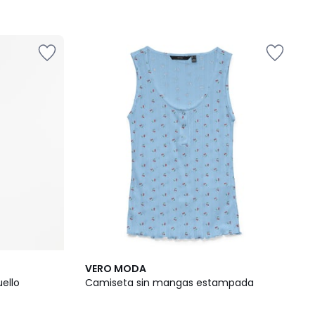
3
VERO MODA
/
ello
Camiseta sin mangas estampada
5