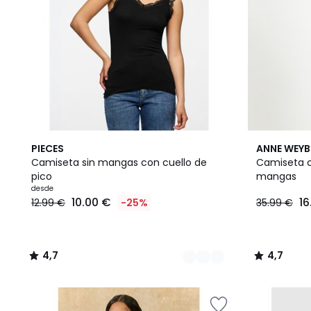
2
4,7
4,7
PIECES
ANNE WEY
Colores
/ 5
/ 5
Camiseta sin mangas con cuello de
Camiseta co
pico
mangas
desde
10.00 €
16
12.99 €
-25%
35.99 €
4,7
4,7
/
/
5
5