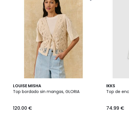
2
LOUISE MISHA
IKKS
Colores
Top bordado sin mangas, GLORIA
Top de enc
120.00 €
74.99 €