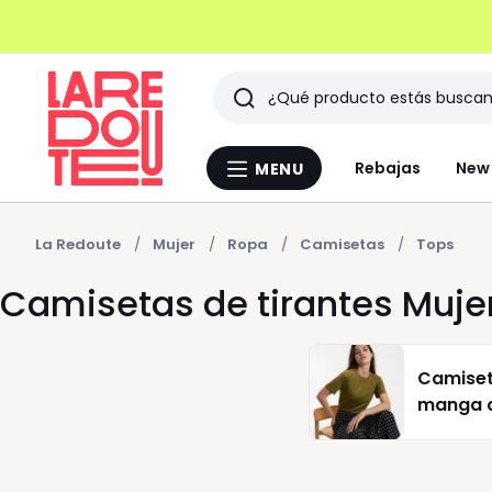
Buscar
Últimos
Rebajas
New 
MENU
Menu
artículos
La
Redoute
vistos
La Redoute
Mujer
Ropa
Camisetas
Tops
Camisetas de tirantes Muje
Camise
manga 