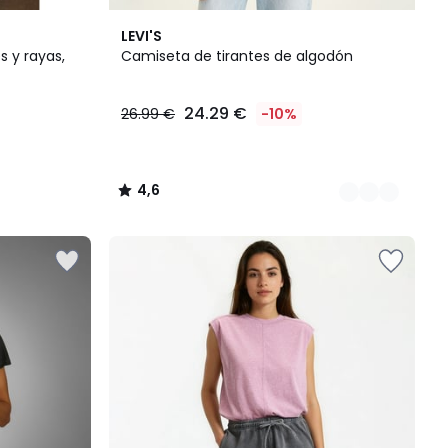
2
4,6
LEVI'S
Colores
/ 5
s y rayas,
Camiseta de tirantes de algodón
24.29 €
26.99 €
-10%
4,6
/
5