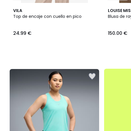
VILA
LOUISE MI
Top de encaje con cuello en pico
Blusa de ra
24.99
24.99 €
150.00 €
€.
.