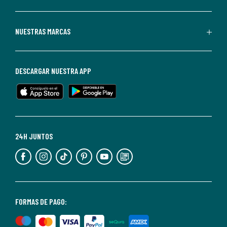
La
Redoute.
Puedes
NUESTRAS MARCAS
darte
de
baja
DESCARGAR NUESTRA APP
en
cualquier
momento.
Para
más
24H JUNTOS
información,
puedes
consultar
nuestra
<2>política
FORMAS DE PAGO:
de