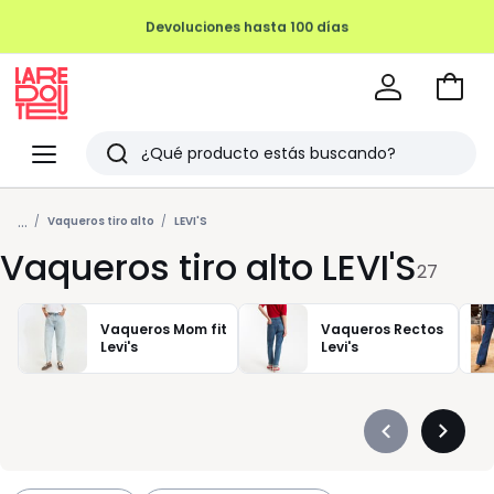
Devoluciones hasta 100 días
Ir
a
La
la
Redoute
Menu
Buscar
cesta
Últimos
...
artículos
Vaqueros tiro alto
LEVI'S
Vaqueros tiro alto LEVI'S
vistos
27
Vaqueros Mom fit
Vaqueros Rectos
Levi's
Levi's
Précédent
Suivan
-
-
défiler
défiler