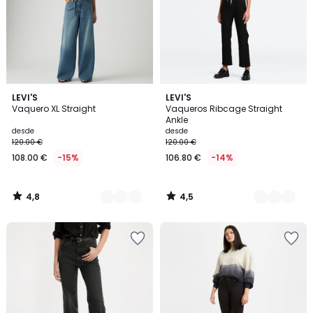
4,8
4,5
5
LEVI'S
4
LEVI'S
/ 5
/ 5
Vaquero XL Straight
Vaqueros Ribcage Straight
Colores
Colores
Ankle
desde
desde
120.00 €
120.00 €
108.00 €
-15%
106.80 €
-14%
4,8
4,5
/
/
5
5