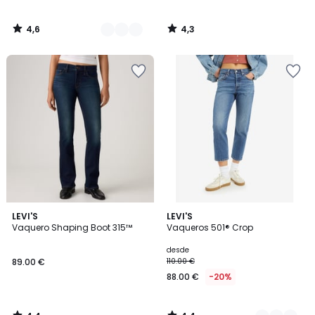
4,6
4,3
/
/
5
5
4,4
4,4
LEVI'S
5
LEVI'S
/ 5
/ 5
Vaquero Shaping Boot 315™
Vaqueros 501® Crop
Colores
desde
89.00 €
110.00 €
88.00 €
-20%