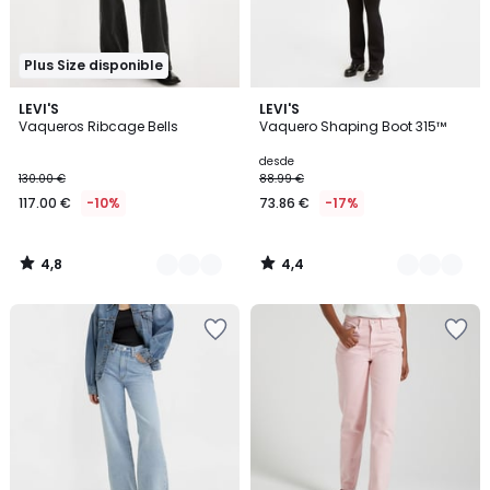
Plus Size disponible
4,8
4,4
2
LEVI'S
4
LEVI'S
/ 5
/ 5
Vaqueros Ribcage Bells
Vaquero Shaping Boot 315™
Colores
Colores
desde
130.00 €
88.99 €
117.00 €
-10%
73.86 €
-17%
4,8
4,4
/
/
5
5