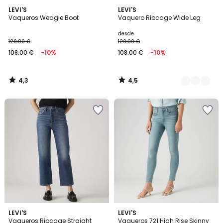
4,3
4,5
LEVI'S
5
LEVI'S
/ 5
/ 5
Vaqueros Wedgie Boot
Vaquero Ribcage Wide Leg
Colores
desde
120.00 €
120.00 €
108.00 €
-10%
108.00 €
-10%
4,3
4,5
/
/
5
5
4,5
4,5
LEVI'S
2
LEVI'S
/ 5
/ 5
Vaqueros Ribcage Straight
Vaqueros 721 High Rise Skinny