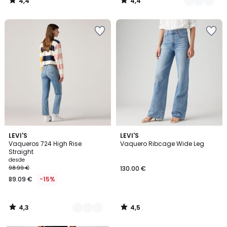
4,4
4,4
/
/
5
5
4,3
4,5
12
LEVI'S
LEVI'S
/ 5
/ 5
Vaqueros 724 High Rise
Vaquero Ribcage Wide Leg
Colores
Straight
desde
98.99 €
130.00 €
89.09 €
-15%
4,3
4,5
/
/
5
5