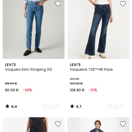
4,4
4,7
4
LEVI'S
2
LEVI'S
/ 5
/ 5
Vaquero Slim Shaping 312
Vaqueros 726™ HR Flare
Colores
Colores
desde
88.99 €
120.00 €
80.09 €
-10%
106.80 €
-11%
4,4
4,7
/
/
5
5