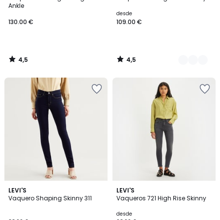
Colores
Ankle
desde
130.00 €
109.00 €
4,5
4,5
/
/
5
5
4,4
4,5
4
LEVI'S
7
LEVI'S
/ 5
/ 5
Vaquero Shaping Skinny 311
Vaqueros 721 High Rise Skinny
Colores
Colores
desde