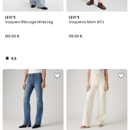
4,5
LEVI'S
LEVI'S
/ 5
Vaquero Ribcage Wide Leg
Vaqueros Mom 80's
130.00 €
119.00 €
4,5
/
5