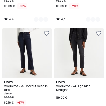
88.99 €
98.99 €
80.09 €
-10%
89.09 €
-20%
4,4
4,5
/
/
5
5
4,6
4,3
6
LEVI'S
LEVI'S
/ 5
/ 5
Vaqueros 725 Bootcut de talle
Vaqueros 724 High Rise
Colores
alto
Straight
desde
98.99 €
119.00 €
82.16 €
-17%