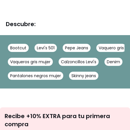
Descubre:
Bootcut
Levi's 501
Pepe Jeans
Vaquero gris
Vaqueros gris mujer
Calzoncillos Levi's
Denim
Pantalones negros mujer
Skinny jeans
No
Recibe +10% EXTRA para tu primera
te
compra
olvides