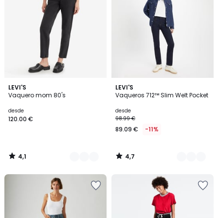
4,1
4,7
4
LEVI'S
3
LEVI'S
/ 5
/ 5
Vaquero mom 80's
Vaqueros 712™ Slim Welt Pocket
Colores
Colores
desde
desde
120.00 €
98.99 €
89.09 €
-11%
4,1
4,7
/
/
5
5