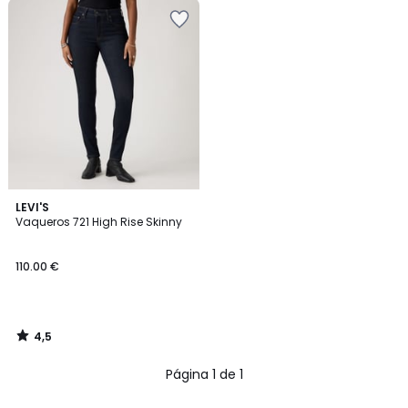
4,5
LEVI'S
/ 5
Vaqueros 721 High Rise Skinny
110.00 €
4,5
/
5
Página 1 de 1