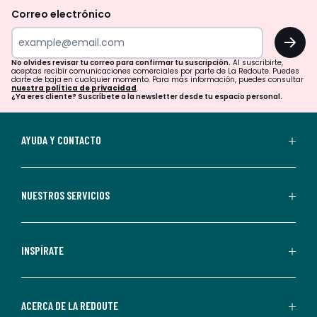
revisar
Correo electrónico
tu
OK
correo
para
No olvides revisar tu correo para confirmar tu suscripción.
Al suscribirte,
aceptas recibir comunicaciones comerciales por parte de La Redoute. Puedes
confirmar
darte de baja en cualquier momento. Para más información, puedes consultar
nuestra política de privacidad
.
tu
¿Ya eres cliente? Suscríbete a la newsletter desde tu espacio personal.
suscripción.
Al
AYUDA Y CONTACTO
suscribirte,
aceptas
recibir
NUESTROS SERVICIOS
comunicaciones
comerciales
personalizadas
INSPÍRATE
por
parte
de
ACERCA DE LA REDOUTE