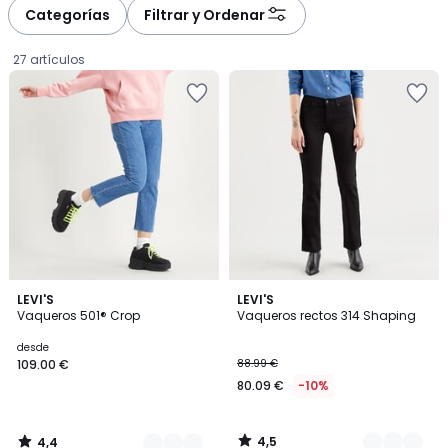
à
à
Categorías
Filtrar y Ordenar
gauche
droite
27 artículos
4,4
4,5
5
LEVI'S
5
LEVI'S
/ 5
/ 5
Vaqueros 501® Crop
Vaqueros rectos 314 Shaping
Colores
Colores
Precio
desde
109.00 €
88.99 €
a
80.09 €
-10%
partir
de
109.00
4,5
4,4