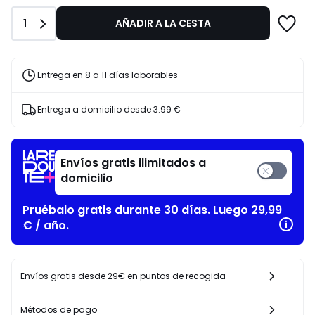
Primavera-
€
Verano
11%
Cantidad
1
AÑADIR A LA CESTA
descuento
aplicado.
Entrega en 8 a 11 días laborables
Entrega a domicilio desde
3.99 €
Envíos gratis ilimitados a
domicilio
Pruébalo gratis durante 30 días. Luego 29,99
€ / año.
Envíos gratis desde 29€ en puntos de recogida
Métodos de pago