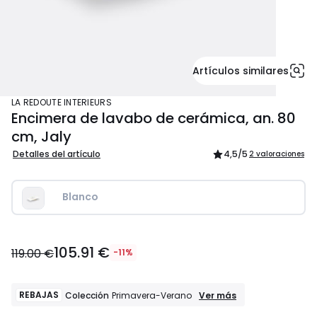
Artículos similares
LA REDOUTE INTERIEURS
Encimera de lavabo de cerámica, an. 80
cm, Jaly
Detalles del artículo
4,5
/5
2 valoraciones
Blanco
105.91
105.91 €
€
119.00 €
-11%
en
lugar
de
REBAJAS
REBAJAS
Ver más
Colección
Primavera-Verano
Colección
119.00