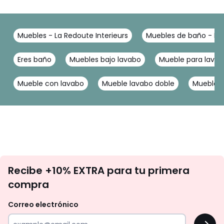
Muebles - La Redoute Interieurs
Muebles de baño - La 
Eres baño
Muebles bajo lavabo
Mueble para lava
Mueble con lavabo
Mueble lavabo doble
Muebles
No
Recibe +10% EXTRA para tu primera
te
compra
olvides
revisar
Correo electrónico
tu
OK