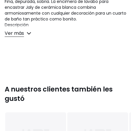
Fina, depurada, sobria. La encimera de lavabo para
encastrar Jaly de cerámica blanca combina
armoniosamente con cualquier decoración para un cuarto
de baño tan práctico como bonito.
Descripción
• Encimera de lavabo para encastrar
Ver más
• De cerámica blanca, acabado brillante
• Se entrega sin desagüe y sin grifos
• Para utilizarlo con los muebles para lavabo de ancho 80
cm
Dimensiones
• Ancho: 81 cm
• Altura: 17,5 cm
• Profundidad: 46 cm
A nuestros clientes también les
• Peso: 15,2 kg
gustó
• Este producto se vende montado.
Dimensiones y peso de los paquetes
1 paquete
• An. 93 x Al. 28 x Pr. 60 cm, 20,5 kg