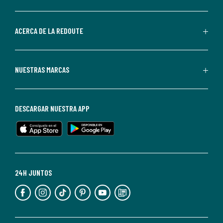
por
parte
de
ACERCA DE LA REDOUTE
La
Redoute.
Puedes
NUESTRAS MARCAS
darte
de
baja
DESCARGAR NUESTRA APP
en
cualquier
momento.
Para
más
24H JUNTOS
información,
puedes
consultar