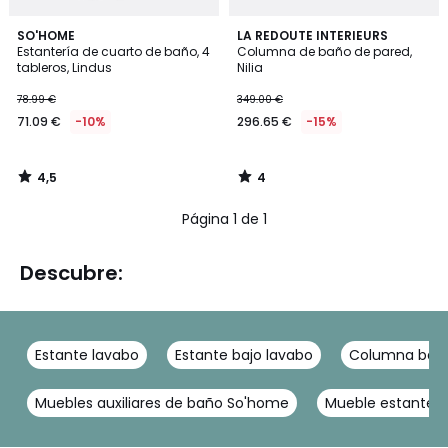
4,5
4
SO'HOME
LA REDOUTE INTERIEURS
/ 5
/
Estantería de cuarto de baño, 4
Columna de baño de pared,
5
tableros, Lindus
Nilia
78.99 €
349.00 €
71.09 €
-10%
296.65 €
-15%
4,5
4
/
/
5
5
Página 1 de 1
Descubre:
Estante lavabo
Estante bajo lavabo
Columna bañ
Muebles auxiliares de baño So'home
Mueble estanteri