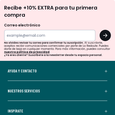
No
Recibe +10% EXTRA para tu primera
te
compra
olvides
revisar
Correo electrónico
tu
OK
correo
para
No olvides revisar tu correo para confirmar tu suscripción.
Al suscribirte,
aceptas recibir comunicaciones comerciales por parte de La Redoute. Puedes
confirmar
darte de baja en cualquier momento. Para más información, puedes consultar
nuestra política de privacidad
.
tu
¿Ya eres cliente? Suscríbete a la newsletter desde tu espacio personal.
suscripción.
Al
AYUDA Y CONTACTO
suscribirte,
aceptas
recibir
NUESTROS SERVICIOS
comunicaciones
comerciales
personalizadas
INSPÍRATE