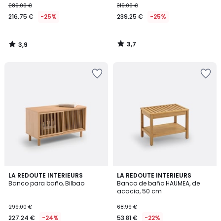
289.00 €
319.00 €
€
216.75 €
-25%
239.25 €
-25%
en
lugar
de
3,7
3,9
289.00
/
/
5
5
€
25%
descuento
aplicado.
5
4,1
2
LA REDOUTE INTERIEURS
LA REDOUTE INTERIEURS
/
/ 5
Banco para baño, Bilbao
Banco de baño HAUMEA, de
Colores
5
acacia, 50 cm
299.00 €
68.99 €
227.24 €
-24%
53.81 €
-22%