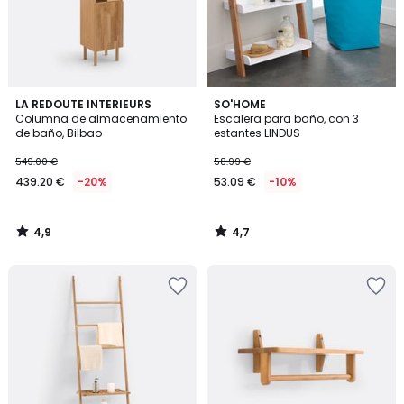
4,9
4,7
LA REDOUTE INTERIEURS
SO'HOME
/ 5
/ 5
Columna de almacenamiento
Escalera para baño, con 3
de baño, Bilbao
estantes LINDUS
549.00 €
58.99 €
439.20 €
-20%
53.09 €
-10%
4,9
4,7
/
/
5
5