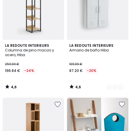
4,6
4,6
LA REDOUTE INTERIEURS
3
LA REDOUTE INTERIEURS
/ 5
/ 5
Columna de pino macizo y
Armario de baño Hiba
Colores
acero, Hiba
259.00 €
109.00 €
196.84 €
-24%
87.20 €
-20%
4,6
4,6
/
/
5
5