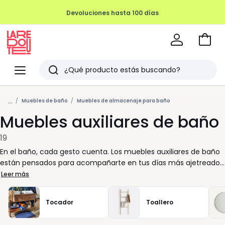
Devoluciones hasta 100 días
Ir
a
La
la
Redoute
Menu
Buscar
cesta
Últimos
...
artículos
Muebles de baño
Muebles de almacenaje para baño
Muebles auxiliares de baño
vistos
19
En el baño, cada gesto cuenta. Los muebles auxiliares de baño
están pensados para acompañarte en tus días más ajetreados
y ayudarte a mantener todo en su sitio, sin complicaciones.
Leer más
Son soluciones discretas que suman más orden donde lo
necesitas, incluso cuando el espacio es limitado. Un mueble
Tocador
Toallero
auxiliar bien elegido libera la superficie del lavabo, facilita la
limpieza y hace que tu rutina sea más fluida. Desde una