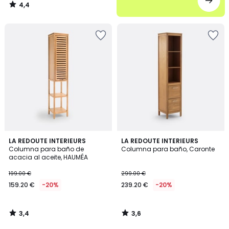
4,4
/
5
3,4
3,6
LA REDOUTE INTERIEURS
LA REDOUTE INTERIEURS
/ 5
/ 5
Columna para baño de
Columna para baño, Caronte
acacia al aceite, HAUMÉA
199.00 €
299.00 €
159.20 €
-20%
239.20 €
-20%
3,4
3,6
/
/
5
5