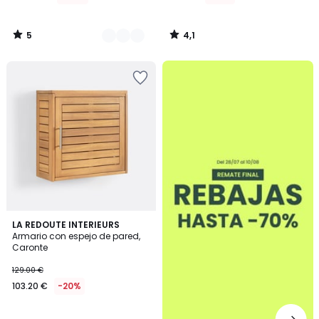
5
4,1
/
/
5
5
.
4,4
LA REDOUTE INTERIEURS
/ 5
Armario con espejo de pared,
Caronte
129.00 €
103.20 €
-20%