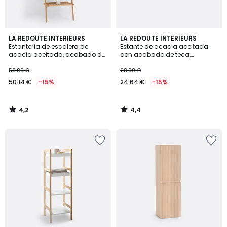
4,2
4,4
LA REDOUTE INTERIEURS
LA REDOUTE INTERIEURS
/ 5
/ 5
Estantería de escalera de
Estante de acacia aceitada
acacia aceitada, acabado de
con acabado de teca,
teca, Kiari
Tamodo
58.99 €
28.99 €
50.14 €
-15%
24.64 €
-15%
4,2
4,4
/
/
5
5