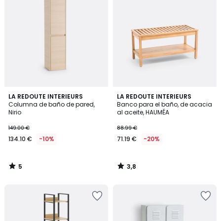
5
3,8
LA REDOUTE INTERIEURS
LA REDOUTE INTERIEURS
/
/ 5
Columna de baño de pared,
Banco para el baño, de acacia
5
Nirio
al aceite, HAUMÉA
149.00 €
88.99 €
134.10 €
-10%
71.19 €
-20%
5
3,8
/
/
5
5