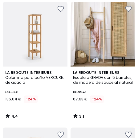
4,4
3,1
LA REDOUTE INTERIEURS
LA REDOUTE INTERIEURS
/ 5
/
Columna para baño MERCURE,
Escalera GHADA con 5 barrotes,
5
de acacia
de madera de sauce al natural
179.00 €
88.99 €
136.04 €
-24%
67.63 €
-24%
4,4
3,1
/
/
5
5