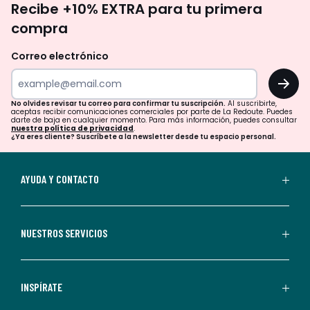
Recibe +10% EXTRA para tu primera
te
compra
olvides
revisar
Correo electrónico
tu
OK
correo
para
No olvides revisar tu correo para confirmar tu suscripción.
Al suscribirte,
aceptas recibir comunicaciones comerciales por parte de La Redoute. Puedes
confirmar
darte de baja en cualquier momento. Para más información, puedes consultar
nuestra política de privacidad
.
tu
¿Ya eres cliente? Suscríbete a la newsletter desde tu espacio personal.
suscripción.
Al
AYUDA Y CONTACTO
suscribirte,
aceptas
recibir
NUESTROS SERVICIOS
comunicaciones
comerciales
personalizadas
INSPÍRATE
por