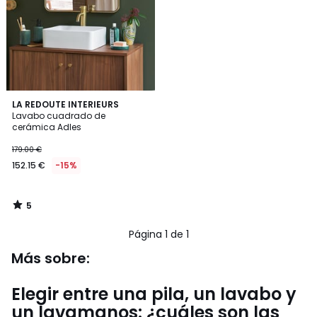
5
LA REDOUTE INTERIEURS
/
Lavabo cuadrado de
5
cerámica Adles
152.15
179.00 €
€
152.15 €
-15%
en
lugar
de
5
179.00
/
5
€
Página 1 de 1
15%
descuento
Más sobre:
aplicado.
Elegir entre una pila, un lavabo y
un lavamanos: ¿cuáles son las