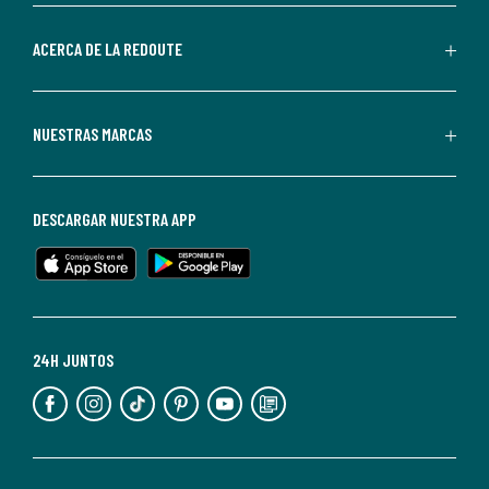
parte
de
ACERCA DE LA REDOUTE
La
Redoute.
Puedes
NUESTRAS MARCAS
darte
de
baja
DESCARGAR NUESTRA APP
en
cualquier
momento.
Para
más
24H JUNTOS
información,
puedes
consultar
nuestra