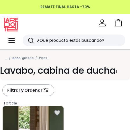
REMATE FINAL HASTA -70%
Devoluciones hasta 100 días
Ir
a
La
la
Redoute
Menu
Buscar
cesta
Últimos
...
artículos
Baño, grifería
Picas
Lavabo, cabina de ducha
vistos
1
Filtrar y Ordenar
1 article