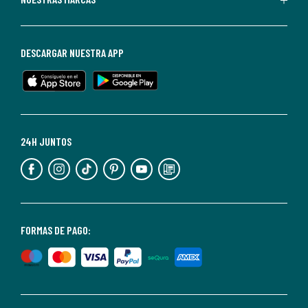
darte
de
baja
DESCARGAR NUESTRA APP
en
cualquier
momento.
Para
más
24H JUNTOS
información,
puedes
consultar
nuestra
<2>política
FORMAS DE PAGO:
de
privacidad</2>.