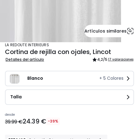
Artículos similares
LA REDOUTE INTERIEURS
Cortina de rejilla con ojales, Lincot
Detalles del artículo
4,2
/5
17 valoraciones
Blanco
+
5
Colores
Talla
Precio
desde
24.39 €
a
39.99 €
-39%
partir
de