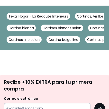
Textil Hogar - La Redoute Interieurs
Cortinas, Visillos y
Cortina blanca
Cortinas blancas salon
Cortinas co
Cortinas lino salon
Cortina beige lino
Cortinas par
No
Recibe +10% EXTRA para tu primera
te
compra
olvides
revisar
Correo electrónico
tu
OK