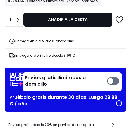
24.39
REBAJAS
REBAJAS
Ver más
Colección
Primavera-Verano
Colección
€
Primavera-
en
Verano
lugar
Cantidad
1
AÑADIR A LA CESTA
de
39.99
€
Entrega en 4 a 9 días laborables
39%
descuento
aplicado.
Entrega a domicilio desde
3.99 €
Envíos gratis ilimitados a
domicilio
Pruébalo gratis durante 30 días. Luego 29,99
€ / año.
Envíos gratis desde 29€ en puntos de recogida