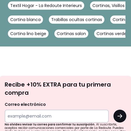
Textil Hogar - La Redoute Interieurs
Cortinas, Visillos y
Cortina blanca
Trabillas ocultas cortinas
Cortinas
Cortina lino beige
Cortinas salon
Cortinas verdes
No
Recibe +10% EXTRA para tu primera
te
compra
olvides
revisar
Correo electrónico
tu
OK
correo
para
No olvides revisar tu correo para confirmar tu suscripción.
Al suscribirte,
aceptas recibir comunicaciones comerciales por parte de La Redoute. Puedes