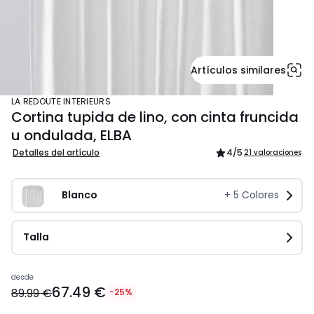
Artículos similares
LA REDOUTE INTERIEURS
Cortina tupida de lino, con cinta fruncida
u ondulada, ELBA
Detalles del artículo
4
/5
21 valoraciones
Blanco
+
5
Colores
Talla
Precio
desde
67.49 €
a
89.99 €
-25%
partir