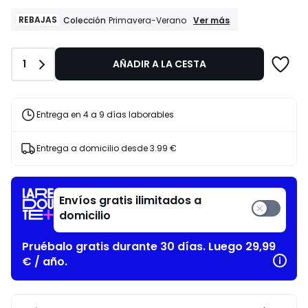
de
67.49
REBAJAS
REBAJAS
Ver más
Colección
Primavera-Verano
Colección
€
Primavera-
en
Verano
lugar
Cantidad
1
AÑADIR A LA CESTA
de
89.99
€
Entrega en 4 a 9 días laborables
25%
descuento
aplicado.
Entrega a domicilio desde
3.99 €
Envíos gratis ilimitados a
domicilio
Pruébalo gratis durante 30 días. Luego 29,99
€ / año.