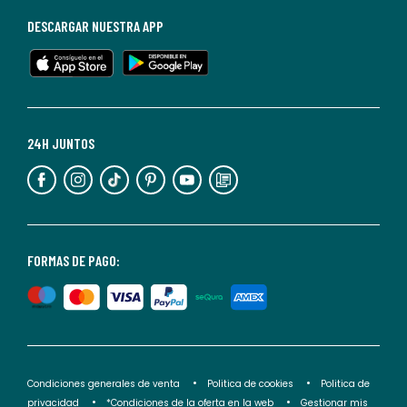
baja
DESCARGAR NUESTRA APP
en
cualquier
momento.
Para
más
24H JUNTOS
información,
puedes
consultar
nuestra
<2>política
FORMAS DE PAGO:
de
privacidad</2>.
Condiciones generales de venta
Politica de cookies
Politica de
privacidad
*Condiciones de la oferta en la web
Gestionar mis