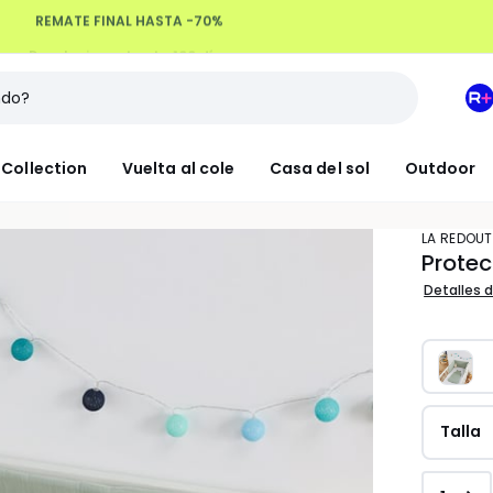
Devoluciones hasta 100 días
M
e
L
Collection
Vuelta al cole
Casa del sol
Outdoor
R
+
LA REDOUT
Protec
Detalles d
Talla