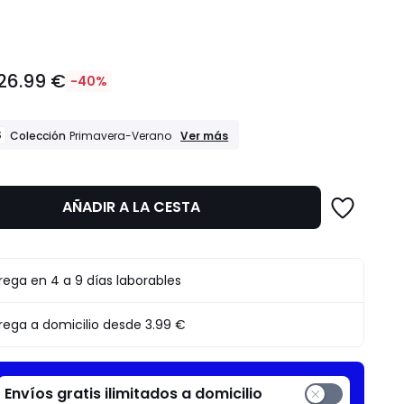
dad
26.99 €
-40%
REBAJAS
S
Ver más
Colección
Primavera-Verano
Colección
Primavera-
Verano
AÑADIR A LA CESTA
to
rega en 4 a 9 días laborables
rega a domicilio desde
3.99 €
Envíos gratis ilimitados a domicilio