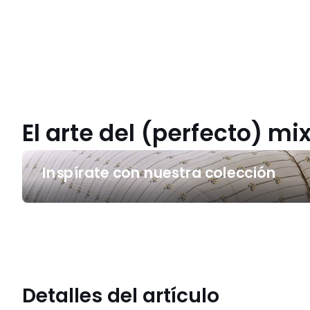
El arte del (perfecto) m
Inspírate
Inspírate con nuestra colección
con
nuestra
colección
Detalles del artículo