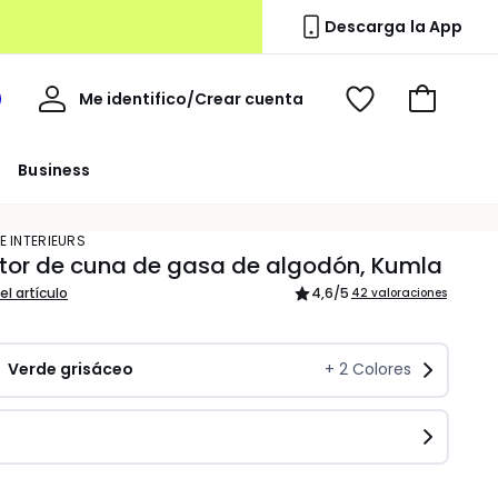
Descarga la App
Mi
Me identifico/Crear cuenta
i
Ver
Ir
cuenta
spacio
mis
a
a
favoritos
la
Business
edoute
cesta
E INTERIEURS
tor de cuna de gasa de algodón, Kumla
el artículo
4,6
/5
42 valoraciones
Verde grisáceo
+
2
Colores