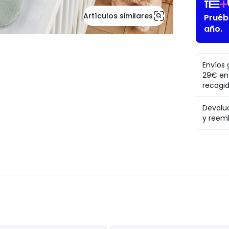
Artículos similares
Pruéb
año.
Envíos 
29€ en
recogi
Devolu
y reem