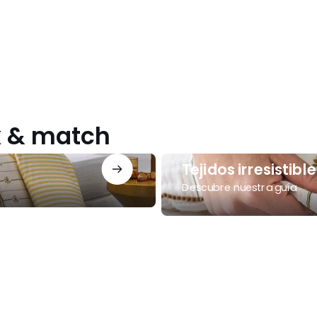
ix & match
Tejidos
Tejidos irresistible
irresistibles
Descubre nuestra guía