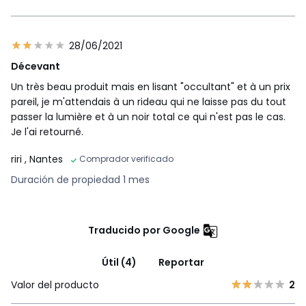
28/06/2021
Décevant
Un très beau produit mais en lisant "occultant" et à un prix
pareil, je m'attendais à un rideau qui ne laisse pas du tout
passer la lumière et à un noir total ce qui n'est pas le cas.
Je l'ai retourné.
riri
, Nantes
Comprador verificado
Duración de propiedad 1 mes
Traducido por Google
Útil (4)
Reportar
Valor del producto
2