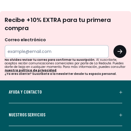
No
Recibe +10% EXTRA para tu primera
te
compra
olvides
revisar
Correo electrónico
tu
OK
correo
para
No olvides revisar tu correo para confirmar tu suscripción.
Al suscribirte,
aceptas recibir comunicaciones comerciales por parte de La Redoute. Puedes
confirmar
darte de baja en cualquier momento. Para más información, puedes consultar
nuestra política de privacidad
.
tu
¿Ya eres cliente? Suscríbete a la newsletter desde tu espacio personal.
suscripción.
Al
AYUDA Y CONTACTO
suscribirte,
aceptas
recibir
NUESTROS SERVICIOS
comunicaciones
comerciales