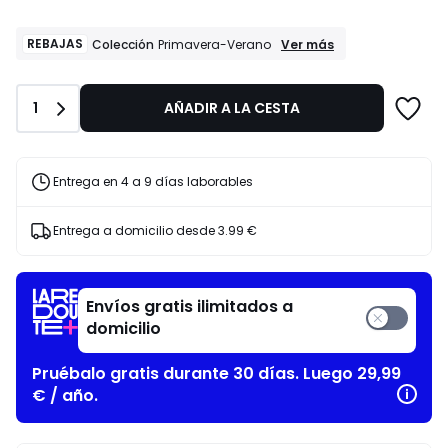
partir
de
141.75
REBAJAS
REBAJAS
Ver más
Colección
Primavera-Verano
Colección
€
Primavera-
en
Verano
lugar
Cantidad
1
AÑADIR A LA CESTA
de
189.00
€
Entrega en 4 a 9 días laborables
25%
descuento
aplicado.
Entrega a domicilio desde
3.99 €
Envíos gratis ilimitados a
domicilio
Pruébalo gratis durante 30 días. Luego 29,99
€ / año.