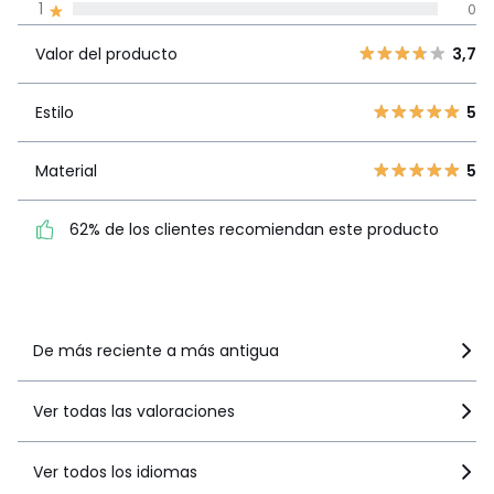
1
0
Valor del
5
4
3,7
producto
Valor del producto
3,7
4
1
3
2
Estilo
5
Estilo
5
2
2
1
0
Material
5
Material
5
62% de los clientes
62% de los clientes recomiendan este producto
recomiendan este producto
Ver más detalles
De más reciente a más antigua
Ver todas las valoraciones
Ver todos los idiomas