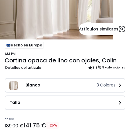
Artículos similares
Hecho en Europa
AM.PM
Cortina opaca de lino con ojales, Colin
Detalles del artículo
3,8
/5
9 valoraciones
Blanco
+
3
Colores
Talla
Precio
desde
141.75 €
a
189.00 €
-25%