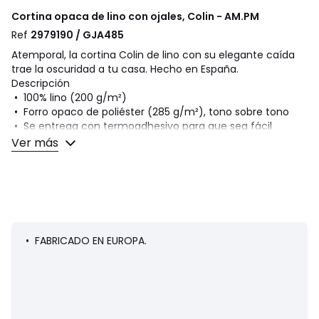
Cortina opaca de lino con ojales, Colin - AM.PM
Ref
2979190 / GJA485
Atemporal, la cortina Colin de lino con su elegante caída
trae la oscuridad a tu casa. Hecho en España.
Descripción
• 100% lino (200 g/m²)
• Forro opaco de poliéster (285 g/m²), tono sobre tono
• Se entrega con termoadhesivo para que sea fácil
ajustar la altura
Ver más
• Acabado de arandelas Ø4 cm, color plateado
• Bajo con dobladillo
Cuidados
Sigue nuestros consejos de cuidado para conservar la
calidad de tu ropa de hogar
• Lavable a 30° tratamiento moderado
• FABRICADO EN EUROPA.
• No usar lejía
• No usar secadora
• Temperatura de planchado media (máximo 150°)
Dimensiones