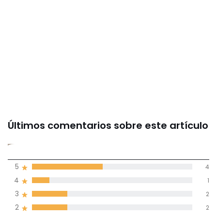
Últimos comentarios sobre este artículo
3,8
5
4
(9)
de promedio
4
1
3
2
Reseñas 100% certificadas,
2
2
Compromiso La Redoute