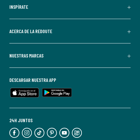
personalizadas
INSPÍRATE
por
parte
de
ACERCA DE LA REDOUTE
La
Redoute.
Puedes
NUESTRAS MARCAS
darte
de
baja
DESCARGAR NUESTRA APP
en
cualquier
momento.
Para
más
24H JUNTOS
información,
puedes