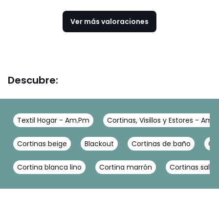
Ver más valoraciones
Descubre:
Textil Hogar - Am.Pm
Cortinas, Visillos y Estores - Am.
Cortinas beige
Blackout
Cortinas de baño
Cor
Cortina blanca lino
Cortina marrón
Cortinas salon