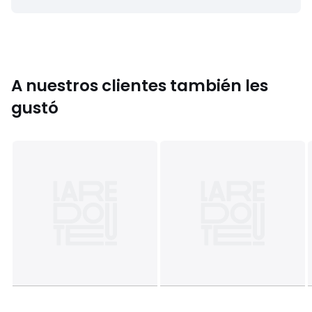
• Ancho 140 x Altura 180 cm
• Ancho 140 x Altura 220 cm
• Ancho 140 x Altura 260 cm
• Ancho 140 x Altura 350 cm
A nuestros clientes también les
gustó
Colores
Blanco, Blanco espuma, Natural, Azul Pavo Real
Tallas
140 x 180 cm, 140 x 220 cm, 140 x 260 cm, 140 x 350
cm