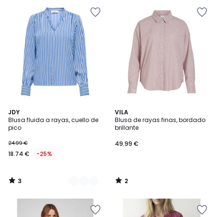
3
2
3
JDY
VILA
/
/
Blusa fluida a rayas, cuello de
Blusa de rayas finas, bordado
Colores
5
5
pico
brillante
24.99 €
49.99 €
18.74 €
-25%
3
2
/
/
5
5