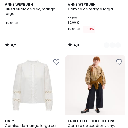
4,2
4,3
ANNE WEYBURN
2
ANNE WEYBURN
/ 5
/ 5
Blusa cuello de pico, manga
Camisa de manga larga
Colores
larga
desde
35.99 €
39.99 €
15.99 €
-60%
4,2
4,3
/
/
5
5
5
2
ONLY
LA REDOUTE COLLECTIONS
/
Camisa de manga larga con
Camisa de cuadros vichy,
Colores