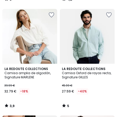
/
/
5
5
3,9
5
LA REDOUTE COLLECTIONS
LA REDOUTE COLLECTIONS
/ 5
/
Camisa amplia de algodón,
Camisa Oxford de rayas recta,
5
Signature MARLENE
Signature GILLES
39.99 €
45.99 €
32.79 €
-18%
27.59 €
-40%
3,9
5
/
/
5
5