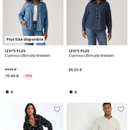
Plus Size disponible
5
5
LEVI’S PLUS
LEVI’S PLUS
/
/
Camisa Ultimate Western
Camisa Ultimate Western
5
5
84.99 €
85.00 €
76.49 €
-10%
5
5
/
/
5
5