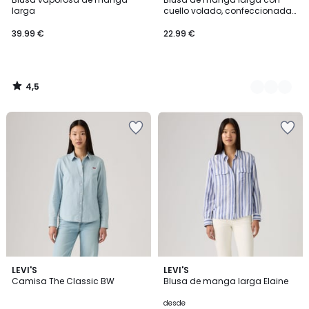
Colores
larga
cuello volado, confeccionada
en algodón seersucker
39.99 €
22.99 €
4,5
/
5
5
5
LEVI'S
2
LEVI'S
/
/
Camisa The Classic BW
Blusa de manga larga Elaine
Colores
5
5
desde