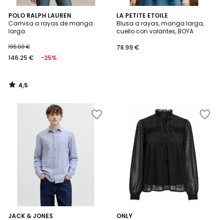
4,5
POLO RALPH LAUREN
LA PETITE ETOILE
/ 5
Camisa a rayas de manga
Blusa a rayas, manga larga,
larga
cuello con volantes, BOYA
195.00 €
78.99 €
146.25 €
-25%
4,5
/
5
3
JACK & JONES
ONLY