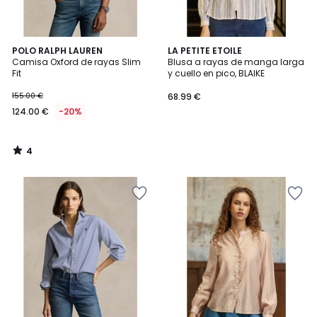
4
POLO RALPH LAUREN
LA PETITE ETOILE
/
Camisa Oxford de rayas Slim
Blusa a rayas de manga larga
5
Fit
y cuello en pico, BLAIKE
155.00 €
68.99 €
124.00 €
-20%
4
/
5