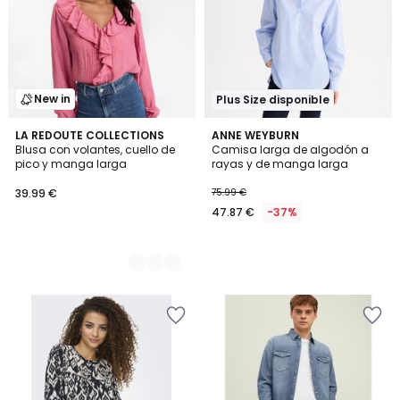
New in
Plus Size disponible
2
LA REDOUTE COLLECTIONS
ANNE WEYBURN
Blusa con volantes, cuello de
Camisa larga de algodón a
Colores
pico y manga larga
rayas y de manga larga
39.99 €
75.99 €
47.87 €
-37%