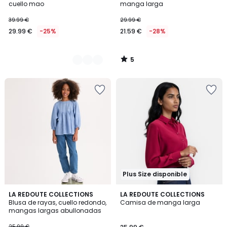
5
cuello mao
manga larga
39.99 €
29.99 €
29.99 €
-25%
21.59 €
-28%
5
/
5
Plus Size disponible
4,4
LA REDOUTE COLLECTIONS
LA REDOUTE COLLECTIONS
/ 5
Blusa de rayas, cuello redondo,
Camisa de manga larga
mangas largas abullonadas
25.99 €