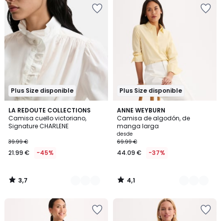
Plus Size disponible
Plus Size disponible
3,7
4,1
2
LA REDOUTE COLLECTIONS
2
ANNE WEYBURN
/ 5
/ 5
Camisa cuello victoriano,
Camisa de algodón, de
Colores
Colores
Signature CHARLENE
manga larga
desde
39.99 €
69.99 €
21.99 €
-45%
44.09 €
-37%
3,7
4,1
/
/
5
5