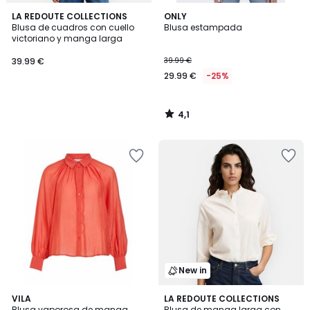
4,1
LA REDOUTE COLLECTIONS
ONLY
/ 5
Blusa de cuadros con cuello
Blusa estampada
victoriano y manga larga
39.99 €
39.99 €
29.99 €
-25%
4,1
/
5
New in
4,5
VILA
3
LA REDOUTE COLLECTIONS
/ 5
Blusa vaporosa de manga
Blusa de manga larga con