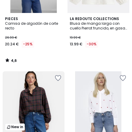
4,6
PIECES
LA REDOUTE COLLECTIONS
/ 5
Camisa de algodón de corte
Blusa de manga larga con
recto
cuello Pierrot fruncido, en gasa
de algodón
26.99 €
19.99 €
20.24 €
-25%
13.99 €
-30%
4,6
/
5
New in