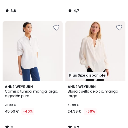
3,8
4,7
/
/
5
5
Plus Size disponible
3
4,2
ANNE WEYBURN
ANNE WEYBURN
/
/ 5
Camisa túnica, manga larga,
Blusa cuello de pico, manga
5
algodón puro
larga
75.99 €
49.99 €
45.59 €
-40%
24.99 €
-50%
3
4,2