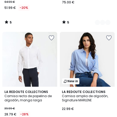
64.99 €
75.00 €
51.99 €
-20%
5
5
/
/
5
5
New in
5
LA REDOUTE COLLECTIONS
LA REDOUTE COLLECTIONS
/
Camisa recta de popelina de
Camisa amplia de algodón,
5
algodón, manga larga
Signature MARLENE
39.99 €
22.99 €
28.79 €
-28%