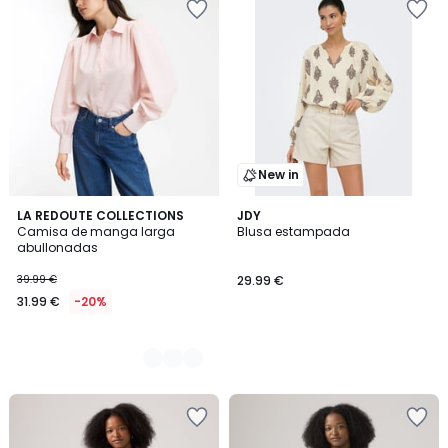
New in
2
LA REDOUTE COLLECTIONS
JDY
Camisa de manga larga
Blusa estampada
Colores
abullonadas
39.99 €
29.99 €
31.99 €
-20%