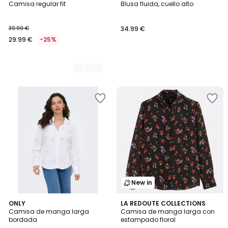
Camisa regular fit
Blusa fluida, cuello alto
Colores
39.99 €
34.99 €
29.99 €
-25%
New in
4
2
ONLY
LA REDOUTE COLLECTIONS
/
Camisa de manga larga
Camisa de manga larga con
Colores
5
bordada
estampado floral