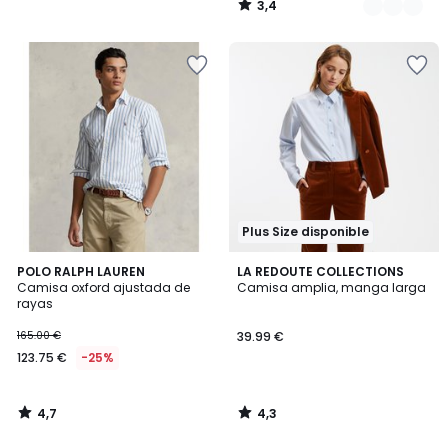
3,4
/
5
Plus Size disponible
4,7
4,3
POLO RALPH LAUREN
LA REDOUTE COLLECTIONS
/ 5
/ 5
Camisa oxford ajustada de
Camisa amplia, manga larga
rayas
165.00 €
39.99 €
123.75 €
-25%
4,7
4,3
/
/
5
5