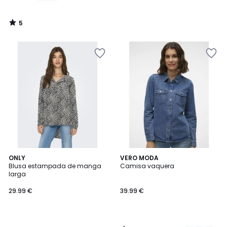
5
/
5
3,4
ONLY
2
VERO MODA
/ 5
Blusa estampada de manga
Camisa vaquera
Colores
larga
29.99 €
39.99 €