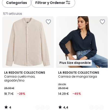
à
à
Categorías
Filtrar y Ordenar
gauche
droite
571 artículos
Plus Size disponible
4
4,4
2
LA REDOUTE COLLECTIONS
3
LA REDOUTE COLLECTIONS
/
/ 5
Camisa cuello mao,
Camisa de manga larga
Colores
Colores
5
algodón/lino
18.71
desde
25.99 €
25.99 €
€
18.71 €
-28%
14.29 €
-45%
en
lugar
de
4
4,4
25.99
/
/