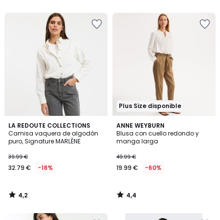
5
5
€
28%
descuento
aplicado.
Plus Size disponible
4,2
4,4
LA REDOUTE COLLECTIONS
ANNE WEYBURN
/ 5
/ 5
Camisa vaquera de algodón
Blusa con cuello redondo y
puro, Signature MARLÈNE
manga larga
39.99 €
49.99 €
32.79 €
-18%
19.99 €
-60%
4,2
4,4
/
/
5
5