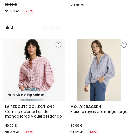
39.99 €
29.99 €
29.99 €
-25%
4
/
5
Plus Size disponible
5
LA REDOUTE COLLECTIONS
MOLLY BRACKEN
/
Camisa de cuadros de
Blusa a rayas de manga larga
5
manga larga y cuello redondo
49.99 €
59.99 €
38.49 €
-23%
51.59 €
-14%