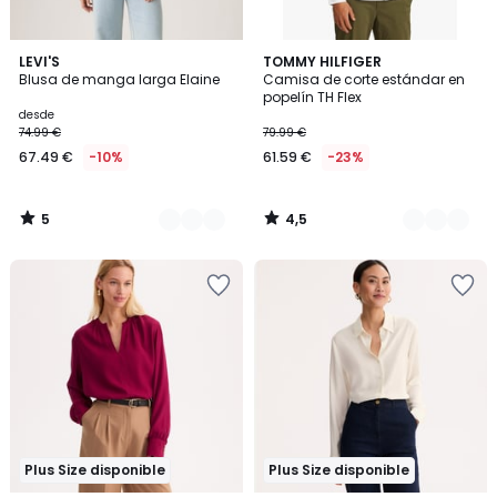
5
4,5
3
LEVI'S
3
TOMMY HILFIGER
/
/ 5
Blusa de manga larga Elaine
Camisa de corte estándar en
Colores
Colores
5
popelín TH Flex
desde
74.99 €
79.99 €
67.49 €
-10%
61.59 €
-23%
5
4,5
/
/
5
5
Plus Size disponible
Plus Size disponible