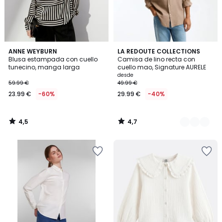
4,5
4,7
ANNE WEYBURN
8
LA REDOUTE COLLECTIONS
/ 5
/ 5
Blusa estampada con cuello
Camisa de lino recta con
Colores
tunecino, manga larga
cuello mao, Signature AURELE
desde
59.99 €
49.99 €
23.99 €
-60%
29.99 €
-40%
4,5
4,7
/
/
5
5