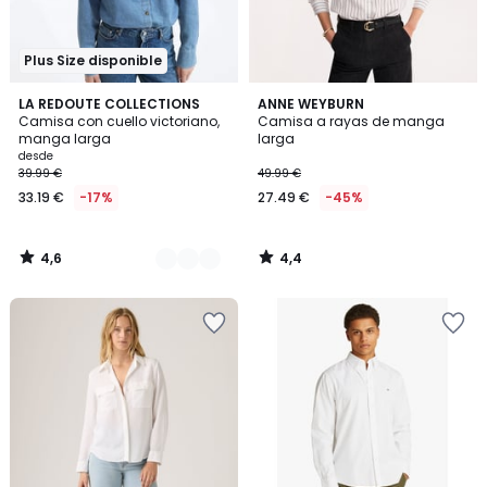
Plus Size disponible
4,6
4,4
3
LA REDOUTE COLLECTIONS
ANNE WEYBURN
/ 5
/ 5
Camisa con cuello victoriano,
Camisa a rayas de manga
Colores
manga larga
larga
desde
39.99 €
49.99 €
33.19 €
-17%
27.49 €
-45%
4,6
4,4
/
/
5
5