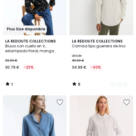
Plus Size disponible
1
5
LA REDOUTE COLLECTIONS
3
LA REDOUTE COLLECTIONS
/
/
Blusa con cuello en V,
Camisa tipo guerrera de lino
Colores
5
5
estampado floral, manga
larga
desde
39.99 €
49.99 €
30.79 €
-23%
34.99 €
-30%
1
5
/
/
5
5