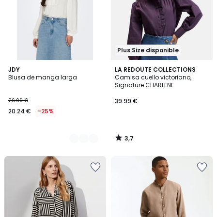
Plus Size disponible
3,7
2
JDY
LA REDOUTE COLLECTIONS
/ 5
Blusa de manga larga
Camisa cuello victoriano,
Colores
Signature CHARLENE
26.99 €
39.99 €
20.24 €
-25%
3,7
/
5