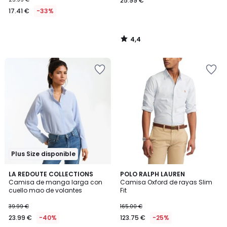
25.99 €
17.41 €
-33%
4,4
/
5
Plus Size disponible
3,8
4,7
LA REDOUTE COLLECTIONS
POLO RALPH LAUREN
/ 5
/ 5
Camisa de manga larga con
Camisa Oxford de rayas Slim
cuello mao de volantes
Fit
39.99 €
165.00 €
23.99 €
-40%
123.75 €
-25%