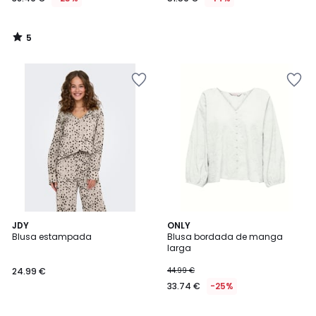
5
/
5
4
5
2
JDY
2
ONLY
/
/
Blusa estampada
Blusa bordada de manga
Colores
Colores
5
5
larga
24.99 €
44.99 €
33.74 €
-25%