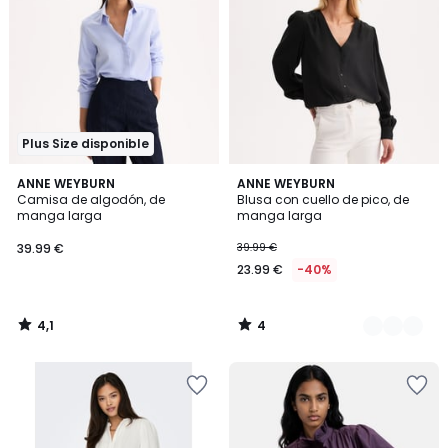
Plus Size disponible
4,1
4
ANNE WEYBURN
2
ANNE WEYBURN
/ 5
/
Camisa de algodón, de
Blusa con cuello de pico, de
Colores
5
manga larga
manga larga
39.99 €
39.99 €
23.99 €
-40%
4,1
4
/
/
5
5