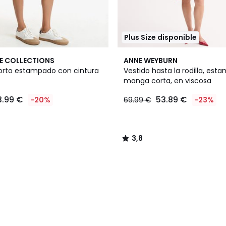
Plus Size disponible
3,8
E COLLECTIONS
ANNE WEYBURN
/ 5
orto estampado con cintura
Vestido hasta la rodilla, est
manga corta, en viscosa
3.99 €
53.89 €
-20%
69.99 €
-23%
3,8
/
5