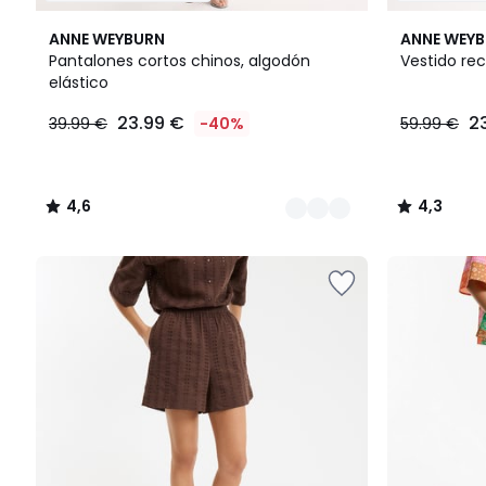
2
4,6
4,3
ANNE WEYBURN
ANNE WEY
Colores
/ 5
/ 5
Pantalones cortos chinos, algodón
Vestido rec
elástico
23.99
23.99 €
2
39.99 €
-40%
59.99 €
€
en
lugar
de
4,6
4,3
39.99
/
/
€
5
5
40%
descuento
aplicado.