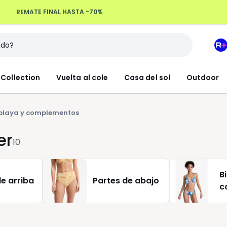
Devoluciones hasta 100 días
M
e
L
Collection
Vuelta al cole
Casa del sol
Outdoor
R
+
playa y complementos
er
10
Bi
e arriba
Partes de abajo
c