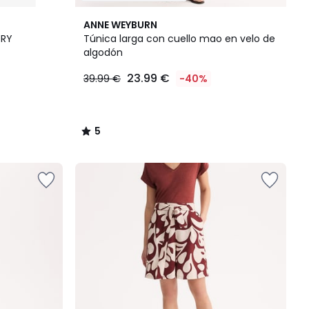
5
ANNE WEYBURN
/
ORY
Túnica larga con cuello mao en velo de
5
algodón
23.99 €
39.99 €
-40%
5
/
5