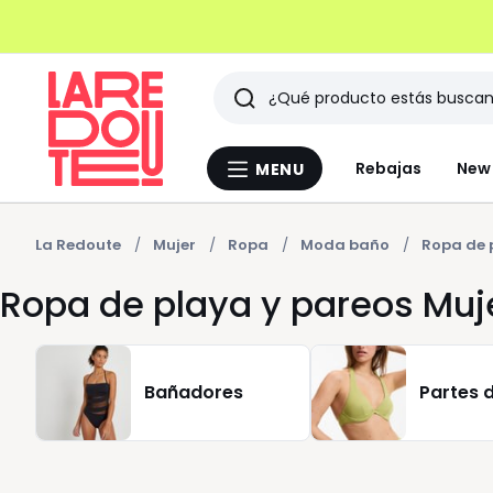
Buscar
Últimos
Rebajas
New 
MENU
Menu
artículos
La
Redoute
vistos
La Redoute
Mujer
Ropa
Moda baño
Ropa de 
Ropa de playa y pareos Muj
Bañadores
Partes d