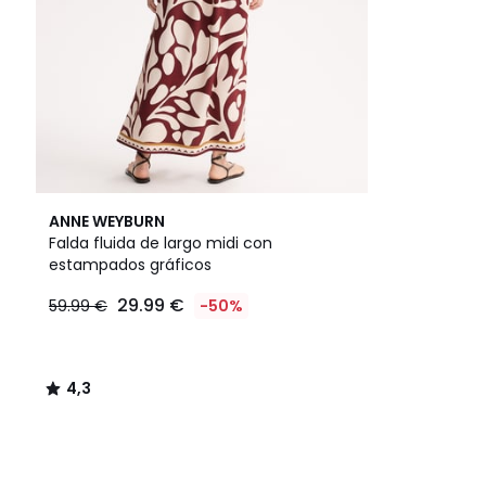
4,3
ANNE WEYBURN
/ 5
Falda fluida de largo midi con
estampados gráficos
29.99 €
59.99 €
-50%
4,3
/
5