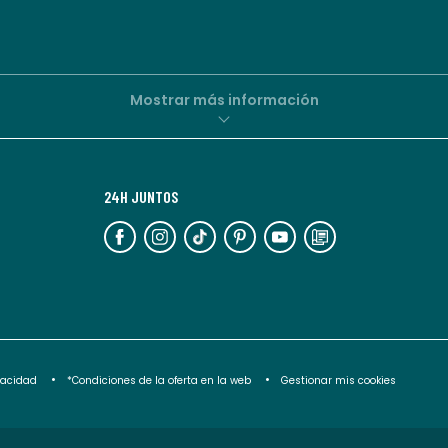
comerciales
personalizadas
por
parte
de
Mostrar más información
La
Redoute.
Puedes
24H JUNTOS
darte
de
baja
en
cualquier
momento.
Para
ivacidad
*Condiciones de la oferta en la web
Gestionar mis cookies
más
información,
puedes