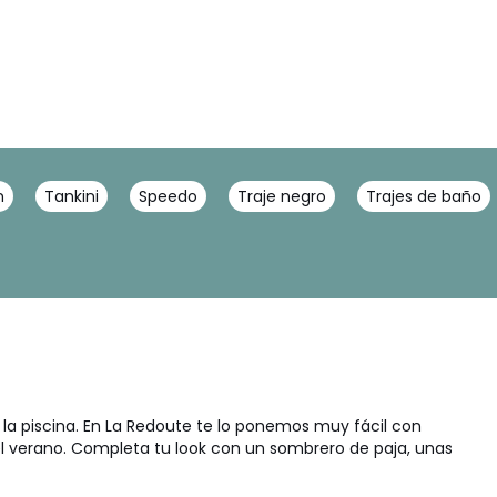
n
Tankini
Speedo
Traje negro
Trajes de baño
la piscina. En La Redoute te lo ponemos muy fácil con
 el verano. Completa tu look con un sombrero de paja, unas