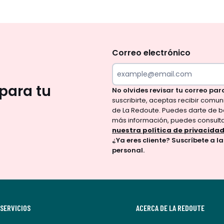
No
te
olvides
Correo electrónico
revisar
tu
para tu
No olvides revisar tu correo par
correo
suscribirte, aceptas recibir comu
para
de La Redoute. Puedes darte de b
confirmar
más información, puedes consult
tu
nuestra política de privacida
¿Ya eres cliente? Suscríbete a l
suscripción.
personal.
Al
suscribirte,
aceptas
recibir
SERVICIOS
comunicaciones
ACERCA DE LA REDOUTE