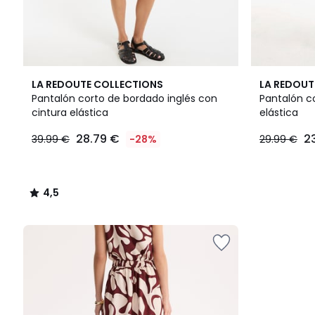
4,5
LA REDOUTE COLLECTIONS
LA REDOUT
/ 5
Pantalón corto de bordado inglés con
Pantalón c
cintura elástica
elástica
28.79 €
2
39.99 €
-28%
29.99 €
4,5
/
5