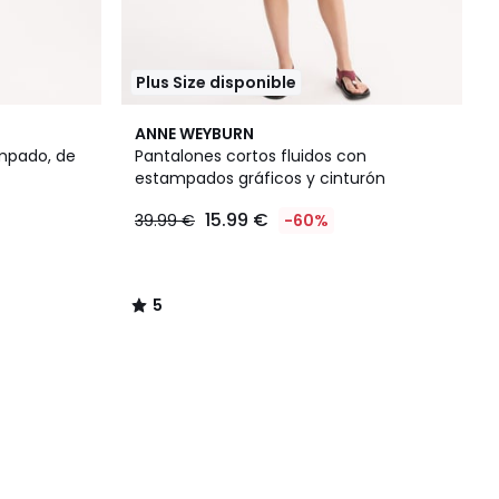
Plus Size disponible
5
ANNE WEYBURN
/
ampado, de
Pantalones cortos fluidos con
5
estampados gráficos y cinturón
15.99 €
39.99 €
-60%
5
/
5