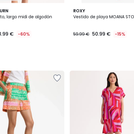
BURN
ROXY
to, largo midi de algodón
Vestido de playa MOANA ST
3.99 €
50.99 €
-60%
59.99 €
-15%