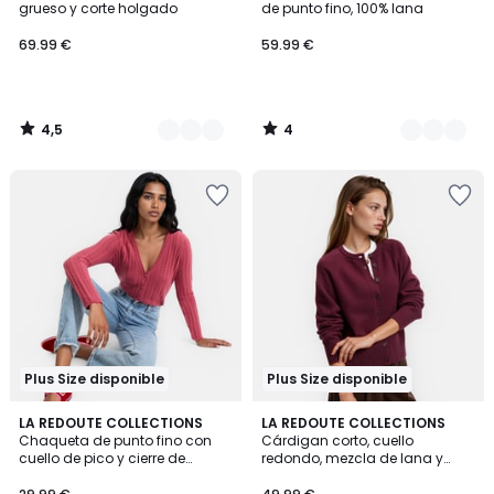
5
grueso y corte holgado
de punto fino, 100% lana
69.99 €
59.99 €
4,5
4
/
/
5
5
Plus Size disponible
Plus Size disponible
4,3
4,7
LA REDOUTE COLLECTIONS
2
LA REDOUTE COLLECTIONS
/ 5
/ 5
Chaqueta de punto fino con
Cárdigan corto, cuello
Colores
cuello de pico y cierre de
redondo, mezcla de lana y
botones
algodón, cierre con botones