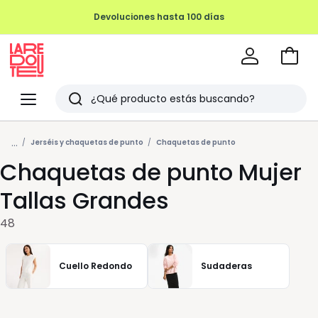
Ir
a
La
la
Redoute
Menu
Buscar
cesta
Últimos
...
artículos
Jerséis y chaquetas de punto
Chaquetas de punto
Chaquetas de punto Mujer
vistos
Tallas Grandes
48
Cuello Redondo
Sudaderas