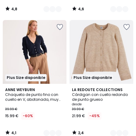
4,8
4,6
/
/
5
5
Plus Size disponible
Plus Size disponible
4,1
2,4
2
ANNE WEYBURN
2
LA REDOUTE COLLECTIONS
/ 5
/ 5
Chaqueta de punto fino con
Cárdigan con cuello redondo
Colores
Colores
cuello en V, abotonada, muy
de punto grueso
suave
desde
39.99 €
39.99 €
15.99 €
-60%
21.99 €
-45%
4,1
2,4
/
/