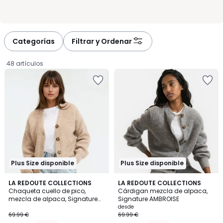
Categorías
Filtrar y Ordenar
48 artículos
Plus Size disponible
Plus Size disponible
4,3
4,3
4
LA REDOUTE COLLECTIONS
5
LA REDOUTE COLLECTIONS
/ 5
/ 5
Chaqueta cuello de pico,
Cárdigan mezcla de alpaca,
Colores
Colores
mezcla de alpaca, Signature
Signature AMBROISE
41.99
GILDAS
desde
69.99 €
69.99 €
€