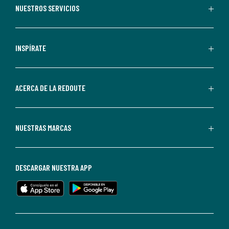
recibir
NUESTROS SERVICIOS
comunicaciones
comerciales
personalizadas
INSPÍRATE
por
parte
de
ACERCA DE LA REDOUTE
La
Redoute.
Puedes
NUESTRAS MARCAS
darte
de
baja
DESCARGAR NUESTRA APP
en
cualquier
momento.
Para