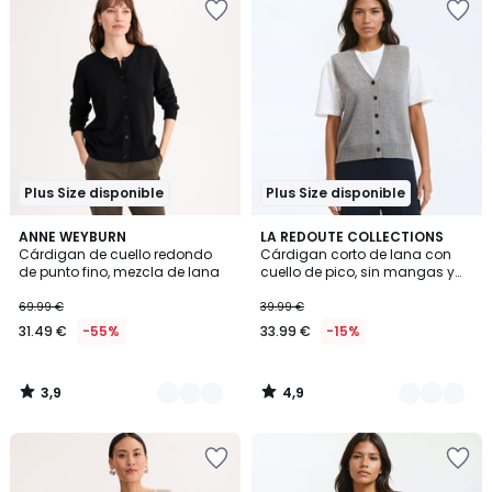
Plus Size disponible
Plus Size disponible
3,9
4,9
2
ANNE WEYBURN
2
LA REDOUTE COLLECTIONS
/ 5
/ 5
Cárdigan de cuello redondo
Cárdigan corto de lana con
Colores
Colores
de punto fino, mezcla de lana
cuello de pico, sin mangas y
con botones
69.99 €
39.99 €
31.49 €
-55%
33.99 €
-15%
3,9
4,9
/
/
5
5