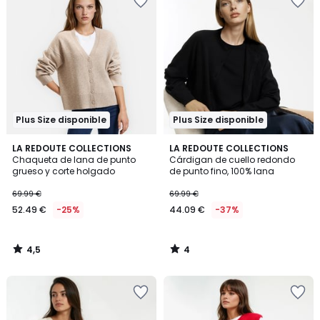
Plus Size disponible
Plus Size disponible
4,5
4
LA REDOUTE COLLECTIONS
LA REDOUTE COLLECTIONS
/ 5
/
Chaqueta de lana de punto
Cárdigan de cuello redondo
5
grueso y corte holgado
de punto fino, 100% lana
69.99 €
69.99 €
52.49 €
-25%
44.09 €
-37%
4,5
4
/
/
5
5