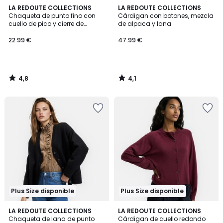
4,8
4,1
LA REDOUTE COLLECTIONS
LA REDOUTE COLLECTIONS
/ 5
/ 5
Chaqueta de punto fino con
Cárdigan con botones, mezcla
cuello de pico y cierre de
de alpaca y lana
botones
22.99 €
47.99 €
4,8
4,1
/
/
5
5
Plus Size disponible
Plus Size disponible
4,5
4
2
LA REDOUTE COLLECTIONS
2
LA REDOUTE COLLECTIONS
/ 5
/
Chaqueta de lana de punto
Cárdigan de cuello redondo
Colores
Colores