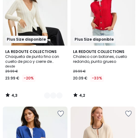
Plus Size disponible
Plus Size disponible
4,3
4,2
2
LA REDOUTE COLLECTIONS
LA REDOUTE COLLECTIONS
/ 5
/ 5
Chaqueta de punto fino con
Chaleco con botones, cuello
Colores
cuello de pico y cierre de
redondo, punto grueso
botones
desde
29.99 €
29.99 €
23.99 €
-20%
20.09 €
-33%
4,3
4,2
/
/
5
5