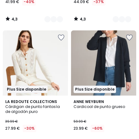
41.99 €
-40%
44.09 €
-37%
en
lugar
de
4,3
4,3
69.99
/
/
5
5
€
40%
descuento
aplicado.
Plus Size disponible
Plus Size disponible
4,5
4,6
2
LA REDOUTE COLLECTIONS
2
ANNE WEYBURN
/ 5
/ 5
Cárdigan de punto fantasía
Cardicool de punto grueso
Colores
Colores
de algodón puro
39.99 €
59.99 €
27.99 €
-30%
23.99 €
-60%