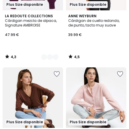
Plus Size disponible
Plus Size disponible
4,3
4,5
2
LA REDOUTE COLLECTIONS
ANNE WEYBURN
/ 5
/ 5
Cárdigan mezcla de alpaca,
Cárdigan de cuello redondo,
Colores
Signature AMBROISE
de punto, tacto muy suave
47.99 €
39.99 €
4,3
4,5
/
/
5
5
Plus Size disponible
Plus Size disponible