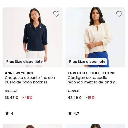
5
5
Plus Size disponible
Plus Size disponible
4
4,7
ANNE WEYBURN
LA REDOUTE COLLECTIONS
/
/ 5
Chaqueta de punto fino con
Cárdigan corto, cuello
5
cuello de polo y botones
redondo, mezcla de lana y
algodón, cierre con botones
69.99 €
49.99 €
38.49 €
-45%
42.49 €
-15%
4
4,7
/
/
5
5