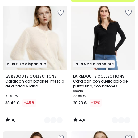
5
Plus Size disponible
Plus Size disponible
4,1
4,6
2
LA REDOUTE COLLECTIONS
2
LA REDOUTE COLLECTIONS
/ 5
/ 5
Cárdigan con botones, mezcla
Cárdigan con cuello polo de
Colores
Colores
de alpaca y lana
punto fino, con botones
desde
69.99 €
22.99 €
38.49 €
-45%
20.23 €
-12%
4,1
4,6
/
/
5
5