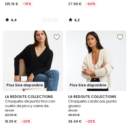
135.15 €
-15%
27.99 €
-60%
4,4
4,2
/
/
5
5
Plus Size disponible
Plus Size disponible
4,8
4,6
2
LA REDOUTE COLLECTIONS
2
LA REDOUTE COLLECTIONS
/ 5
/ 5
Chaqueta de punto fino con
Chaqueta cardicool, punto
Colores
Colores
cuello de pico y cierre de
grueso
botones
desde
desde
22.99 €
49.99 €
18.39 €
-20%
38.49 €
-23%