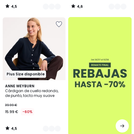
4,5
4,6
/
/
5
5
.
Plus Size disponible
4,5
2
ANNE WEYBURN
/ 5
Cárdigan de cuello redondo,
Colores
de punto, tacto muy suave
39.99 €
15.99 €
-60%
4,5
/