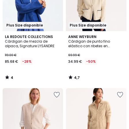
Plus Size disponible
Plus Size disponible
4
4,7
LA REDOUTE COLLECTIONS
ANNE WEYBURN
/
/ 5
Cárdigan de mezcla de
Cárdigan de punto fino
5
alpaca, Signature LYSANDRE
elástico con ribetes en
contraste
119.00 €
69.99 €
85.68 €
-28%
34.99 €
-50%
4
4,7
/
/
5
5