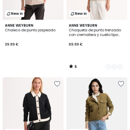
New in
New in
5
ANNE WEYBURN
2
ANNE WEYBURN
/
Chaleco de punto jaspeado
Chaqueta de punto trenzado
Colores
5
con cremallera y cuello tipo
polo
39.99 €
69.99 €
5
/
5