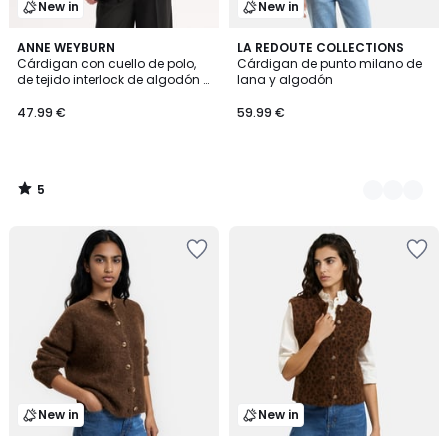
New in
New in
5
ANNE WEYBURN
2
LA REDOUTE COLLECTIONS
/
Cárdigan con cuello de polo,
Cárdigan de punto milano de
Colores
5
de tejido interlock de algodón y
lana y algodón
lana, bicolor
47.99 €
59.99 €
5
/
5
New in
New in