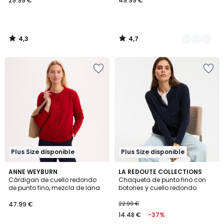
29.99 €
49.99 €
4,3
4,7
/
/
5
5
Plus Size disponible
Plus Size disponible
3,9
4,9
ANNE WEYBURN
2
LA REDOUTE COLLECTIONS
/ 5
/ 5
Cárdigan de cuello redondo
Chaqueta de punto fino con
Colores
de punto fino, mezcla de lana
botones y cuello redondo
47.99 €
22.99 €
14.48 €
-37%