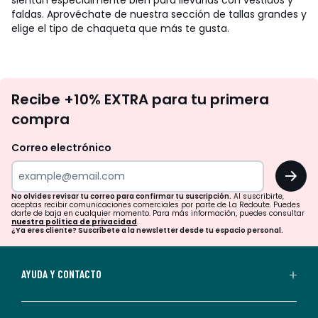
sientan especialmente bien para llevarlas con vestidos y
faldas. Aprovéchate de nuestra sección de tallas grandes y
elige el tipo de chaqueta que más te gusta.
No
Recibe +10% EXTRA para tu primera
te
compra
olvides
revisar
Correo electrónico
tu
OK
correo
para
No olvides revisar tu correo para confirmar tu suscripción.
Al suscribirte,
aceptas recibir comunicaciones comerciales por parte de La Redoute. Puedes
confirmar
darte de baja en cualquier momento. Para más información, puedes consultar
nuestra política de privacidad
.
tu
¿Ya eres cliente? Suscríbete a la newsletter desde tu espacio personal.
suscripción.
Al
AYUDA Y CONTACTO
suscribirte,
aceptas