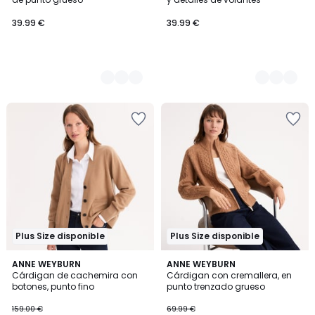
39.99 €
39.99 €
Plus Size disponible
Plus Size disponible
4,4
4,2
2
ANNE WEYBURN
ANNE WEYBURN
/ 5
/ 5
Cárdigan de cachemira con
Cárdigan con cremallera, en
Colores
botones, punto fino
punto trenzado grueso
159.00 €
69.99 €