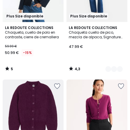
Plus Size disponible
Plus Size disponible
5
4,3
LA REDOUTE COLLECTIONS
2
LA REDOUTE COLLECTIONS
/
/ 5
Chaqueta, cuello de polo en
Chaqueta cuello de pico,
Colores
5
contraste, cierre de cremallera
mezcla de alpaca, Signature
GILDAS
59.99 €
47.99 €
50.99 €
-15%
5
4,3
/
/
5
5