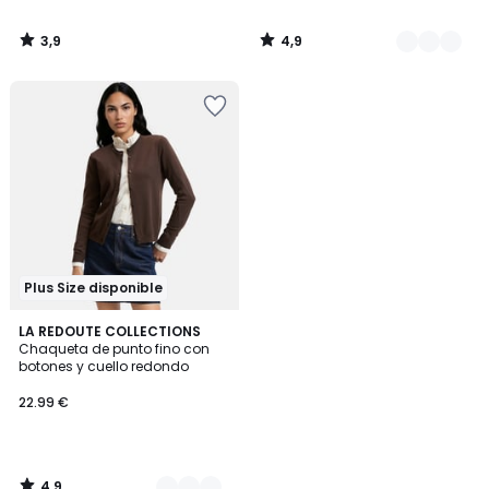
3,9
4,9
/
/
5
5
Plus Size disponible
4,9
3
LA REDOUTE COLLECTIONS
/ 5
Chaqueta de punto fino con
Colores
botones y cuello redondo
22.99 €
4,9