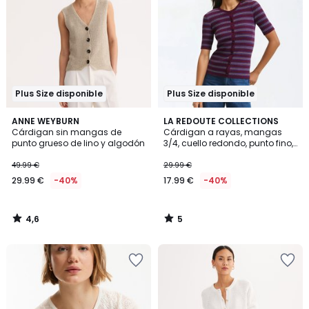
Plus Size disponible
Plus Size disponible
4,6
5
ANNE WEYBURN
LA REDOUTE COLLECTIONS
/ 5
/
Cárdigan sin mangas de
Cárdigan a rayas, mangas
5
punto grueso de lino y algodón
3/4, cuello redondo, punto fino,
cierre con botones
49.99 €
29.99 €
29.99 €
-40%
17.99 €
-40%
4,6
5
/
/
5
5