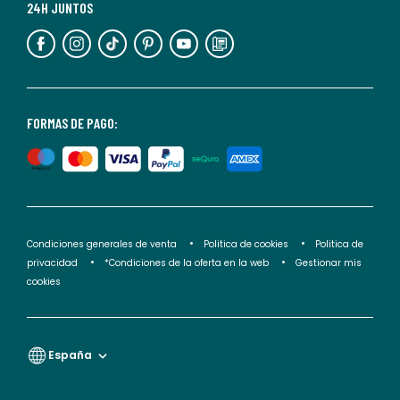
más
24H JUNTOS
información,
puedes
consultar
nuestra
<2>política
FORMAS DE PAGO:
de
privacidad</2>.
Condiciones generales de venta
Politica de cookies
Politica de
privacidad
*Condiciones de la oferta en la web
Gestionar mis
cookies
España