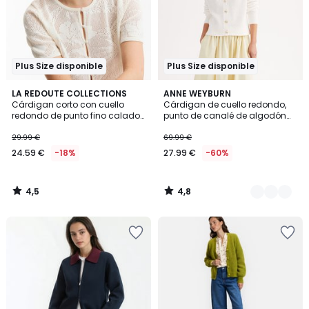
Plus Size disponible
Plus Size disponible
4,5
4,8
LA REDOUTE COLLECTIONS
2
ANNE WEYBURN
/ 5
/ 5
Cárdigan corto con cuello
Cárdigan de cuello redondo,
Colores
redondo de punto fino calado
punto de canalé de algodón
con cierre de botones
puro, cierre con botones
29.99 €
69.99 €
24.59 €
-18%
27.99 €
-60%
4,5
4,8
/
/
5
5