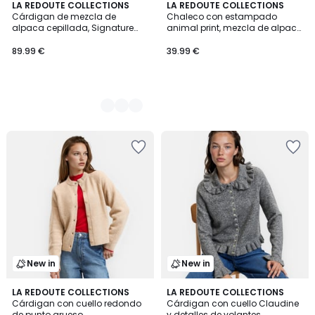
4
LA REDOUTE COLLECTIONS
LA REDOUTE COLLECTIONS
Cárdigan de mezcla de
Chaleco con estampado
Colores
alpaca cepillada, Signature
animal print, mezcla de alpaca
JANY
y lana
89.99 €
39.99 €
New in
New in
3
LA REDOUTE COLLECTIONS
2
LA REDOUTE COLLECTIONS
Cárdigan con cuello redondo
Cárdigan con cuello Claudine
Colores
Colores
de punto grueso
y detalles de volantes