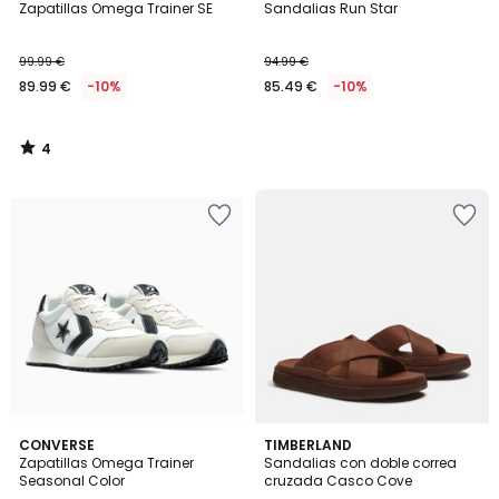
/
Zapatillas Omega Trainer SE
Sandalias Run Star
5
99.99 €
94.99 €
89.99 €
-10%
85.49 €
-10%
4
/
5
CONVERSE
2
TIMBERLAND
Zapatillas Omega Trainer
Sandalias con doble correa
Colores
Seasonal Color
cruzada Casco Cove