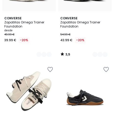
3,5
2
CONVERSE
2
CONVERSE
/ 5
Zapatillas Omega Trainer
Zapatillas Omega Trainer
Colores
Colores
Foundation
Foundation
desde
49.99 €
54.99 €
39.99 €
-20%
43.99 €
-20%
3,5
/
5