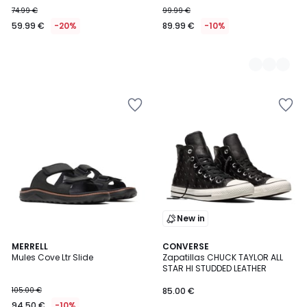
74.99 €
99.99 €
59.99 €
-20%
89.99 €
-10%
New in
4,5
MERRELL
CONVERSE
/ 5
Mules Cove Ltr Slide
Zapatillas CHUCK TAYLOR ALL
STAR HI STUDDED LEATHER
105.00 €
85.00 €
94.50 €
-10%