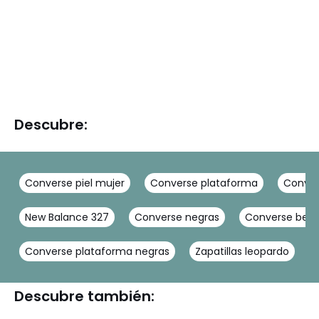
Descubre:
Converse piel mujer
Converse plataforma
Convers
New Balance 327
Converse negras
Converse beig
Converse plataforma negras
Zapatillas leopardo
Descubre también: