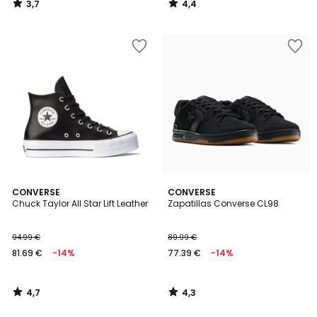
3,7
4,4
/
/
5
5
4,7
4,3
CONVERSE
CONVERSE
/ 5
/ 5
Chuck Taylor All Star Lift Leather
Zapatillas Converse CL98
94.99 €
89.99 €
81.69 €
-14%
77.39 €
-14%
4,7
4,3
/
/
5
5