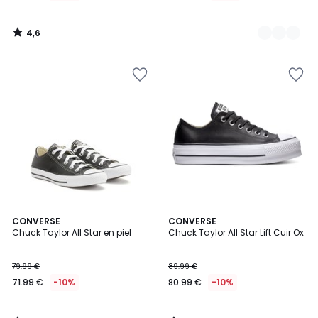
lugar
de
4,6
69.99
/
5
€
14%
descuento
aplicado.
3,7
4,4
CONVERSE
CONVERSE
/ 5
/ 5
Chuck Taylor All Star en piel
Chuck Taylor All Star Lift Cuir Ox
79.99 €
89.99 €
71.99 €
-10%
80.99 €
-10%