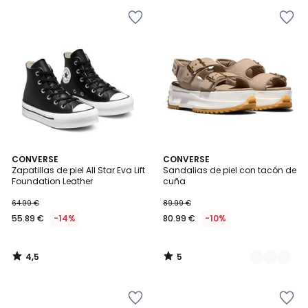
4,5
5
CONVERSE
3
CONVERSE
/ 5
/
Zapatillas de piel All Star Eva Lift
Sandalias de piel con tacón de
Colores
5
Foundation Leather
cuña
64.99 €
89.99 €
55.89 €
-14%
80.99 €
-10%
4,5
5
/
/
5
5