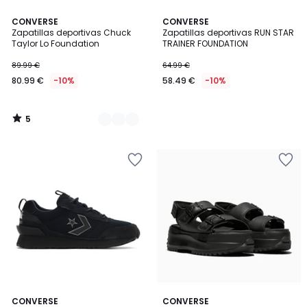
5
2
CONVERSE
CONVERSE
/
Zapatillas deportivas Chuck
Zapatillas deportivas RUN STAR
Colores
5
Taylor Lo Foundation
TRAINER FOUNDATION
89.99 €
64.99 €
80.99 €
-10%
58.49 €
-10%
5
/
5
4
CONVERSE
CONVERSE