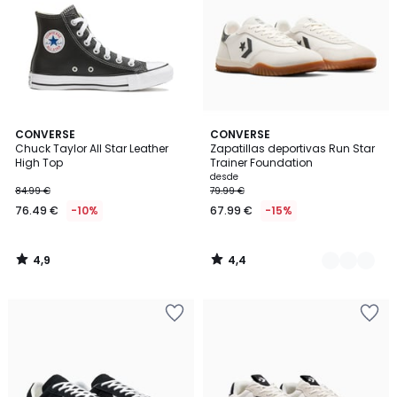
4,9
4,4
CONVERSE
2
CONVERSE
/ 5
/ 5
Chuck Taylor All Star Leather
Zapatillas deportivas Run Star
Colores
High Top
Trainer Foundation
desde
84.99 €
79.99 €
76.49 €
-10%
67.99 €
-15%
4,9
4,4
/
/
5
5