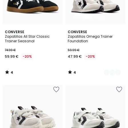
4
4
CONVERSE
2
CONVERSE
/
/
Zapatillas All Star Classic
Zapatillas Omega Trainer
Colores
5
5
Trainer Seasonal
Foundation
74.99 €
59.99 €
59.99 €
-20%
47.99 €
-20%
4
4
/
/
5
5