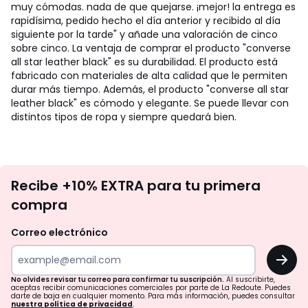
muy cómodas. nada de que quejarse. ¡mejor! la entrega es
rapidísima, pedido hecho el día anterior y recibido al día
siguiente por la tarde" y añade una valoración de cinco
sobre cinco. La ventaja de comprar el producto "converse
all star leather black" es su durabilidad. El producto está
fabricado con materiales de alta calidad que le permiten
durar más tiempo. Además, el producto "converse all star
leather black" es cómodo y elegante. Se puede llevar con
distintos tipos de ropa y siempre quedará bien.
No
Recibe +10% EXTRA para tu primera
te
compra
olvides
revisar
Correo electrónico
tu
OK
correo
para
No olvides revisar tu correo para confirmar tu suscripción.
Al suscribirte,
aceptas recibir comunicaciones comerciales por parte de La Redoute. Puedes
confirmar
darte de baja en cualquier momento. Para más información, puedes consultar
nuestra política de privacidad
.