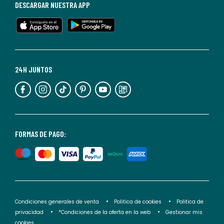
baja
DESCARGAR NUESTRA APP
en
cualquier
momento.
Para
más
24H JUNTOS
información,
puedes
consultar
nuestra
<2>política
FORMAS DE PAGO:
de
privacidad</2>.
Condiciones generales de venta
Politica de cookies
Politica de
privacidad
*Condiciones de la oferta en la web
Gestionar mis
cookies