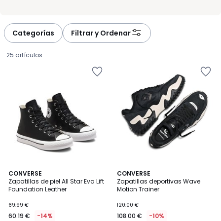
disponibles en varias tallas para adaptarse a ti. Cuando quieres
decidir de forma rápida, este tipo de zapatillas ofrece una
respuesta sencilla: menos dudas, más posibilidades de uso y un
estilo que siempre suma.
Categorías
Filtrar y Ordenar
25 artículos
4,6
CONVERSE
2
CONVERSE
/ 5
Zapatillas de piel All Star Eva Lift
Zapatillas deportivas Wave
Colores
Foundation Leather
Motion Trainer
60.19
69.99 €
120.00 €
€
60.19 €
-14%
108.00 €
-10%
en