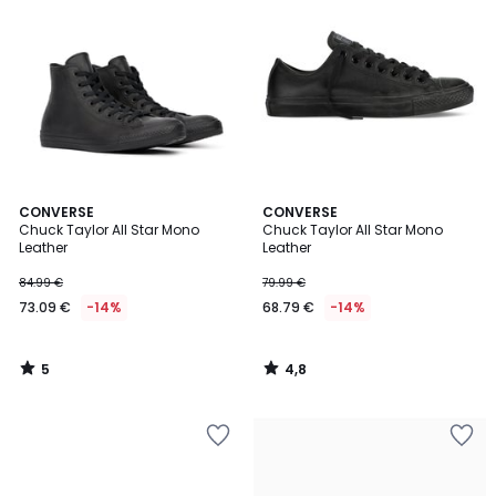
5
4,8
CONVERSE
CONVERSE
/
/ 5
Chuck Taylor All Star Mono
Chuck Taylor All Star Mono
5
Leather
Leather
84.99 €
79.99 €
73.09 €
-14%
68.79 €
-14%
5
4,8
/
/
5
5