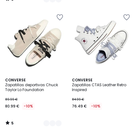
/
5
5
2
CONVERSE
CONVERSE
/
Zapatillas deportivas Chuck
Zapatillas CTAS Leather Retro
Colores
5
Taylor Lo Foundation
Inspired
89.99 €
84.99 €
80.99 €
-10%
76.49 €
-10%
5
/
5