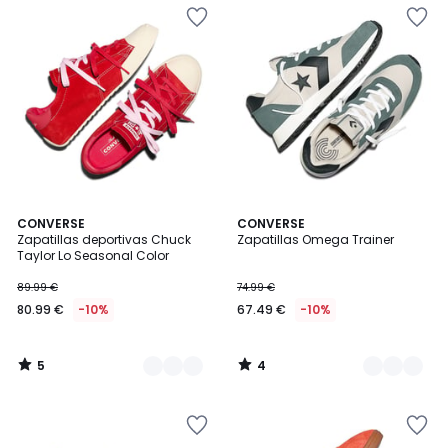
5
4
2
CONVERSE
2
CONVERSE
/
/
Zapatillas deportivas Chuck
Zapatillas Omega Trainer
Colores
Colores
5
5
Taylor Lo Seasonal Color
89.99 €
74.99 €
80.99 €
-10%
67.49 €
-10%
5
4
/
/
5
5