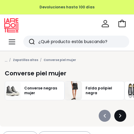
Devoluciones hasta 100 días
Ir
a
La
la
Redoute
Menu
Buscar
cesta
Últimos
...
artículos
Zapatillas altas
Converse piel mujer
vistos
Converse piel mujer
Converse negras
Falda polipiel
mujer
negra
Précédent
Suivan
-
-
défiler
défiler