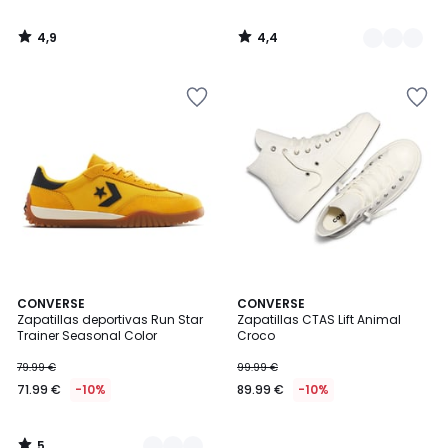
4,9
4,4
/
/
5
5
5
2
CONVERSE
CONVERSE
/
Zapatillas deportivas Run Star
Zapatillas CTAS Lift Animal
Colores
5
Trainer Seasonal Color
Croco
79.99 €
99.99 €
71.99 €
-10%
89.99 €
-10%
5