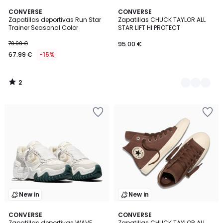
2
CONVERSE
2
CONVERSE
/
Zapatillas deportivas Run Star
Zapatillas CHUCK TAYLOR ALL
Colores
5
Trainer Seasonal Color
STAR LIFT HI PROTECT
79.99 €
95.00 €
67.99 €
-15%
2
/
5
New in
New in
2
CONVERSE
CONVERSE
Zapatillas deportivas WAVE
Zapatillas CHUCK TAYLOR ALL