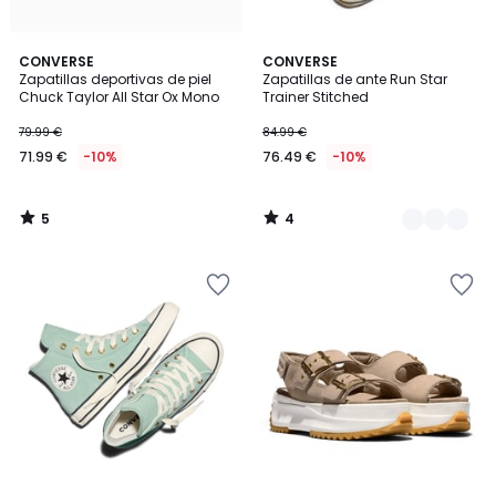
5
4
CONVERSE
2
CONVERSE
/
/
Zapatillas deportivas de piel
Zapatillas de ante Run Star
Colores
5
5
Chuck Taylor All Star Ox Mono
Trainer Stitched
79.99 €
84.99 €
71.99 €
-10%
76.49 €
-10%
5
4
/
/
5
5