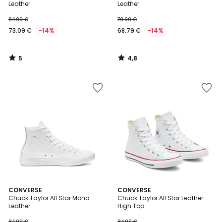
5
Leather
Leather
84.99 €
79.99 €
73.09 €
-14%
68.79 €
-14%
5
4,8
/
/
5
5
4,7
4,7
CONVERSE
CONVERSE
/ 5
/ 5
Chuck Taylor All Star Mono
Chuck Taylor All Star Leather
Leather
High Top
84.99 €
84.99 €