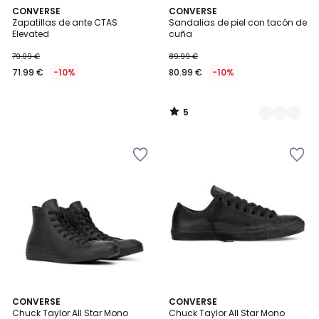
5
CONVERSE
3
CONVERSE
/
Zapatillas de ante CTAS
Sandalias de piel con tacón de
Colores
5
Elevated
cuña
79.99 €
89.99 €
71.99 €
-10%
80.99 €
-10%
5
/
5
5
4,8
CONVERSE
CONVERSE
/
/ 5
Chuck Taylor All Star Mono
Chuck Taylor All Star Mono