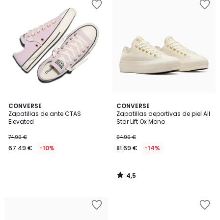
4,5
CONVERSE
CONVERSE
/ 5
Zapatillas de ante CTAS
Zapatillas deportivas de piel All
Elevated
Star Lift Ox Mono
74.99 €
94.99 €
67.49 €
-10%
81.69 €
-14%
4,5
/
5