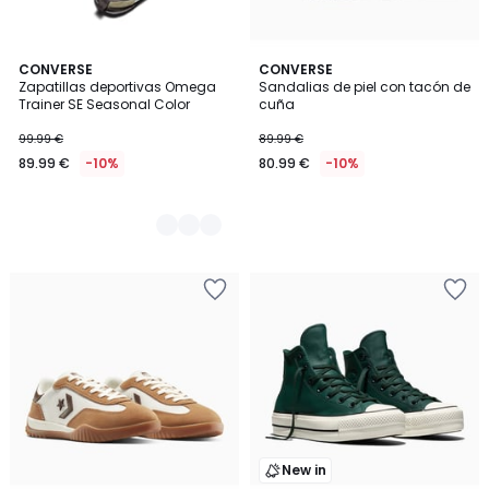
2
CONVERSE
CONVERSE
Zapatillas deportivas Omega
Sandalias de piel con tacón de
Colores
Trainer SE Seasonal Color
cuña
99.99 €
89.99 €
89.99 €
-10%
80.99 €
-10%
New in