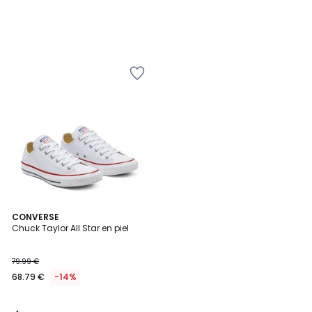
4,5
CONVERSE
/ 5
Chuck Taylor All Star en piel
79.99 €
68.79 €
-14%