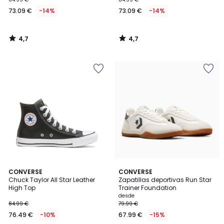
73.09 €
-14%
73.09 €
-14%
4,7
4,7
/
/
5
5
4,9
4,4
CONVERSE
2
CONVERSE
/ 5
/ 5
Chuck Taylor All Star Leather
Zapatillas deportivas Run Star
Colores
High Top
Trainer Foundation
desde
84.99 €
79.99 €
76.49 €
-10%
67.99 €
-15%