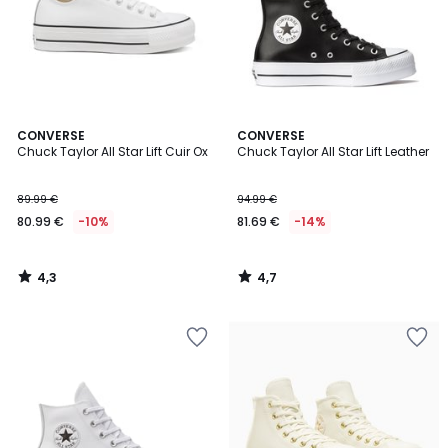
4,3
4,7
CONVERSE
CONVERSE
/ 5
/ 5
Chuck Taylor All Star Lift Cuir Ox
Chuck Taylor All Star Lift Leather
89.99 €
94.99 €
80.99 €
-10%
81.69 €
-14%
4,3
4,7
/
/
5
5