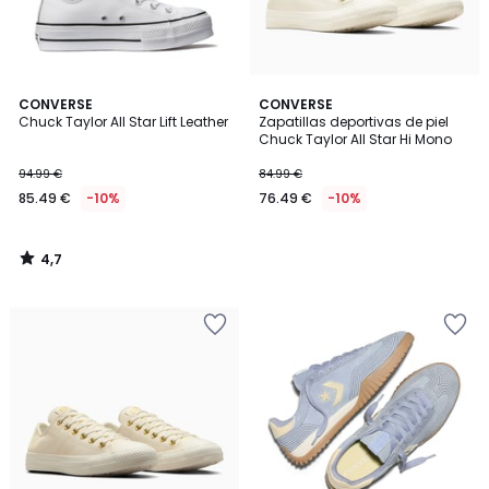
4,7
CONVERSE
CONVERSE
/ 5
Chuck Taylor All Star Lift Leather
Zapatillas deportivas de piel
Chuck Taylor All Star Hi Mono
94.99 €
84.99 €
85.49 €
-10%
76.49 €
-10%
4,7
/
5