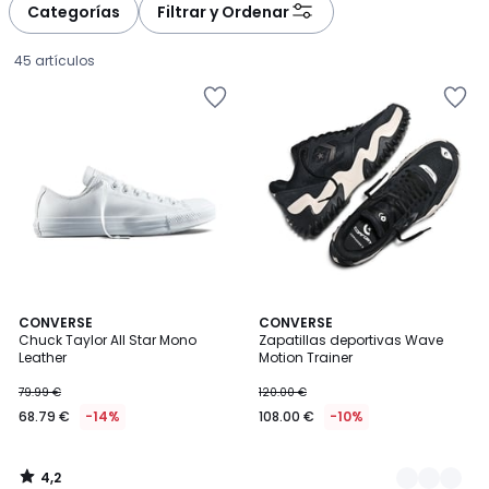
à
à
Categorías
Filtrar y Ordenar
gauche
droite
45 artículos
4,2
CONVERSE
2
CONVERSE
/ 5
Chuck Taylor All Star Mono
Zapatillas deportivas Wave
Colores
Leather
Motion Trainer
68.79
79.99 €
120.00 €
€
68.79 €
-14%
108.00 €
-10%
en
lugar
de
4,2
79.99
/