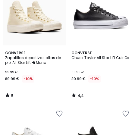
5
4,4
CONVERSE
CONVERSE
/
/ 5
Zapatillas deportivas altas de
Chuck Taylor All Star Lift Cuir Ox
5
piel All Star Lift Hi Mono
99.99 €
89.99 €
89.99 €
-10%
80.99 €
-10%
5
4,4
/
/
5
5