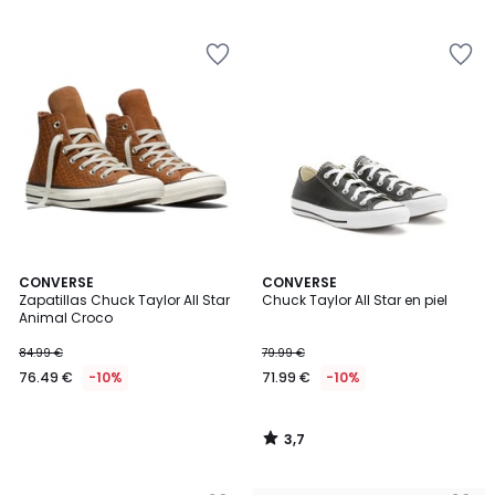
5
€
14%
descuento
aplicado.
3,7
CONVERSE
CONVERSE
/ 5
Zapatillas Chuck Taylor All Star
Chuck Taylor All Star en piel
Animal Croco
84.99 €
79.99 €
76.49 €
-10%
71.99 €
-10%
3,7
/
5