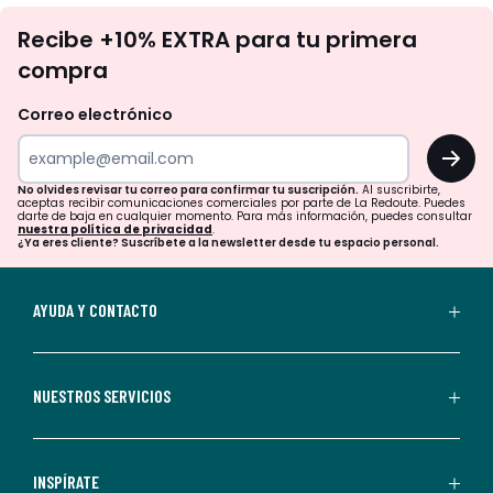
No
Recibe +10% EXTRA para tu primera
te
compra
olvides
revisar
Correo electrónico
tu
OK
correo
para
No olvides revisar tu correo para confirmar tu suscripción.
Al suscribirte,
aceptas recibir comunicaciones comerciales por parte de La Redoute. Puedes
confirmar
darte de baja en cualquier momento. Para más información, puedes consultar
nuestra política de privacidad
.
tu
¿Ya eres cliente? Suscríbete a la newsletter desde tu espacio personal.
suscripción.
Al
AYUDA Y CONTACTO
suscribirte,
aceptas
recibir
NUESTROS SERVICIOS
comunicaciones
comerciales
personalizadas
INSPÍRATE