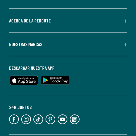
por
parte
de
ACERCA DE LA REDOUTE
La
Redoute.
Puedes
NUESTRAS MARCAS
darte
de
baja
DESCARGAR NUESTRA APP
en
cualquier
momento.
Para
más
24H JUNTOS
información,
puedes
consultar