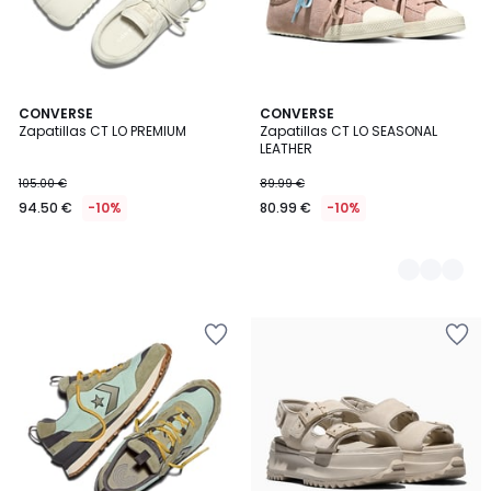
CONVERSE
2
CONVERSE
Zapatillas CT LO PREMIUM
Zapatillas CT LO SEASONAL
Colores
LEATHER
105.00 €
89.99 €
94.50 €
-10%
80.99 €
-10%