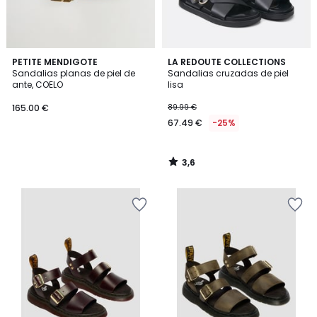
3,6
PETITE MENDIGOTE
LA REDOUTE COLLECTIONS
/ 5
Sandalias planas de piel de
Sandalias cruzadas de piel
ante, COELO
lisa
165.00 €
89.99 €
67.49 €
-25%
3,6
/
5