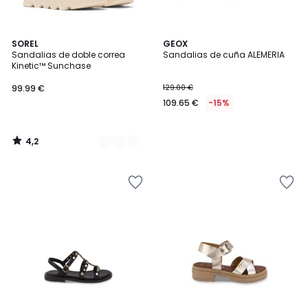
4,2
3
SOREL
GEOX
/ 5
Sandalias de doble correa
Sandalias de cuña ALEMERIA
Colores
Kinetic™ Sunchase
99.99 €
129.00 €
109.65 €
-15%
4,2
/
5