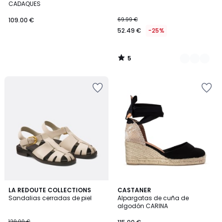
5
CADAQUES
109.00 €
69.99 €
52.49 €
-25%
5
/
5
4,2
2
LA REDOUTE COLLECTIONS
CASTANER
/ 5
Sandalias cerradas de piel
Alpargatas de cuña de
Colores
algodón CARINA
129.00 €