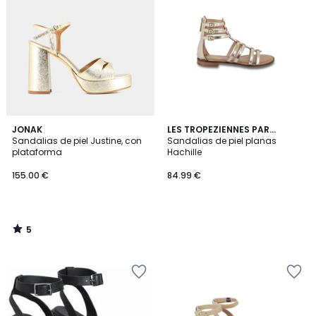
5
JONAK
LES TROPEZIENNES PAR
/
Sandalias de piel Justine, con
M.BELARBI
Sandalias de piel planas
5
plataforma
Hachille
155.00 €
84.99 €
5
/
5