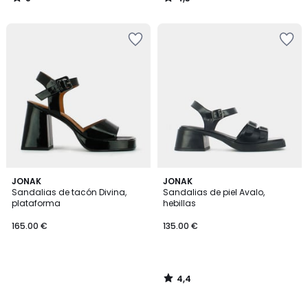
/
/
5
5
4,4
JONAK
JONAK
/ 5
Sandalias de tacón Divina,
Sandalias de piel Avalo,
plataforma
hebillas
165.00 €
135.00 €
4,4
/
5