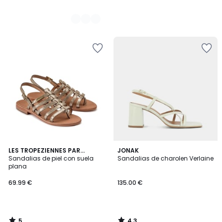
5
4,3
LES TROPEZIENNES PAR
JONAK
/
/ 5
M.BELARBI
Sandalias de piel con suela
Sandalias de charolen Verlaine
5
plana
69.99 €
135.00 €
5
4,3