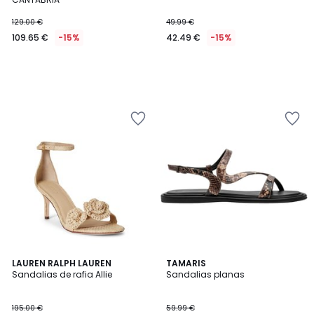
129.00 €
49.99 €
109.65 €
-15%
42.49 €
-15%
4
LAUREN RALPH LAUREN
TAMARIS
/
Sandalias de rafia Allie
Sandalias planas
5
195.00 €
59.99 €