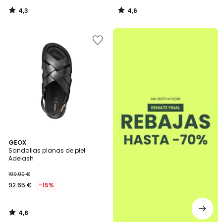
4,3
4,6
/
/
5
5
.
4,8
GEOX
/ 5
Sandalias planas de piel
Adelash
109.00 €
92.65 €
-15%
4,8
/