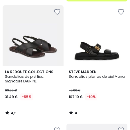
5
4,5
4
LA REDOUTE COLLECTIONS
STEVE MADDEN
/ 5
/
Sandalias de piel lisa,
Sandalias planas de piel Mona
5
Signature LAURINE
69.99 €
119.00 €
31.49 €
-55%
107.10 €
-10%
4,5
4
/
/
5
5