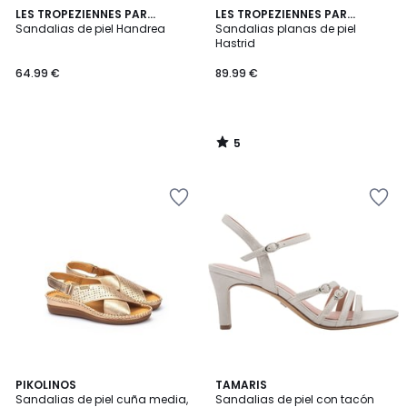
5
LES TROPEZIENNES PAR
LES TROPEZIENNES PAR
/
M.BELARBI
Sandalias de piel Handrea
M.BELARBI
Sandalias planas de piel
5
Hastrid
64.99 €
89.99 €
5
/
5
5
PIKOLINOS
4
TAMARIS
/
Sandalias de piel cuña media,
Sandalias de piel con tacón
Colores