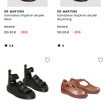
3,8
4
DR. MARTENS
DR. MARTENS
/ 5
/
Sandalias Gryphon de piel
Sandalias Gryphon de piel
5
Atlas
Wyoming
160.00 €
160.00 €
120.00 €
-25%
120.00 €
-25%
3,8
4
/
/
5
5