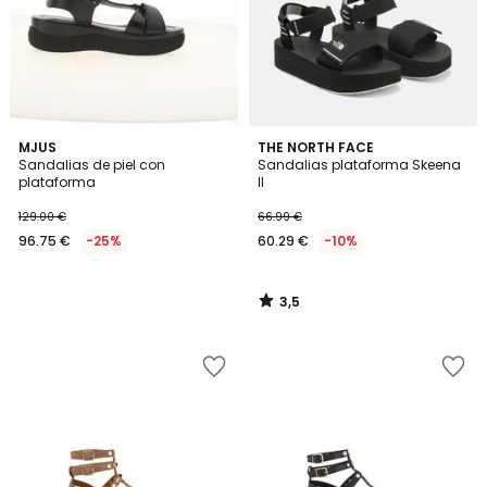
3,5
MJUS
THE NORTH FACE
/ 5
Sandalias de piel con
Sandalias plataforma Skeena
plataforma
II
129.00 €
66.99 €
96.75 €
-25%
60.29 €
-10%
3,5
/
5