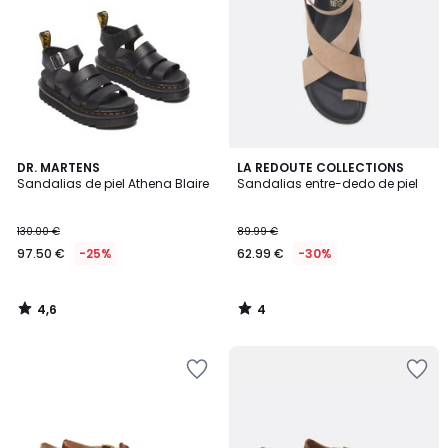
4,6
4
DR. MARTENS
LA REDOUTE COLLECTIONS
/ 5
/
Sandalias de piel Athena Blaire
Sandalias entre-dedo de piel
5
130.00 €
89.99 €
97.50 €
-25%
62.99 €
-30%
4,6
4
/
/
5
5