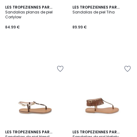
LES TROPEZIENNES PAR
LES TROPEZIENNES PAR
M.BELARBI
Sandalias planas de piel
M.BELARBI
Sandalias de piel Tiha
Corlylow
84.99 €
89.99 €
5
LES TROPEZIENNES PAR
LES TROPEZIENNES PAR
/
M.BELARBI
Sandalias de piel Harvil
M.BELARBI
Sandalias de piel Hataly