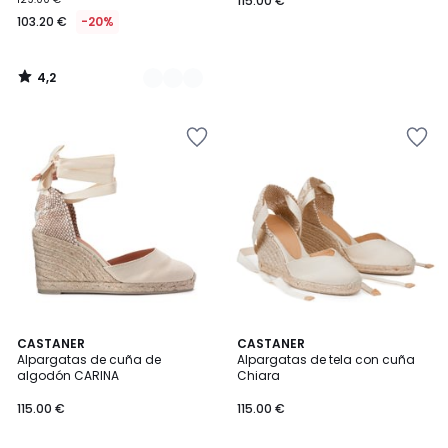
115.00 €
103.20 €
-20%
4,2
/
5
2
CASTANER
CASTANER
Alpargatas de cuña de
Alpargatas de tela con cuña
Colores
algodón CARINA
Chiara
115.00 €
115.00 €