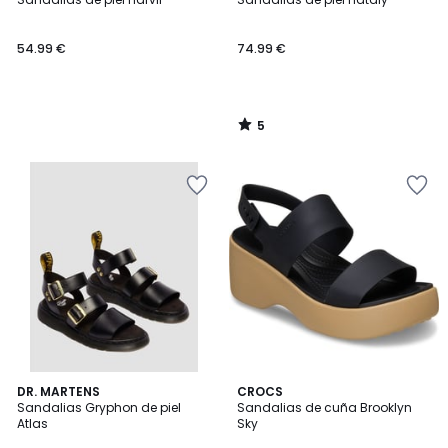
5
54.99 €
74.99 €
5
/
5
DR. MARTENS
CROCS
Sandalias Gryphon de piel
Sandalias de cuña Brooklyn
Atlas
Sky