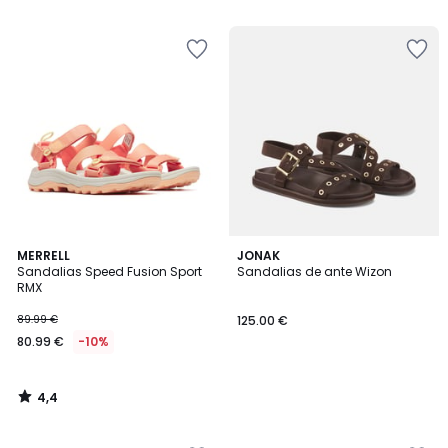
5
4,4
MERRELL
JONAK
/ 5
Sandalias Speed Fusion Sport
Sandalias de ante Wizon
RMX
89.99 €
125.00 €
80.99 €
-10%
4,4
/
5