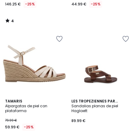
146.25 €
-25%
44.99 €
-25%
4
/
5
5
2
TAMARIS
LES TROPEZIENNES PAR
/
Alpargatas de piel con
M.BELARBI
Sandalias planas de piel
Colores
5
plataforma
Haglaett
79.99 €
89.99 €
59.99 €
-25%