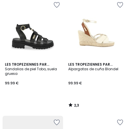
2,3
LES TROPEZIENNES PAR
LES TROPEZIENNES PAR
/ 5
M.BELARBI
Sandalias de piel Tobo, suela
M.BELARBI
Alpargatas de cuña Blondel
gruesa
99.99 €
99.99 €
2,3
/
5