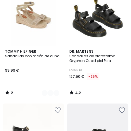
2
4,2
2
TOMMY HILFIGER
DR. MARTENS
/
/ 5
Sandalias con tacón de cuña
Sandalias de plataforma
Colores
5
Gryphon Quad piel Pisa
99.99 €
170.00 €
127.50 €
-25%
2
4,2
/
/
5
5