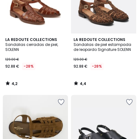
4,2
4,4
LA REDOUTE COLLECTIONS
LA REDOUTE COLLECTIONS
/ 5
/ 5
Sandalias cerradas de piel,
Sandalias de piel estampada
SOLENN
de leopardo Signature SOLENN
129.00 €
129.00 €
92.88 €
-28%
92.88 €
-28%
4,2
4,4
/
/
5
5