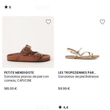
5
/
5
4,4
2
PETITE MENDIGOTE
LES TROPEZIENNES PAR
/ 5
Sandalias planas de piel con
M.BELARBI
Sandalias de piel Batresse
Colores
correas, CAPUCINE
165.00 €
59.99 €
4,4
/