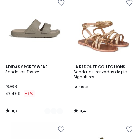
4,7
3,4
2
ADIDAS SPORTSWEAR
LA REDOUTE COLLECTIONS
/ 5
/ 5
Sandalias Znsory
Sandalias trenzadas de piel
Colores
Signatures
49.99 €
69.99 €
47.49 €
-5%
4,7
3,4
/
/
5
5