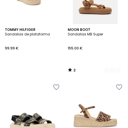
2
TOMMY HILFIGER
2
MOON BOOT
/
Sandalias de plataforma
Sandalias MB Super
Colores
5
99.99 €
155.00 €
2
/
5