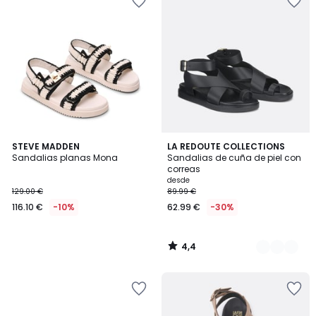
4,4
STEVE MADDEN
2
LA REDOUTE COLLECTIONS
/ 5
Sandalias planas Mona
Sandalias de cuña de piel con
Colores
correas
desde
129.00 €
89.99 €
116.10 €
-10%
62.99 €
-30%
4,4
/
5