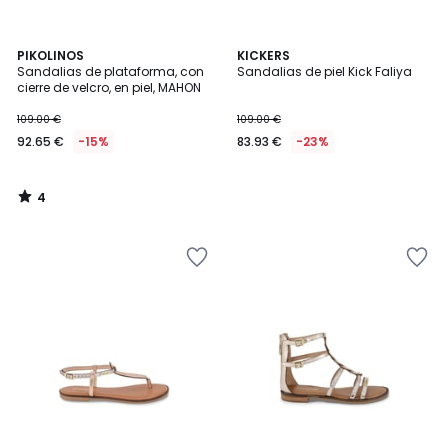
4
PIKOLINOS
KICKERS
/
Sandalias de plataforma, con
Sandalias de piel Kick Faliya
5
cierre de velcro, en piel, MAHON
109.00 €
109.00 €
92.65 €
-15%
83.93 €
-23%
4
/
5