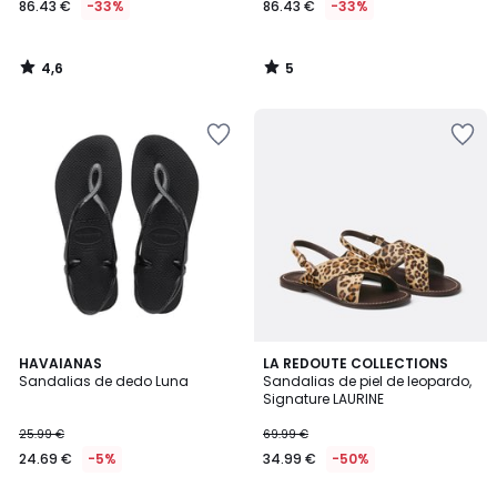
86.43 €
-33%
86.43 €
-33%
en
lugar
de
4,6
5
129.00
/
/
5
5
€
33%
descuento
aplicado.
4,3
4,6
HAVAIANAS
LA REDOUTE COLLECTIONS
/ 5
/ 5
Sandalias de dedo Luna
Sandalias de piel de leopardo,
Signature LAURINE
25.99 €
69.99 €
24.69 €
-5%
34.99 €
-50%