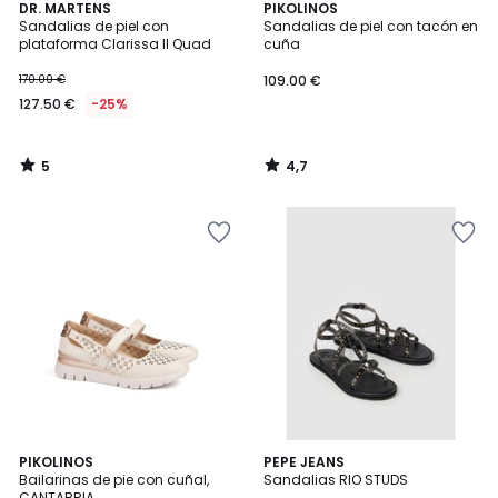
5
4,7
DR. MARTENS
PIKOLINOS
/
/ 5
Sandalias de piel con
Sandalias de piel con tacón en
5
plataforma Clarissa II Quad
cuña
170.00 €
109.00 €
127.50 €
-25%
5
4,7
/
/
5
5
PIKOLINOS
PEPE JEANS
Bailarinas de pie con cuñal,
Sandalias RIO STUDS
CANTABRIA