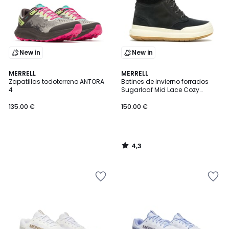
New in
New in
4,3
MERRELL
MERRELL
/ 5
Zapatillas todoterreno ANTORA
Botines de invierno forrados
4
Sugarloaf Mid Lace Cozy
Waterproof
135.00 €
150.00 €
4,3
/
5