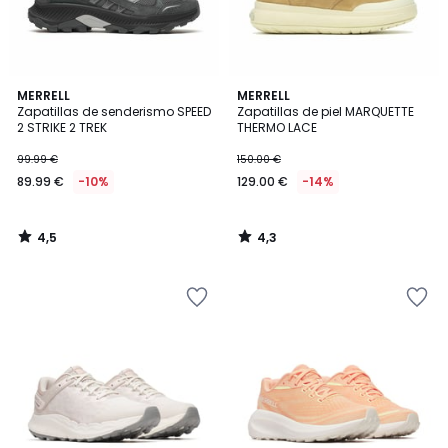
4,5
4,3
MERRELL
MERRELL
/ 5
/ 5
Zapatillas de senderismo SPEED
Zapatillas de piel MARQUETTE
2 STRIKE 2 TREK
THERMO LACE
99.99 €
150.00 €
89.99 €
-10%
129.00 €
-14%
4,5
4,3
/
/
5
5