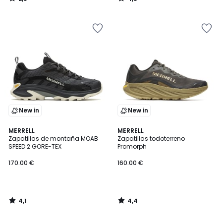
/
/
5
5
New in
New in
4,1
4,4
MERRELL
MERRELL
/ 5
/ 5
Zapatillas de montaña MOAB
Zapatillas todoterreno
SPEED 2 GORE-TEX
Promorph
170.00 €
160.00 €
4,1
4,4
/
/
5
5