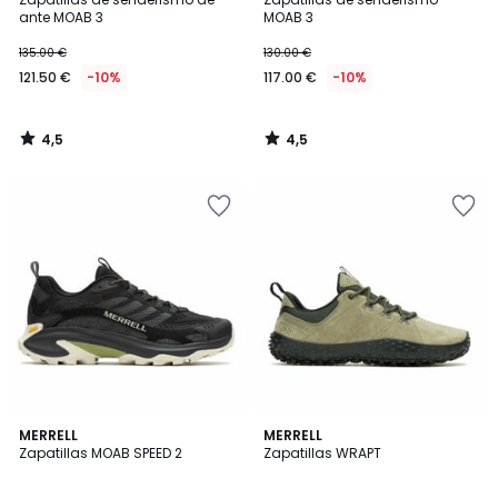
ante MOAB 3
MOAB 3
135.00 €
130.00 €
121.50 €
-10%
117.00 €
-10%
4,5
4,5
/
/
5
5
4,4
4,5
MERRELL
MERRELL
/ 5
/ 5
Zapatillas MOAB SPEED 2
Zapatillas WRAPT