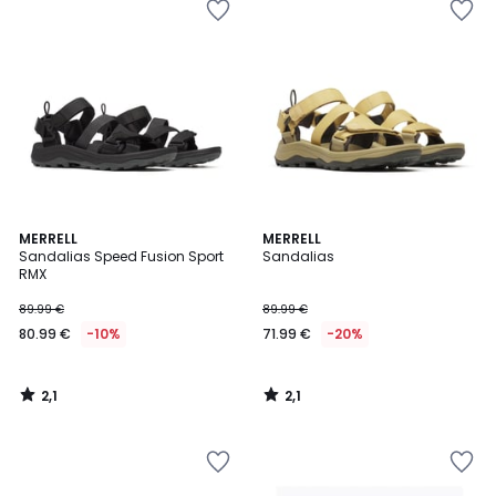
2,1
2,1
MERRELL
MERRELL
/
/
Sandalias Speed Fusion Sport
Sandalias
5
5
RMX
89.99 €
89.99 €
80.99 €
-10%
71.99 €
-20%
2,1
2,1
/
/
5
5