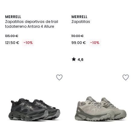
4,6
MERRELL
MERRELL
/ 5
Zapatillas deportivas de trail
Zapatillas
todoterreno Antora 4 Allure
135.00 €
110.00 €
121.50 €
-10%
99.00 €
-10%
4,6
/
5