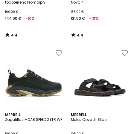
todoterreno Promorph
Nova 4
160.00 €
135.00 €
144.00 €
-10%
121.50 €
-10%
4,4
4,4
/
/
5
5
4
4,5
MERRELL
MERRELL
/
/ 5
Zapatillas MOAB SPEED 2 LTR WP
Mules Cove Ltr Slide
5
180.00 €
105.00 €