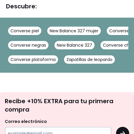
Descubre:
Converse piel
New Balance 327 mujer
Converse n
Converse negras
New Balance 327
Converse chuck 
Converse plataforma
Zapatillas de leopardo
No
Recibe +10% EXTRA para tu primera
te
compra
olvides
revisar
Correo electrónico
tu
OK