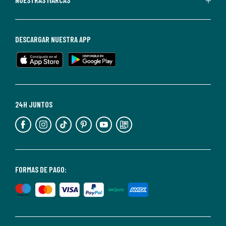
darte
de
baja
DESCARGAR NUESTRA APP
en
cualquier
momento.
Para
más
24H JUNTOS
información,
puedes
consultar
nuestra
<2>política
FORMAS DE PAGO:
de
privacidad</2>.