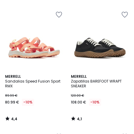
5
€
10%
descuento
aplicado.
4,4
4,1
MERRELL
MERRELL
/ 5
/ 5
Sandalias Speed Fusion Sport
Zapatillas BAREFOOT WRAPT
RMX
SNEAKER
89.99 €
120.00 €
80.99 €
-10%
108.00 €
-10%
4,4
4,1
/
/
5
5