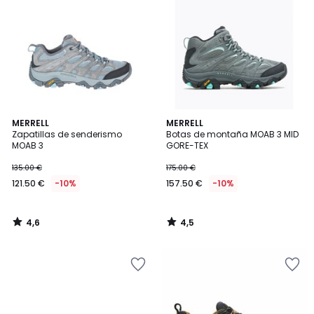
4,6
4,5
MERRELL
MERRELL
/ 5
/ 5
Zapatillas de senderismo
Botas de montaña MOAB 3 MID
MOAB 3
GORE-TEX
135.00 €
175.00 €
121.50 €
-10%
157.50 €
-10%
4,6
4,5
/
/
5
5