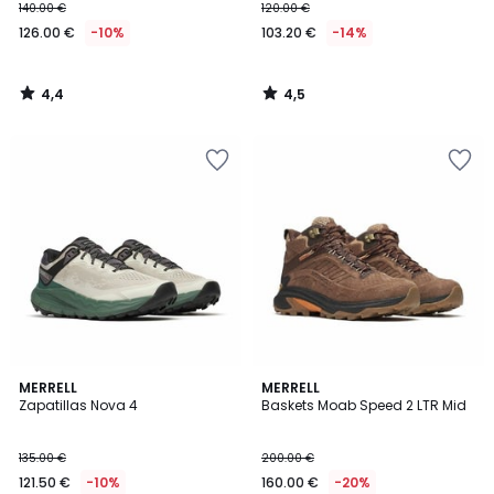
140.00 €
120.00 €
126.00 €
-10%
103.20 €
-14%
4,4
4,5
/
/
5
5
4,4
4,6
MERRELL
MERRELL
/ 5
/ 5
Zapatillas Nova 4
Baskets Moab Speed 2 LTR Mid
135.00 €
200.00 €
121.50 €
-10%
160.00 €
-20%