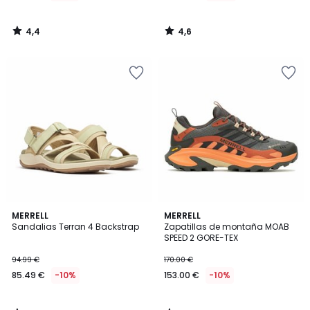
4,4
4,6
/
/
5
5
4,4
4,1
MERRELL
MERRELL
/ 5
/ 5
Sandalias Terran 4 Backstrap
Zapatillas de montaña MOAB
SPEED 2 GORE-TEX
94.99 €
170.00 €
85.49 €
-10%
153.00 €
-10%