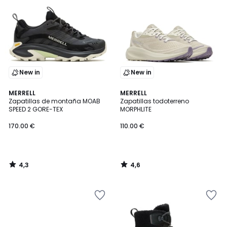
New in
New in
4,3
4,6
MERRELL
MERRELL
/ 5
/ 5
Zapatillas de montaña MOAB
Zapatillas todoterreno
SPEED 2 GORE-TEX
MORPHLITE
170.00 €
110.00 €
4,3
4,6
/
/
5
5