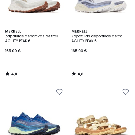
4,8
4,8
MERRELL
MERRELL
/ 5
/ 5
Zapatillas deportivas de trail
Zapatillas deportivas de trail
AGILITY PEAK 6
AGILITY PEAK 6
165.00 €
165.00 €
4,8
4,8
/
/
5
5