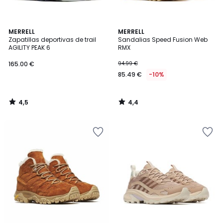
4,5
4,4
MERRELL
MERRELL
/ 5
/ 5
Zapatillas deportivas de trail
Sandalias Speed Fusion Web
AGILITY PEAK 6
RMX
165.00 €
94.99 €
85.49 €
-10%
4,5
4,4
/
/
5
5