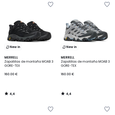
New in
New in
4,4
4,4
MERRELL
MERRELL
/ 5
/ 5
Zapatillas de montaña MOAB 3
Zapatillas de montaña MOAB 3
GORE-TEX
GORE-TEX
160.00 €
160.00 €
4,4
4,4
/
/
5
5