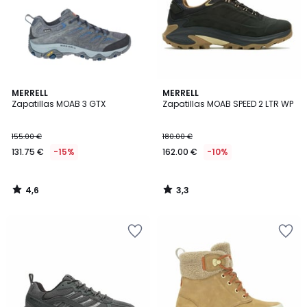
4,6
3,3
MERRELL
MERRELL
/ 5
/ 5
Zapatillas MOAB 3 GTX
Zapatillas MOAB SPEED 2 LTR WP
155.00 €
180.00 €
131.75 €
-15%
162.00 €
-10%
4,6
3,3
/
/
5
5