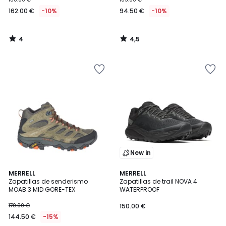
162.00 €
-10%
94.50 €
-10%
4
4,5
/
/
5
5
New in
4,4
3,8
MERRELL
MERRELL
/ 5
/ 5
Zapatillas de senderismo
Zapatillas de trail NOVA 4
MOAB 3 MID GORE-TEX
WATERPROOF
170.00 €
150.00 €
144.50 €
-15%