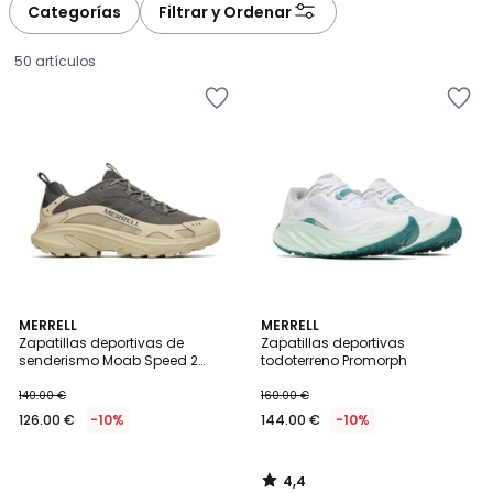
à
à
Categorías
Filtrar y Ordenar
gauche
droite
50 artículos
4,4
MERRELL
MERRELL
/ 5
Zapatillas deportivas de
Zapatillas deportivas
senderismo Moab Speed 2
todoterreno Promorph
126.00
Sport
140.00 €
160.00 €
€
126.00 €
-10%
144.00 €
-10%
en
lugar
de
4,4
140.00
/