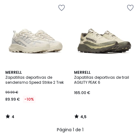
4
4,5
MERRELL
MERRELL
/
/ 5
Zapatillas deportivas de
Zapatillas deportivas de trail
5
senderismo Speed Strike 2 Trek
AGILITY PEAK 6
99.99 €
165.00 €
89.99 €
-10%
4
4,5
/
/
5
5
Página 1 de 1