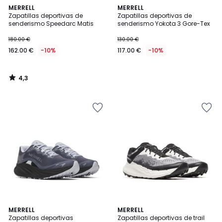
4,3
MERRELL
MERRELL
/ 5
Zapatillas deportivas de
Zapatillas deportivas de
senderismo Speedarc Matis
senderismo Yokota 3 Gore-Tex
180.00 €
130.00 €
162.00 €
-10%
117.00 €
-10%
4,3
/
5
4,4
4,4
MERRELL
MERRELL
/ 5
/ 5
Zapatillas deportivas
Zapatillas deportivas de trail