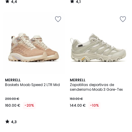
4,4
4,1
/
/
5
5
4,3
MERRELL
MERRELL
/ 5
Baskets Moab Speed 2 LTR Mid
Zapatillas deportivas de
senderismo Moab 3 Gore-Tex
200.00 €
160.00 €
160.00 €
-20%
144.00 €
-10%
4,3
/
5