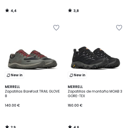
4,4
3,8
/
/
5
5
New in
New in
2,9
4,6
MERRELL
MERRELL
/ 5
/ 5
Zapatillas Barefoot TRAIL GLOVE
Zapatillas de montaña MOAB 3
8
GORE-TEX
140.00 €
160.00 €
2,9
4,6