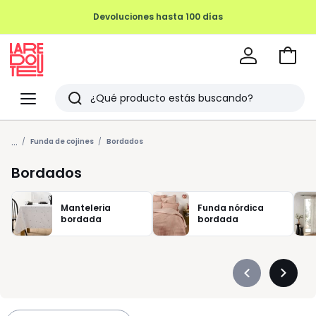
REMATE FINAL HASTA -70%
Ir
a
La
la
Redoute
Menu
Buscar
cesta
Últimos
...
artículos
Funda de cojines
Bordados
vistos
Bordados
Manteleria
Funda nórdica
bordada
bordada
Précédent
Suivan
-
-
défiler
défiler