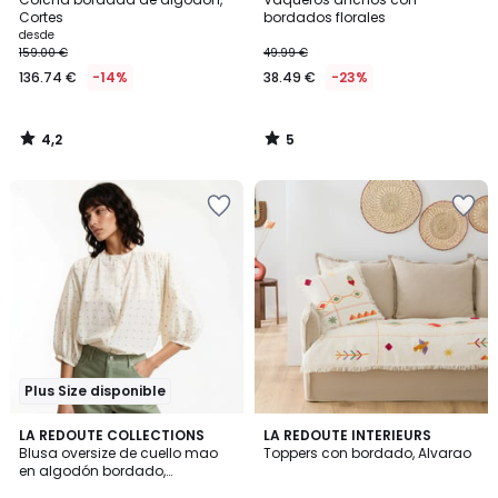
5
Cortes
bordados florales
desde
159.00 €
49.99 €
136.74 €
-14%
38.49 €
-23%
4,2
5
/
/
5
5
Plus Size disponible
4,2
4,5
LA REDOUTE COLLECTIONS
LA REDOUTE INTERIEURS
/ 5
/ 5
Blusa oversize de cuello mao
Toppers con bordado, Alvarao
en algodón bordado,
Signature BERTHE