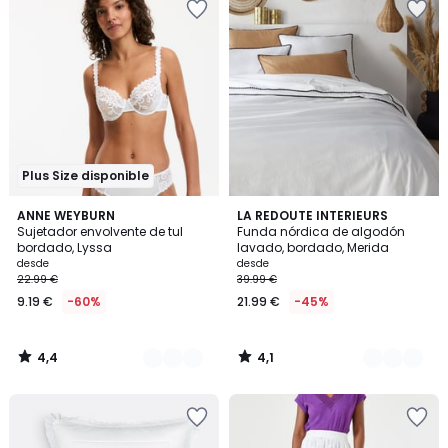
Plus Size disponible
4,4
4,1
5
ANNE WEYBURN
3
LA REDOUTE INTERIEURS
/ 5
/ 5
Sujetador envolvente de tul
Funda nórdica de algodón
Colores
Colores
bordado, Lyssa
lavado, bordado, Merida
desde
desde
22.99 €
39.99 €
9.19 €
-60%
21.99 €
-45%
4,4
4,1
/
/
5
5