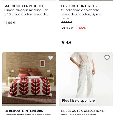
4,6
MAPOÉSIE X LA REDOUTE
LA REDOUTE INTERIEURS
/ 5
INTÉRIEURS
Funda de cojín rectangular 60
Cubrecama acolchado
x 40 cm, algodón bordado,
bordado, algodón, Oyena
WONDER
desde
19.99 €
109.00 €
59.95 €
-45%
4,6
/
5
Plus Size disponible
4,2
5
LA REDOUTE INTERIEURS
LA REDOUTE COLLECTIONS
/ 5
/
Colcha bordada de algodón,
Vaqueros anchos con