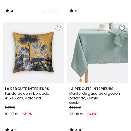
4
5
/
/
5
5
4,6
4,8
LA REDOUTE INTERIEURS
LA REDOUTE INTERIEURS
/ 5
/ 5
Funda de cojín bordada,
Mantel de gasa de algodón
45x45 cm, Malacca
bordado, Kumla
desde
17.99 €
44.99 €
10.97 €
-39%
26.99 €
-40%
4,6
4,8