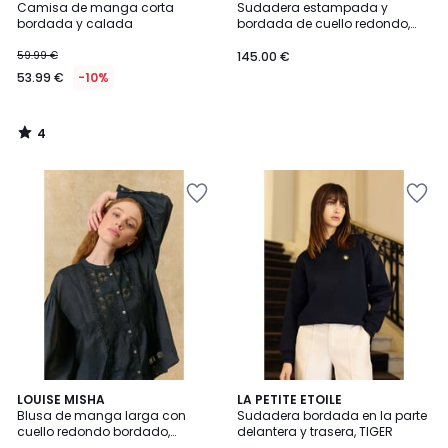
/
Camisa de manga corta
Sudadera estampada y
5
bordada y calada
bordada de cuello redondo,
SORBET
59.99 €
145.00 €
53.99 €
-10%
4
/
5
LOUISE MISHA
LA PETITE ETOILE
Blusa de manga larga con
Sudadera bordada en la parte
cuello redondo bordado,
delantera y trasera, TIGER
SOPHIE