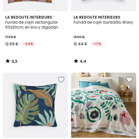
3,3
4,4
LA REDOUTE INTERIEURS
LA REDOUTE INTERIEURS
/ 5
/ 5
Funda de cojín rectangular
Funda de cojín bordada, Wavy
50x30cm, en lino y algodón
bordado, TOUMA
17.99 €
14.99 €
12.59 €
-30%
12.44 €
-17%
3,3
4,4
/
/
5
5