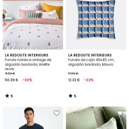
5
5
LA REDOUTE INTERIEURS
LA REDOUTE INTERIEURS
/
/
Funda nórdica vintage de
Funda de cojín 45x45 cm,
5
5
algodón bordada, Ariette
algodón bordado, Mauro
desde
71.99 €
17.99 €
50.39 €
-30%
12.23 €
-32%
5
5
/
/
5
5