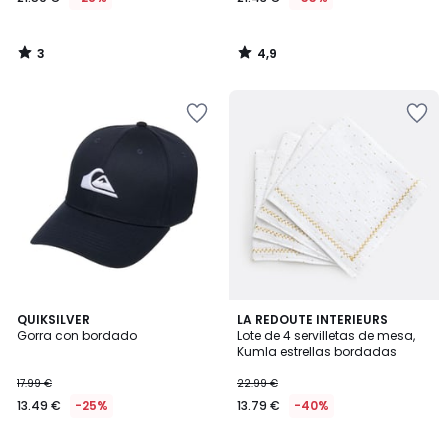
3
4,9
/
/
5
5
4,8
4,8
QUIKSILVER
LA REDOUTE INTERIEURS
/ 5
/ 5
Gorra con bordado
Lote de 4 servilletas de mesa,
Kumla estrellas bordadas
17.99 €
22.99 €
13.49 €
-25%
13.79 €
-40%