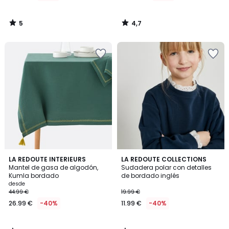
5
4,7
/
/
5
5
4,4
4,9
LA REDOUTE INTERIEURS
LA REDOUTE COLLECTIONS
/ 5
/ 5
Mantel de gasa de algodón,
Sudadera polar con detalles
Kumla bordado
de bordado inglés
desde
44.99 €
19.99 €
26.99 €
-40%
11.99 €
-40%