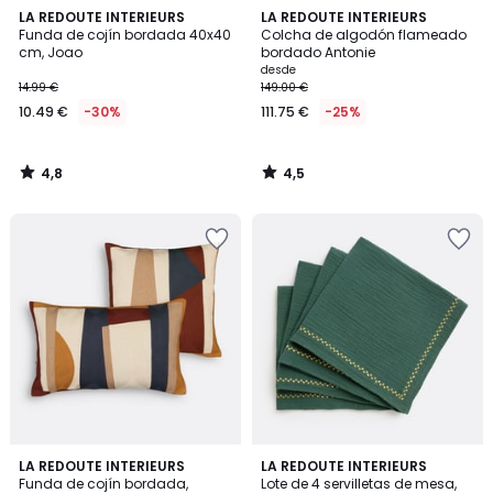
4,8
4,5
LA REDOUTE INTERIEURS
LA REDOUTE INTERIEURS
/ 5
/ 5
Funda de cojín bordada 40x40
Colcha de algodón flameado
cm, Joao
bordado Antonie
desde
14.99 €
149.00 €
10.49 €
-30%
111.75 €
-25%
4,8
4,5
/
/
5
5
4,4
4,7
LA REDOUTE INTERIEURS
LA REDOUTE INTERIEURS
/ 5
/ 5
Funda de cojín bordada,
Lote de 4 servilletas de mesa,