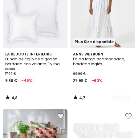
Plus Size disponible
4,8
4,7
LA REDOUTE INTERIEURS
2
ANNE WEYBURN
/ 5
/ 5
Funda de cojín de algodón
Falda larga acampanada,
Colores
bordada con volante, Oyena
bordado inglés
desde
17.99 €
69.99 €
9.89 €
-45%
27.99 €
-60%
4,8
4,7
/
/
5
5