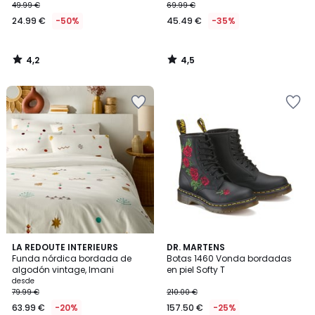
49.99 €
69.99 €
24.99 €
-50%
45.49 €
-35%
4,2
4,5
/
/
5
5
5
4,7
LA REDOUTE INTERIEURS
DR. MARTENS
/
/ 5
Funda nórdica bordada de
Botas 1460 Vonda bordadas
5
algodón vintage, Imani
en piel Softy T
desde
79.99 €
210.00 €
63.99 €
-20%
157.50 €
-25%