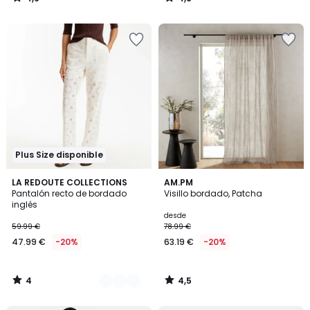
/
/
5
5
Plus Size disponible
4
4,5
2
LA REDOUTE COLLECTIONS
AM.PM
/
/ 5
Pantalón recto de bordado
Visillo bordado, Patcha
Colores
5
inglés
desde
59.99 €
78.99 €
47.99 €
-20%
63.19 €
-20%
4
4,5
/
/
5
5