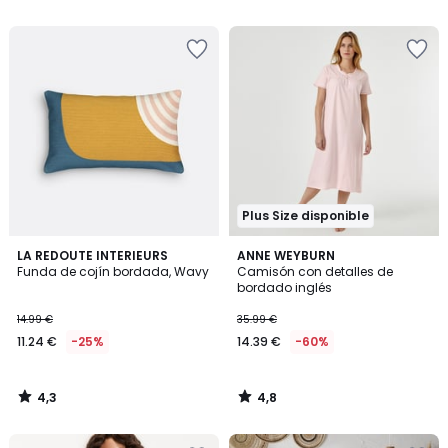
5
5
en
lugar
de
15.99
€
23%
descuento
aplicado.
Plus Size disponible
4,3
4,8
LA REDOUTE INTERIEURS
ANNE WEYBURN
/ 5
/ 5
Funda de cojín bordada, Wavy
Camisón con detalles de
bordado inglés
14.99 €
35.99 €
11.24 €
-25%
14.39 €
-60%
4,3
4,8
/
/
5
5