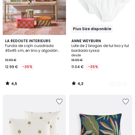
Plus Size disponible
4,5
4,3
LA REDOUTE INTERIEURS
5
ANNE WEYBURN
/ 5
/ 5
Funda de cojín cuadrada
Lote de 2 bragas de tul liso y tul
Colores
45x45 cm, en lino y algodón
bordado Lyssa
bordado, TOUMA
desde
19.99 €
16.99 €
12.99 €
-35%
11.04 €
-35%
4,5
4,3
/
/
5
5