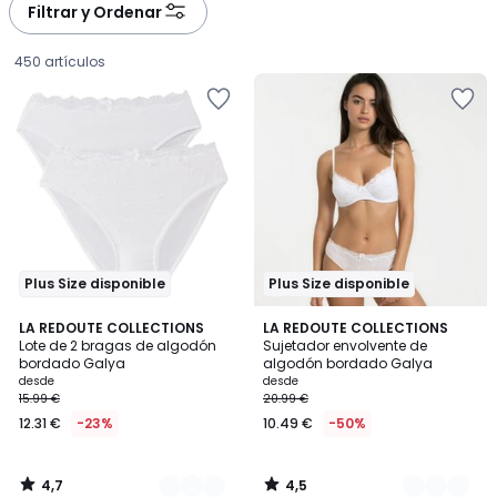
à
à
Filtrar y Ordenar
gauche
droite
450 artículos
Plus Size disponible
Plus Size disponible
4,7
4,5
4
LA REDOUTE COLLECTIONS
4
LA REDOUTE COLLECTIONS
/ 5
/ 5
Lote de 2 bragas de algodón
Sujetador envolvente de
Colores
Colores
bordado Galya
algodón bordado Galya
Precio
desde
desde
15.99 €
20.99 €
a
12.31 €
-23%
10.49 €
-50%
partir
de
12.31
4,7
4,5
€
/
/