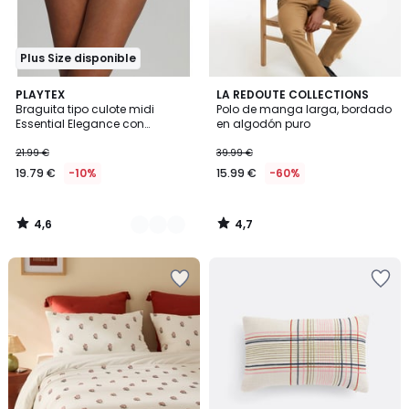
Plus Size disponible
4,6
4,7
3
PLAYTEX
LA REDOUTE COLLECTIONS
/ 5
/ 5
Braguita tipo culote midi
Polo de manga larga, bordado
Colores
Essential Elegance con
en algodón puro
elegante bordado
21.99 €
39.99 €
19.79 €
-10%
15.99 €
-60%
4,6
4,7
/
/
5
5