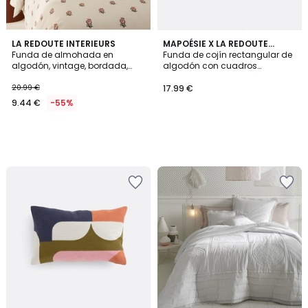
LA REDOUTE INTERIEURS
MAPOÉSIE X LA REDOUTE
Funda de almohada en
INTÉRIEURS
Funda de cojín rectangular de
algodón, vintage, bordada,
algodón con cuadros
Anda
bordados
20.99 €
17.99 €
9.44 €
-55%