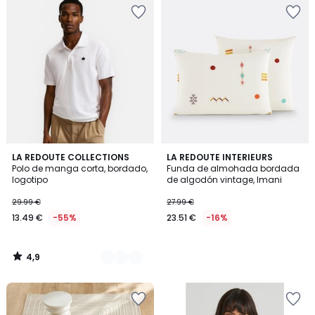
4,9
3
LA REDOUTE COLLECTIONS
LA REDOUTE INTERIEURS
/ 5
Polo de manga corta, bordado,
Funda de almohada bordada
Colores
logotipo
de algodón vintage, Imani
29.99 €
27.99 €
13.49 €
-55%
23.51 €
-16%
4,9
/
5