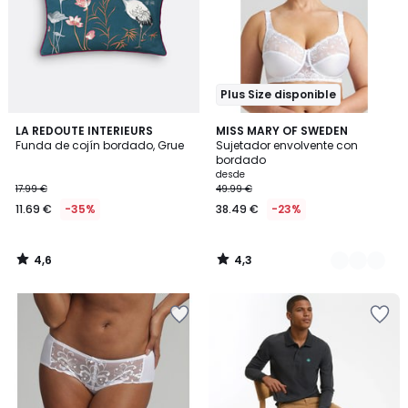
Plus Size disponible
4,6
4,3
LA REDOUTE INTERIEURS
2
MISS MARY OF SWEDEN
/ 5
/ 5
Funda de cojín bordado, Grue
Sujetador envolvente con
Colores
bordado
desde
17.99 €
49.99 €
11.69 €
-35%
38.49 €
-23%
4,6
4,3
/
/
5
5