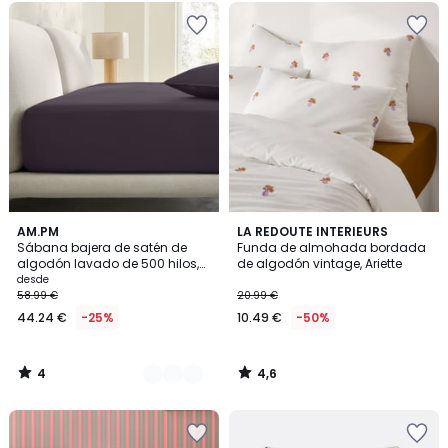
4
4,6
9
AM.PM
LA REDOUTE INTERIEURS
/
/ 5
Sábana bajera de satén de
Funda de almohada bordada
Colores
5
algodón lavado de 500 hilos,
de algodón vintage, Ariette
con un borde de 30 cm, SARIA
desde
58.99 €
20.99 €
44.24 €
-25%
10.49 €
-50%
4
4,6
/
/
5
5