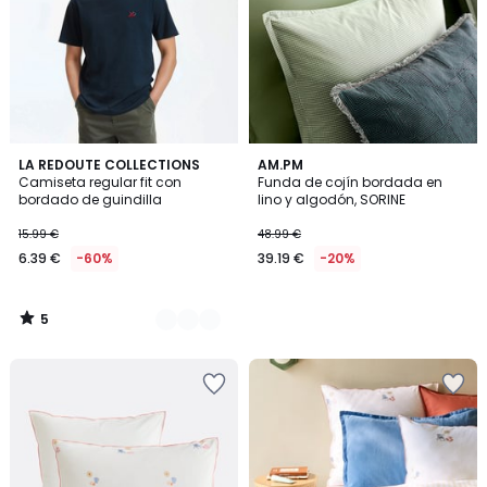
5
2
LA REDOUTE COLLECTIONS
AM.PM
/
Camiseta regular fit con
Funda de cojín bordada en
Colores
5
bordado de guindilla
lino y algodón, SORINE
15.99 €
48.99 €
6.39 €
-60%
39.19 €
-20%
5
/
5