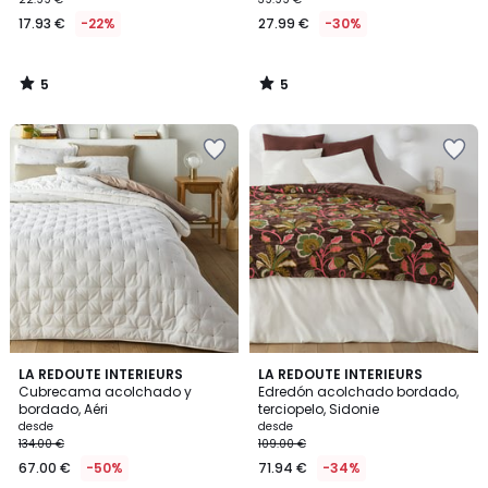
17.93 €
-22%
27.99 €
-30%
5
5
/
/
5
5
4
5
4
LA REDOUTE INTERIEURS
LA REDOUTE INTERIEURS
/
/
Cubrecama acolchado y
Edredón acolchado bordado,
Colores
5
5
bordado, Aéri
terciopelo, Sidonie
desde
desde
134.00 €
109.00 €
67.00 €
-50%
71.94 €
-34%