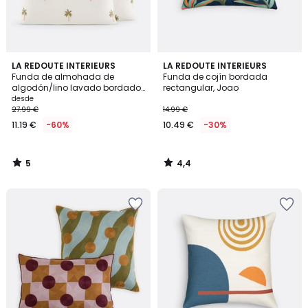
5
4,4
LA REDOUTE INTERIEURS
LA REDOUTE INTERIEURS
/
/ 5
Funda de almohada de
Funda de cojín bordada
5
algodón/lino lavado bordado,
rectangular, Joao
Ravenel
desde
27.99 €
14.99 €
11.19 €
-60%
10.49 €
-30%
5
4,4
/
/
5
5