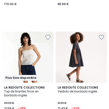
170.00 €
88.99 €
Plus Size disponible
3
4,9
LA REDOUTE COLLECTIONS
LA REDOUTE COLLECTIONS
/
/ 5
Top de tirantes finos en
Vestido de bordado inglés
5
bordado inglés
29.99 €
31.99 €
21.59 €
-28%
21.43 €
-33%