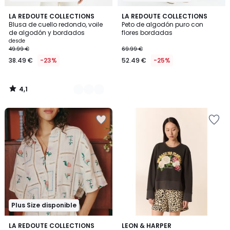
4,1
2
LA REDOUTE COLLECTIONS
LA REDOUTE COLLECTIONS
/ 5
Blusa de cuello redondo, voile
Peto de algodón puro con
Colores
de algodón y bordados
flores bordadas
desde
49.99 €
69.99 €
38.49 €
-23%
52.49 €
-25%
4,1
/
5
Plus Size disponible
4
LA REDOUTE COLLECTIONS
LEON & HARPER