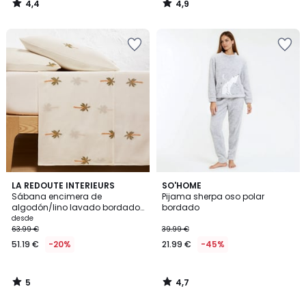
4,4
4,9
/
/
5
5
5
4,7
LA REDOUTE INTERIEURS
SO'HOME
/
/ 5
Sábana encimera de
Pijama sherpa oso polar
5
algodón/lino lavado bordado,
bordado
Ravenel
desde
63.99 €
39.99 €
51.19 €
-20%
21.99 €
-45%
5
4,7
/
/
5
5