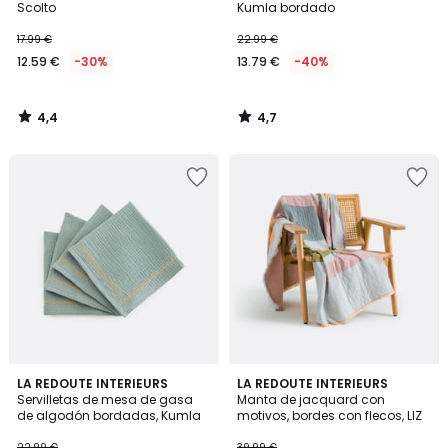
Scolto
Kumla bordado
17.99 €
22.99 €
12.59 €
-30%
13.79 €
-40%
4,4
4,7
/
/
5
5
5
5
LA REDOUTE INTERIEURS
LA REDOUTE INTERIEURS
/
/
Servilletas de mesa de gasa
Manta de jacquard con
5
5
de algodón bordadas, Kumla
motivos, bordes con flecos, LIZ
22.99 €
39.99 €