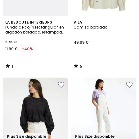
1
5
LA REDOUTE INTERIEURS
VILA
/
/
Funda de cojín rectangular, en
Camisa bordada
5
5
algodón bordado, estampado
geométrico, DYONIS
19.99 €
49.99 €
11.99 €
-40%
1
5
/
/
5
5
Plus Size disponible
Plus Size disponible