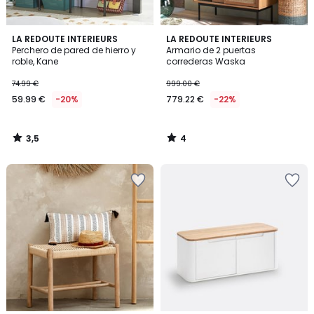
3,5
4
LA REDOUTE INTERIEURS
LA REDOUTE INTERIEURS
/ 5
/
Perchero de pared de hierro y
Armario de 2 puertas
5
roble, Kane
correderas Waska
74.99 €
999.00 €
59.99 €
-20%
779.22 €
-22%
3,5
4
/
/
5
5