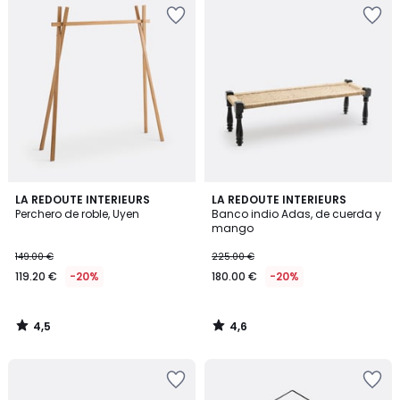
4,5
4,6
LA REDOUTE INTERIEURS
LA REDOUTE INTERIEURS
/ 5
/ 5
Perchero de roble, Uyen
Banco indio Adas, de cuerda y
mango
149.00 €
225.00 €
119.20 €
-20%
180.00 €
-20%
4,5
4,6
/
/
5
5