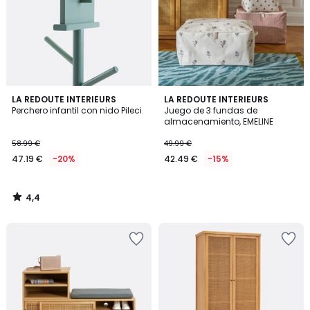
4,4
LA REDOUTE INTERIEURS
LA REDOUTE INTERIEURS
/ 5
Perchero infantil con nido Pileci
Juego de 3 fundas de
almacenamiento, EMELINE
58.99 €
49.99 €
47.19 €
-20%
42.49 €
-15%
4,4
/
5