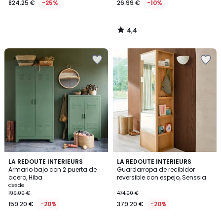
824.25 €
-25%
26.99 €
-10%
en
lugar
de
4,4
1099.00
/
5
€
25%
descuento
aplicado.
4
5
6
LA REDOUTE INTERIEURS
LA REDOUTE INTERIEURS
/
/
Armario bajo con 2 puerta de
Guardarropa de recibidor
Colores
5
5
acero, Hiba
reversible con espejo, Senssia
desde
199.00 €
474.00 €
159.20 €
-20%
379.20 €
-20%