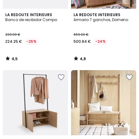
4,5
4,8
LA REDOUTE INTERIEURS
LA REDOUTE INTERIEURS
/ 5
/ 5
Banco de recibidor Compo
Armario 7 ganchos, Domeno
299.00 €
659.00 €
224.25 €
-25%
500.84 €
-24%
4,5
4,8
/
/
5
5