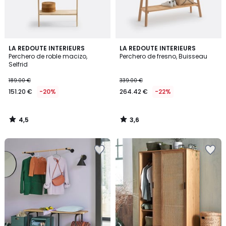
4,5
3,6
LA REDOUTE INTERIEURS
LA REDOUTE INTERIEURS
/ 5
/ 5
Perchero de roble macizo,
Perchero de fresno, Buisseau
Selfrid
189.00 €
339.00 €
151.20 €
-20%
264.42 €
-22%
4,5
3,6
/
/
5
5