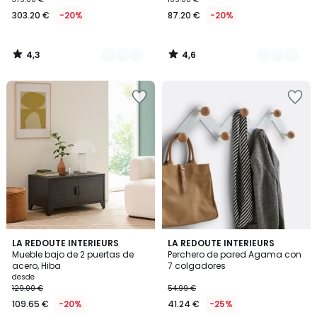
303.20 €
-20%
87.20 €
-20%
4,3
4,6
/
/
5
5
3,3
4,8
4
LA REDOUTE INTERIEURS
LA REDOUTE INTERIEURS
/ 5
/ 5
Mueble bajo de 2 puertas de
Perchero de pared Agama con
Colores
acero, Hiba
7 colgadores
desde
129.00 €
54.99 €
109.65 €
-20%
41.24 €
-25%