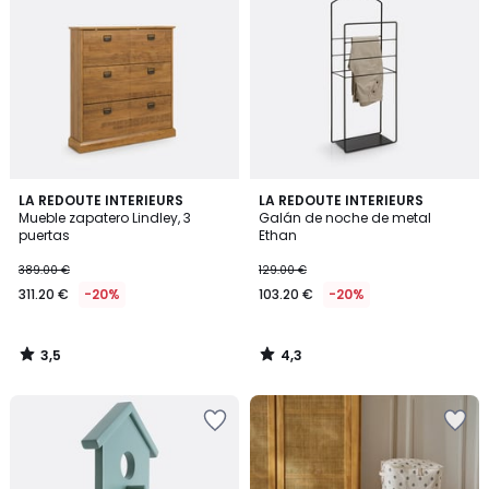
3,5
4,3
LA REDOUTE INTERIEURS
LA REDOUTE INTERIEURS
/ 5
/ 5
Mueble zapatero Lindley, 3
Galán de noche de metal
puertas
Ethan
389.00 €
129.00 €
311.20 €
-20%
103.20 €
-20%
3,5
4,3
/
/
5
5