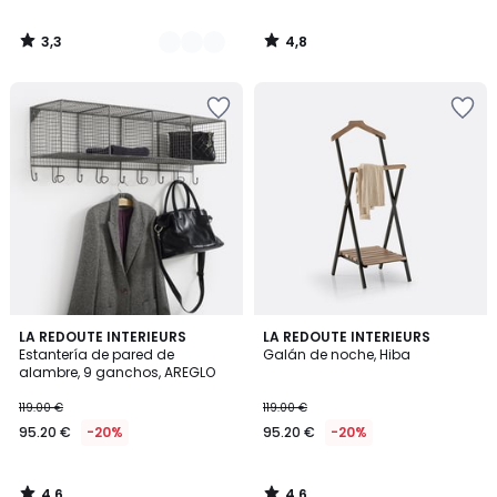
3,3
4,8
/
/
5
5
4,6
4,6
LA REDOUTE INTERIEURS
LA REDOUTE INTERIEURS
/ 5
/ 5
Estantería de pared de
Galán de noche, Hiba
alambre, 9 ganchos, AREGLO
119.00 €
119.00 €
95.20 €
-20%
95.20 €
-20%
4,6
4,6