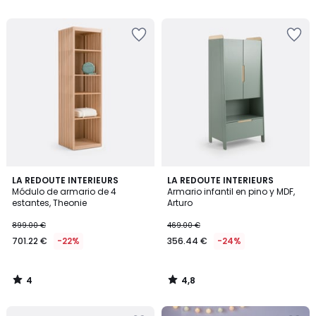
5
4
4,8
LA REDOUTE INTERIEURS
LA REDOUTE INTERIEURS
/
/ 5
Módulo de armario de 4
Armario infantil en pino y MDF,
5
estantes, Theonie
Arturo
899.00 €
469.00 €
701.22 €
-22%
356.44 €
-24%
4
4,8
/
/
5
5