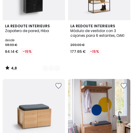
4,8
3
LA REDOUTE INTERIEURS
LA REDOUTE INTERIEURS
/ 5
Zapatero de pared, Hiba
Módulo de vestidor con 3
Colores
cajones para 6 estantes, OAKI
desde
98.99 €
209.00 €
84.14 €
-15%
177.65 €
-15%
4,8
/
5