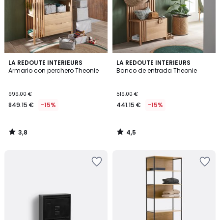
3,8
4,5
LA REDOUTE INTERIEURS
LA REDOUTE INTERIEURS
/ 5
/ 5
Armario con perchero Theonie
Banco de entrada Theonie
999.00 €
519.00 €
849.15 €
-15%
441.15 €
-15%
3,8
4,5
/
/
5
5