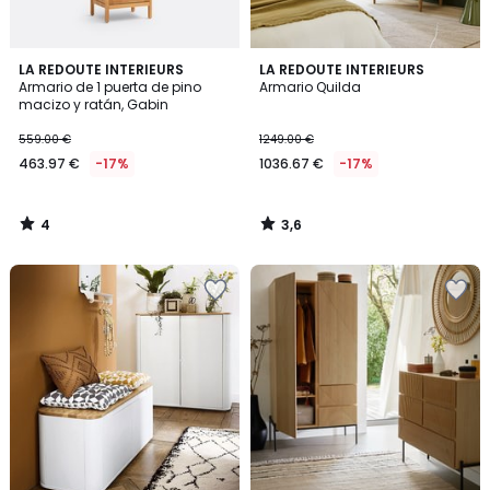
4
3,6
LA REDOUTE INTERIEURS
LA REDOUTE INTERIEURS
/
/ 5
Armario de 1 puerta de pino
Armario Quilda
5
macizo y ratán, Gabin
559.00 €
1249.00 €
463.97 €
-17%
1036.67 €
-17%
4
3,6
/
/
5
5