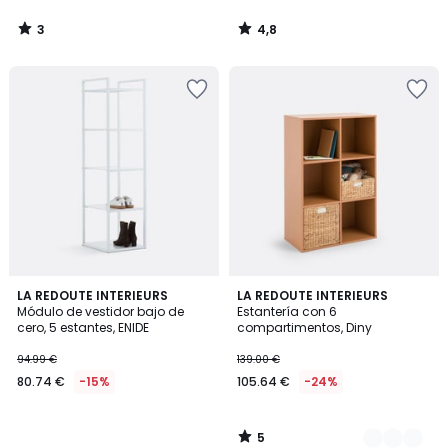
3
4,8
/
/
5
5
5
LA REDOUTE INTERIEURS
2
LA REDOUTE INTERIEURS
/
Módulo de vestidor bajo de
Estantería con 6
Colores
5
cero, 5 estantes, ENIDE
compartimentos, Diny
94.99 €
139.00 €
80.74 €
-15%
105.64 €
-24%
5
/