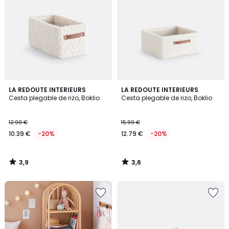
3,9
3,6
LA REDOUTE INTERIEURS
LA REDOUTE INTERIEURS
/ 5
/ 5
Cesta plegable de rizo, Boklio
Cesta plegable de rizo, Boklio
12.99 €
15.99 €
10.39 €
-20%
12.79 €
-20%
3,9
3,6
/
/
5
5