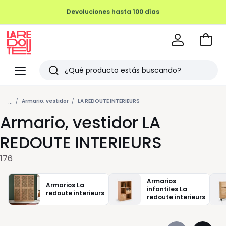
REMATE FINAL HASTA -70%
Ir
a
La
la
Redoute
Menu
Buscar
cesta
Últimos
...
artículos
Armario, vestidor
LA REDOUTE INTERIEURS
Armario, vestidor LA
vistos
REDOUTE INTERIEURS
176
Armarios
Armarios La
infantiles La
redoute interieurs
redoute interieurs