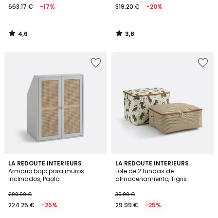
663.17 €
-17%
319.20 €
-20%
4,6
3,8
/
/
5
5
3
4,8
LA REDOUTE INTERIEURS
LA REDOUTE INTERIEURS
/
/ 5
Armario bajo para muros
Lote de 2 fundas de
5
inclinados, Paola
almacenamiento, Tigris
299.00 €
39.99 €
224.25 €
-25%
29.99 €
-25%