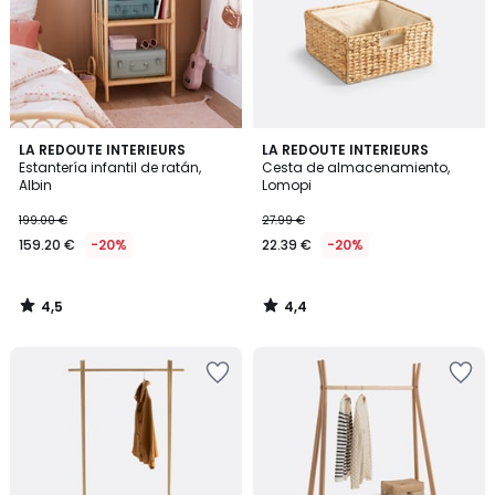
4,5
4,4
LA REDOUTE INTERIEURS
LA REDOUTE INTERIEURS
/ 5
/ 5
Estantería infantil de ratán,
Cesta de almacenamiento,
Albin
Lomopi
199.00 €
27.99 €
159.20 €
-20%
22.39 €
-20%
4,5
4,4
/
/
5
5