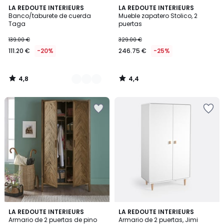
4,8
4,4
2
LA REDOUTE INTERIEURS
LA REDOUTE INTERIEURS
/ 5
/ 5
Banco/taburete de cuerda
Mueble zapatero Stolico, 2
Colores
Taga
puertas
139.00 €
329.00 €
111.20 €
-20%
246.75 €
-25%
4,8
4,4
/
/
5
5
4
3,5
LA REDOUTE INTERIEURS
LA REDOUTE INTERIEURS
/
/ 5
Armario de 2 puertas de pino
Armario de 2 puertas, Jimi