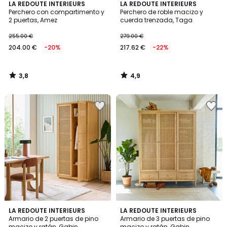
3,8
4,9
LA REDOUTE INTERIEURS
LA REDOUTE INTERIEURS
/ 5
/ 5
Perchero con compartimento y
Perchero de roble macizo y
2 puertas, Amez
cuerda trenzada, Taga
255.00 €
279.00 €
204.00 €
-20%
217.62 €
-22%
3,8
4,9
/
/
5
5
4,6
3,4
LA REDOUTE INTERIEURS
LA REDOUTE INTERIEURS
/ 5
/ 5
Armario de 2 puertas de pino
Armario de 3 puertas de pino
macizo y ratán, Gabin
macizo y ratán, Gabin