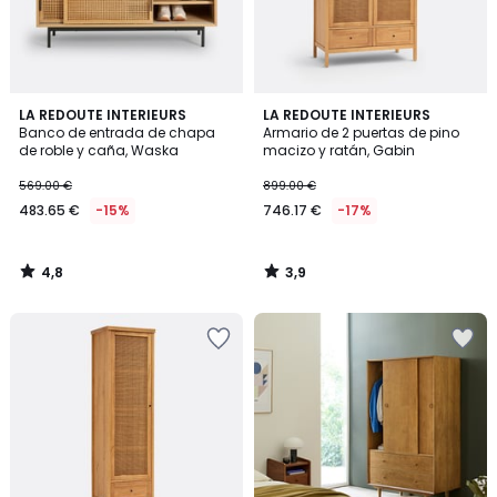
4,8
3,9
LA REDOUTE INTERIEURS
LA REDOUTE INTERIEURS
/ 5
/ 5
Banco de entrada de chapa
Armario de 2 puertas de pino
de roble y caña, Waska
macizo y ratán, Gabin
569.00 €
899.00 €
483.65 €
-15%
746.17 €
-17%
4,8
3,9
/
/
5
5