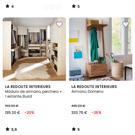
4
5
/
/
5
5
3,9
5
LA REDOUTE INTERIEURS
LA REDOUTE INTERIEURS
/ 5
/
Módulo de armario, perchero +
Armario, Domeno
5
1 estante, Build
169.00 €
445.00 €
135.20 €
-20%
333.75 €
-25%
3,9
5
/
/