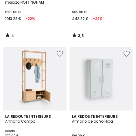
5
macizo NOTTINGHAM
1299.00 €
569.00 €
1013.22 €
-22%
443.82 €
-22%
4
3,5
/
/
5
5
4,3
4,6
2
LA REDOUTE INTERIEURS
3
LA REDOUTE INTERIEURS
/ 5
/ 5
Armario Compo
Armario de baño Hiba
Colores
Colores
desde
379.00 €
109.00 €