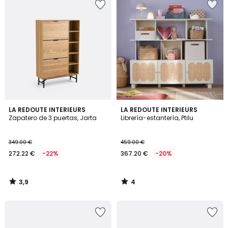
3,9
4
LA REDOUTE INTERIEURS
LA REDOUTE INTERIEURS
/ 5
/
Zapatero de 3 puertas, Jarta
Librería-estantería, Ptilu
5
349.00 €
459.00 €
272.22 €
-22%
367.20 €
-20%
3,9
4
/
/
5
5