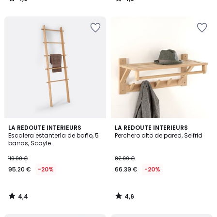
/
/
5
5
4,4
4,6
LA REDOUTE INTERIEURS
LA REDOUTE INTERIEURS
/ 5
/ 5
Escalera estantería de baño, 5
Perchero alto de pared, Selfrid
barras, Scayle
119.00 €
82.99 €
95.20 €
-20%
66.39 €
-20%
4,4
4,6
/
/
5
5