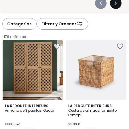
Précédent
Suivan
-
-
défiler
défiler
à
à
Categorías
Filtrar y Ordenar
gauche
droite
176 artículos
4,4
LA REDOUTE INTERIEURS
LA REDOUTE INTERIEURS
/ 5
Armario de 3 puertas, Quadri
Cesta de almacenamiento,
Lomopi
824.25
1099.00 €
29.99 €
€