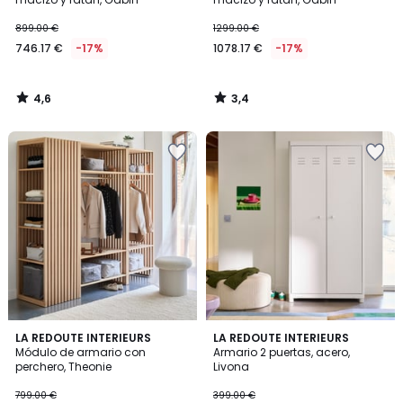
899.00 €
1299.00 €
746.17 €
-17%
1078.17 €
-17%
4,6
3,4
/
/
5
5
4,6
3,8
LA REDOUTE INTERIEURS
LA REDOUTE INTERIEURS
/ 5
/ 5
Módulo de armario con
Armario 2 puertas, acero,
perchero, Theonie
Livona
799.00 €
399.00 €