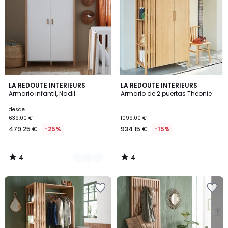
4
4
2
LA REDOUTE INTERIEURS
LA REDOUTE INTERIEURS
/
/
Armario infantil, Nadil
Armario de 2 puertas Theonie
Colores
5
5
desde
639.00 €
1099.00 €
479.25 €
-25%
934.15 €
-15%
4
4
/
/
5
5