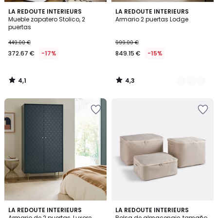
4,1
4,3
LA REDOUTE INTERIEURS
2
LA REDOUTE INTERIEURS
/ 5
/ 5
Mueble zapatero Stolico, 2
Armario 2 puertas Lodge
Colores
puertas
449.00 €
999.00 €
372.67 €
-17%
849.15 €
-15%
4,1
4,3
/
/
5
5
4,2
LA REDOUTE INTERIEURS
LA REDOUTE INTERIEURS
/ 5
Armario de 2 puertas, Luxore
Bolsa de almacenaje, tamaño