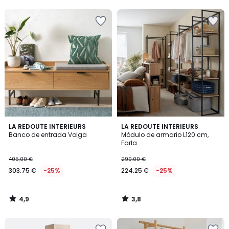
5
5
4,9
3,8
LA REDOUTE INTERIEURS
LA REDOUTE INTERIEURS
/ 5
/ 5
Banco de entrada Volga
Módulo de armario L120 cm,
Farla
405.00 €
299.00 €
303.75 €
-25%
224.25 €
-25%
4,9
3,8
/
/
5
5