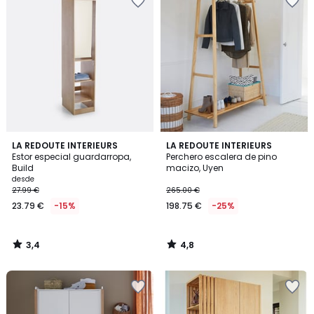
3,4
4,8
LA REDOUTE INTERIEURS
LA REDOUTE INTERIEURS
/ 5
/ 5
Estor especial guardarropa,
Perchero escalera de pino
Build
macizo, Uyen
desde
27.99 €
265.00 €
23.79 €
-15%
198.75 €
-25%
3,4
4,8
/
/
5
5