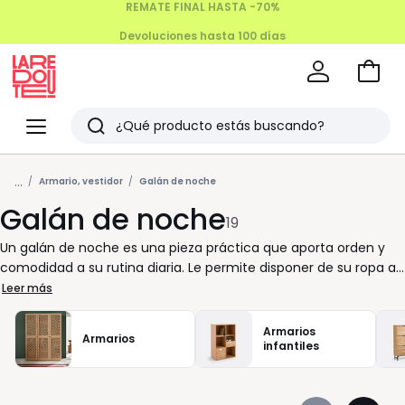
Devoluciones hasta 100 días
Ir
a
La
la
Redoute
Menu
Buscar
cesta
Últimos
...
artículos
Armario, vestidor
Galán de noche
Galán de noche
vistos
19
Un galán de noche es una pieza práctica que aporta orden y
comodidad a su rutina diaria. Le permite disponer de su ropa al
final del día y tenerla lista para el siguiente sin esfuerzo. En La
Leer más
Redoute sabemos que cada detalle cuenta para que usted
disfrute de un dormitorio funcional, donde todo tenga su lugar.
Armarios
Armarios
Este mueble discreto y elegante se adapta fácilmente a
infantiles
distintos estilos, del más clásico al contemporáneo. Puede
colocarlo junto al armario o cerca de la cama, aprovechando