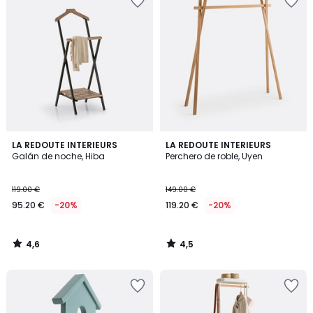
4,6
4,5
LA REDOUTE INTERIEURS
LA REDOUTE INTERIEURS
/ 5
/ 5
Galán de noche, Hiba
Perchero de roble, Uyen
119.00 €
149.00 €
95.20 €
-20%
119.20 €
-20%
4,6
4,5
/
/
5
5