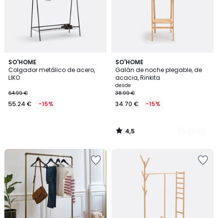
4,5
SO'HOME
2
SO'HOME
/ 5
Colgador metálico de acero,
Galán de noche plegable, de
Colores
LIKO
acacia, Rinkita
desde
64.99 €
38.99 €
55.24 €
-15%
34.70 €
-15%
4,5
/
5