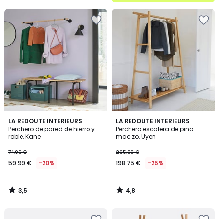
5
3,5
4,8
LA REDOUTE INTERIEURS
LA REDOUTE INTERIEURS
/ 5
/ 5
Perchero de pared de hierro y
Perchero escalera de pino
roble, Kane
macizo, Uyen
74.99 €
265.00 €
59.99 €
-20%
198.75 €
-25%
3,5
4,8
/
/
5
5