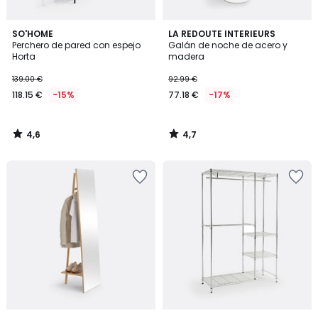
4,6
4,7
SO'HOME
LA REDOUTE INTERIEURS
/ 5
/ 5
Perchero de pared con espejo
Galán de noche de acero y
Horta
madera
139.00 €
92.99 €
118.15 €
-15%
77.18 €
-17%
4,6
4,7
/
/
5
5