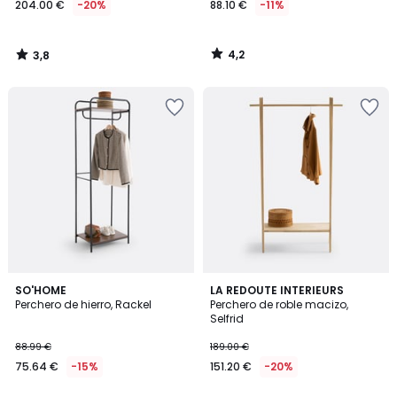
204.00 €
-20%
88.10 €
-11%
en
lugar
de
4,2
3,8
255.00
/
/
5
5
€
20%
descuento
aplicado.
4
4,5
SO'HOME
LA REDOUTE INTERIEURS
/
/ 5
Perchero de hierro, Rackel
Perchero de roble macizo,
5
Selfrid
88.99 €
189.00 €
75.64 €
-15%
151.20 €
-20%