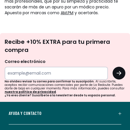
más profesionales, que por su simpleza y practicidad te
sacarán de más de un apuro por un módico precio.
Apuesta por marcas como
AM.PM
y acertarás.
No
Recibe +10% EXTRA para tu primera
te
compra
olvides
revisar
Correo electrónico
tu
OK
correo
para
No olvides revisar tu correo para confirmar tu suscripción.
Al suscribirte,
aceptas recibir comunicaciones comerciales por parte de La Redoute. Puedes
confirmar
darte de baja en cualquier momento. Para más información, puedes consultar
nuestra política de privacidad
.
tu
¿Ya eres cliente? Suscríbete a la newsletter desde tu espacio personal.
suscripción.
Al
AYUDA Y CONTACTO
suscribirte,
aceptas