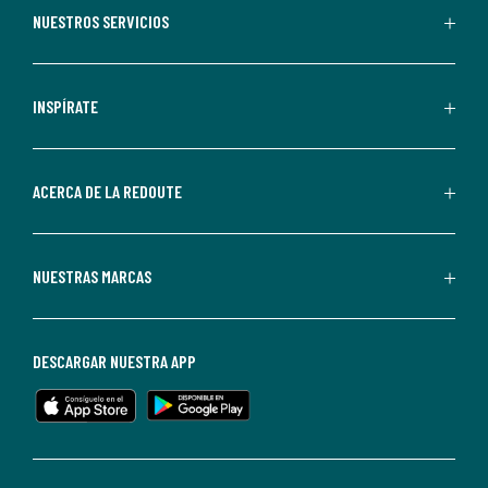
recibir
NUESTROS SERVICIOS
comunicaciones
comerciales
personalizadas
INSPÍRATE
por
parte
de
ACERCA DE LA REDOUTE
La
Redoute.
Puedes
NUESTRAS MARCAS
darte
de
baja
DESCARGAR NUESTRA APP
en
cualquier
momento.
Para