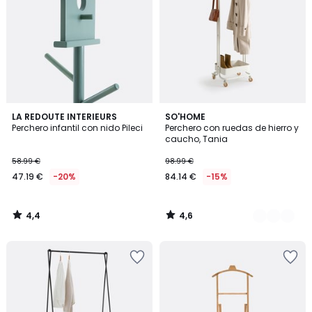
4,4
4,6
LA REDOUTE INTERIEURS
3
SO'HOME
/ 5
/ 5
Perchero infantil con nido Pileci
Perchero con ruedas de hierro y
Colores
caucho, Tania
58.99 €
98.99 €
47.19 €
-20%
84.14 €
-15%
4,4
4,6
/
/
5
5