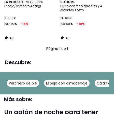
4,3
4,5
LA REDOUTE INTERIEURS
SO'HOME
/ 5
/ 5
Espejo/perchero Adargi
Burro con 2 colgadores y 4
estantes, Fozzo
279.00 €
215.00 €
237.15 €
-15%
193.50 €
-10%
4,3
4,5
/
/
5
5
Página 1 de 1
Descubre:
Perchero de pie
Espejo con almacenaje
Galán de
Más sobre:
Un galán de noche para tener