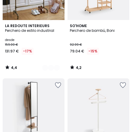
4,4
4,2
2
LA REDOUTE INTERIEURS
SO'HOME
/ 5
/ 5
Perchero de estilo industrial
Perchero de bambú, Boni
Colores
desde
159.00 €
92.99 €
131.97 €
-17%
79.04 €
-15%
4,4
4,2
/
/
5
5