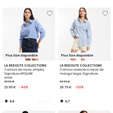
39.99
/
/
5
5
€
40%
descuento
aplicado.
Plus Size disponible
Plus Size disponible
4,5
4,7
2
LA REDOUTE COLLECTIONS
LA REDOUTE COLLECTIONS
/ 5
/ 5
Camisa de rayas amplia,
Camisa oversize a rayas de
Colores
Signature APOLLINE
manga larga, Signature
APOLLINE
desde
39.99 €
39.99 €
23.99 €
-40%
26.79 €
-33%
4,5
4,7
/
/
5
5