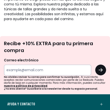
como tú misma. Explora nuestra página dedicada a las
túnicas de tallas grandes y da rienda suelta a tu
creatividad. Las posibilidades son infinitas, y estamos aquí
para ayudarte en cada paso del camino.
No
Recibe +10% EXTRA para tu primera
te
compra
olvides
revisar
Correo electrónico
tu
OK
correo
para
No olvides revisar tu correo para confirmar tu suscripción.
Al suscribirte,
aceptas recibir comunicaciones comerciales por parte de La Redoute. Puedes
confirmar
darte de baja en cualquier momento. Para más información, puedes consultar
nuestra política de privacidad
.
tu
¿Ya eres cliente? Suscríbete a la newsletter desde tu espacio personal.
suscripción.
Al
AYUDA Y CONTACTO
suscribirte,