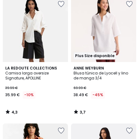
Plus Size disponible
4,3
3,7
LA REDOUTE COLLECTIONS
ANNE WEYBURN
/ 5
/ 5
Camisa larga oversize
Blusa túnica de Lyocell y lino
Signature, APOLLINE
de manga 3/4
39.99 €
69.99 €
35.99 €
-10%
38.49 €
-45%
4,3
3,7
/
/
5
5