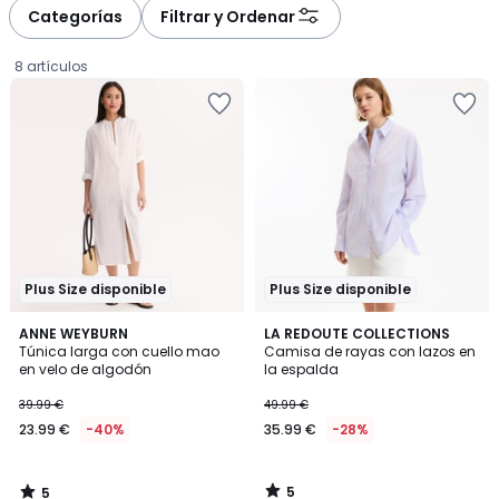
à
à
Categorías
Filtrar y Ordenar
gauche
droite
8 artículos
Plus Size disponible
Plus Size disponible
5
5
ANNE WEYBURN
LA REDOUTE COLLECTIONS
/
/
Túnica larga con cuello mao
Camisa de rayas con lazos en
5
5
en velo de algodón
la espalda
23.99
39.99 €
49.99 €
€
23.99 €
-40%
35.99 €
-28%
en
lugar
de
5
5