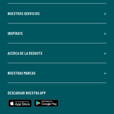
aceptas
recibir
NUESTROS SERVICIOS
comunicaciones
comerciales
personalizadas
INSPÍRATE
por
parte
de
ACERCA DE LA REDOUTE
La
Redoute.
Puedes
NUESTRAS MARCAS
darte
de
baja
DESCARGAR NUESTRA APP
en
cualquier
momento.