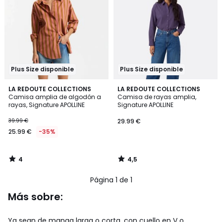
Plus Size disponible
Plus Size disponible
4
4,5
LA REDOUTE COLLECTIONS
LA REDOUTE COLLECTIONS
/
/ 5
Camisa amplia de algodón a
Camisa de rayas amplia,
5
rayas, Signature APOLLINE
Signature APOLLINE
39.99 €
29.99 €
25.99 €
-35%
4
4,5
/
/
5
5
Página 1 de 1
Más sobre:
Ya sean de manga larga o corta, con cuello en V o