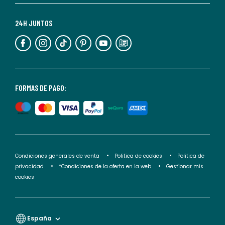
Para
más
24H JUNTOS
información,
puedes
consultar
nuestra
<2>política
FORMAS DE PAGO:
de
privacidad</2>.
Condiciones generales de venta
Politica de cookies
Politica de
privacidad
*Condiciones de la oferta en la web
Gestionar mis
cookies
España