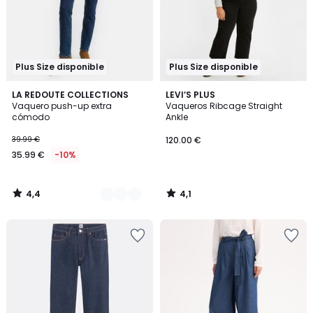
Plus Size disponible
Plus Size disponible
4,4
4,1
2
LA REDOUTE COLLECTIONS
LEVI’S PLUS
/ 5
/ 5
Vaquero push-up extra
Vaqueros Ribcage Straight
Colores
cómodo
Ankle
39.99 €
120.00 €
35.99 €
-10%
4,4
4,1
/
/
5
5