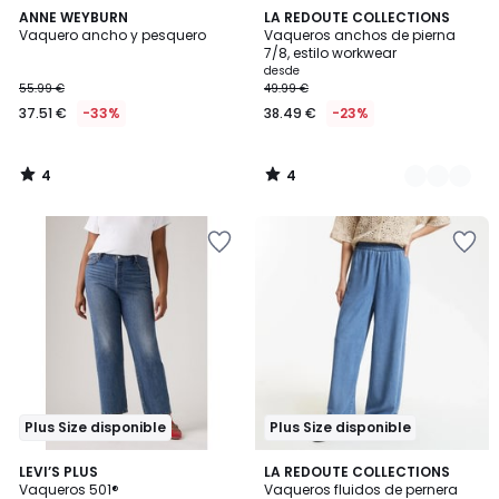
4
4
ANNE WEYBURN
2
LA REDOUTE COLLECTIONS
/
/
Vaquero ancho y pesquero
Vaqueros anchos de pierna
Colores
5
5
7/8, estilo workwear
desde
55.99 €
49.99 €
37.51 €
-33%
38.49 €
-23%
4
4
/
/
5
5
Plus Size disponible
Plus Size disponible
5
4,6
LEVI’S PLUS
LA REDOUTE COLLECTIONS
/
/ 5
Vaqueros 501®
Vaqueros fluidos de pernera