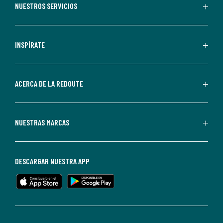
recibir
NUESTROS SERVICIOS
comunicaciones
comerciales
personalizadas
INSPÍRATE
por
parte
de
ACERCA DE LA REDOUTE
La
Redoute.
Puedes
NUESTRAS MARCAS
darte
de
baja
DESCARGAR NUESTRA APP
en
cualquier
momento.
Para