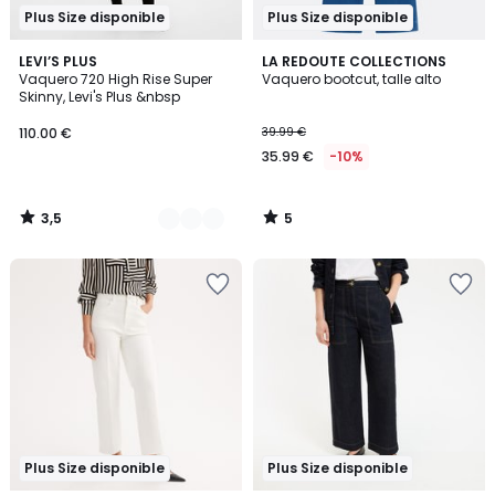
Plus Size disponible
Plus Size disponible
3,5
5
2
LEVI’S PLUS
LA REDOUTE COLLECTIONS
/ 5
/
Vaquero 720 High Rise Super
Vaquero bootcut, talle alto
Colores
5
Skinny, Levi's Plus &nbsp
110.00 €
39.99 €
35.99 €
-10%
3,5
5
/
/
5
5
Plus Size disponible
Plus Size disponible