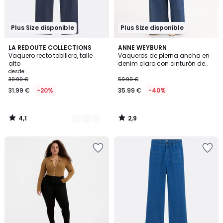
Plus Size disponible
Plus Size disponible
4,1
2,9
3
LA REDOUTE COLLECTIONS
ANNE WEYBURN
/ 5
/ 5
Vaquero recto tobillero, talle
Vaqueros de pierna ancha en
Colores
alto
denim claro con cinturón de
anudar
desde
39.99 €
59.99 €
31.99 €
-20%
35.99 €
-40%
4,1
2,9
/
/
5
5