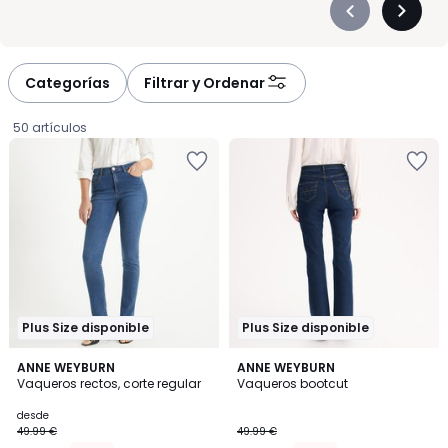
Précédent
Suivan
-
-
défiler
défiler
à
à
Categorías
Filtrar y Ordenar
gauche
droite
50 artículos
Plus Size disponible
Plus Size disponible
4,3
4,4
3
ANNE WEYBURN
3
ANNE WEYBURN
/ 5
/ 5
Vaqueros rectos, corte regular
Vaqueros bootcut
Colores
Colores
Precio
desde
49.99 €
49.99 €
a