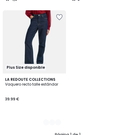
/
/
5
5
Plus Size disponible
2
LA REDOUTE COLLECTIONS
Vaquero recto talle estándar
Colores
39.99 €
Página 1 de 1