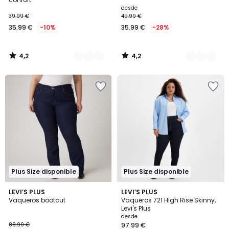
desde
39.99 €
49.99 €
35.99 €
-10%
35.99 €
-28%
4,2
4,2
/
/
5
5
Plus Size disponible
Plus Size disponible
4,7
4,2
LEVI’S PLUS
2
LEVI’S PLUS
/ 5
/ 5
Vaqueros bootcut
Vaqueros 721 High Rise Skinny,
Colores
Levi's Plus
desde
88.99 €
97.99 €