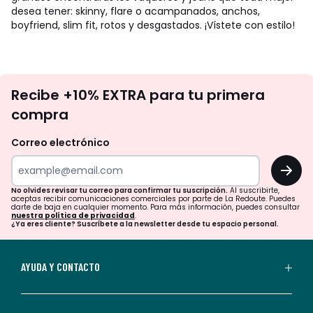
desea tener: skinny, flare o acampanados, anchos,
boyfriend, slim fit, rotos y desgastados. ¡Vístete con estilo!
No
Recibe +10% EXTRA para tu primera
te
compra
olvides
revisar
Correo electrónico
tu
OK
correo
para
No olvides revisar tu correo para confirmar tu suscripción.
Al suscribirte,
aceptas recibir comunicaciones comerciales por parte de La Redoute. Puedes
confirmar
darte de baja en cualquier momento. Para más información, puedes consultar
nuestra política de privacidad
.
tu
¿Ya eres cliente? Suscríbete a la newsletter desde tu espacio personal.
suscripción.
Al
AYUDA Y CONTACTO
suscribirte,
aceptas