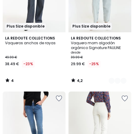
Plus Size disponible
Plus Size disponible
4
4,2
LA REDOUTE COLLECTIONS
6
LA REDOUTE COLLECTIONS
/
/ 5
Vaqueros anchos de rayas
Vaquero mom algodón
Colores
5
orgánico Signature PAULINE
desde
49.99 €
39.99 €
38.49 €
-23%
29.99 €
-25%
4
4,2
/
/
5
5