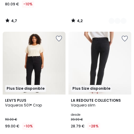
80.09 €
-10%
4,7
4,2
/
/
5
5
Plus Size disponible
Plus Size disponible
4,9
4,1
LEVI’S PLUS
4
LA REDOUTE COLLECTIONS
/ 5
/ 5
Vaqueros 501® Crop
Vaquero slim
Colores
desde
110.00 €
39.99 €
99.00 €
-10%
28.79 €
-28%