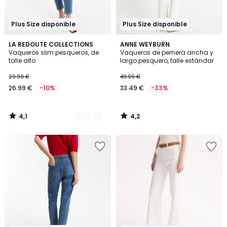
Plus Size disponible
Plus Size disponible
4,1
4,2
2
LA REDOUTE COLLECTIONS
ANNE WEYBURN
/ 5
/ 5
Vaqueros slim pesqueros, de
Vaqueros de pernera ancha y
Colores
talle alto
largo pesquero, talle estándar
29.99 €
49.99 €
26.99 €
-10%
33.49 €
-33%
4,1
4,2
/
/
5
5