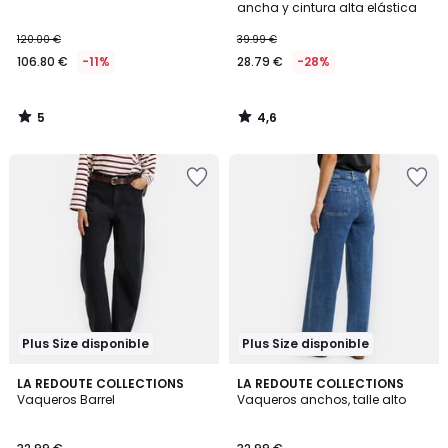
5
ancha y cintura alta elástica
120.00 €
39.99 €
106.80 €
-11%
28.79 €
-28%
5
4,6
/
/
5
5
Plus Size disponible
Plus Size disponible
4,8
4,2
LA REDOUTE COLLECTIONS
2
LA REDOUTE COLLECTIONS
/ 5
/ 5
Vaqueros Barrel
Vaqueros anchos, talle alto
Colores