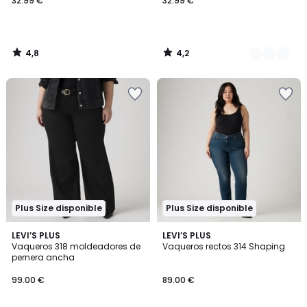
32.99 €
32.99 €
4,8
4,2
/
/
5
5
Plus Size disponible
Plus Size disponible
4,8
4,8
LEVI’S PLUS
2
LEVI’S PLUS
/ 5
/ 5
Vaqueros 318 moldeadores de
Vaqueros rectos 314 Shaping
Colores
pernera ancha
99.00 €
89.00 €