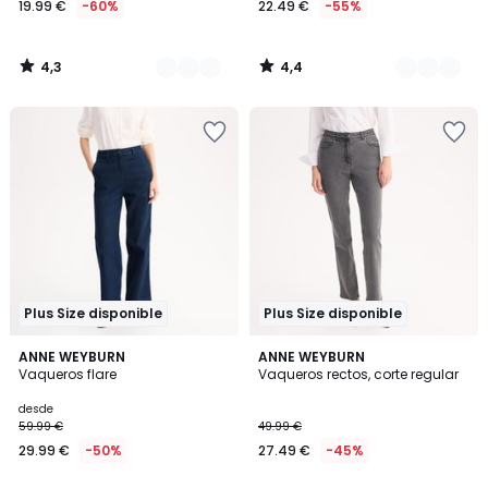
19.99 €
-60%
22.49 €
-55%
partir
de
19.99
4,3
4,4
€
/
/
5
5
en
lugar
de
49.99
€
60%
descuento
aplicado.
Plus Size disponible
Plus Size disponible
4,6
4,5
2
ANNE WEYBURN
ANNE WEYBURN
/ 5
/ 5
Vaqueros flare
Vaqueros rectos, corte regular
Colores
desde
59.99 €
49.99 €
29.99 €
-50%
27.49 €
-45%