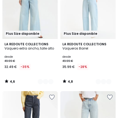
Plus Size disponible
Plus Size disponible
4,6
4,8
4
LA REDOUTE COLLECTIONS
4
LA REDOUTE COLLECTIONS
/ 5
/ 5
Vaquero extra ancho, talle alto
Vaqueros Barrel
Colores
Colores
desde
desde
49.99 €
49.99 €
32.49 €
-35%
35.99 €
-28%
4,6
4,8
/
/
5
5