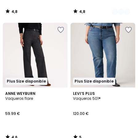
4,8
4,8
/
/
5
5
Plus Size disponible
Plus Size disponible
4,6
5
ANNE WEYBURN
LEVI’S PLUS
/ 5
/
Vaqueros flare
Vaqueros 501®
5
59.99 €
120.00 €
4,6
5