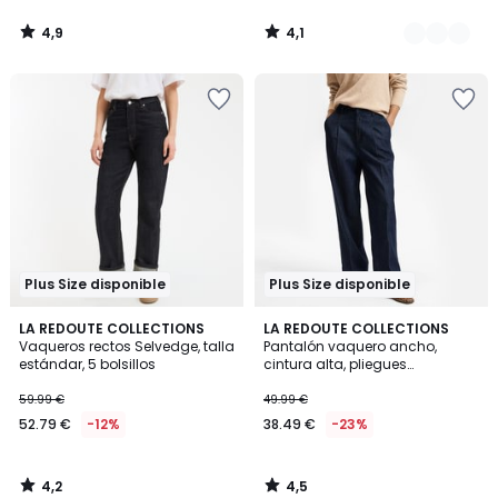
4,9
4,1
/
/
5
5
Plus Size disponible
Plus Size disponible
4,2
4,5
LA REDOUTE COLLECTIONS
LA REDOUTE COLLECTIONS
/ 5
/ 5
Vaqueros rectos Selvedge, talla
Pantalón vaquero ancho,
estándar, 5 bolsillos
cintura alta, pliegues
pronunciados
59.99 €
49.99 €
52.79 €
-12%
38.49 €
-23%
4,2
4,5
/
/