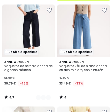
5
Plus Size disponible
Plus Size disponible
4,7
4
2
ANNE WEYBURN
ANNE WEYBURN
/ 5
/
Vaqueros de pernera ancha de
Vaqueros 7/8 de pierna ancha
Colores
5
algodón elástico
en denim claro, con cinturón
55.99 €
49.99 €
30.79 €
-45%
33.49 €
-33%
4,7
4
/
/
5
5