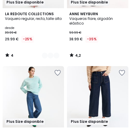
Plus Size disponible
Plus Size disponible
4
4,2
5
LA REDOUTE COLLECTIONS
ANNE WEYBURN
/
/ 5
Vaquero regular, recto, talle alto
Vaqueros flare, algodón
Colores
5
elástico
desde
39.99 €
59.99 €
29.99 €
-25%
38.99 €
-35%
4
4,2
/
/
5
5
Plus Size disponible
Plus Size disponible