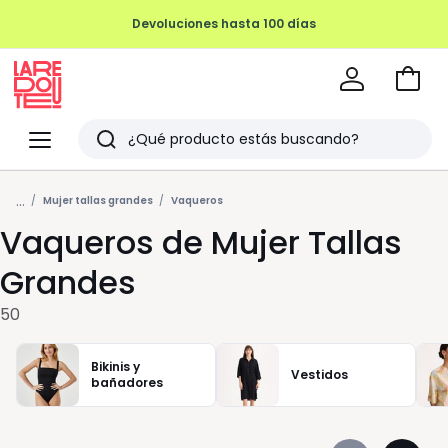
Ir
a
La
la
Redoute
Menu
Buscar
cesta
Últimos
...
artículos
Mujer tallas grandes
Vaqueros
Vaqueros de Mujer Tallas
vistos
Grandes
50
Bikinis y
Vestidos
bañadores