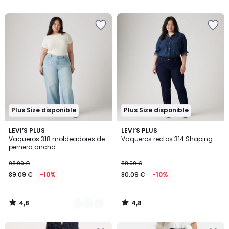
5
5
Plus Size disponible
Plus Size disponible
4,8
4,8
2
LEVI’S PLUS
LEVI’S PLUS
/ 5
/ 5
Vaqueros 318 moldeadores de
Vaqueros rectos 314 Shaping
Colores
pernera ancha
98.99 €
88.99 €
89.09 €
-10%
80.09 €
-10%
4,8
4,8
/
/
5
5