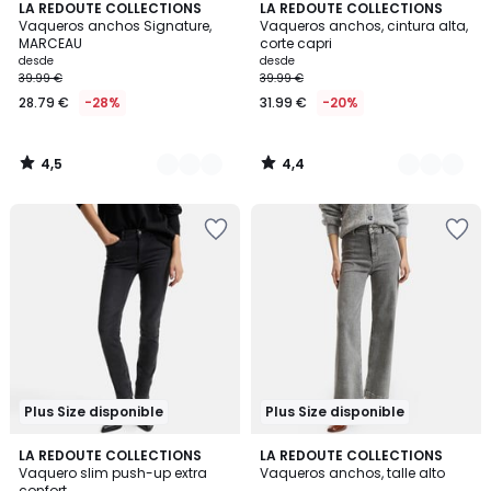
4,5
4,4
6
LA REDOUTE COLLECTIONS
3
LA REDOUTE COLLECTIONS
/ 5
/ 5
Vaqueros anchos Signature,
Vaqueros anchos, cintura alta,
Colores
Colores
MARCEAU
corte capri
desde
desde
39.99 €
39.99 €
28.79 €
-28%
31.99 €
-20%
4,5
4,4
/
/
5
5
Plus Size disponible
Plus Size disponible
4,2
4,2
2
LA REDOUTE COLLECTIONS
2
LA REDOUTE COLLECTIONS
/ 5
/ 5
Vaquero slim push-up extra
Vaqueros anchos, talle alto
Colores
Colores
confort