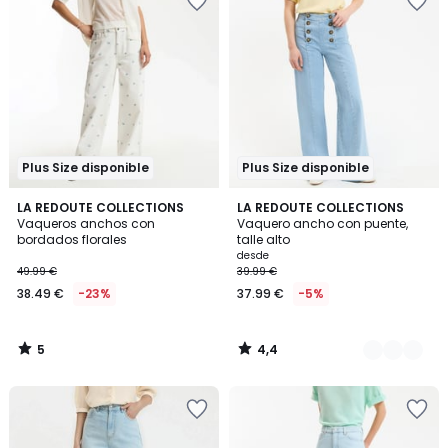
Plus Size disponible
Plus Size disponible
5
4,4
LA REDOUTE COLLECTIONS
2
LA REDOUTE COLLECTIONS
/
/ 5
Vaqueros anchos con
Vaquero ancho con puente,
Colores
5
bordados florales
talle alto
desde
49.99 €
39.99 €
38.49 €
-23%
37.99 €
-5%
5
4,4
/
/
5
5