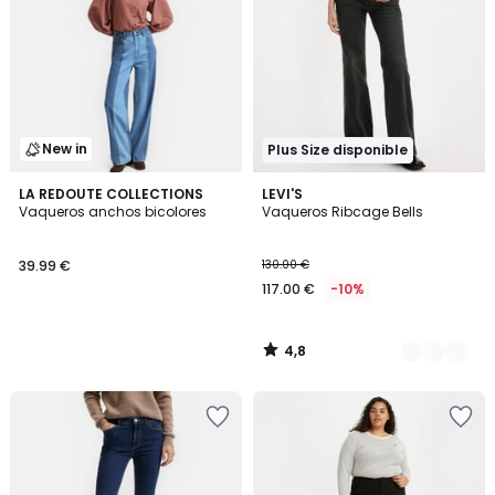
New in
Plus Size disponible
4,8
LA REDOUTE COLLECTIONS
2
LEVI'S
/ 5
Vaqueros anchos bicolores
Vaqueros Ribcage Bells
Colores
39.99 €
130.00 €
117.00 €
-10%
4,8
/
5