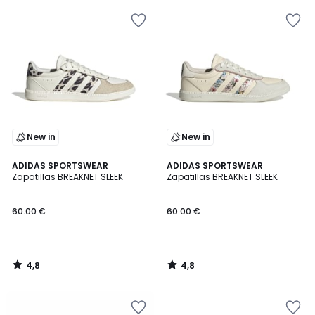
New in
New in
4,8
4,8
ADIDAS SPORTSWEAR
ADIDAS SPORTSWEAR
/ 5
/ 5
Zapatillas BREAKNET SLEEK
Zapatillas BREAKNET SLEEK
60.00 €
60.00 €
4,8
4,8
/
/
5
5