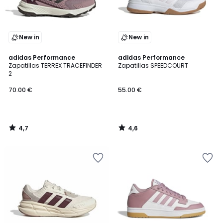
New in
New in
4,7
4,6
adidas Performance
adidas Performance
/ 5
/ 5
Zapatillas TERREX TRACEFINDER
Zapatillas SPEEDCOURT
2
70.00 €
55.00 €
4,7
4,6
/
/
5
5