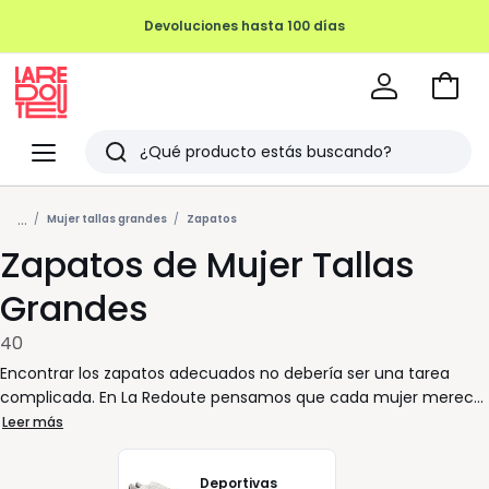
Devoluciones hasta 100 días
Ir
a
La
la
Redoute
Menu
Buscar
cesta
Últimos
...
artículos
Mujer tallas grandes
Zapatos
Zapatos de Mujer Tallas
vistos
Grandes
40
Encontrar los zapatos adecuados no debería ser una tarea
complicada. En La Redoute pensamos que cada mujer merece
sentirse cómoda y segura al caminar. Por eso, ponemos a su
Leer más
alcance una selección pensada para responder a sus
necesidades diarias, sin renunciar al estilo. Ya prefiera unos
Deportivas