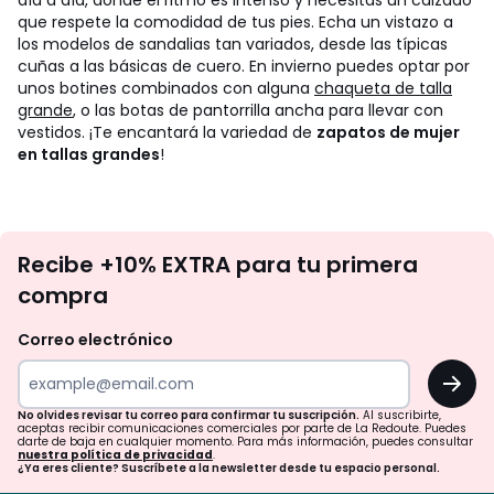
día a día, donde el ritmo es intenso y necesitas un calzado
que respete la comodidad de tus pies. Echa un vistazo a
los modelos de sandalias tan variados, desde las típicas
cuñas a las básicas de cuero. En invierno puedes optar por
unos botines combinados con alguna
chaqueta de talla
grande
, o las botas de pantorrilla ancha para llevar con
vestidos. ¡Te encantará la variedad de
zapatos de mujer
en tallas grandes
!
No
Recibe +10% EXTRA para tu primera
te
compra
olvides
revisar
Correo electrónico
tu
OK
correo
para
No olvides revisar tu correo para confirmar tu suscripción.
Al suscribirte,
aceptas recibir comunicaciones comerciales por parte de La Redoute. Puedes
confirmar
darte de baja en cualquier momento. Para más información, puedes consultar
nuestra política de privacidad
.
tu
¿Ya eres cliente? Suscríbete a la newsletter desde tu espacio personal.