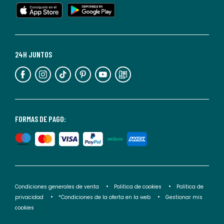
en
cualquier
momento.
Para
más
24H JUNTOS
información,
puedes
consultar
nuestra
<2>política
FORMAS DE PAGO:
de
privacidad</2>.
Condiciones generales de venta
Politica de cookies
Politica de
privacidad
*Condiciones de la oferta en la web
Gestionar mis
cookies