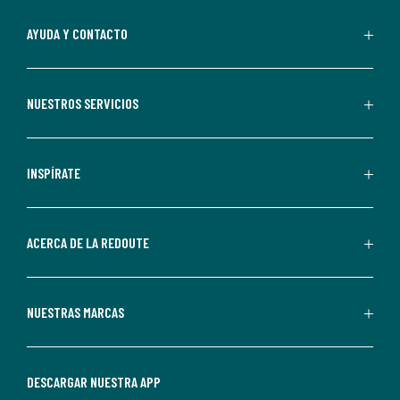
suscripción.
Al
AYUDA Y CONTACTO
suscribirte,
aceptas
recibir
NUESTROS SERVICIOS
comunicaciones
comerciales
personalizadas
INSPÍRATE
por
parte
de
ACERCA DE LA REDOUTE
La
Redoute.
Puedes
NUESTRAS MARCAS
darte
de
baja
DESCARGAR NUESTRA APP