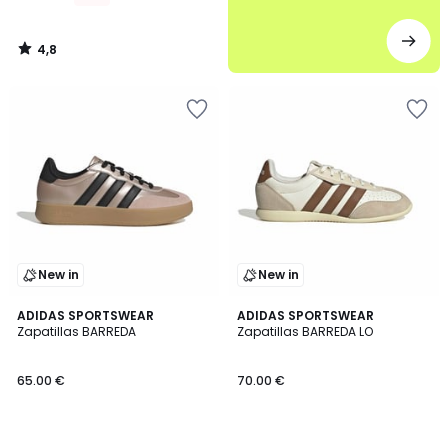
4,8
/
5
New in
New in
4,8
4,9
ADIDAS SPORTSWEAR
2
ADIDAS SPORTSWEAR
/ 5
/ 5
Zapatillas BARREDA
Zapatillas BARREDA LO
Colores
65.00 €
70.00 €