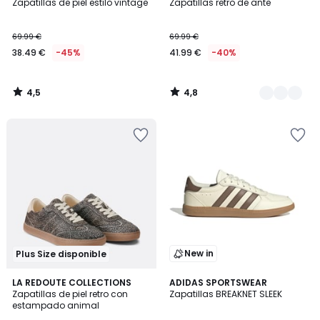
/ 5
/ 5
Zapatillas de piel estilo vintage
Zapatillas retro de ante
Colores
38.49
69.99 €
69.99 €
€
38.49 €
-45%
41.99 €
-40%
en
lugar
de
4,5
4,8
69.99
/
/
5
5
€
45%
descuento
aplicado.
New in
Plus Size disponible
4,7
4,8
LA REDOUTE COLLECTIONS
ADIDAS SPORTSWEAR
/ 5
/ 5
Zapatillas de piel retro con
Zapatillas BREAKNET SLEEK
estampado animal