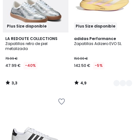
Plus Size disponible
Plus Size disponible
3,3
4,9
LA REDOUTE COLLECTIONS
3
adidas Performance
/ 5
/ 5
Zapatillas retro de piel
Zapatillas Adizero EVO SL
Colores
metalizada
79.99 €
150.00 €
47.99 €
-40%
142.50 €
-5%
3,3
4,9
/
/
5
5