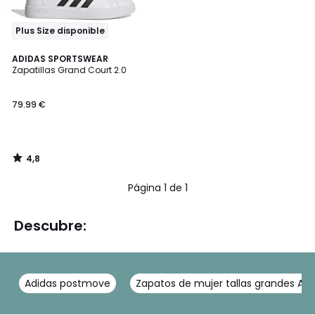
Plus Size disponible
4,8
ADIDAS SPORTSWEAR
/ 5
Zapatillas Grand Court 2.0
79.99 €
4,8
/
5
Página 1 de 1
Descubre:
Adidas postmove
Zapatos de mujer tallas grandes Ad