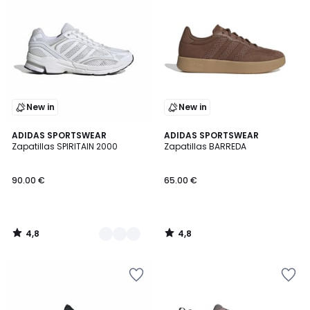
New in
New in
4,8
4,8
3
ADIDAS SPORTSWEAR
ADIDAS SPORTSWEAR
/ 5
/ 5
Zapatillas SPIRITAIN 2000
Zapatillas BARREDA
Colores
90.00 €
65.00 €
4,8
4,8
/
/
5
5