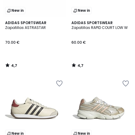
New in
New in
4,7
4,7
ADIDAS SPORTSWEAR
ADIDAS SPORTSWEAR
/ 5
/ 5
Zapatillas ASTRASTAR
Zapatillas RAPID COURT LOW W
70.00 €
60.00 €
4,7
4,7
/
/
5
5
New in
New in