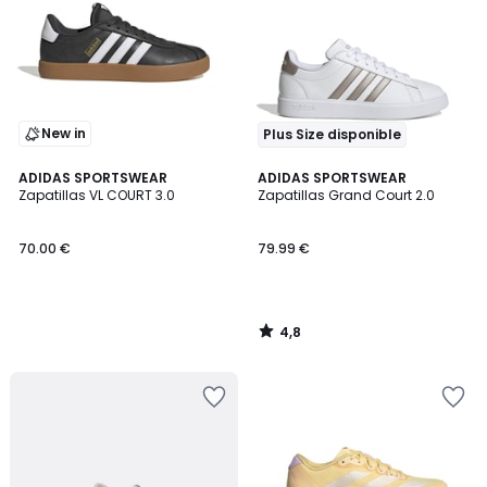
New in
Plus Size disponible
4,8
ADIDAS SPORTSWEAR
ADIDAS SPORTSWEAR
/ 5
Zapatillas VL COURT 3.0
Zapatillas Grand Court 2.0
70.00 €
79.99 €
4,8
/
5