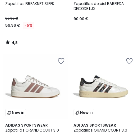
/ 5
Zapatillas BREAKNET SLEEK
Zapatillas de piel BARREDA
DECODE LUX
59.99 €
90.00 €
56.99 €
-5%
4,8
/
5
New in
New in
ADIDAS SPORTSWEAR
ADIDAS SPORTSWEAR
Zapatillas GRAND COURT 3.0
Zapatillas GRAND COURT 3.0