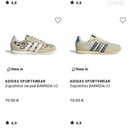
4,8
4,9
/
/
5
5
New in
New in
4,9
4,9
ADIDAS SPORTSWEAR
ADIDAS SPORTSWEAR
/ 5
/ 5
Zapatillas de piel BARREDA LO
Zapatillas BARREDA LO
70.00 €
70.00 €
4,9
4,9
/
/
5
5