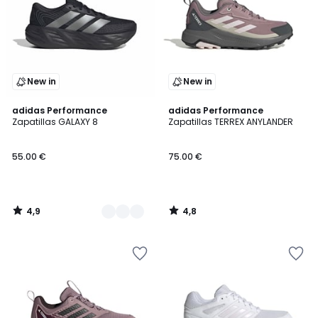
New in
New in
4,9
4,8
2
adidas Performance
adidas Performance
/ 5
/ 5
Zapatillas GALAXY 8
Zapatillas TERREX ANYLANDER
Colores
55.00 €
75.00 €
4,9
4,8
/
/
5
5