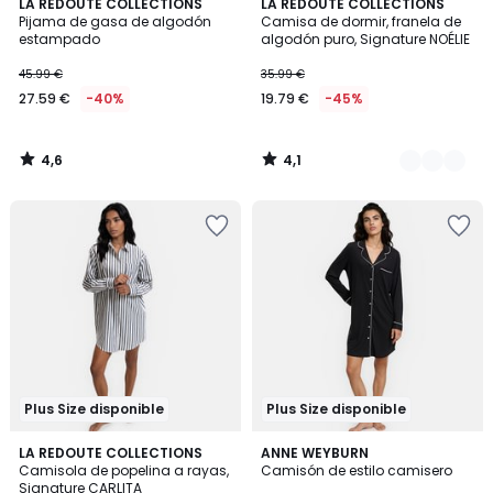
4,6
4,1
LA REDOUTE COLLECTIONS
2
LA REDOUTE COLLECTIONS
/ 5
/ 5
Pijama de gasa de algodón
Camisa de dormir, franela de
Colores
estampado
algodón puro, Signature NOÉLIE
45.99 €
35.99 €
27.59 €
-40%
19.79 €
-45%
4,6
4,1
/
/
5
5
Plus Size disponible
Plus Size disponible
4,7
4,4
LA REDOUTE COLLECTIONS
2
ANNE WEYBURN
/ 5
/ 5
Camisola de popelina a rayas,
Camisón de estilo camisero
Colores
Signature CARLITA