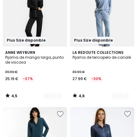
Plus Size disponible
Plus Size disponible
4,5
4,6
2
ANNE WEYBURN
3
LA REDOUTE COLLECTIONS
/ 5
/ 5
Pijama de manga larga, punto
Pijama de terciopelo de canalé
Colores
Colores
de viscosa
39.99 €
39.99 €
25.19 €
-37%
27.99 €
-30%
4,5
4,6
/
/
5
5