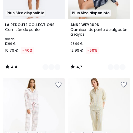
Plus Size disponible
Plus Size disponible
4,4
4,7
2
LA REDOUTE COLLECTIONS
3
ANNE WEYBURN
/ 5
/ 5
Camisón de punto
Camisón de punto de algodón
Colores
Colores
a rayas
desde
17.99 €
25.99 €
10.79 €
-40%
12.99 €
-50%
4,4
4,7
/
/
5
5