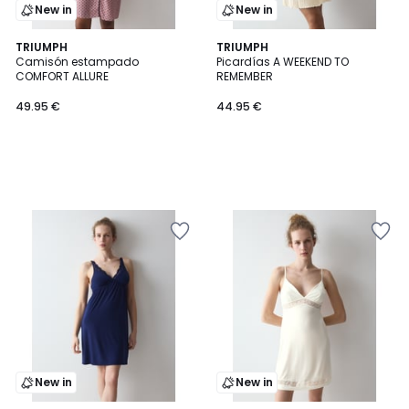
New in
New in
TRIUMPH
TRIUMPH
Camisón estampado
Picardías A WEEKEND TO
COMFORT ALLURE
REMEMBER
49.95 €
44.95 €
New in
New in