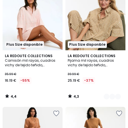
Plus Size disponible
Plus Size disponible
4,4
4,3
LA REDOUTE COLLECTIONS
2
LA REDOUTE COLLECTIONS
/ 5
/ 5
Camisón mil rayas, cuadros
Pijama mil rayas, cuadros
Colores
vichy de tejido teñido,
vichy de tejido teñido,
Signature AIMÉE
Signature AIMÉE
35.99 €
39.99 €
16.19 €
-55%
25.19 €
-37%
4,4
4,3
/
/
5
5