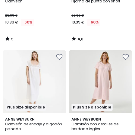
/
/ 5
Camisón
Pijama de punto con short
5
10.39
25.99 €
25.99 €
€
10.39 €
-60%
10.39 €
-60%
en
lugar
de
5
4,8
25.99
/
/
5
5
€
60%
descuento
aplicado.
Plus Size disponible
Plus Size disponible
4,7
4,8
2
ANNE WEYBURN
ANNE WEYBURN
/ 5
/ 5
Camisón de encaje y algodón
Camisón con detalles de
Colores
peinado
bordado inglés