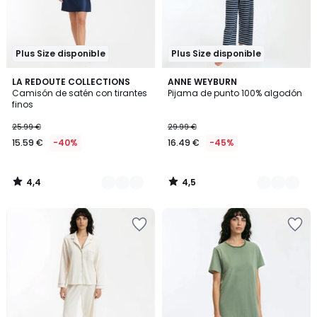
Plus Size disponible
Plus Size disponible
4,4
4,5
2
LA REDOUTE COLLECTIONS
3
ANNE WEYBURN
/ 5
/ 5
Camisón de satén con tirantes
Pijama de punto 100% algodón
Colores
Colores
finos
25.99 €
29.99 €
15.59 €
-40%
16.49 €
-45%
4,4
4,5
/
/
5
5