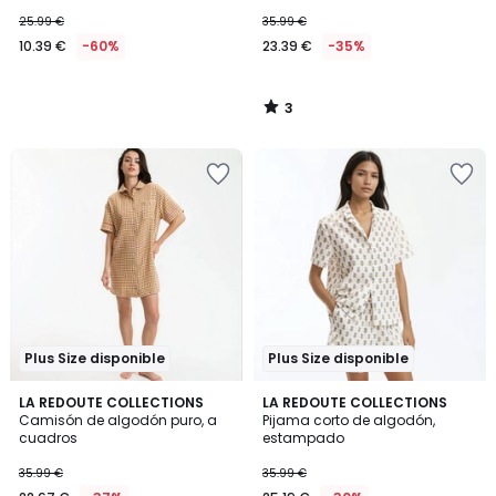
puro
25.99 €
35.99 €
10.39 €
-60%
23.39 €
-35%
3
/
5
Plus Size disponible
Plus Size disponible
4,5
LA REDOUTE COLLECTIONS
LA REDOUTE COLLECTIONS
/ 5
Camisón de algodón puro, a
Pijama corto de algodón,
cuadros
estampado
35.99 €
35.99 €