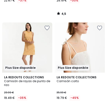
22.67 €
-37%
25.19 €
-30%
4,5
/
5
Plus Size disponible
Plus Size disponible
5
LA REDOUTE COLLECTIONS
LA REDOUTE COLLECTIONS
/
Camisón de rayas de punto de
Camisón corto
5
rizo
29.99 €
35.99 €
19.49 €
-35%
19.79 €
-45%