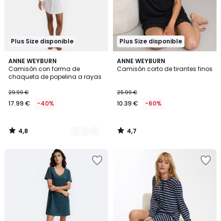
Plus Size disponible
Plus Size disponible
4,8
4,7
2
ANNE WEYBURN
ANNE WEYBURN
/ 5
/ 5
Camisón con forma de
Camisón corto de tirantes finos
Colores
chaqueta de popelina a rayas
29.99 €
25.99 €
17.99 €
-40%
10.39 €
-60%
4,8
4,7
/
/
5
5