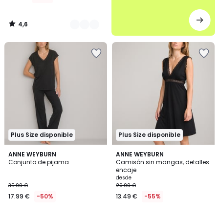
4,6
/
5
Plus Size disponible
Plus Size disponible
4,7
4,1
ANNE WEYBURN
2
ANNE WEYBURN
/ 5
/ 5
Conjunto de pijama
Camisón sin mangas, detalles
Colores
encaje
desde
35.99 €
29.99 €
17.99 €
-50%
13.49 €
-55%