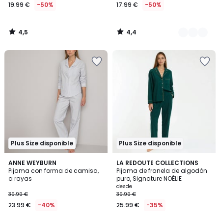
19.99 €
-50%
17.99 €
-50%
4,5
4,4
/
/
5
5
Plus Size disponible
Plus Size disponible
4,5
3,9
2
ANNE WEYBURN
3
LA REDOUTE COLLECTIONS
/ 5
/ 5
Pijama con forma de camisa,
Pijama de franela de algodón
Colores
Colores
a rayas
puro, Signature NOÉLIE
desde
39.99 €
39.99 €
23.99 €
-40%
25.99 €
-35%