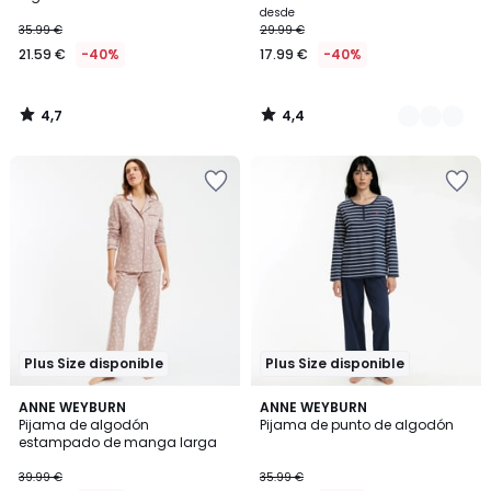
desde
35.99 €
29.99 €
21.59 €
-40%
17.99 €
-40%
4,7
4,4
/
/
5
5
Plus Size disponible
Plus Size disponible
4,5
4,4
ANNE WEYBURN
3
ANNE WEYBURN
/ 5
/ 5
Pijama de algodón
Pijama de punto de algodón
Colores
estampado de manga larga
39.99 €
35.99 €