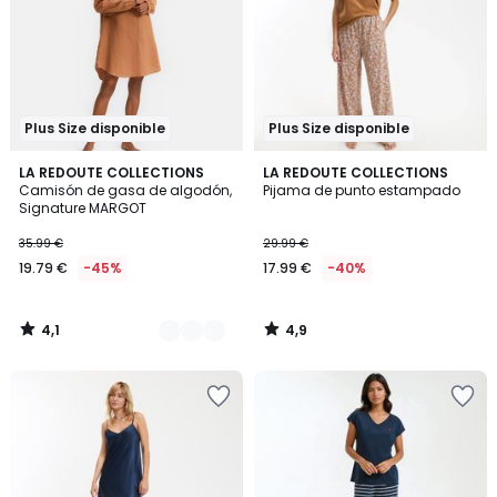
Plus Size disponible
Plus Size disponible
4,1
4,9
3
LA REDOUTE COLLECTIONS
LA REDOUTE COLLECTIONS
/ 5
/ 5
Camisón de gasa de algodón,
Pijama de punto estampado
Colores
Signature MARGOT
35.99 €
29.99 €
19.79 €
-45%
17.99 €
-40%
4,1
4,9
/
/
5
5