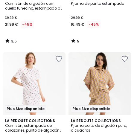
/ 5
/
Camisón de algodón con
Pijama de punto estampado
5
cuello tunecino, estampado de
cuadros
39.99 €
29.99 €
21.99 €
-45%
16.49 €
-45%
3,5
5
/
/
5
5
Plus Size disponible
Plus Size disponible
3
LA REDOUTE COLLECTIONS
LA REDOUTE COLLECTIONS
/
Camisón, estampado de
Pijama corto de algodón puro,
5
corazones, punto de algodón
a cuadros