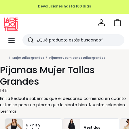
REMATE FINAL HASTA -70%
Ir
a
La
la
Redoute
Menu
Buscar
cesta
Últimos
...
artículos
Mujer tallas grandes
Pijamas y camisones tallas grandes
Pijamas Mujer Tallas
vistos
Grandes
145
En La Redoute sabemos que el descanso comienza en cuanto
usted se pone un pijama que le sienta bien. Nuestra selección
de pijamas de mujer en tallas grandes combina suavidad, estilo
Leer más
y libertad de movimiento para que cada noche sea un
momento de auténtico bienestar. Encontrará modelos en
Bikinis y
Vestidos