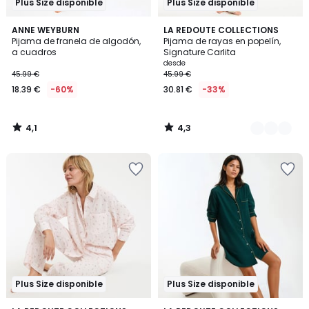
Plus Size disponible
Plus Size disponible
4,1
4,3
ANNE WEYBURN
3
LA REDOUTE COLLECTIONS
/ 5
/ 5
Pijama de franela de algodón,
Pijama de rayas en popelín,
Colores
a cuadros
Signature Carlita
desde
45.99 €
45.99 €
18.39 €
-60%
30.81 €
-33%
4,1
4,3
/
/
5
5
Plus Size disponible
Plus Size disponible