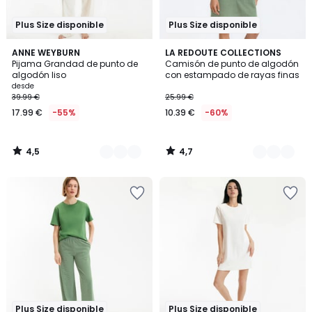
Plus Size disponible
Plus Size disponible
4,5
4,7
2
ANNE WEYBURN
2
LA REDOUTE COLLECTIONS
/ 5
/ 5
Pijama Grandad de punto de
Camisón de punto de algodón
Colores
Colores
algodón liso
con estampado de rayas finas
desde
39.99 €
25.99 €
17.99 €
-55%
10.39 €
-60%
4,5
4,7
/
/
5
5
Plus Size disponible
Plus Size disponible