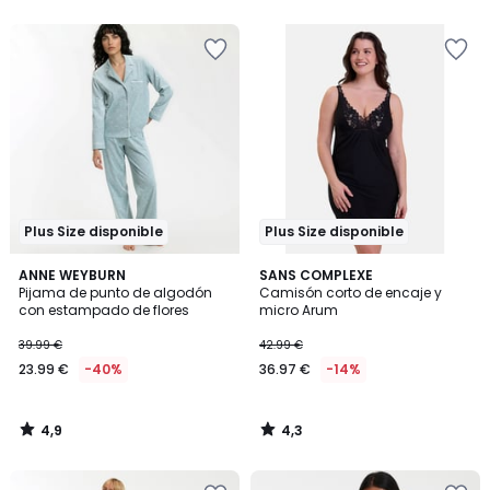
5
5
Plus Size disponible
Plus Size disponible
4,9
4,3
ANNE WEYBURN
SANS COMPLEXE
/ 5
/ 5
Pijama de punto de algodón
Camisón corto de encaje y
con estampado de flores
micro Arum
39.99 €
42.99 €
23.99 €
-40%
36.97 €
-14%
4,9
4,3
/
/
5
5