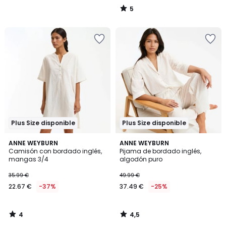
5
/
5
Plus Size disponible
Plus Size disponible
4
4,5
ANNE WEYBURN
ANNE WEYBURN
/
/ 5
Camisón con bordado inglés,
Pijama de bordado inglés,
5
mangas 3/4
algodón puro
35.99 €
49.99 €
22.67 €
-37%
37.49 €
-25%
4
4,5
/
/