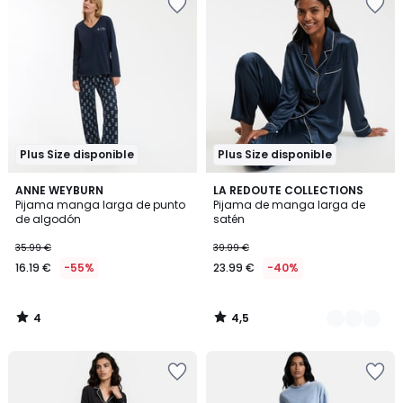
Plus Size disponible
Plus Size disponible
4
4,5
ANNE WEYBURN
2
LA REDOUTE COLLECTIONS
/
/ 5
Pijama manga larga de punto
Pijama de manga larga de
Colores
5
de algodón
satén
35.99 €
39.99 €
16.19 €
-55%
23.99 €
-40%
4
4,5
/
/
5
5