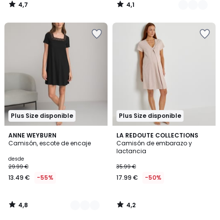
4,7
4,1
/
/
5
5
Plus Size disponible
Plus Size disponible
4,8
4,2
2
ANNE WEYBURN
LA REDOUTE COLLECTIONS
/ 5
/ 5
Camisón, escote de encaje
Camisón de embarazo y
Colores
lactancia
desde
29.99 €
35.99 €
13.49 €
-55%
17.99 €
-50%
4,8
4,2
/
/
5
5