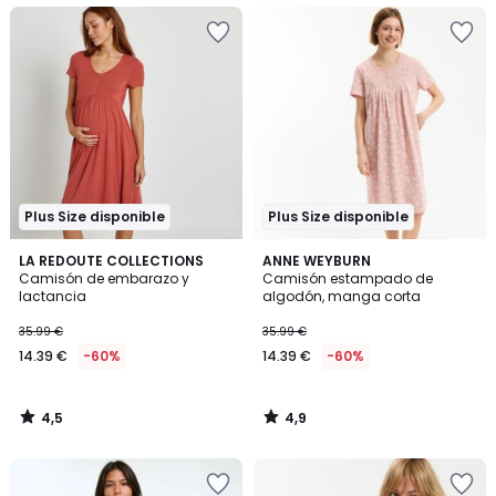
Plus Size disponible
Plus Size disponible
4,5
4,9
LA REDOUTE COLLECTIONS
ANNE WEYBURN
/ 5
/ 5
Camisón de embarazo y
Camisón estampado de
lactancia
algodón, manga corta
35.99 €
35.99 €
14.39 €
-60%
14.39 €
-60%
4,5
4,9
/
/
5
5