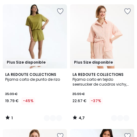
5
5
Plus Size disponible
Plus Size disponible
1
4,7
3
LA REDOUTE COLLECTIONS
2
LA REDOUTE COLLECTIONS
/
/ 5
Pijama corto de punto de rizo
Pijama corto en tejido
Colores
Colores
5
seersucker de cuadros vichy,
Signature AIMÉE
35.99 €
35.99 €
19.79 €
-45%
22.67 €
-37%
1
4,7
/
/
5
5