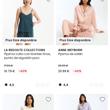
Plus Size disponible
Plus Size disponible
4,3
4,4
2
LA REDOUTE COLLECTIONS
3
ANNE WEYBURN
/ 5
/ 5
Pijama corto con tirantes finos,
Pijama de satén
Colores
Colores
punto de algodón puro
17.99 €
39.99 €
10.79 €
-40%
23.99 €
-40%
4,3
4,4
/
/
5
5