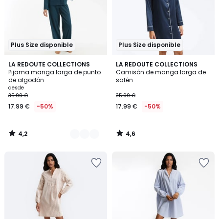
Plus Size disponible
Plus Size disponible
4,2
4,6
2
LA REDOUTE COLLECTIONS
LA REDOUTE COLLECTIONS
/ 5
/ 5
Pijama manga larga de punto
Camisón de manga larga de
Colores
de algodón
satén
desde
35.99 €
35.99 €
17.99 €
-50%
17.99 €
-50%
4,2
4,6
/
/
5
5