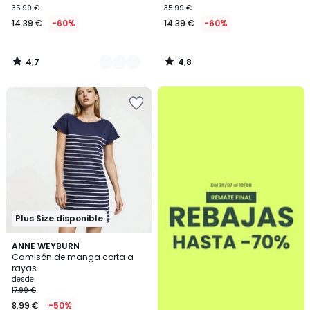
35.99 €
35.99 €
14.39 €
-60%
14.39 €
-60%
4,7
4,8
/
/
5
5
.
Plus Size disponible
4,6
3
ANNE WEYBURN
/ 5
Camisón de manga corta a
Colores
rayas
desde
17.99 €
8.99 €
-50%