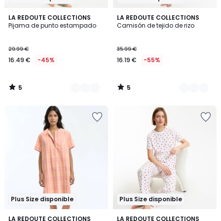
5
5
2
LA REDOUTE COLLECTIONS
2
LA REDOUTE COLLECTIONS
/
/
Pijama de punto estampado
Camisón de tejido de rizo
Colores
Colores
5
5
29.99 €
35.99 €
16.49 €
-45%
16.19 €
-55%
5
5
/
/
5
5
Plus Size disponible
Plus Size disponible
3,5
5
LA REDOUTE COLLECTIONS
LA REDOUTE COLLECTIONS