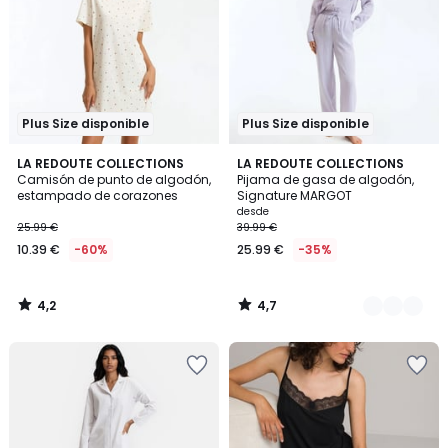
Plus Size disponible
Plus Size disponible
4,2
4,7
LA REDOUTE COLLECTIONS
4
LA REDOUTE COLLECTIONS
/ 5
/ 5
Camisón de punto de algodón,
Pijama de gasa de algodón,
Colores
estampado de corazones
Signature MARGOT
desde
25.99 €
39.99 €
10.39 €
-60%
25.99 €
-35%
4,2
4,7
/
/
5
5