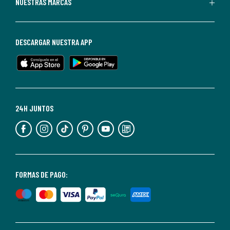
Puedes
NUESTRAS MARCAS
darte
de
baja
DESCARGAR NUESTRA APP
en
cualquier
momento.
Para
más
24H JUNTOS
información,
puedes
consultar
nuestra
<2>política
FORMAS DE PAGO:
de
privacidad</2>.