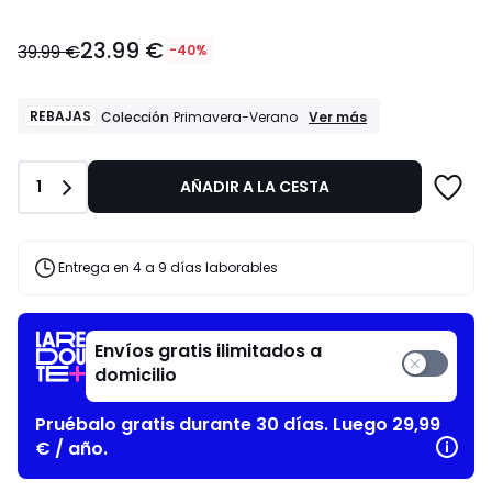
23.99
23.99 €
€
39.99 €
-40%
en
lugar
de
REBAJAS
REBAJAS
Ver más
Colección
Primavera-Verano
Colección
39.99
Primavera-
€
Verano
40%
Cantidad
1
AÑADIR A LA CESTA
descuento
aplicado.
Entrega en 4 a 9 días laborables
Envíos gratis ilimitados a
domicilio
Pruébalo gratis durante 30 días. Luego 29,99
€ / año.