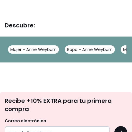
Descubre:
Mujer - Anne Weyburn
Ropa - Anne Weyburn
Mod
No
Recibe +10% EXTRA para tu primera
te
compra
olvides
revisar
Correo electrónico
tu
OK