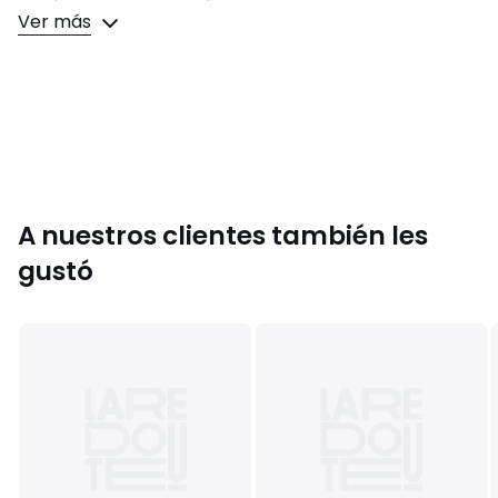
Ver más
Detalles del producto
• Largo: largo
• Manga larga
• Sisas bajas
• Corte oversize, amplio
• Cuello mao
• Cierre total con botones delante
• Grandes aberturas a los lados en el bajo
• Canesú y pliegues en la parte trasera
A nuestros clientes también les
Composición y cuidados
gustó
• 100 % algodón
• Lavar a 40 ºC en programa para prendas delicadas
• Planchar a temperatura media/no usar lejía
• No usar secadora
• No limpiar en seco
Información sobre origen y proceso de fabricación