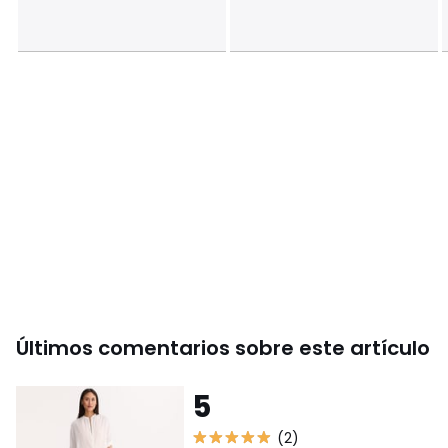
• Origen de fabricación (tejido, teñido, sastrería): India
Última actualización de la información: 11/03/2026
Colores
Blanco
Tallas
S, M, L, XL, XXL
Últimos comentarios sobre este artículo
5
(2)