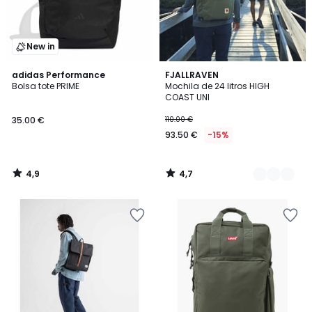
New in
4,9
4,7
adidas Performance
5
FJALLRAVEN
/ 5
/ 5
Bolsa tote PRIME
Mochila de 24 litros HIGH
Colores
COAST UNI
35.00 €
110.00 €
93.50 €
-15%
4,9
4,7
/
/
5
5