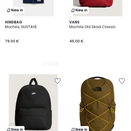
New in
New in
3
HINDBAG
VANS
Mochila, GUSTAVE
Mochila Old Skool Classic
Colores
79.00 €
45.00 €
New in
New in