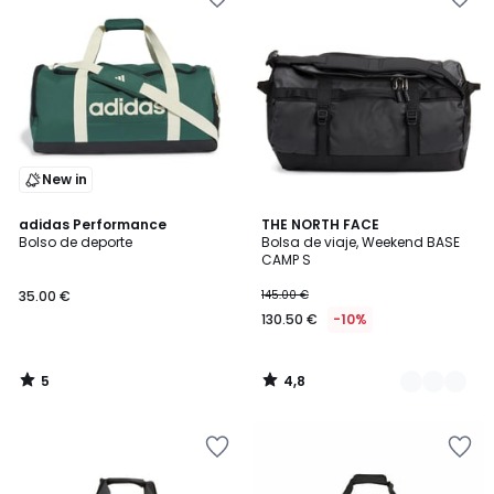
New in
5
4,8
adidas Performance
2
THE NORTH FACE
/
/ 5
Bolso de deporte
Bolsa de viaje, Weekend BASE
Colores
5
CAMP S
35.00 €
145.00 €
130.50 €
-10%
5
4,8
/
/
5
5