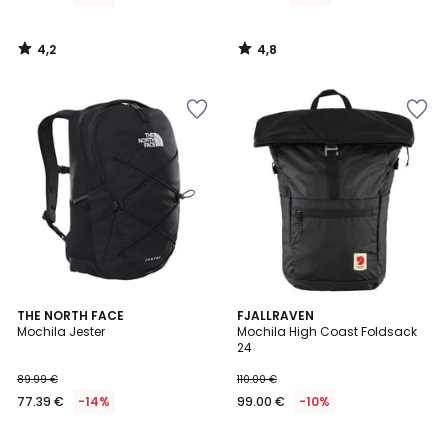
4,2
4,8
/
/
5
5
4,7
3,7
THE NORTH FACE
2
FJALLRAVEN
/ 5
/ 5
Mochila Jester
Mochila High Coast Foldsack
Colores
24
89.99 €
110.00 €
77.39 €
-14%
99.00 €
-10%