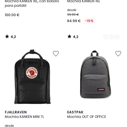
/ 5
/ 5
Mochila KANKEN 16L, con bolsillo
Mochila KANKEN 16L
Colores
para portátil
desde
100.00 €
99.99 €
84.99 €
-15%
4,2
4,2
/
/
5
5
4,6
4,7
4
FJALLRAVEN
EASTPAK
/ 5
/ 5
Mochila KANKEN MINI 7L
Mochila OUT OF OFFICE
Colores
desde