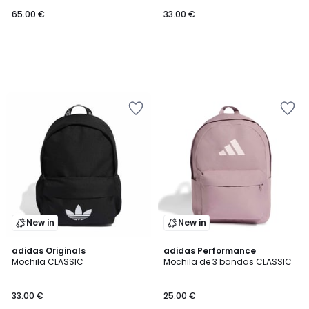
65.00 €
33.00 €
New in
New in
4,7
adidas Originals
adidas Performance
/ 5
Mochila CLASSIC
Mochila de 3 bandas CLASSIC
33.00 €
25.00 €