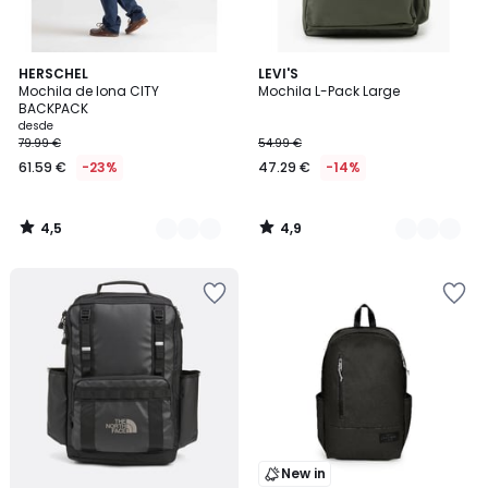
4,5
4,9
2
HERSCHEL
2
LEVI'S
/ 5
/ 5
Mochila de lona CITY
Mochila L-Pack Large
Colores
Colores
BACKPACK
desde
79.99 €
54.99 €
61.59 €
-23%
47.29 €
-14%
4,5
4,9
/
/
5
5
New in