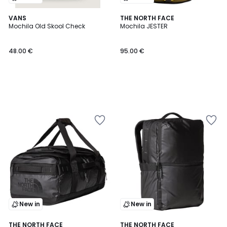
VANS
THE NORTH FACE
Mochila Old Skool Check
Mochila JESTER
48.00 €
95.00 €
New in
New in
4,8
4,8
THE NORTH FACE
THE NORTH FACE