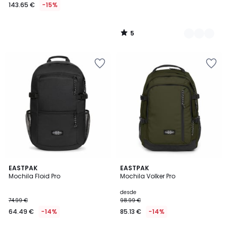
143.65 €
-15%
5
/
5
EASTPAK
2
EASTPAK
Mochila Floid Pro
Mochila Volker Pro
Colores
desde
74.99 €
98.99 €
64.49 €
-14%
85.13 €
-14%