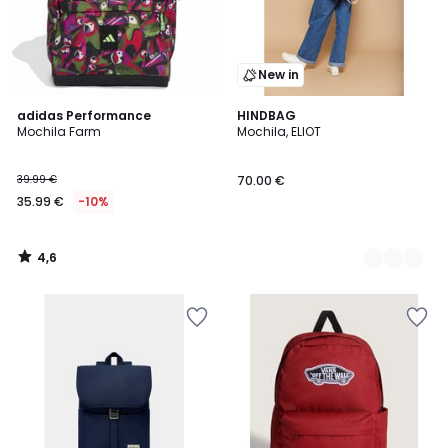
New in
4,6
adidas Performance
2
HINDBAG
/ 5
Mochila Farm
Mochila, ELIOT
Colores
39.99 €
70.00 €
35.99 €
-10%
4,6
/
5