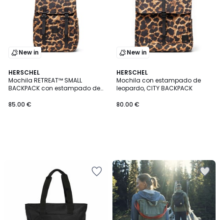
New in
New in
HERSCHEL
HERSCHEL
Mochila RETREAT™ SMALL
Mochila con estampado de
BACKPACK con estampado de
leopardo, CITY BACKPACK
85.00
leopardo
85.00 €
80.00 €
€.