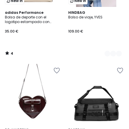
New in
New in
4
adidas Performance
2
HINDBAG
/
Bolsa de deporte con el
Bolso de viaje, YVES
Colores
5
logotipo estampado con
motivo de leopardo
35.00 €
109.00 €
4
/
5