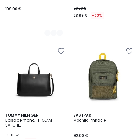
109.00 €
29.99 €
23.99 €
-20%
5
TOMMY HILFIGER
2
EASTPAK
/
Bolso de mano, TH GLAM
Mochila Pinnacle
Colores
5
SATCHEL
169.00 €
92.00 €