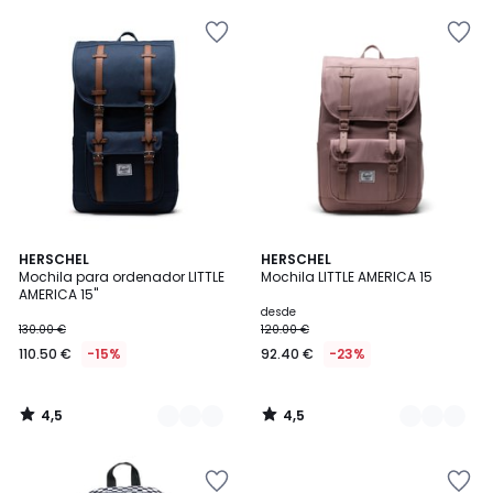
4,5
4,5
2
HERSCHEL
3
HERSCHEL
/ 5
/ 5
Mochila para ordenador LITTLE
Mochila LITTLE AMERICA 15
Colores
Colores
AMERICA 15''
desde
130.00 €
120.00 €
110.50 €
-15%
92.40 €
-23%
4,5
4,5
/
/
5
5