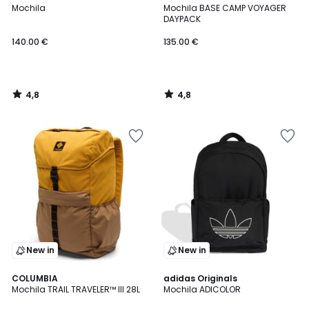
/ 5
/ 5
Mochila
Mochila BASE CAMP VOYAGER
DAYPACK
140.00 €
135.00 €
4,8
4,8
/
/
5
5
New in
New in
COLUMBIA
adidas Originals
Mochila TRAIL TRAVELER™ III 28L
Mochila ADICOLOR