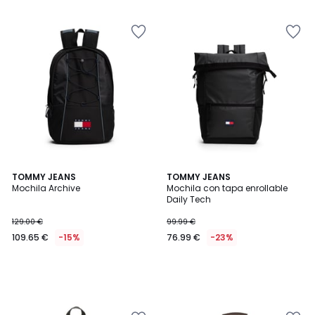
5
5
TOMMY JEANS
TOMMY JEANS
Mochila Archive
Mochila con tapa enrollable
Daily Tech
129.00 €
99.99 €
109.65 €
-15%
76.99 €
-23%