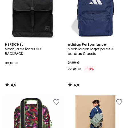
4,5
4,9
HERSCHEL
adidas Performance
/ 5
/ 5
Mochila de lona CITY
Mochila con logotipo de 3
BACKPACK
bandas Classic
80.00 €
24.99 €
22.49 €
-10%
4,5
4,9
/
/
5
5