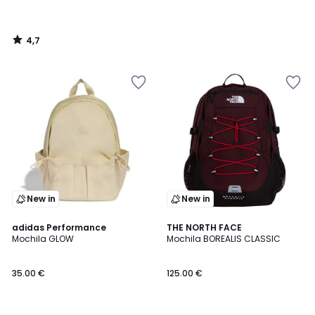
4,7
/
5
New in
New in
adidas Performance
THE NORTH FACE
Mochila GLOW
Mochila BOREALIS CLASSIC
35.00 €
125.00 €