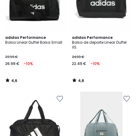
4,6
4,8
adidas Performance
adidas Performance
/ 5
/ 5
Bolsa Linear Duffel Bolsa Small
Bolsa de deporte Linear Duffel
XS
29.99 €
24.99 €
26.99 €
-10%
22.49 €
-10%
4,6
4,8
/
/
5
5