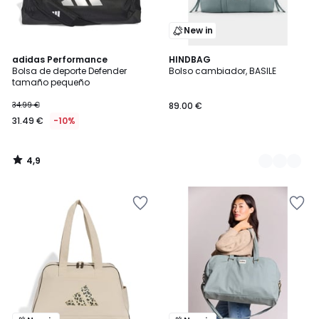
New in
4,9
adidas Performance
2
HINDBAG
/ 5
Bolsa de deporte Defender
Bolso cambiador, BASILE
Colores
tamaño pequeño
34.99 €
89.00 €
31.49 €
-10%
4,9
/
5