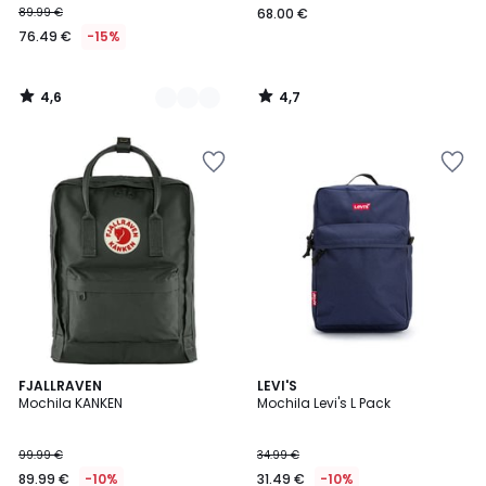
89.99 €
68.00 €
76.49 €
-15%
4,6
4,7
/
/
5
5
4,2
4,8
FJALLRAVEN
LEVI'S
/ 5
/ 5
Mochila KANKEN
Mochila Levi's L Pack
99.99 €
34.99 €
89.99 €
-10%
31.49 €
-10%