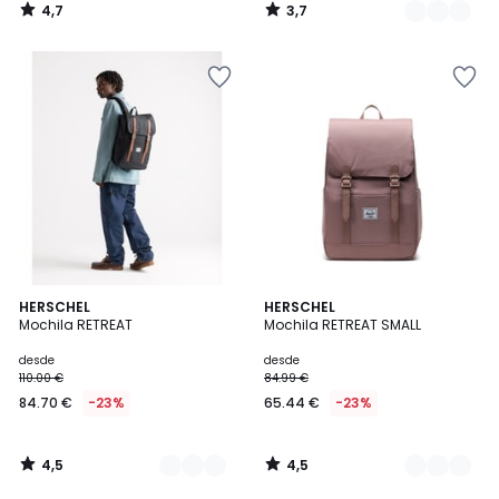
4,7
3,7
/
/
5
5
4,5
4,5
4
HERSCHEL
4
HERSCHEL
/ 5
/ 5
Mochila RETREAT
Mochila RETREAT SMALL
Colores
Colores
desde
desde
110.00 €
84.99 €
84.70 €
-23%
65.44 €
-23%
4,5
4,5
/
/
5
5