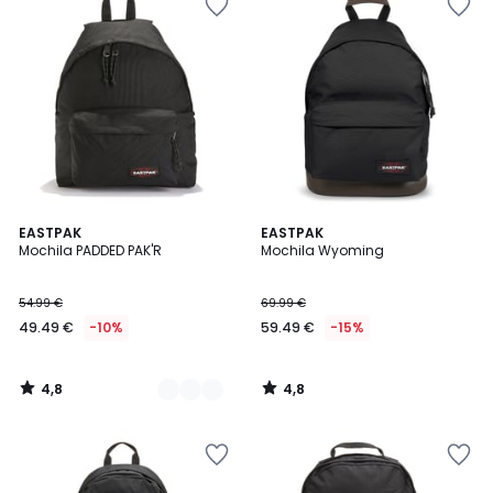
4,8
4,8
3
EASTPAK
EASTPAK
/ 5
/ 5
Mochila PADDED PAK'R
Mochila Wyoming
Colores
54.99 €
69.99 €
49.49 €
-10%
59.49 €
-15%
4,8
4,8
/
/
5
5