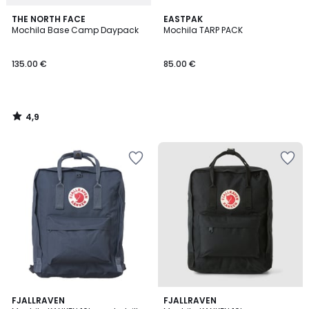
4,9
THE NORTH FACE
EASTPAK
/ 5
Mochila Base Camp Daypack
Mochila TARP PACK
135.00 €
85.00 €
4,9
/
5
4,2
4,2
FJALLRAVEN
3
FJALLRAVEN