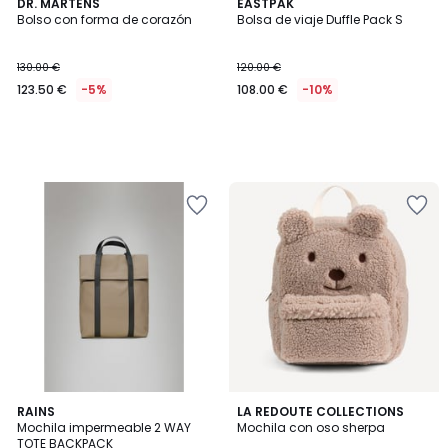
DR. MARTENS
EASTPAK
Bolso con forma de corazón
Bolsa de viaje Duffle Pack S
130.00 €
120.00 €
123.50 €
-5%
108.00 €
-10%
3
RAINS
LA REDOUTE COLLECTIONS
Mochila impermeable 2 WAY
Mochila con oso sherpa
Colores
TOTE BACKPACK