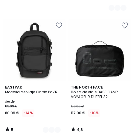
5
4,8
2
EASTPAK
THE NORTH FACE
/
/ 5
Mochila de viaje Cabin Pak'R
Bolsa de viaje BASE CAMP
Colores
5
VOYAGEUR DUFFEL 32 L
desde
89.99 €
130.00 €
80.99 €
-14%
117.00 €
-10%
5
4,8
/
/