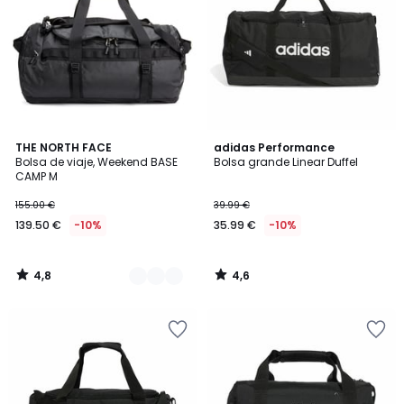
4,8
4,6
2
THE NORTH FACE
adidas Performance
/ 5
/ 5
Bolsa de viaje, Weekend BASE
Bolsa grande Linear Duffel
Colores
CAMP M
155.00 €
39.99 €
139.50 €
-10%
35.99 €
-10%
4,8
4,6
/
/
5
5