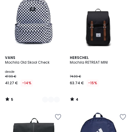
5
4
2
VANS
HERSCHEL
/
/
Mochila Old Skool Check
Mochila RETREAT MINI
Colores
5
5
desde
47.99 €
74.99 €
41.27 €
-14%
63.74 €
-15%
5
4
/
/
5
5