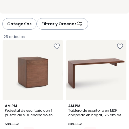
Categorías
Filtrar y Ordenar
25 artículos
AM.PM
AM.PM
Pedestal de escritorio con 1
Tablero de escritorio en MDF
puerta de MDF chapado en
chapado en nogal, 175 cm de
569.05
nogal, MIKUBE
ancho, MIKUBE
599.00 €
839.00 €
€