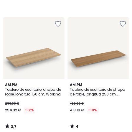
3,7
4
AM.PM
AM.PM
/ 5
/
Tablero de escritorio, chapa de
Tablero de escritorio de chapa
5
roble, longitud 150 cm, Working
de roble, longitud 250 cm,
Working
289.00 €
459.00 €
254.32 €
-12%
413.10 €
-10%
3,7
4
/
/