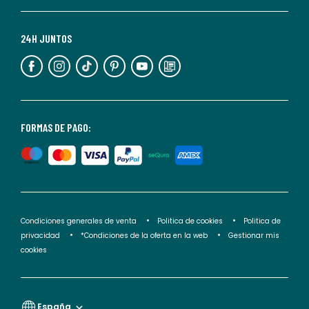
momento.
Para
más
24H JUNTOS
información,
puedes
consultar
nuestra
<2>política
FORMAS DE PAGO:
de
privacidad</2>.
Condiciones generales de venta
Politica de cookies
Politica de
privacidad
*Condiciones de la oferta en la web
Gestionar mis
cookies
España