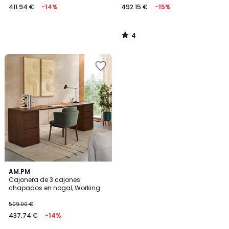
411.94 €
-14%
492.15 €
-15%
4
/
5
3
AM.PM
/
Cajonera de 3 cajones
5
chapados en nogal, Working
509.00 €
437.74 €
-14%