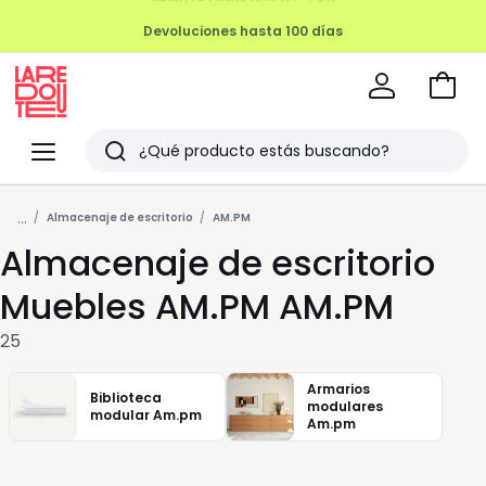
Devoluciones hasta 100 días
Ir
a
La
la
Redoute
Menu
Buscar
cesta
Últimos
...
artículos
Almacenaje de escritorio
AM.PM
Almacenaje de escritorio
vistos
Muebles AM.PM AM.PM
25
Armarios
Biblioteca
modulares
modular Am.pm
Am.pm