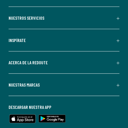
suscribirte,
aceptas
recibir
NUESTROS SERVICIOS
comunicaciones
comerciales
personalizadas
INSPÍRATE
por
parte
de
ACERCA DE LA REDOUTE
La
Redoute.
Puedes
NUESTRAS MARCAS
darte
de
baja
DESCARGAR NUESTRA APP
en
cualquier