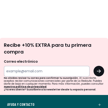
No
Recibe +10% EXTRA para tu primera
te
compra
olvides
revisar
Correo electrónico
tu
OK
correo
para
No olvides revisar tu correo para confirmar tu suscripción.
Al suscribirte,
aceptas recibir comunicaciones comerciales por parte de La Redoute. Puedes
confirmar
darte de baja en cualquier momento. Para más información, puedes consultar
nuestra política de privacidad
.
tu
¿Ya eres cliente? Suscríbete a la newsletter desde tu espacio personal.
suscripción.
Al
AYUDA Y CONTACTO