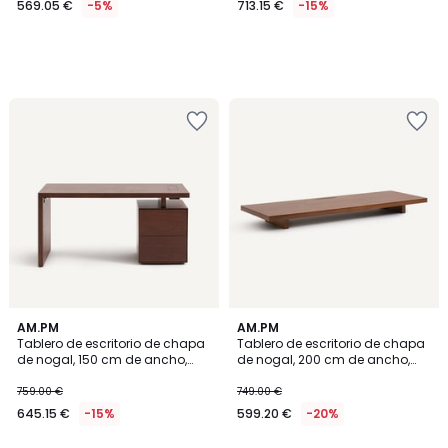
569.05 €
-5%
713.15 €
-15%
en
lugar
de
599.00
€
5%
descuento
aplicado.
AM.PM
AM.PM
Tablero de escritorio de chapa
Tablero de escritorio de chapa
de nogal, 150 cm de ancho,
de nogal, 200 cm de ancho,
MIKUBE
MIKUBE
759.00 €
749.00 €
645.15 €
-15%
599.20 €
-20%