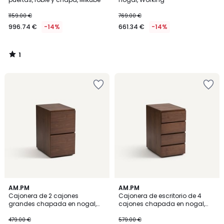
1159.00 €
769.00 €
996.74 €
-14%
661.34 €
-14%
1
/
5
4
AM.PM
AM.PM
/
Cajonera de 2 cajones
Cajonera de escritorio de 4
5
grandes chapada en nogal,
cajones chapada en nogal,
Working
Working
479.00 €
579.00 €