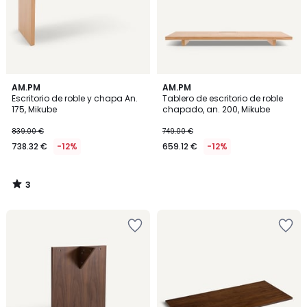
3
AM.PM
AM.PM
/
Escritorio de roble y chapa An.
Tablero de escritorio de roble
5
175, Mikube
chapado, an. 200, Mikube
839.00 €
749.00 €
738.32 €
-12%
659.12 €
-12%
3
/
5