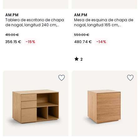
2
AM.PM
AM.PM
/
Tablero de escritorio de chapa
Mesa de esquina de chapa de
5
de nogal, longitud 240 cm,
nogal, longitud 165 cm,
Working
Working
419.00 €
559.00 €
356.15 €
-15%
480.74 €
-14%
2
/
5