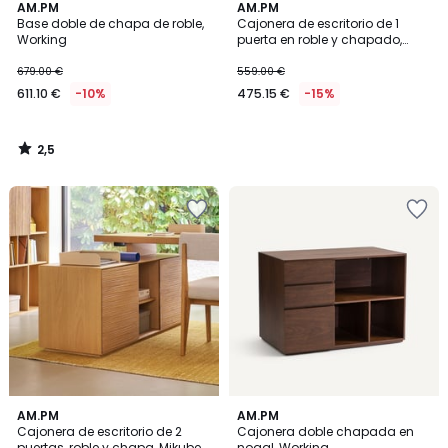
2,5
AM.PM
AM.PM
/ 5
Base doble de chapa de roble,
Cajonera de escritorio de 1
Working
puerta en roble y chapado,
Mikube
679.00 €
559.00 €
611.10 €
-10%
475.15 €
-15%
2,5
/
5
1
AM.PM
AM.PM
/
Cajonera de escritorio de 2
Cajonera doble chapada en
5
puertas, roble y chapa, Mikube
nogal, Working