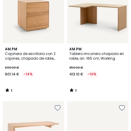
1
1
AM.PM
AM.PM
/
/
Cajonera de escritorio con 2
Tablero rinconero chapado en
5
5
cajones, chapado de roble,
roble, an. 165 cm, Working
Mikube
699.00 €
459.00 €
601.14 €
-14%
413.10 €
-10%
1
1
/
/
5
5