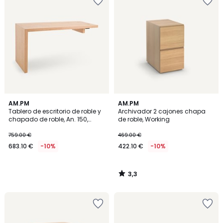
3,3
AM.PM
AM.PM
/ 5
Tablero de escritorio de roble y
Archivador 2 cajones chapa
chapado de roble, An. 150,
de roble, Working
Mikube
759.00 €
469.00 €
683.10 €
-10%
422.10 €
-10%
3,3
/
5