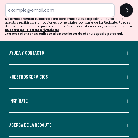
tu
OK
correo
para
No olvides revisar tu correo para confirmar tu suscripción.
Al suscribirte,
aceptas recibir comunicaciones comerciales por parte de La Redoute. Puedes
confirmar
darte de baja en cualquier momento. Para más información, puedes consultar
nuestra política de privacidad
.
tu
¿Ya eres cliente? Suscríbete a la newsletter desde tu espacio personal.
suscripción.
Al
AYUDA Y CONTACTO
suscribirte,
aceptas
recibir
NUESTROS SERVICIOS
comunicaciones
comerciales
personalizadas
INSPÍRATE
por
parte
de
ACERCA DE LA REDOUTE
La