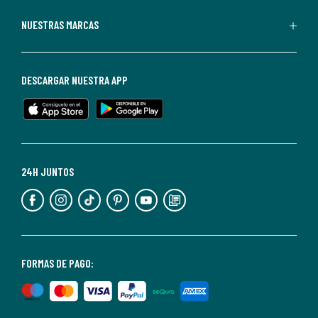
Redoute.
Puedes
NUESTRAS MARCAS
darte
de
baja
DESCARGAR NUESTRA APP
en
cualquier
momento.
Para
más
24H JUNTOS
información,
puedes
consultar
nuestra
<2>política
FORMAS DE PAGO:
de
privacidad</2>.