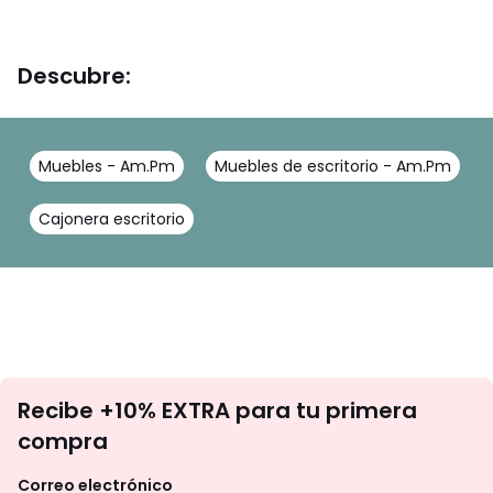
Descubre:
Muebles - Am.Pm
Muebles de escritorio - Am.Pm
Cajonera escritorio
No
Recibe +10% EXTRA para tu primera
te
compra
olvides
revisar
Correo electrónico