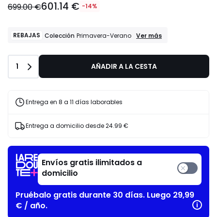
601.14 €
699.00 €
-14%
REBAJAS
REBAJAS
Ver más
Colección
Primavera-Verano
Colección
Primavera-
Verano
Cantidad
1
AÑADIR A LA CESTA
Entrega en 8 a 11 días laborables
Entrega a domicilio desde
24.99 €
Envíos gratis ilimitados a
domicilio
Pruébalo gratis durante 30 días. Luego 29,99
€ / año.