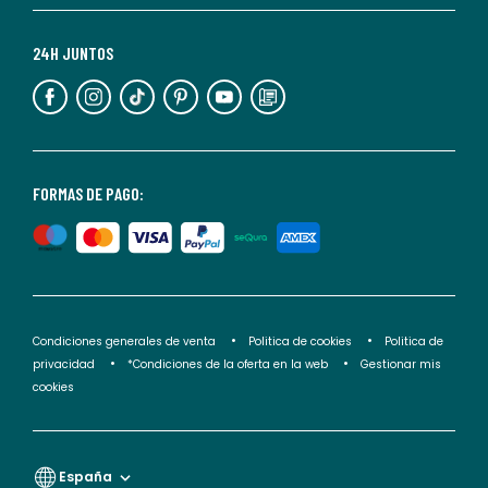
Para
más
24H JUNTOS
información,
puedes
consultar
nuestra
<2>política
FORMAS DE PAGO:
de
privacidad</2>.
Condiciones generales de venta
Politica de cookies
Politica de
privacidad
*Condiciones de la oferta en la web
Gestionar mis
cookies
España