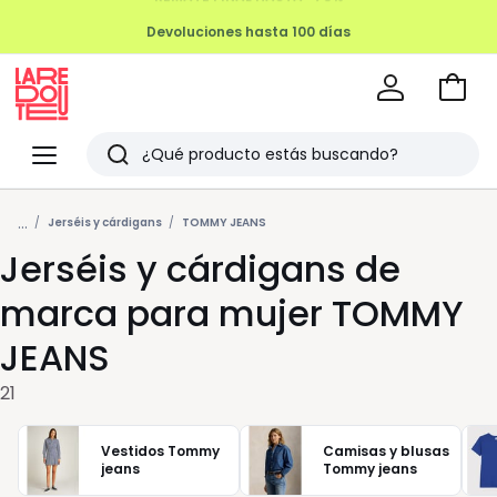
Devoluciones hasta 100 días
Ir
a
La
la
Redoute
Menu
Buscar
cesta
Últimos
...
artículos
Jerséis y cárdigans
TOMMY JEANS
Jerséis y cárdigans de
vistos
marca para mujer TOMMY
JEANS
21
Vestidos Tommy
Camisas y blusas
jeans
Tommy jeans