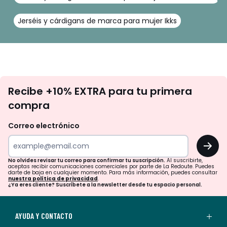
Jerséis y cárdigans de marca para mujer Ikks
No
Recibe +10% EXTRA para tu primera
te
compra
olvides
revisar
Correo electrónico
tu
OK
correo
para
No olvides revisar tu correo para confirmar tu suscripción.
Al suscribirte,
aceptas recibir comunicaciones comerciales por parte de La Redoute. Puedes
confirmar
darte de baja en cualquier momento. Para más información, puedes consultar
nuestra política de privacidad
.
tu
¿Ya eres cliente? Suscríbete a la newsletter desde tu espacio personal.
suscripción.
Al
AYUDA Y CONTACTO