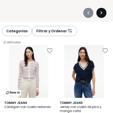
Précédent
Suivan
-
-
défiler
défiler
à
à
Categorías
Filtrar y Ordenar
gauche
droite
21 artículos
New in
2
TOMMY JEANS
TOMMY JEANS
Cárdigan con cuello redondo
Jersey con cuello de pico y
Colores
manga corta