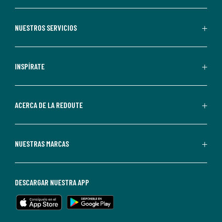
suscribirte,
aceptas
recibir
NUESTROS SERVICIOS
comunicaciones
comerciales
personalizadas
INSPÍRATE
por
parte
de
ACERCA DE LA REDOUTE
La
Redoute.
Puedes
NUESTRAS MARCAS
darte
de
baja
DESCARGAR NUESTRA APP
en
cualquier
momento.