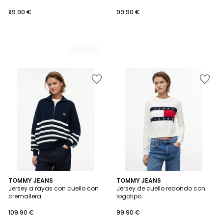
89.90
89.90 €
99.90 €
€.
TOMMY JEANS
2
TOMMY JEANS
Jersey a rayas con cuello con
Jersey de cuello redondo con
Colores
cremallera
logotipo
109.90 €
99.90 €