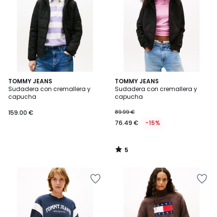
5
TOMMY JEANS
TOMMY JEANS
/
Sudadera con cremallera y
Sudadera con cremallera y
5
capucha
capucha
159.00 €
89.99 €
76.49 €
-15%
5
/
5