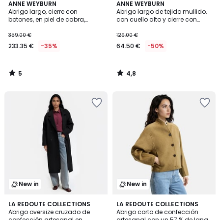
5
4,8
ANNE WEYBURN
ANNE WEYBURN
/
/ 5
Abrigo largo, cierre con
Abrigo largo de tejido mullido,
5
botones, en piel de cabra,
con cuello alto y cierre con
entretiempo
botones
359.00 €
129.00 €
233.35 €
-35%
64.50 €
-50%
5
4,8
/
/
5
5
New in
New in
4
LA REDOUTE COLLECTIONS
LA REDOUTE COLLECTIONS
Abrigo oversize cruzado de
Abrigo corto de confección
Colores
confección artesanal en
artesanal con un 57 % de lana