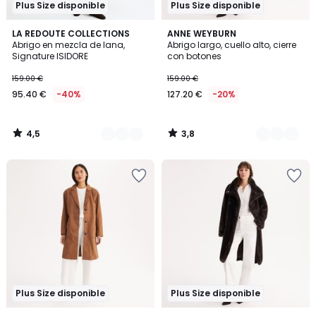
Plus Size disponible
Plus Size disponible
4,5
3,8
2
LA REDOUTE COLLECTIONS
2
ANNE WEYBURN
/ 5
/ 5
Abrigo en mezcla de lana,
Abrigo largo, cuello alto, cierre
Colores
Colores
Signature ISIDORE
con botones
159.00 €
159.00 €
95.40 €
-40%
127.20 €
-20%
4,5
3,8
/
/
5
5
Plus Size disponible
Plus Size disponible