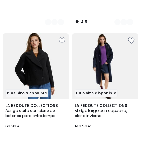
4,5
/
5
Plus Size disponible
Plus Size disponible
4,8
4,6
LA REDOUTE COLLECTIONS
2
LA REDOUTE COLLECTIONS
/ 5
/ 5
Abrigo corto con cierre de
Abrigo largo con capucha,
Colores
botones para entretiempo
pleno invierno
69.99 €
149.99 €