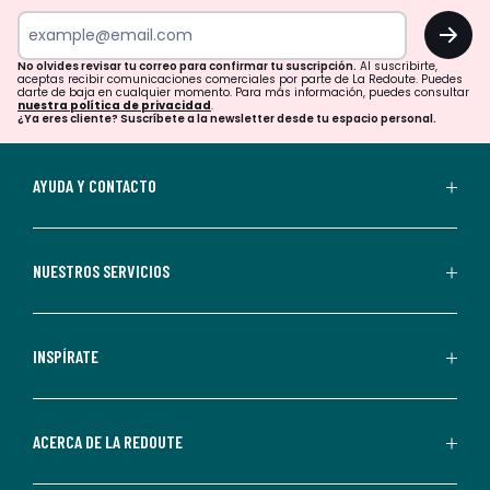
tu
OK
correo
para
No olvides revisar tu correo para confirmar tu suscripción.
Al suscribirte,
aceptas recibir comunicaciones comerciales por parte de La Redoute. Puedes
confirmar
darte de baja en cualquier momento. Para más información, puedes consultar
nuestra política de privacidad
.
tu
¿Ya eres cliente? Suscríbete a la newsletter desde tu espacio personal.
suscripción.
Al
AYUDA Y CONTACTO
suscribirte,
aceptas
recibir
NUESTROS SERVICIOS
comunicaciones
comerciales
personalizadas
INSPÍRATE
por
parte
de
ACERCA DE LA REDOUTE
La