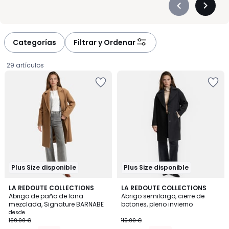
Précédent
Suivan
-
-
défiler
défiler
à
à
Categorías
Filtrar y Ordenar
gauche
droite
29 artículos
Plus Size disponible
Plus Size disponible
4,5
4,5
3
LA REDOUTE COLLECTIONS
2
LA REDOUTE COLLECTIONS
/ 5
/ 5
Abrigo de paño de lana
Abrigo semilargo, cierre de
Colores
Colores
mezclada, Signature BARNABE
botones, pleno invierno
Precio
desde
169.00 €
119.00 €
a