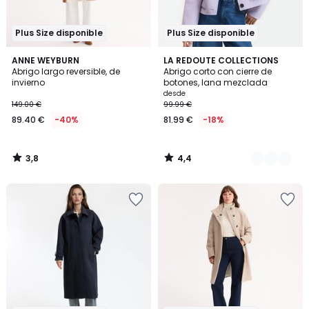
Plus Size disponible
Plus Size disponible
3,8
4,4
ANNE WEYBURN
2
LA REDOUTE COLLECTIONS
/ 5
/ 5
Abrigo largo reversible, de
Abrigo corto con cierre de
Colores
invierno
botones, lana mezclada
desde
149.00 €
99.99 €
89.40 €
-40%
81.99 €
-18%
3,8
4,4
/
/
5
5