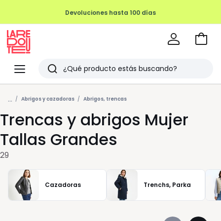
Devoluciones hasta 100 días
Ir
a
La
la
Redoute
Menu
Buscar
cesta
Últimos
...
artículos
Abrigos y cazadoras
Abrigos, trencas
Trencas y abrigos Mujer
vistos
Tallas Grandes
29
Cazadoras
Trenchs, Parka