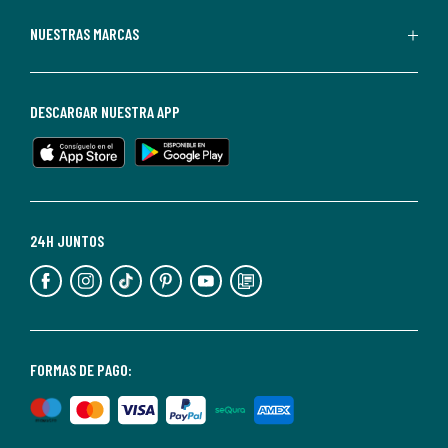
Redoute.
Puedes
NUESTRAS MARCAS
darte
de
baja
DESCARGAR NUESTRA APP
en
cualquier
momento.
Para
más
24H JUNTOS
información,
puedes
consultar
nuestra
<2>política
FORMAS DE PAGO:
de
privacidad</2>.