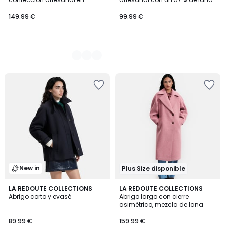
mezcla de lana
149.99 €
99.99 €
New in
Plus Size disponible
4,5
2
LA REDOUTE COLLECTIONS
2
LA REDOUTE COLLECTIONS
/ 5
Abrigo corto y evasé
Abrigo largo con cierre
Colores
Colores
asimétrico, mezcla de lana
89.99 €
159.99 €