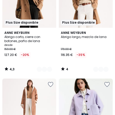
Plus Size disponible
Plus Size disponible
4,3
4
3
ANNE WEYBURN
2
ANNE WEYBURN
/ 5
/
Abrigo corto, cierre con
Abrigo largo, mezcla de lana
Colores
Colores
5
botones, paño de lana
desde
159.00 €
179.00 €
127.20 €
-20%
116.35 €
-35%
4,3
4
/
/
5
5