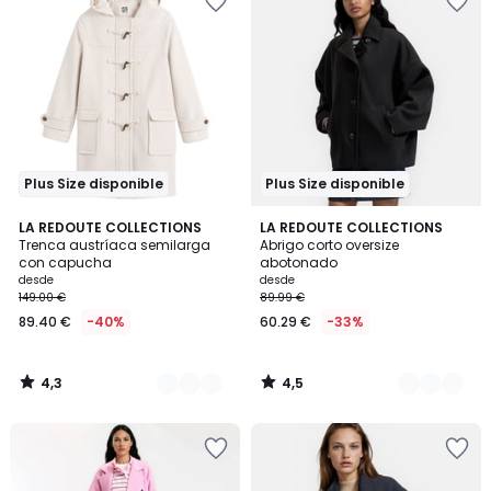
Plus Size disponible
Plus Size disponible
4,3
4,5
2
LA REDOUTE COLLECTIONS
2
LA REDOUTE COLLECTIONS
/ 5
/ 5
Trenca austríaca semilarga
Abrigo corto oversize
Colores
Colores
con capucha
abotonado
desde
desde
149.00 €
89.99 €
89.40 €
-40%
60.29 €
-33%
4,3
4,5
/
/
5
5