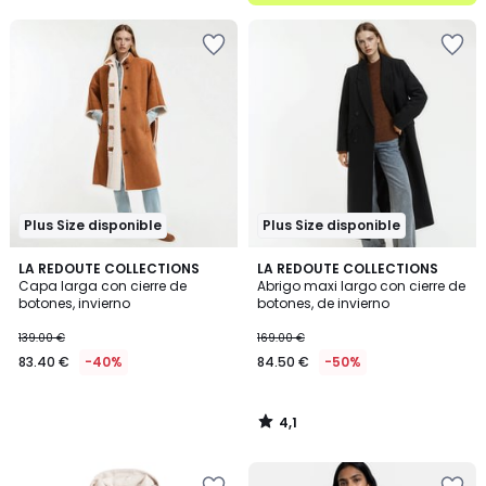
5
Plus Size disponible
Plus Size disponible
4,1
LA REDOUTE COLLECTIONS
LA REDOUTE COLLECTIONS
/ 5
Capa larga con cierre de
Abrigo maxi largo con cierre de
botones, invierno
botones, de invierno
139.00 €
169.00 €
83.40 €
-40%
84.50 €
-50%
4,1
/
5