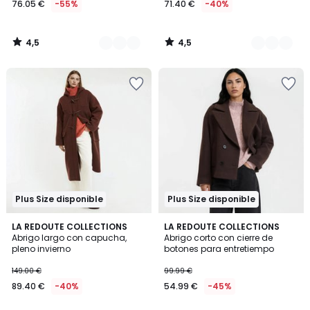
76.05 €
-55%
71.40 €
-40%
partir
de
76.05
4,5
4,5
€
/
/
5
5
en
lugar
de
169.00
€
55%
descuento
aplicado.
Plus Size disponible
Plus Size disponible
4,6
4,8
LA REDOUTE COLLECTIONS
2
LA REDOUTE COLLECTIONS
/ 5
/ 5
Abrigo largo con capucha,
Abrigo corto con cierre de
Colores
pleno invierno
botones para entretiempo
149.00 €
99.99 €
89.40 €
-40%
54.99 €
-45%