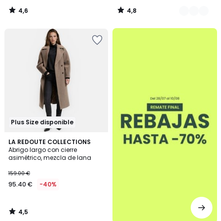
4,6
4,8
/
/
5
5
.
Plus Size disponible
4,5
LA REDOUTE COLLECTIONS
/ 5
Abrigo largo con cierre
asimétrico, mezcla de lana
159.00 €
95.40 €
-40%
4,5
/