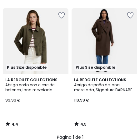
5
5
Plus Size disponible
Plus Size disponible
4,4
4,5
LA REDOUTE COLLECTIONS
LA REDOUTE COLLECTIONS
/ 5
/ 5
Abrigo corto con cierre de
Abrigo de paño de lana
botones, lana mezclada
mezclada, Signature BARNABE
99.99 €
119.99 €
4,4
4,5
/
/
5
5
Página 1 de 1