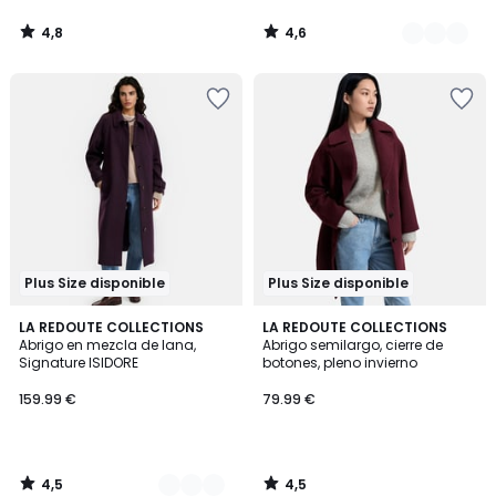
4,8
4,6
/
/
5
5
Plus Size disponible
Plus Size disponible
4,5
4,5
2
LA REDOUTE COLLECTIONS
LA REDOUTE COLLECTIONS
/ 5
/ 5
Abrigo en mezcla de lana,
Abrigo semilargo, cierre de
Colores
Signature ISIDORE
botones, pleno invierno
159.99 €
79.99 €
4,5
4,5
/
/