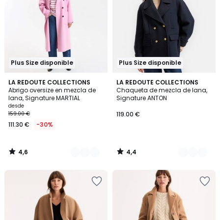
Plus Size disponible
Plus Size disponible
4,6
4,4
4
LA REDOUTE COLLECTIONS
2
LA REDOUTE COLLECTIONS
/ 5
/ 5
Abrigo oversize en mezcla de
Chaqueta de mezcla de lana,
Colores
Colores
lana, Signature MARTIAL
Signature ANTON
desde
159.00 €
119.00 €
111.30 €
-30%
4,6
4,4
/
/
5
5