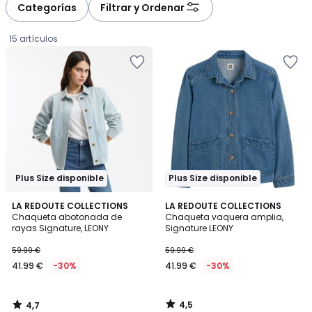
Categorías
Filtrar y Ordenar
15 artículos
Plus Size disponible
Plus Size disponible
4,7
4,5
LA REDOUTE COLLECTIONS
LA REDOUTE COLLECTIONS
/ 5
/ 5
Chaqueta abotonada de
Chaqueta vaquera amplia,
rayas Signature, LEONY
Signature LEONY
41.99
59.99 €
59.99 €
€
41.99 €
-30%
41.99 €
-30%
en
lugar
de
4,5
4,7
59.99
/
/