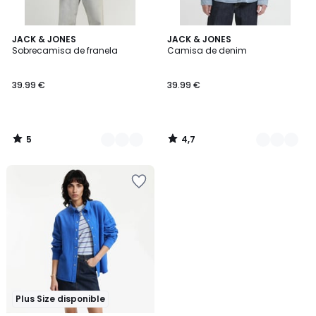
5
4,7
2
JACK & JONES
2
JACK & JONES
/
/ 5
Sobrecamisa de franela
Camisa de denim
Colores
Colores
5
39.99 €
39.99 €
5
4,7
/
/
5
5
Plus Size disponible