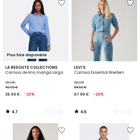
Plus Size disponible
4,7
4,5
3
LA REDOUTE COLLECTIONS
3
LEVI'S
/ 5
/ 5
Camisa de lino, manga larga
Camisa Essential Western
Colores
Colores
desde
desde
49.99 €
84.99 €
38.49 €
-23%
67.99 €
-20%
4,7
4,5
/
/
5
5