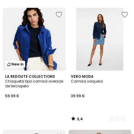
5
5
€
30%
descuento
aplicado.
New in
3,4
LA REDOUTE COLLECTIONS
2
VERO MODA
/ 5
Chaqueta tipo camisa oversize
Camisa vaquera
Colores
de terciopelo
59.99 €
39.99 €
3,4
/
5