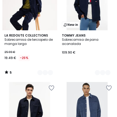
New in
5
3
LA REDOUTE COLLECTIONS
2
TOMMY JEANS
/
Sobrecamisa de terciopelo de
Sobrecamisa de pana
Colores
Colores
5
manga larga
acanalada
25.99 €
109.90 €
19.49 €
-25%
5
/
5