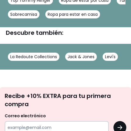
Top Tommy Hilfiger
Ropa de estar por casa
Túnic
Sobrecamisa
Ropa para estar en casa
Descubre también:
La Redoute Collections
Jack & Jones
Levi's
No
Recibe +10% EXTRA para tu primera
te
compra
olvides
revisar
Correo electrónico
tu
OK
correo