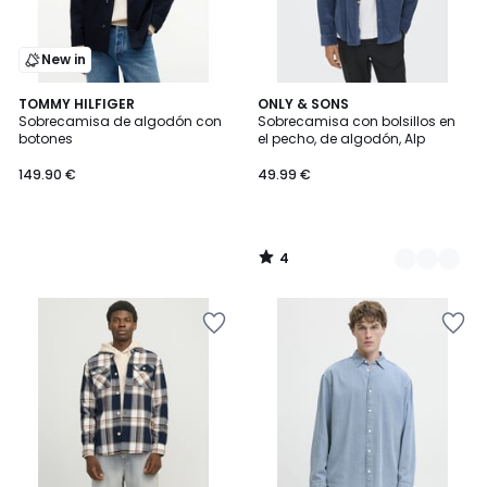
New in
4
TOMMY HILFIGER
2
ONLY & SONS
/
Sobrecamisa de algodón con
Sobrecamisa con bolsillos en
Colores
5
botones
el pecho, de algodón, Alp
149.90 €
49.99 €
4
/
5