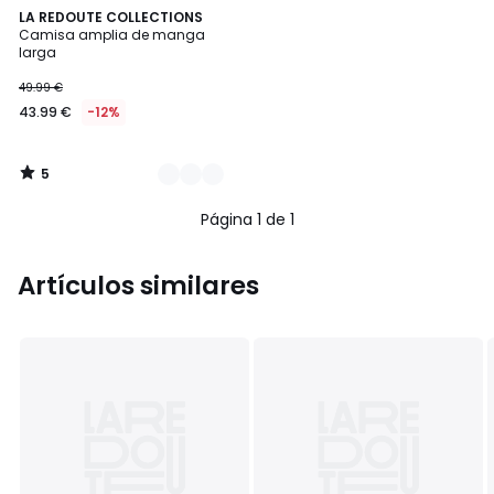
5
2
LA REDOUTE COLLECTIONS
/
Camisa amplia de manga
Colores
5
larga
49.99 €
43.99 €
-12%
5
/
5
Página 1 de 1
Artículos similares