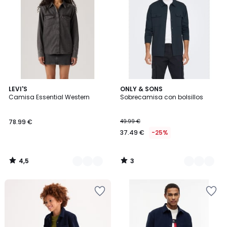
4,5
3
2
LEVI'S
2
ONLY & SONS
/ 5
/
Camisa Essential Western
Sobrecamisa con bolsillos
Colores
Colores
5
78.99 €
49.99 €
37.49 €
-25%
4,5
3
/
/
5
5