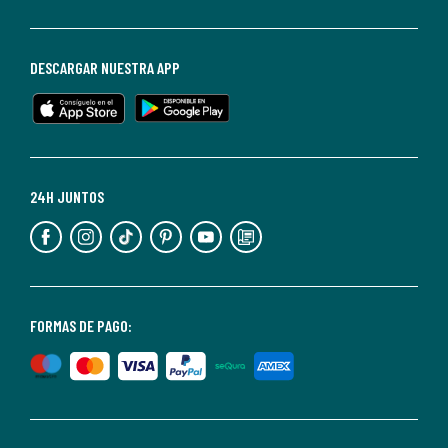
darte
de
baja
DESCARGAR NUESTRA APP
en
cualquier
momento.
Para
más
24H JUNTOS
información,
puedes
consultar
nuestra
<2>política
FORMAS DE PAGO:
de
privacidad</2>.