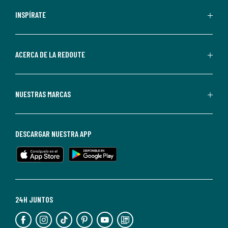
personalizadas
INSPÍRATE
por
parte
de
ACERCA DE LA REDOUTE
La
Redoute.
Puedes
NUESTRAS MARCAS
darte
de
baja
DESCARGAR NUESTRA APP
en
cualquier
momento.
Para
más
24H JUNTOS
información,
puedes