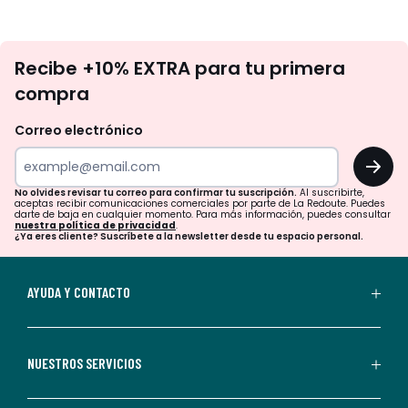
No
Recibe +10% EXTRA para tu primera
te
compra
olvides
revisar
Correo electrónico
tu
OK
correo
para
No olvides revisar tu correo para confirmar tu suscripción.
Al suscribirte,
aceptas recibir comunicaciones comerciales por parte de La Redoute. Puedes
confirmar
darte de baja en cualquier momento. Para más información, puedes consultar
nuestra política de privacidad
.
tu
¿Ya eres cliente? Suscríbete a la newsletter desde tu espacio personal.
suscripción.
Al
AYUDA Y CONTACTO
suscribirte,
aceptas
recibir
NUESTROS SERVICIOS
comunicaciones
comerciales