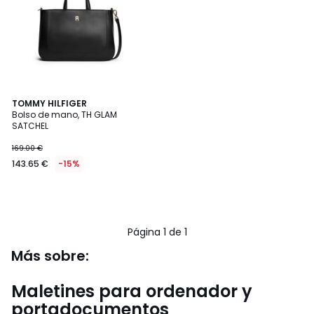
TOMMY HILFIGER
Bolso de mano, TH GLAM
SATCHEL
143.65
169.00 €
€
143.65 €
-15%
en
lugar
de
169.00
€
Página 1 de 1
15%
descuento
Más sobre:
aplicado.
Maletines para ordenador y
portadocumentos