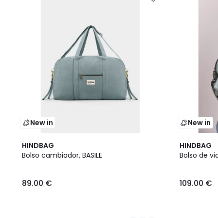
New in
New in
2
2
HINDBAG
HINDBAG
Colores
Colores
Bolso cambiador, BASILE
Bolso de vi
89.00
89.00 €
109.00 €
€.