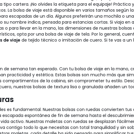
tipo cartera. ¡No olvides la etiqueta para el equipaje!
Práctica 
. La bolsa de viaje está disponible en varios tamaños según la 
ra escapadas de un día. Algunos preferirán una mochila o una 
 su nombre indica, pensada para estancias cortas. Si viaja en a
as o para llevar en la mano, las dimensiones de nuestras bolsas 
sticos, opta por una bolsa de viaje de tela. Por lo general, cue
s de viaje
de tejido técnico o imitación de cuero. Si te vas a un l
fin de semana tan esperado. Con tu bolsa de viaje en la mano, cru
an practicidad y estética. Estas bolsas son mucho más que sim
los compartimentos de la cabina, sin comprometer tu estilo. De
cuero, nuestras bolsas de textura lisa o granulada añaden un to
uras
ades es fundamental. Nuestras bolsas con ruedas convierten tus
 escapada espontánea de fin de semana hasta el descubrimien
de vida activo. Nuestras maletas con ruedas se desplazan fáci
leva contigo todo lo que necesitas con total tranquilidad y sin s
estras maletas, cada detalle ha sido pensado para simplificar tu