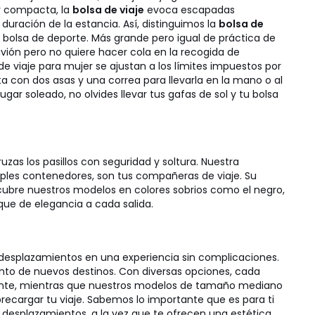
y compacta, la
bolsa de viaje
evoca escapadas
duración de la estancia. Así, distinguimos la
bolsa de
bolsa de deporte. Más grande pero igual de práctica de
vión pero no quiere hacer cola en la recogida de
de viaje para mujer se ajustan a los límites impuestos por
nta con dos asas y una correa para llevarla en la mano o al
ugar soleado, no olvides llevar tus gafas de sol y tu bolsa
zas los pasillos con seguridad y soltura. Nuestra
ples contenedores, son tus compañeras de viaje. Su
scubre nuestros modelos en colores sobrios como el negro,
que de elegancia a cada salida.
 desplazamientos en una experiencia sin complicaciones.
to de nuevos destinos. Con diversas opciones, cada
lmente, mientras que nuestros modelos de tamaño mediano
obrecargar tu viaje. Sabemos lo importante que es para ti
s desplazamientos, a la vez que te ofrecen una estética