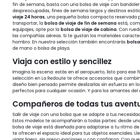
fin de semana, basta con una bolsa de viaje con bandolera 
despreocupadas, fines de semana largos y destinos exóticos
viaje 24 horas
, una pequeña bolsa compacta reservada pa
transportar, la
bolsa de viaje de fin de semana
está, como
equipajes, opte por la
bolsa de viaje de cabina
. Con rued
las compañías aéreas. Si te gustan los materiales caracterí
hombro. En nuestra selección también encontrarás
bolsa
de mano o bolsa de playa.
Viaja con estilo y sencillez
Imagina la escena: estás en el aeropuerto, listo para ese 
selección en La Redoute te ofrece accesorios que combin
diseño bien pensado permite deslizarlas sin esfuerzo en 
perfectos para cualquier ocasión. Y para los amantes del 
Compañeros de todas tus avent
Salir de viaje con una bolsa que se adapte a tus necesid
Estos modelos te acompañarán a todas partes: desde una
bolsa de viaje está diseñada para adaptarse a tu ritmo 
te ofrecen el espacio ideal para tus objetos esenciales. L
viajar ligero, sin preocupaciones y con confianza. Con nu