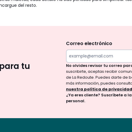
ncargue del resto.
No
te
olvides
Correo electrónico
revisar
tu
para tu
No olvides revisar tu correo par
correo
suscribirte, aceptas recibir comu
para
de La Redoute. Puedes darte de b
confirmar
más información, puedes consult
tu
nuestra política de privacida
¿Ya eres cliente? Suscríbete a l
suscripción.
personal.
Al
suscribirte,
aceptas
recibir