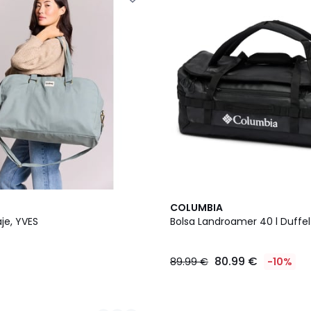
COLUMBIA
aje, YVES
Bolsa Landroamer 40 l Duffel
80.99 €
89.99 €
-10%