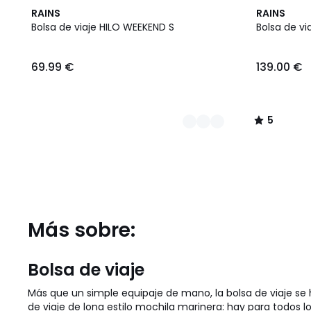
3
5
RAINS
RAINS
Colores
/
Bolsa de viaje HILO WEEKEND S
Bolsa de vi
5
69.99 €
139.00 €
5
/
5
Más sobre:
Bolsa de viaje
Más que un simple equipaje de mano, la bolsa de viaje se
de viaje de lona estilo mochila marinera: hay para todos lo