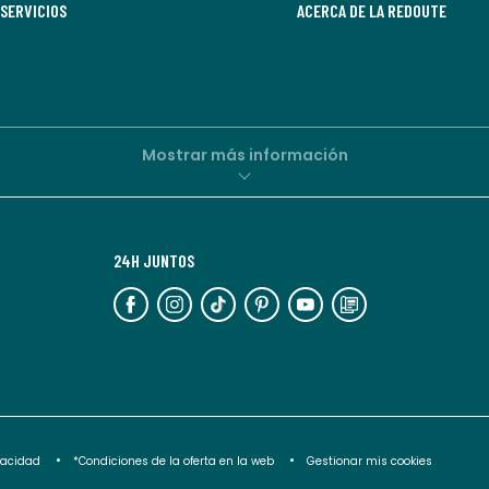
SERVICIOS
comunicaciones
ACERCA DE LA REDOUTE
comerciales
personalizadas
por
parte
de
Mostrar más información
La
Redoute.
Puedes
24H JUNTOS
darte
de
baja
en
cualquier
momento.
Para
ivacidad
*Condiciones de la oferta en la web
Gestionar mis cookies
más