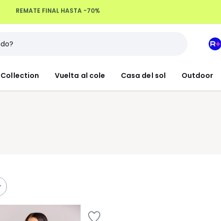
Devoluciones hasta 100 días
M
e
L
Collection
Vuelta al cole
Casa del sol
Outdoor
R
+