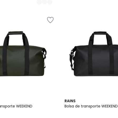
2
RAINS
Colores
ransporte WEEKEND
Bolsa de transporte WEEKEND