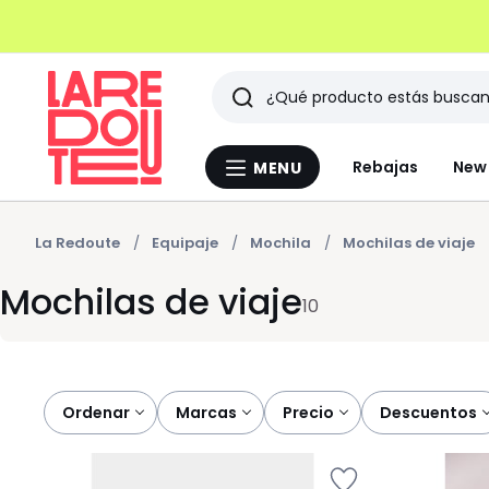
Buscar
Últimos
Rebajas
New 
MENU
Menu
artículos
La
Redoute
vistos
La Redoute
Equipaje
Mochila
Mochilas de viaje
Mochilas de viaje
10
Ordenar
marcas
precio
descuentos