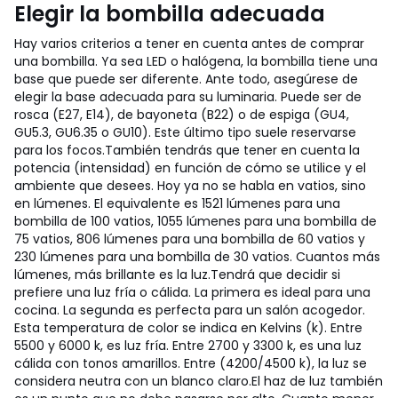
Elegir la bombilla adecuada
Hay varios criterios a tener en cuenta antes de comprar
una bombilla. Ya sea LED o halógena, la bombilla tiene una
base que puede ser diferente. Ante todo, asegúrese de
elegir la base adecuada para su luminaria. Puede ser de
rosca (E27, E14), de bayoneta (B22) o de espiga (GU4,
GU5.3, GU6.35 o GU10). Este último tipo suele reservarse
para los focos.
También tendrás que tener en cuenta la
potencia (intensidad) en función de cómo se utilice y el
ambiente que desees. Hoy ya no se habla en vatios, sino
en lúmenes. El equivalente es 1521 lúmenes para una
bombilla de 100 vatios, 1055 lúmenes para una bombilla de
75 vatios, 806 lúmenes para una bombilla de 60 vatios y
230 lúmenes para una bombilla de 30 vatios. Cuantos más
lúmenes, más brillante es la luz.
Tendrá que decidir si
prefiere una luz fría o cálida. La primera es ideal para una
cocina. La segunda es perfecta para un salón acogedor.
Esta temperatura de color se indica en Kelvins (k). Entre
5500 y 6000 k, es luz fría. Entre 2700 y 3300 k, es una luz
cálida con tonos amarillos. Entre (4200/4500 k), la luz se
considera neutra con un blanco claro.
El haz de luz también