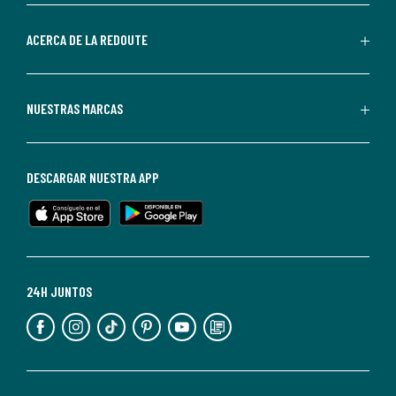
parte
de
ACERCA DE LA REDOUTE
La
Redoute.
Puedes
NUESTRAS MARCAS
darte
de
baja
DESCARGAR NUESTRA APP
en
cualquier
momento.
Para
más
24H JUNTOS
información,
puedes
consultar
nuestra