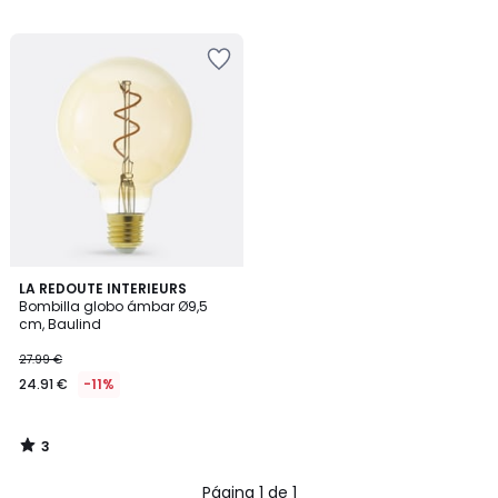
24.99
/
/
5
5
€
24%
descuento
aplicado.
3
LA REDOUTE INTERIEURS
/
Bombilla globo ámbar Ø9,5
5
cm, Baulind
27.99 €
24.91 €
-11%
3
/
5
Página 1 de 1