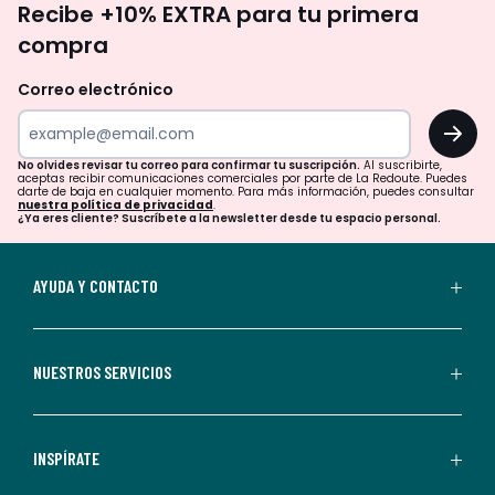
Recibe +10% EXTRA para tu primera
te
compra
olvides
revisar
Correo electrónico
tu
OK
correo
para
No olvides revisar tu correo para confirmar tu suscripción.
Al suscribirte,
aceptas recibir comunicaciones comerciales por parte de La Redoute. Puedes
confirmar
darte de baja en cualquier momento. Para más información, puedes consultar
nuestra política de privacidad
.
tu
¿Ya eres cliente? Suscríbete a la newsletter desde tu espacio personal.
suscripción.
Al
AYUDA Y CONTACTO
suscribirte,
aceptas
recibir
NUESTROS SERVICIOS
comunicaciones
comerciales
personalizadas
INSPÍRATE
por