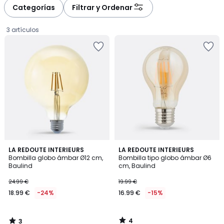
Categorías
Filtrar y Ordenar
3 artículos
3
4
LA REDOUTE INTERIEURS
LA REDOUTE INTERIEURS
/
/
Bombilla globo ámbar Ø12 cm,
Bombilla tipo globo ámbar Ø6
5
5
Baulind
cm, Baulind
18.99
24.99 €
19.99 €
€
18.99 €
-24%
16.99 €
-15%
en
lugar
de
4
3