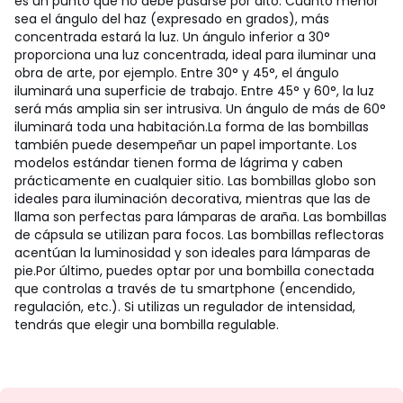
es un punto que no debe pasarse por alto. Cuanto menor
sea el ángulo del haz (expresado en grados), más
concentrada estará la luz. Un ángulo inferior a 30°
proporciona una luz concentrada, ideal para iluminar una
obra de arte, por ejemplo. Entre 30° y 45°, el ángulo
iluminará una superficie de trabajo. Entre 45° y 60°, la luz
será más amplia sin ser intrusiva. Un ángulo de más de 60°
iluminará toda una habitación.
La forma de las bombillas
también puede desempeñar un papel importante. Los
modelos estándar tienen forma de lágrima y caben
prácticamente en cualquier sitio. Las bombillas globo son
ideales para iluminación decorativa, mientras que las de
llama son perfectas para lámparas de araña. Las bombillas
de cápsula se utilizan para focos. Las bombillas reflectoras
acentúan la luminosidad y son ideales para lámparas de
pie.
Por último, puedes optar por una bombilla conectada
que controlas a través de tu smartphone (encendido,
regulación, etc.). Si utilizas un regulador de intensidad,
tendrás que elegir una bombilla regulable.
No