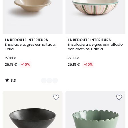
3,3
4
LA REDOUTE INTERIEURS
LA REDOUTE INTERIEURS
/ 5
Ensaladera, gres esmaltado,
Ensaladera de gres esmaltado
Colores
Toria
con motivos, Baldia
27.99 €
27.99 €
25.19 €
-10%
25.19 €
-10%
3,3
/
5