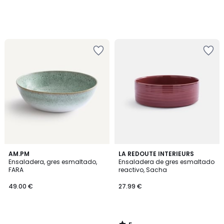
5
AM.PM
LA REDOUTE INTERIEURS
/
Ensaladera, gres esmaltado,
Ensaladera de gres esmaltado
5
FARA
reactivo, Sacha
49.00 €
27.99 €