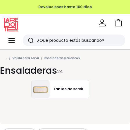
Devoluciones hasta 100 días
Ir
a
La
la
Redoute
Menu
Buscar
cesta
Últimos
...
artículos
Vajilla para servir
Ensaladeras y cuencos
Ensaladeras
vistos
24
Tablas de servir