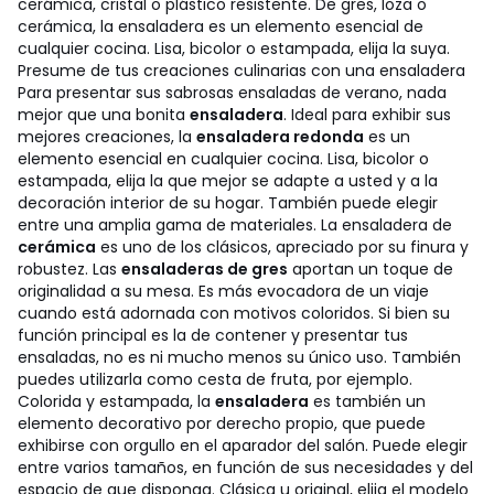
cerámica, cristal o plástico resistente. De gres, loza o
cerámica, la ensaladera es un elemento esencial de
cualquier cocina. Lisa, bicolor o estampada, elija la suya.
Presume de tus creaciones culinarias con una ensaladera
Para presentar sus sabrosas ensaladas de verano, nada
mejor que una bonita
ensaladera
. Ideal para exhibir sus
mejores creaciones, la
ensaladera redonda
es un
elemento esencial en cualquier cocina. Lisa, bicolor o
estampada, elija la que mejor se adapte a usted y a la
decoración interior de su hogar. También puede elegir
entre una amplia gama de materiales. La ensaladera de
cerámica
es uno de los clásicos, apreciado por su finura y
robustez. Las
ensaladeras de gres
aportan un toque de
originalidad a su mesa. Es más evocadora de un viaje
cuando está adornada con motivos coloridos. Si bien su
función principal es la de contener y presentar tus
ensaladas, no es ni mucho menos su único uso. También
puedes utilizarla como cesta de fruta, por ejemplo.
Colorida y estampada, la
ensaladera
es también un
elemento decorativo por derecho propio, que puede
exhibirse con orgullo en el aparador del salón. Puede elegir
entre varios tamaños, en función de sus necesidades y del
espacio de que disponga. Clásica u original, elija el modelo