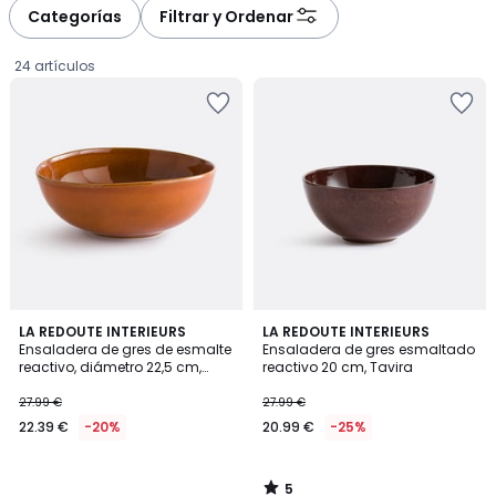
Categorías
Filtrar y Ordenar
24 artículos
5
LA REDOUTE INTERIEURS
LA REDOUTE INTERIEURS
/
Ensaladera de gres de esmalte
Ensaladera de gres esmaltado
5
reactivo, diámetro 22,5 cm,
reactivo 20 cm, Tavira
22.39
TAVIRA
27.99 €
27.99 €
€
22.39 €
-20%
20.99 €
-25%
en
lugar
de
5