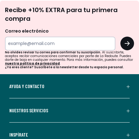
No
Recibe +10% EXTRA para tu primera
te
compra
olvides
revisar
Correo electrónico
tu
OK
correo
para
No olvides revisar tu correo para confirmar tu suscripción.
Al suscribirte,
aceptas recibir comunicaciones comerciales por parte de La Redoute. Puedes
confirmar
darte de baja en cualquier momento. Para más información, puedes consultar
nuestra política de privacidad
.
tu
¿Ya eres cliente? Suscríbete a la newsletter desde tu espacio personal.
suscripción.
Al
AYUDA Y CONTACTO
suscribirte,
aceptas
recibir
NUESTROS SERVICIOS
comunicaciones
comerciales
personalizadas
INSPÍRATE