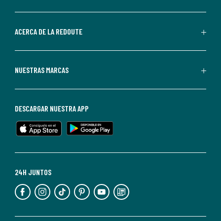
por
parte
de
ACERCA DE LA REDOUTE
La
Redoute.
Puedes
NUESTRAS MARCAS
darte
de
baja
DESCARGAR NUESTRA APP
en
cualquier
momento.
Para
más
24H JUNTOS
información,
puedes
consultar