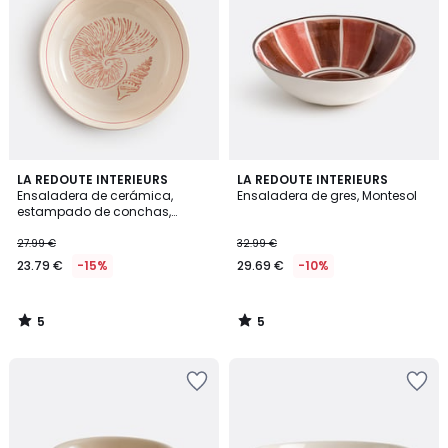
5
5
LA REDOUTE INTERIEURS
LA REDOUTE INTERIEURS
/
/
Ensaladera de cerámica,
Ensaladera de gres, Montesol
5
5
estampado de conchas,
OMANA
27.99 €
32.99 €
23.79 €
-15%
29.69 €
-10%
5
5
/
/
5
5