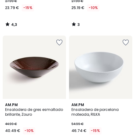
27.99 €
27.99 €
23.79 €
-15%
25.19 €
-10%
4,3
3
/
/
5
5
AM.PM
AM.PM
Ensaladera de gres esmaltado
Ensaladera de porcelana
brillante, Zouro
moteada, RILKA
44.99 €
54.99 €
40.49 €
-10%
46.74 €
-15%