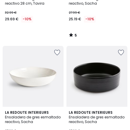
5
reactivo 28 cm, Tavira
reactivo, Sacha
32.99 €
27.99 €
29.69 €
-10%
25.19 €
-10%
5
/
5
4,3
3
LA REDOUTE INTERIEURS
LA REDOUTE INTERIEURS
/ 5
/
Ensaladera de gres esmaltado
Ensaladera de gres esmaltado
5
reactivo, Sacha
reactivo, Sacha