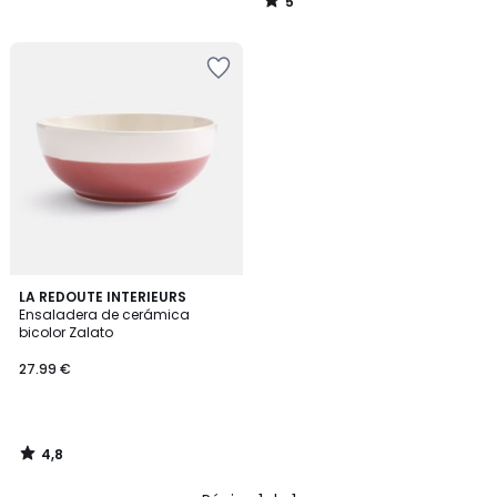
5
/
5
4,8
LA REDOUTE INTERIEURS
/ 5
Ensaladera de cerámica
bicolor Zalato
27.99 €
4,8
/
5