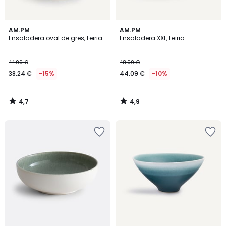
4,7
4,9
AM.PM
AM.PM
/ 5
/ 5
Ensaladera oval de gres, Leiria
Ensaladera XXL, Leiria
44.99 €
48.99 €
38.24 €
-15%
44.09 €
-10%
4,7
4,9
/
/
5
5