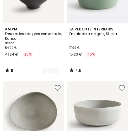
5
4,8
3
AM.PM
LA REDOUTE INTERIEURS
/
/ 5
Ensaladera de gres esmaltado,
Ensaladera de gres, Shella
Colores
5
Kanso
desde
54.99 €
17.99 €
41.24 €
-25%
15.29 €
-15%
5
4,8
/
/
5
5