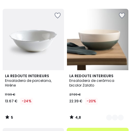
27.99
/
5
€
20%
descuento
aplicado.
5
4,8
LA REDOUTE INTERIEURS
3
LA REDOUTE INTERIEURS
/
/ 5
Ensaladera de porcelana,
Ensaladera de cerámica
Colores
5
Hirène
bicolor Zalato
17.99 €
27.99 €
13.67 €
-24%
22.39 €
-20%
5
4,8
/
/
5
5
.