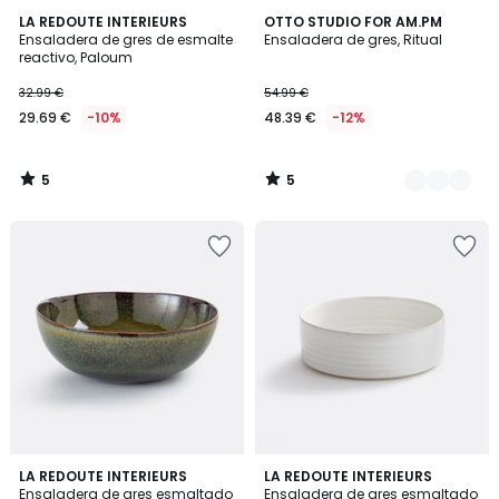
5
5
LA REDOUTE INTERIEURS
2
OTTO STUDIO FOR AM.PM
/
/
Ensaladera de gres de esmalte
Ensaladera de gres, Ritual
Colores
5
5
reactivo, Paloum
32.99 €
54.99 €
29.69 €
-10%
48.39 €
-12%
5
5
/
/
5
5
5
LA REDOUTE INTERIEURS
LA REDOUTE INTERIEURS
/
Ensaladera de gres esmaltado
Ensaladera de gres esmaltado