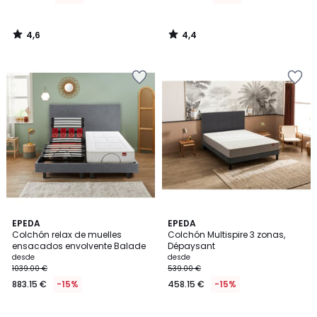
4,6
4,4
/
/
5
5
3,7
5
EPEDA
EPEDA
/ 5
/
Colchón relax de muelles
Colchón Multispire 3 zonas,
5
ensacados envolvente Balade
Dépaysant
desde
desde
1039.00 €
539.00 €
883.15 €
-15%
458.15 €
-15%