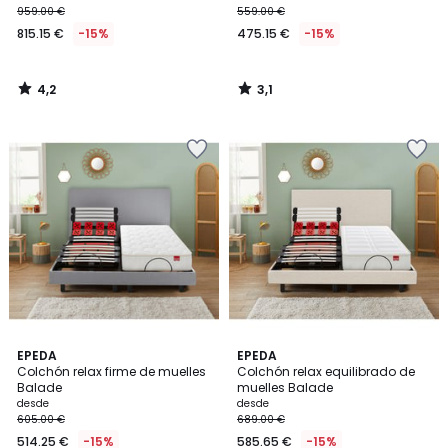
959.00 €
559.00 €
815.15 €
-15%
475.15 €
-15%
4,2
3,1
/
/
5
5
4,6
4,4
EPEDA
EPEDA
/ 5
/ 5
Colchón relax firme de muelles
Colchón relax equilibrado de
Balade
muelles Balade
desde
desde
605.00 €
689.00 €
514.25 €
-15%
585.65 €
-15%