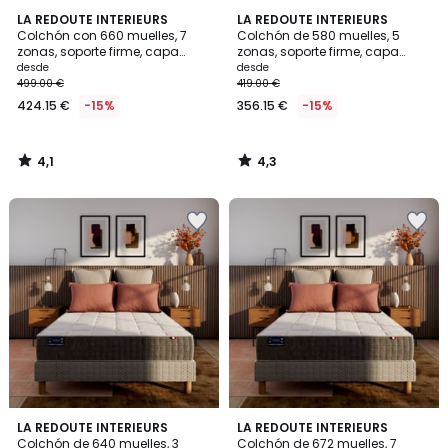
4,1
4,3
LA REDOUTE INTERIEURS
LA REDOUTE INTERIEURS
/ 5
/ 5
Colchón con 660 muelles, 7
Colchón de 580 muelles, 5
zonas, soporte firme, capa
zonas, soporte firme, capa
superior mullida
superior envolvente
desde
desde
499.00 €
419.00 €
424.15 €
-15%
356.15 €
-15%
4,1
4,3
/
/
5
5
4,4
4,3
LA REDOUTE INTERIEURS
LA REDOUTE INTERIEURS
/ 5
/ 5
Colchón de 640 muelles, 3
Colchón de 672 muelles, 7