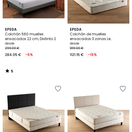
5
EPEDA
EPEDA
/
Colchón 560 muelles
Colchón de muelles
5
ensacados 22 cm, Distinto 2
ensacados 3 zonas Le
délicatesse
desde
desde
299.00 €
1319.00 €
284.05 €
-5%
1121.15 €
-15%
5
/
5