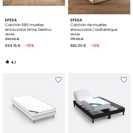
4,1
EPEDA
EPEDA
/ 5
Colchón 580 muelles
Colchón de muelles
ensacados firme, Destino
ensacados L’authentique
desde
desde
699.00 €
775.00 €
594.15 €
-15%
682.00 €
-12%
4,1
/
5