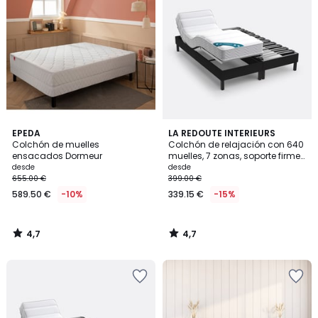
4,7
4,7
EPEDA
LA REDOUTE INTERIEURS
/ 5
/ 5
Colchón de muelles
Colchón de relajación con 640
ensacados Dormeur
muelles, 7 zonas, soporte firme
y sensación inicial mullida
desde
desde
655.00 €
399.00 €
589.50 €
-10%
339.15 €
-15%
4,7
4,7
/
/
5
5