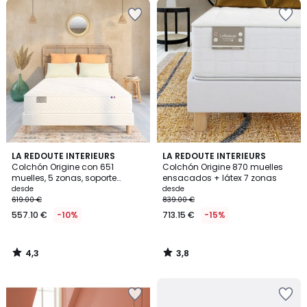
4,3
3,8
LA REDOUTE INTERIEURS
LA REDOUTE INTERIEURS
/ 5
/ 5
Colchón Origine con 651
Colchón Origine 870 muelles
muelles, 5 zonas, soporte
ensacados + látex 7 zonas
semifirme, sensación inicial
desde
desde
envolvente
619.00 €
839.00 €
557.10 €
-10%
713.15 €
-15%
4,3
3,8
/
/
5
5