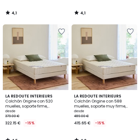
4,1
4,1
/
/
5
5
4,5
4,2
LA REDOUTE INTERIEURS
LA REDOUTE INTERIEURS
/ 5
/ 5
Colchón Origine con 520
Colchón Origine con 588
muelles, soporte firme,
muelles, soporte muy firme,
sensación inicial mullida
sensación inicial mullida
desde
desde
379.00 €
489.00 €
322.15 €
-15%
415.65 €
-15%