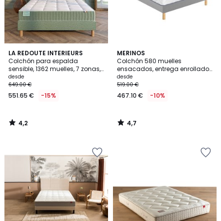
4,2
4,7
LA REDOUTE INTERIEURS
MERINOS
/ 5
/ 5
Colchón para espalda
Colchón 580 muelles
sensible, 1362 muelles, 7 zonas,
ensacados, entrega enrollado,
soporte firme, capa superior
Sweety
desde
desde
tonificante
649.00 €
519.00 €
551.65 €
-15%
467.10 €
-10%
4,2
4,7
/
/
5
5