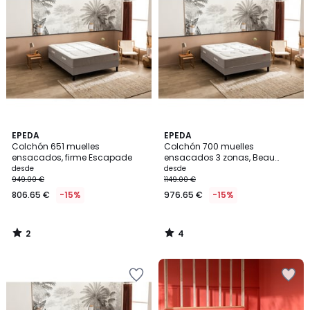
2
4
EPEDA
EPEDA
/
/
Colchón 651 muelles
Colchón 700 muelles
5
5
ensacados, firme Escapade
ensacados 3 zonas, Beau
Séjour
desde
desde
949.00 €
1149.00 €
806.65 €
-15%
976.65 €
-15%
2
4
/
/
5
5