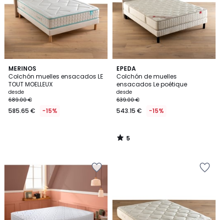
5
MERINOS
EPEDA
/
Colchón muelles ensacados LE
Colchón de muelles
5
TOUT MOELLEUX
ensacados Le poétique
desde
desde
689.00 €
639.00 €
585.65 €
-15%
543.15 €
-15%
5
/
5