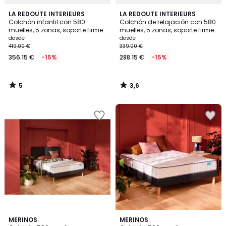
5
3,6
LA REDOUTE INTERIEURS
LA REDOUTE INTERIEURS
/
/ 5
Colchón infantil con 580
Colchón de relajación con 580
5
muelles, 5 zonas, soporte firme,
muelles, 5 zonas, soporte firme
sensación inicial envolvente
y sensación inicial mullida
desde
desde
419.00 €
339.00 €
356.15 €
-15%
288.15 €
-15%
5
3,6
/
/
5
5
4,7
5
MERINOS
MERINOS