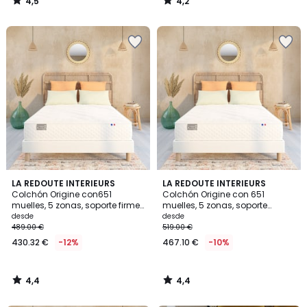
4,5
4,2
/
/
5
5
4,4
4,4
LA REDOUTE INTERIEURS
LA REDOUTE INTERIEURS
/ 5
/ 5
Colchón Origine con651
Colchón Origine con 651
muelles, 5 zonas, soporte firme
muelles, 5 zonas, soporte
y sensación inicial mullida
semifirme, sensación inicial
desde
desde
mullida
489.00 €
519.00 €
430.32 €
-12%
467.10 €
-10%
4,4
4,4
/
/
5
5