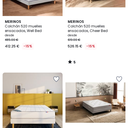
5
MERINOS
MERINOS
/
Colchón 520 muelles
Colchón 520 muelles
5
ensacados, Well Bed
ensacados, Cheer Bed
desde
desde
485.00 €
619.00 €
412.25 €
-15%
526.15 €
-15%
5
/
5