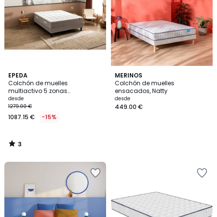
3
EPEDA
MERINOS
/
Colchón de muelles
Colchón de muelles
5
multiactivo 5 zonas
ensacados, Natty
L'inoubliable
desde
desde
1279.00 €
449.00 €
1087.15 €
-15%
3
/
5