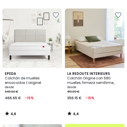
€
/
/
5
5
en
lugar
de
189.00
€
15%
descuento
aplicado.
4,6
4,4
EPEDA
LA REDOUTE INTERIEURS
/ 5
/ 5
Colchón de muelles
Colchón Origine con 580
ensacados L’originel
muelles, firmeza semifirme,
sensación inicial mullida
desde
desde
549.00 €
419.00 €
466.65 €
-15%
356.15 €
-15%
4,6
4,4
/
/
5
5
.