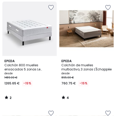
2
4
EPEDA
EPEDA
/
/
Colchón 800 muelles
Colchón de muelles
5
5
ensacados 5 zonas Le
multiactivo, 3 zonas L'Échappée
Majestueux
desde
desde
1489.00 €
895.00 €
1265.65 €
-15%
760.75 €
-15%
2
4
/
/
5
5