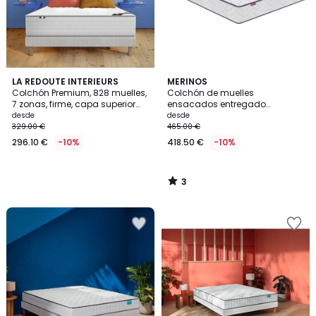
3
LA REDOUTE INTERIEURS
MERINOS
/
Colchón Premium, 828 muelles,
Colchón de muelles
5
7 zonas, firme, capa superior
ensacados entregado
mullida, tratamiento ignífugo
enrollado, Smiling
desde
desde
329.00 €
465.00 €
296.10 €
-10%
418.50 €
-10%
3
/
5