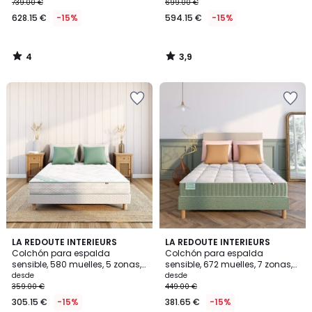
forma
envolvente
739.00 €
699.00 €
628.15 €
-15%
594.15 €
-15%
4
3,9
/
/
5
5
4,1
4,1
LA REDOUTE INTERIEURS
LA REDOUTE INTERIEURS
/ 5
/ 5
Colchón para espalda
Colchón para espalda
sensible, 580 muelles, 5 zonas,
sensible, 672 muelles, 7 zonas,
soporte firme, sensación inicial
soporte firme, sensación inicial
desde
desde
mullida
mullida
359.00 €
449.00 €
305.15 €
-15%
381.65 €
-15%