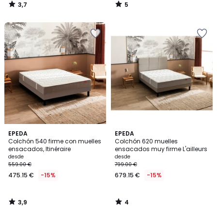
3,7
5
/
/
5
5
3,9
4
EPEDA
EPEDA
/ 5
/
Colchón 540 firme con muelles
Colchón 620 muelles
5
ensacados, Itinéraire
ensacados muy firme L'ailleurs
desde
desde
559.00 €
799.00 €
475.15 €
-15%
679.15 €
-15%
3,9
4
/
/
5
5