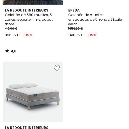
4,8
LA REDOUTE INTERIEURS
EPEDA
/ 5
Colchón de 580 muelles, 5
Colchón de muelles
zonas, soporte firme, capa
ensacados de 5 zonas, L'Etoile
superior envolvente
desde
desde
419.00 €
1659.00 €
356.15 €
-15%
1410.15 €
-15%
4,8
/
5
4,5
LA REDOUTE INTERIEURS