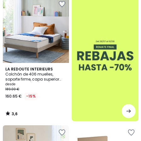
3,6
LA REDOUTE INTERIEURS
/ 5
Colchón de 406 muelles,
soporte firme, capa superior
mullida
desde
189.00 €
160.65 €
-15%
3,6
/
5