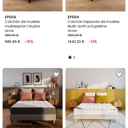
1
EPEDA
EPEDA
/
Colchón de muelles
Colchón tapizado de muelles
5
multiespiral L’illustre
Multi-actif Le Suprême
desde
desde
689.00 €
1639.00 €
585.65 €
-15%
1442.32 €
-12%
1
/
5