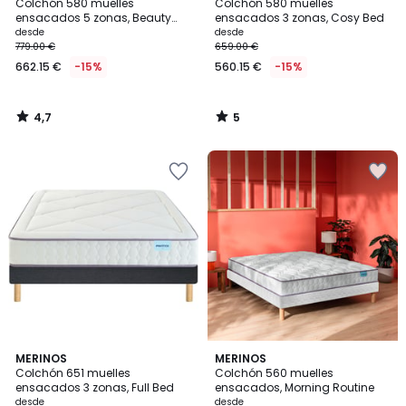
/ 5
/
Colchón 580 muelles
Colchón 580 muelles
5
ensacados 5 zonas, Beauty
ensacados 3 zonas, Cosy Bed
Bed
desde
desde
779.00 €
659.00 €
662.15 €
-15%
560.15 €
-15%
4,7
5
/
/
5
5
4,2
3,1
MERINOS
MERINOS
/ 5
/
Colchón 651 muelles
Colchón 560 muelles
5
ensacados 3 zonas, Full Bed
ensacados, Morning Routine
desde
desde