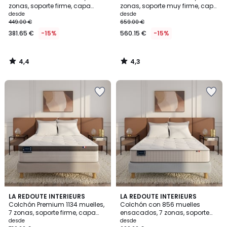
zonas, soporte firme, capa
zonas, soporte muy firme, capa
superior mullida
superior mullida
desde
desde
449.00 €
659.00 €
381.65 €
-15%
560.15 €
-15%
4,4
4,3
/
/
5
5
4
3,9
LA REDOUTE INTERIEURS
LA REDOUTE INTERIEURS
/
/ 5
Colchón Premium 1134 muelles,
Colchón con 856 muelles
5
7 zonas, soporte firme, capa
ensacados, 7 zonas, soporte
superior con memoria de
firme, sensación inicial
desde
desde