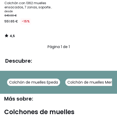
/ 5
Colchón con 1362 muelles
ensacados, 7 zonas, soporte
firme, capa superior envolvente
desde
649.00 €
551.65 €
-15%
4,5
/
5
Página 1 de 1
Descubre:
Colchón de muelles Epeda
Colchón de muelles Merin
Más sobre:
Colchones de muelles