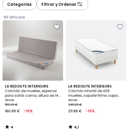
à
à
Categorías
Filtrar y Ordenar
gauche
droite
60 artículos
4
4,1
LA REDOUTE INTERIEURS
LA REDOUTE INTERIEURS
/
/ 5
Colchón de muelles, especial
Colchón infantil de 406
5
para sofás cama, altura de 14
muelles, soporte firme, capa
Precio
cm
superior mullida
desde
desde
189.00 €
249.00 €
a
160.65 €
-15%
211.65 €
-15%
partir
de
160.65
4
4,1