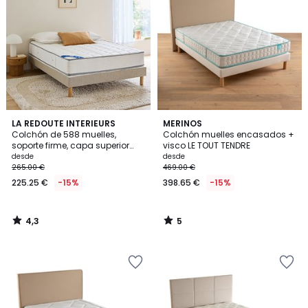
4,3
5
LA REDOUTE INTERIEURS
MERINOS
/ 5
/
Colchón de 588 muelles,
Colchón muelles encasados +
5
soporte firme, capa superior
visco LE TOUT TENDRE
mullida
desde
desde
265.00 €
469.00 €
225.25 €
-15%
398.65 €
-15%
4,3
5
/
/
5
5