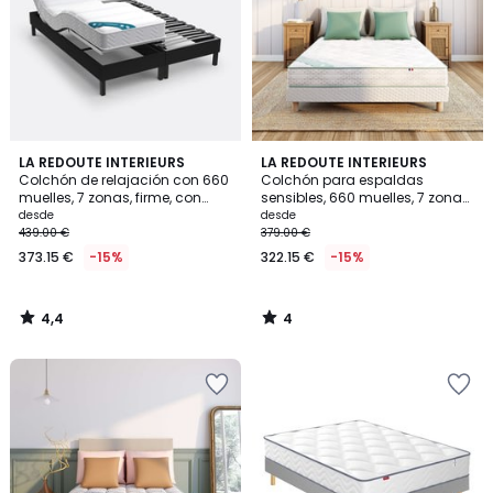
4,4
4
LA REDOUTE INTERIEURS
LA REDOUTE INTERIEURS
/ 5
/
Colchón de relajación con 660
Colchón para espaldas
5
muelles, 7 zonas, firme, con
sensibles, 660 muelles, 7 zonas,
capa superior de espuma
soporte muy firme, capa
desde
desde
viscoelástica
superior mullida
439.00 €
379.00 €
373.15 €
-15%
322.15 €
-15%
4,4
4
/
/
5
5