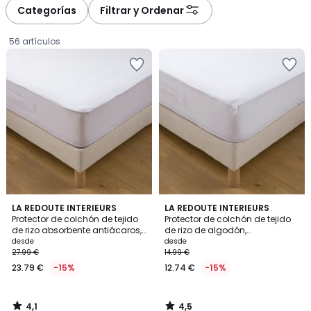
à
à
Categorías
Filtrar y Ordenar
gauche
droite
56 artículos
4,1
4,5
LA REDOUTE INTERIEURS
LA REDOUTE INTERIEURS
/ 5
/ 5
Protector de colchón de tejido
Protector de colchón de tejido
de rizo absorbente antiácaros,
de rizo de algodón,
Precio
impermeable, altura máxima
impermeable, altura máxima
desde
desde
30 cm
23 cm
27.99 €
14.99 €
a
23.79 €
-15%
12.74 €
-15%
partir
de
23.79
4,1
4,5