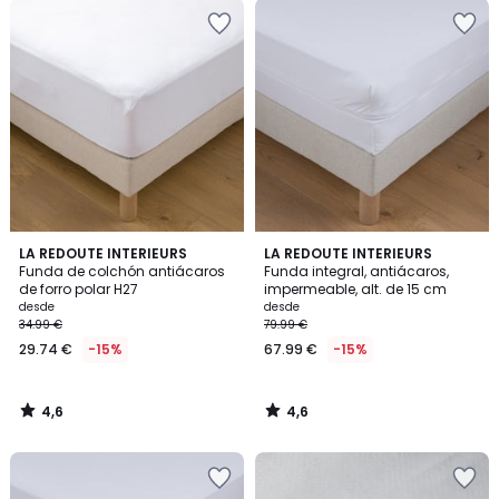
4,6
4,6
LA REDOUTE INTERIEURS
LA REDOUTE INTERIEURS
/ 5
/ 5
Funda de colchón antiácaros
Funda integral, antiácaros,
de forro polar H27
impermeable, alt. de 15 cm
desde
desde
34.99 €
79.99 €
29.74 €
-15%
67.99 €
-15%
4,6
4,6
/
/
5
5