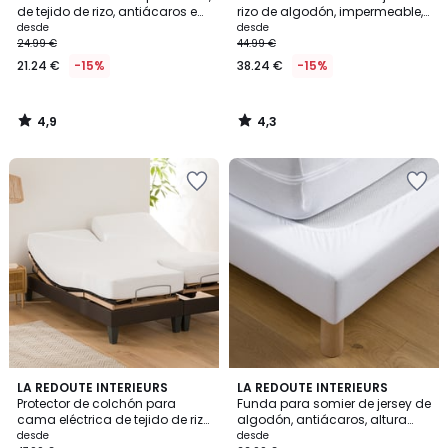
de tejido de rizo, antiácaros e
rizo de algodón, impermeable,
impermeable, altura máxima
altura máxima 30 cm
desde
desde
14 cm
24.99 €
44.99 €
21.24 €
-15%
38.24 €
-15%
4,9
4,3
/
/
5
5
4,3
4
LA REDOUTE INTERIEURS
5
LA REDOUTE INTERIEURS
/ 5
/
Protector de colchón para
Funda para somier de jersey de
Colores
5
cama eléctrica de tejido de rizo
algodón, antiácaros, altura
absorbente, altura máxima 20
máxima de 25 cm
desde
desde