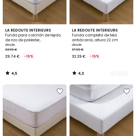
4,5
4,3
LA REDOUTE INTERIEURS
3
LA REDOUTE INTERIEURS
/ 5
/ 5
Funda para colchón de tejido
Funda completa de tela
Colores
de rizo de poliéster,
antiácaros, altura 22 cm
impermeable, altura máxima
desde
desde
25 cm
34.99 €
37.99 €
29.74 €
-15%
32.29 €
-15%
4,5
4,3
/
/
5
5