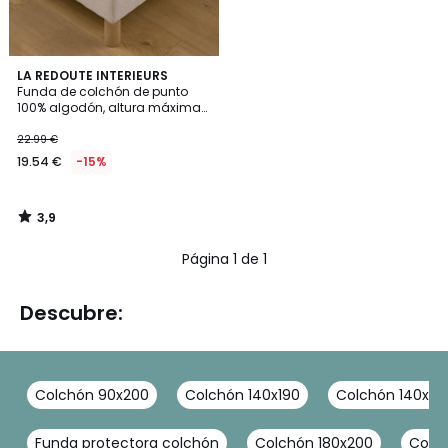
3,9
LA REDOUTE INTERIEURS
/ 5
Funda de colchón de punto
100% algodón, altura máxima
24 cm
22.99 €
19.54 €
-15%
3,9
/
5
Página 1 de 1
Descubre:
Colchón 90x200
Colchón 140x190
Colchón 140x20
Funda protectora colchón
Colchón 180x200
Colc