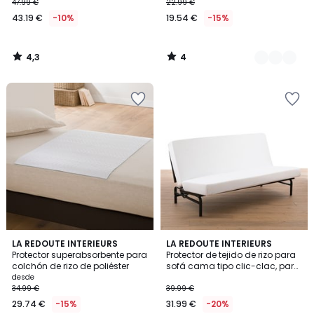
cm
47.99 €
22.99 €
43.19 €
-10%
19.54 €
-15%
4,3
4
/
/
5
5
4,6
4,6
LA REDOUTE INTERIEURS
LA REDOUTE INTERIEURS
/ 5
/ 5
Protector superabsorbente para
Protector de tejido de rizo para
colchón de rizo de poliéster
sofá cama tipo clic-clac, para
colchón de 130x190 cm
desde
34.99 €
39.99 €
29.74 €
-15%
31.99 €
-20%