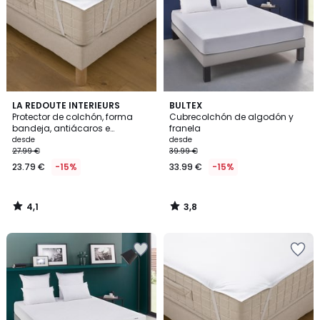
4,1
3,8
LA REDOUTE INTERIEURS
BULTEX
/ 5
/ 5
Protector de colchón, forma
Cubrecolchón de algodón y
bandeja, antiácaros e
franela
impermeable
desde
desde
27.99 €
39.99 €
23.79 €
-15%
33.99 €
-15%
4,1
3,8
/
/
5
5