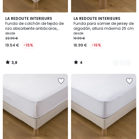
3,8
4
LA REDOUTE INTERIEURS
5
LA REDOUTE INTERIEURS
/ 5
/
Funda de colchón de tejido de
Funda para somier de jersey de
Colores
5
rizo absorbente antiácaros,
algodón, altura máxima 25 cm
altura máxima 30 cm
desde
desde
22.99 €
19.99 €
19.54 €
-15%
16.99 €
-15%
3,8
4
/
/
5
5