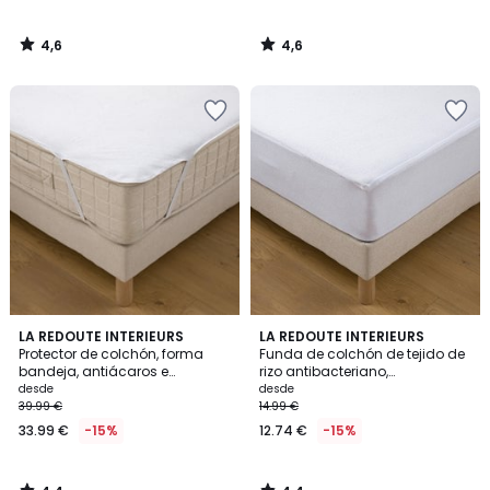
4,6
4,6
/
/
5
5
4,4
4,4
LA REDOUTE INTERIEURS
LA REDOUTE INTERIEURS
/ 5
/ 5
Protector de colchón, forma
Funda de colchón de tejido de
bandeja, antiácaros e
rizo antibacteriano,
impermeable
impermeable, altura máxima
desde
desde
25 cm
39.99 €
14.99 €
33.99 €
-15%
12.74 €
-15%