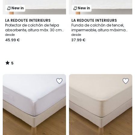
New in
New in
5
LA REDOUTE INTERIEURS
LA REDOUTE INTERIEURS
/
Protector de colchón de felpa
Funda de colchón de tencel,
5
absorbente, altura máx. 30 cm,
impermeable, altura máxima
PREMIUM
de 27 cm
desde
desde
45.99 €
37.99 €
5
/
5