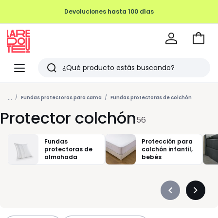
REMATE FINAL HASTA -70%
Ir
a
La
la
Redoute
Menu
Buscar
cesta
Últimos
...
artículos
Fundas protectoras para cama
Fundas protectoras de colchón
Protector colchón
vistos
56
Fundas
Protección para
protectoras de
colchón infantil,
almohada
bebés
Précédent
Suivan
-
-
défiler
défiler