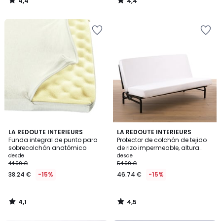
4,4
4,4
/
/
5
5
4,1
4,5
LA REDOUTE INTERIEURS
LA REDOUTE INTERIEURS
/ 5
/ 5
Funda integral de punto para
Protector de colchón de tejido
sobrecolchón anatómico
de rizo impermeable, altura
máxima 24 cm
desde
desde
44.99 €
54.99 €
38.24 €
-15%
46.74 €
-15%
4,1
4,5
/
/
5
5