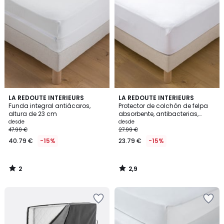
2
2,9
LA REDOUTE INTERIEURS
LA REDOUTE INTERIEURS
/
/ 5
Funda integral antiácaros,
Protector de colchón de felpa
5
altura de 23 cm
absorbente, antibacterias,
altura máx. 27 cm
desde
desde
47.99 €
27.99 €
40.79 €
-15%
23.79 €
-15%
2
2,9
/
/
5
5