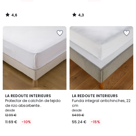
4,6
4,3
/
/
5
5
4,1
1
LA REDOUTE INTERIEURS
LA REDOUTE INTERIEURS
/ 5
/
Protector de colchón de tejido
Funda integral antichinches, 22
5
de rizo absorbente
cm
antimanchas, altura máxima
desde
desde
20 cm
12.99 €
64.99 €
11.69 €
-10%
55.24 €
-15%