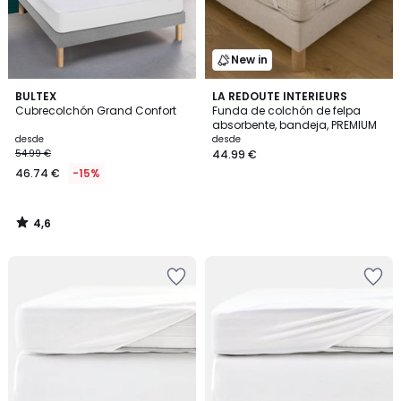
New in
4,6
BULTEX
LA REDOUTE INTERIEURS
/ 5
Cubrecolchón Grand Confort
Funda de colchón de felpa
absorbente, bandeja, PREMIUM
desde
desde
54.99 €
44.99 €
46.74 €
-15%
4,6
/
5