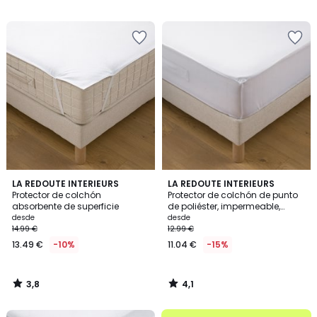
€
/
/
5
5
en
lugar
de
27.99
€
15%
descuento
aplicado.
3,8
4,1
LA REDOUTE INTERIEURS
LA REDOUTE INTERIEURS
/ 5
/ 5
Protector de colchón
Protector de colchón de punto
absorbente de superficie
de poliéster, impermeable,
altura máxima 20 cm
desde
desde
14.99 €
12.99 €
13.49 €
-10%
11.04 €
-15%
3,8
4,1
/
/
5
5
.