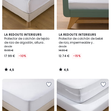
4,5
4,5
LA REDOUTE INTERIEURS
LA REDOUTE INTERIEURS
/ 5
/ 5
Protector de colchón de tejido
Protector de colchón de bebé
de rizo de algodón, altura
de rizo, impermeable y
máxima 20 cm
antibacteriano
desde
desde
19.99 €
14.99 €
17.99 €
-10%
12.74 €
-15%
4,5
4,5
/
/
5
5