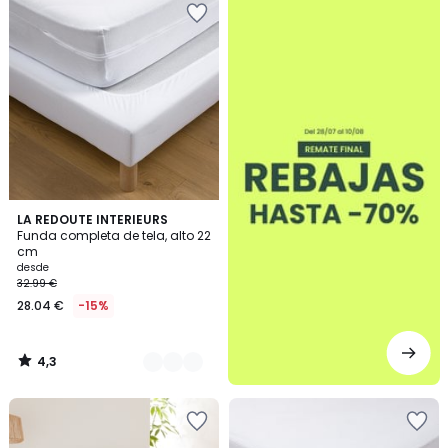
4,3
3
LA REDOUTE INTERIEURS
/ 5
Funda completa de tela, alto 22
Colores
cm
desde
32.99 €
28.04 €
-15%
4,3
/
5