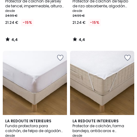
/ 5
/ 5
Protector de colchón de jersey
Protector de colchón de tejido
de tencel, impermeable, altura
de rizo absorbente, algodón
máxima 25 cm
impermeable, altura máxima
desde
desde
22 cm
24.99 €
24.99 €
21.24 €
-15%
21.24 €
-15%
4,4
4,4
/
/
5
5
4,1
4,4
LA REDOUTE INTERIEURS
LA REDOUTE INTERIEURS
/ 5
/ 5
Funda protectora para
Protector de colchón, forma
colchón, de felpa de algodón
bandeja, antiácaros e
antiácaros, impermeable,
impermeable
desde
desde