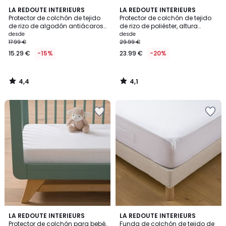
4,4
4,1
LA REDOUTE INTERIEURS
LA REDOUTE INTERIEURS
/ 5
/ 5
Protector de colchón de tejido
Protector de colchón de tejido
de rizo de algodón antiácaros,
de rizo de poliéster, altura
altura máxima 20 cm
máxima 25 cm
desde
desde
17.99 €
29.99 €
15.29 €
-15%
23.99 €
-20%
4,4
4,1
/
/
5
5
4,9
4,3
LA REDOUTE INTERIEURS
LA REDOUTE INTERIEURS
/ 5
/ 5
Protector de colchón para bebé,
Funda de colchón de tejido de