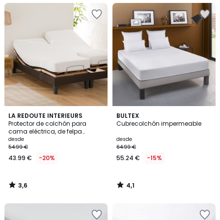
3,6
4,1
LA REDOUTE INTERIEURS
BULTEX
/ 5
/ 5
Protector de colchón para
Cubrecolchón impermeable
cama eléctrica, de felpa
absorbente e impermeable, con
desde
desde
una altura de 22 cm
54.99 €
64.99 €
43.99 €
-20%
55.24 €
-15%
3,6
4,1
/
/
5
5