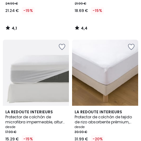
altura máxima de 25 cm
24.99 €
21.99 €
21.24 €
-15%
18.69 €
-15%
4,1
4,4
/
/
5
5
4,6
4,3
LA REDOUTE INTERIEURS
LA REDOUTE INTERIEURS
/ 5
/ 5
Protector de colchón de
Protector de colchón de tejido
microfibra impermeable, altura
de rizo absorbente prémium,
máx. 27 cm
altura máxima 25 cm
desde
desde
17.99 €
39.99 €
15.29 €
-15%
31.99 €
-20%