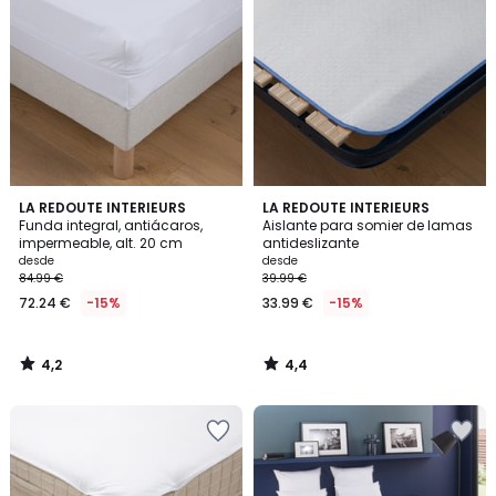
4,2
4,4
LA REDOUTE INTERIEURS
LA REDOUTE INTERIEURS
/ 5
/ 5
Funda integral, antiácaros,
Aislante para somier de lamas
impermeable, alt. 20 cm
antideslizante
desde
desde
84.99 €
39.99 €
72.24 €
-15%
33.99 €
-15%
4,2
4,4
/
/
5
5