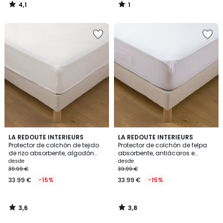
4,1
1
/
/
5
5
3,6
3,8
LA REDOUTE INTERIEURS
LA REDOUTE INTERIEURS
/ 5
/ 5
Protector de colchón de tejido
Protector de colchón de felpa
de rizo absorbente, algodón
absorbente, antiácaros e
orgánico, altura máxima 25
impermeable, altura de 25 cm
desde
desde
cm
39.99 €
39.99 €
33.99 €
-15%
33.99 €
-15%
3,6
3,8
/
/
5
5