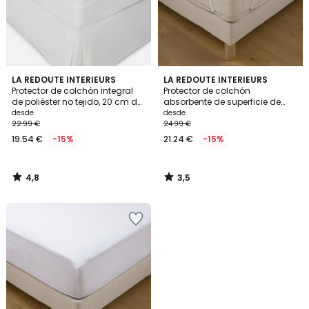
4,8
3,5
LA REDOUTE INTERIEURS
LA REDOUTE INTERIEURS
/ 5
/ 5
Protector de colchón integral
Protector de colchón
de poliéster no tejido, 20 cm de
absorbente de superficie de
alto
alta calidad
desde
desde
22.99 €
24.99 €
19.54 €
-15%
21.24 €
-15%
4,8
3,5
/
/
5
5