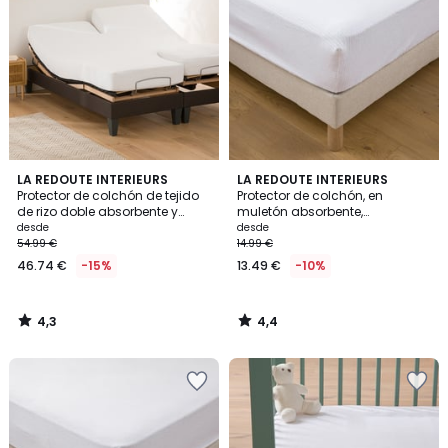
4,3
4,4
LA REDOUTE INTERIEURS
LA REDOUTE INTERIEURS
/ 5
/ 5
Protector de colchón de tejido
Protector de colchón, en
de rizo doble absorbente y
muletón absorbente,
antiácaros, altura máxima 20
antiestático, altura 27 cm
desde
desde
cm
54.99 €
14.99 €
46.74 €
-15%
13.49 €
-10%
4,3
4,4
/
/
5
5