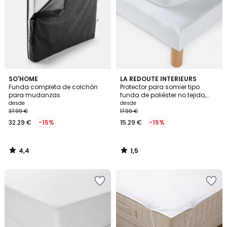
4,4
1,5
SO'HOME
LA REDOUTE INTERIEURS
/ 5
/
Funda completa de colchón
Protector para somier tipo
5
para mudanzas
funda de poliéster no tejido,
altura máxima 30 cm
desde
desde
37.99 €
17.99 €
32.29 €
-15%
15.29 €
-15%
4,4
1,5
/
/
5
5