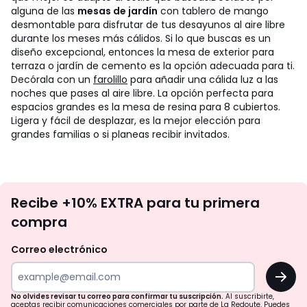
alguna de las
mesas de jardín
con tablero de mango
desmontable para disfrutar de tus desayunos al aire libre
durante los meses más cálidos. Si lo que buscas es un
diseño excepcional, entonces la mesa de exterior para
terraza o jardín de cemento es la opción adecuada para ti.
Decórala con un
farolillo
para añadir una cálida luz a las
noches que pases al aire libre. La opción perfecta para
espacios grandes es la mesa de resina para 8 cubiertos.
Ligera y fácil de desplazar, es la mejor elección para
grandes familias o si planeas recibir invitados.
No
Recibe +10% EXTRA para tu primera
te
compra
olvides
revisar
Correo electrónico
tu
OK
correo
para
No olvides revisar tu correo para confirmar tu suscripción.
Al suscribirte,
aceptas recibir comunicaciones comerciales por parte de La Redoute. Puedes