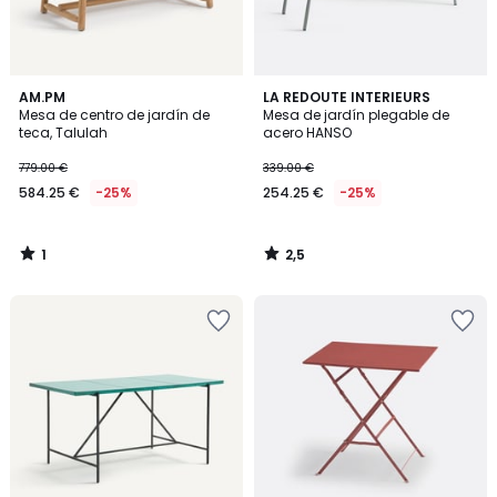
1
2,5
AM.PM
LA REDOUTE INTERIEURS
/
/ 5
Mesa de centro de jardín de
Mesa de jardín plegable de
5
teca, Talulah
acero HANSO
779.00 €
339.00 €
584.25 €
-25%
254.25 €
-25%
1
2,5
/
/
5
5