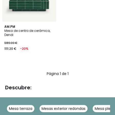
AM.PM
Mesa de centro de cerámica,
Dendi
1389.00 €
1111.20 €
-20%
Página 1 de 1
Descubre:
Mesa terraza
Mesas exterior redondas
Mesa plegab