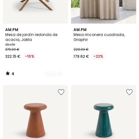
4
2
AM.PM
AM.PM
/
Mesa de jardín redonda de
Mesa rinconera cuadrada,
Colores
5
acacia, Jakta
Graphir
desde
379.00 €
229.00 €
322.15 €
-15%
178.62 €
-22%
4
/
5