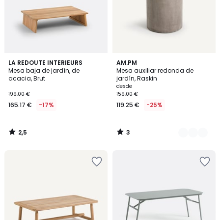
2,5
3
LA REDOUTE INTERIEURS
3
AM.PM
/ 5
/
Mesa baja de jardín, de
Mesa auxiliar redonda de
Colores
5
acacia, Brut
jardín, Raskin
desde
199.00 €
159.00 €
165.17 €
-17%
119.25 €
-25%
2,5
3
/
/
5
5