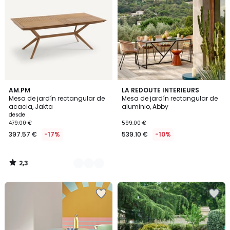
2,3
2
AM.PM
LA REDOUTE INTERIEURS
/ 5
Mesa de jardín rectangular de
Mesa de jardín rectangular de
Colores
acacia, Jakta
aluminio, Abby
desde
479.00 €
599.00 €
397.57 €
-17%
539.10 €
-10%
2,3
/
5