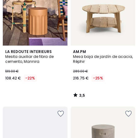
3,5
LA REDOUTE INTERIEURS
AM.PM
/ 5
Mesita auxiliar de fibra de
Mesa baja de jardín de acacia,
cemento, Mannira
Réphir
139.00 €
289.00 €
108.42 €
-22%
216.75 €
-25%
3,5
/
5