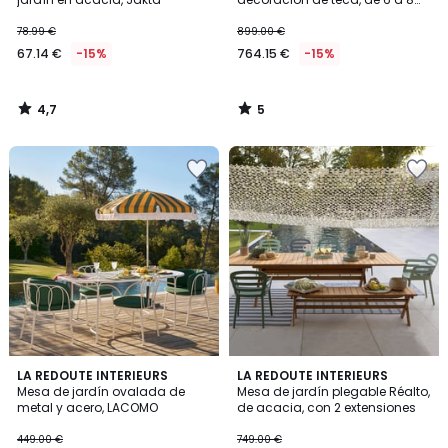
comensales, ALUMIO
78.99 €
899.00 €
67.14 €
-15%
764.15 €
-15%
4,7
5
/
/
5
5
3,3
LA REDOUTE INTERIEURS
LA REDOUTE INTERIEURS
/ 5
Mesa de jardín ovalada de
Mesa de jardín plegable Réalto,
metal y acero, LACOMO
de acacia, con 2 extensiones
449.00 €
749.00 €