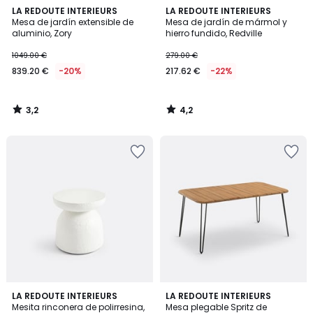
3,2
4,2
LA REDOUTE INTERIEURS
LA REDOUTE INTERIEURS
/ 5
/ 5
Mesa de jardín extensible de
Mesa de jardín de mármol y
aluminio, Zory
hierro fundido, Redville
1049.00 €
279.00 €
839.20 €
-20%
217.62 €
-22%
3,2
4,2
/
/
5
5
4
4,6
LA REDOUTE INTERIEURS
LA REDOUTE INTERIEURS
/
/ 5
Mesita rinconera de polirresina,
Mesa plegable Spritz de