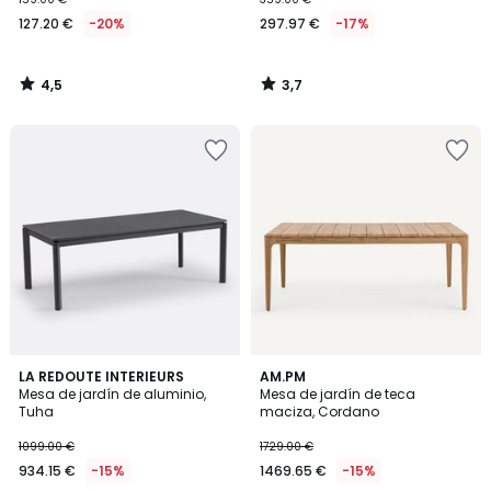
127.20 €
-20%
297.97 €
-17%
4,5
3,7
/
/
5
5
4,9
5
LA REDOUTE INTERIEURS
AM.PM
/ 5
/
Mesa de jardín de aluminio,
Mesa de jardín de teca
5
Tuha
maciza, Cordano
1099.00 €
1729.00 €
934.15 €
-15%
1469.65 €
-15%