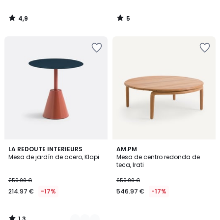
4,9
5
/
/
5
5
1,3
2
LA REDOUTE INTERIEURS
AM.PM
/
Mesa de jardín de acero, Klapi
Mesa de centro redonda de
Colores
5
teca, Irati
259.00 €
659.00 €
214.97 €
-17%
546.97 €
-17%
1,3