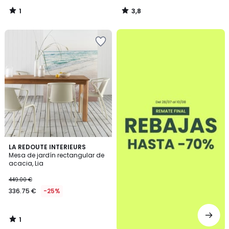
1
3,8
/
/
5
5
.
1
LA REDOUTE INTERIEURS
/
Mesa de jardín rectangular de
5
acacia, Lia
449.00 €
336.75 €
-25%
1
/