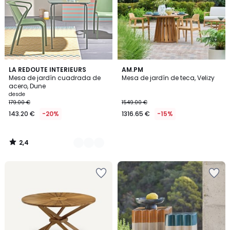
2,4
2
LA REDOUTE INTERIEURS
AM.PM
/ 5
Mesa de jardín cuadrada de
Mesa de jardín de teca, Velizy
Colores
acero, Dune
desde
179.00 €
1549.00 €
143.20 €
-20%
1316.65 €
-15%
2,4
/
5