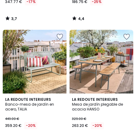
347.77 €
-17%
186.75 €
-25%
en
lugar
de
3,7
4,4
419.00
/
/
5
5
€
17%
descuento
aplicado.
1
3,8
LA REDOUTE INTERIEURS
LA REDOUTE INTERIEURS
/
/ 5
Banco-mesa de jardín en
Mesa de jardín plegable de
5
acero, TALIA
acacia HANSO
449.00 €
329.00 €
359.20 €
-20%
263.20 €
-20%