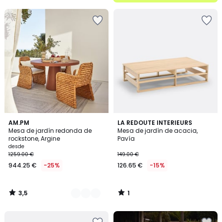
5
3,5
1
3
AM.PM
LA REDOUTE INTERIEURS
/ 5
/
Mesa de jardín redonda de
Mesa de jardín de acacia,
Colores
5
rockstone, Argine
Pavía
desde
1259.00 €
149.00 €
944.25 €
-25%
126.65 €
-15%
3,5
1
/
/
5
5