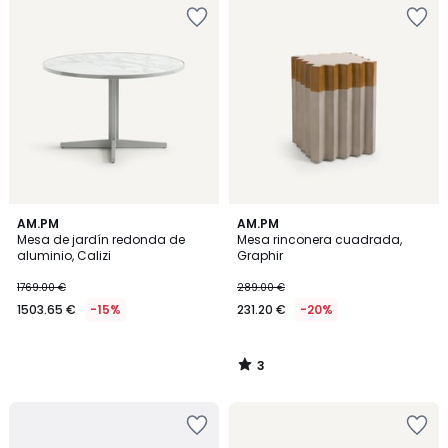
3
AM.PM
AM.PM
/
Mesa de jardín redonda de
Mesa rinconera cuadrada,
5
aluminio, Calizi
Graphir
1769.00 €
289.00 €
1503.65 €
-15%
231.20 €
-20%
3
/
5