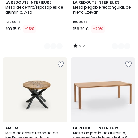
3,7
2
LA REDOUTE INTERIEURS
5
LA REDOUTE INTERIEURS
/ 5
Mesa de centro/reposapiés de
Mesa plegable rectangular, de
Colores
Colores
aluminio, Lysa
hierro Ozevan
239.00 €
199.00 €
203.15 €
-15%
159.20 €
-20%
3,7
/
5
4,7
5
AM.PM
LA REDOUTE INTERIEURS
/ 5
/
Mesa de centro redonda de
Mesa de jardín de aluminio,
5
jardín en acacia, Jakta
decoración de teca, de 6 a 8