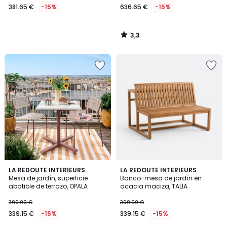
381.65 €
-15%
636.65 €
-15%
3,3
/
5
LA REDOUTE INTERIEURS
LA REDOUTE INTERIEURS
Mesa de jardín, superficie
Banco-mesa de jardín en
abatible de terrazo, OPALA
acacia maciza, TALIA
399.00 €
399.00 €
339.15 €
-15%
339.15 €
-15%