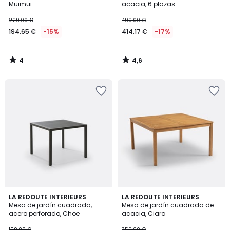
5
Muimui
acacia, 6 plazas
229.00 €
499.00 €
194.65 €
-15%
414.17 €
-17%
4
4,6
/
/
5
5
4,5
3,7
LA REDOUTE INTERIEURS
LA REDOUTE INTERIEURS
/ 5
/ 5
Mesa de jardín cuadrada,
Mesa de jardín cuadrada de
acero perforado, Choe
acacia, Ciara
159.00 €
359.00 €