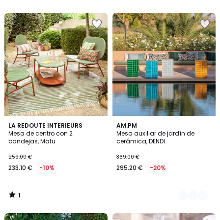
1
LA REDOUTE INTERIEURS
3
AM.PM
/
Mesa de centro con 2
Mesa auxiliar de jardín de
Colores
5
bandejas, Matu
cerámica, DENDI
259.00 €
369.00 €
233.10 €
-10%
295.20 €
-20%
1
/
5