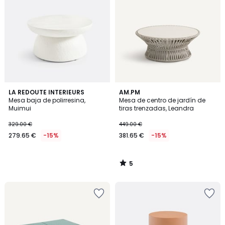
5
LA REDOUTE INTERIEURS
AM.PM
/
Mesa baja de polirresina,
Mesa de centro de jardín de
5
Muimui
tiras trenzadas, Leandra
329.00 €
449.00 €
279.65 €
-15%
381.65 €
-15%
5
/
5