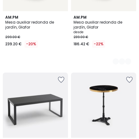
AM.PM
4
AM.PM
Mesa auxiliar redonda de
Mesa auxiliar redonda de
Colores
jardín, Glafor
jardín, Glafor
desde
299.00 €
239.00 €
239.20 €
-20%
186.42 €
-22%