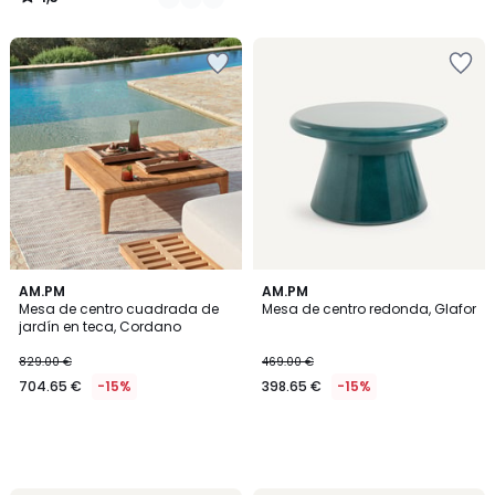
/
5
AM.PM
AM.PM
Mesa de centro cuadrada de
Mesa de centro redonda, Glafor
jardín en teca, Cordano
829.00 €
469.00 €
704.65 €
-15%
398.65 €
-15%