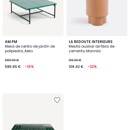
AM.PM
LA REDOUTE INTERIEURS
Mesa de centro de jardín de
Mesita auxiliar de fibra de
polipiedra, Aelio
cemento, Mannila
689.00 €
139.00 €
585.65 €
-15%
108.42 €
-22%