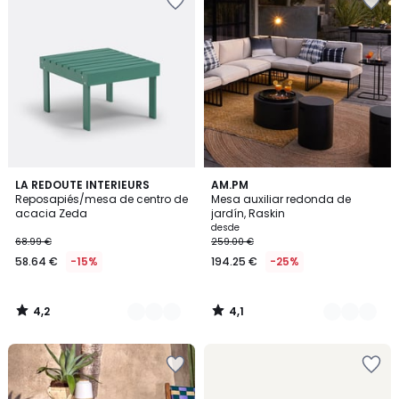
4,2
4,1
3
LA REDOUTE INTERIEURS
2
AM.PM
/ 5
/ 5
Reposapiés/mesa de centro de
Mesa auxiliar redonda de
Colores
Colores
acacia Zeda
jardín, Raskin
desde
68.99 €
259.00 €
58.64 €
-15%
194.25 €
-25%
4,2
4,1
/
/
5
5