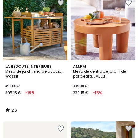
2,6
LA REDOUTE INTERIEURS
AM.PM
/ 5
Mesa de jardinería de acacia,
Mesa de centro de jardín de
Wassif
polipiedra, JABLEH
359.00 €
399.00 €
305.15 €
-15%
339.15 €
-15%
2,6
/
5