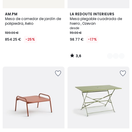
3,6
AM.PM
4
LA REDOUTE INTERIEURS
/ 5
Mesa de comedor de jardín de
Mesa plegable cuadrada de
Colores
polipiedra, Aelio
hierro , Ozevan
desde
1139.00 €
119.00 €
854.25 €
-25%
98.77 €
-17%
3,6
/
5