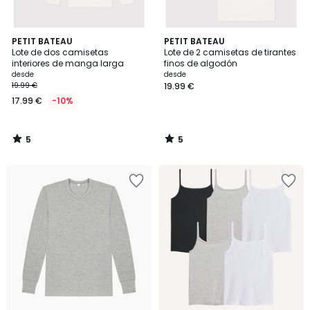
5
5
PETIT BATEAU
PETIT BATEAU
/
/
Lote de dos camisetas
Lote de 2 camisetas de tirantes
5
5
interiores de manga larga
finos de algodón
desde
desde
19.99 €
19.99 €
17.99 €
-10%
5
5
/
/
5
5