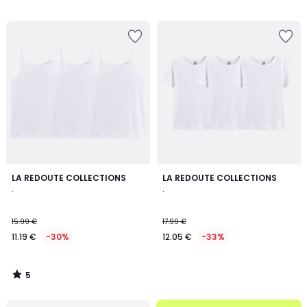
22.99
€
37%
descuento
aplicado.
5
LA REDOUTE COLLECTIONS
LA REDOUTE COLLECTIONS
/
.
.
5
15.99 €
17.99 €
11.19 €
-30%
12.05 €
-33%
5
/
5
.