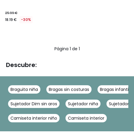
25.99 €
18.19 €
-30%
Página 1 de 1
Descubre:
Braguita niña
Bragas sin costuras
Bragas infantile
Sujetador Dim sin aros
Sujetador niña
Sujetador d
Camiseta interior niño
Camiseta interior