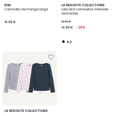
4,2
DIM
LA REDOUTE COLLECTIONS
/ 5
Camiseta de manga larga
Lote de 5 camisetas interiores
de tirantes
16.99 €
19.99 €
14.99 €
-25%
4,2
/
5
LA REDOUTE COLLECTIONS
.