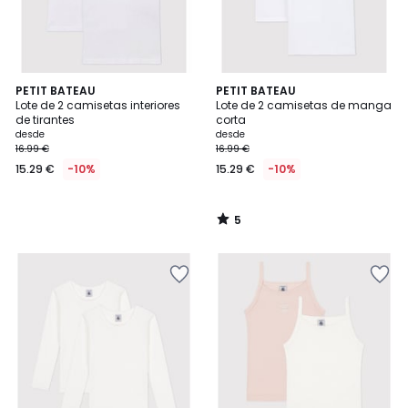
5
PETIT BATEAU
PETIT BATEAU
/
Lote de 2 camisetas interiores
Lote de 2 camisetas de manga
5
de tirantes
corta
desde
desde
16.99 €
16.99 €
15.29 €
-10%
15.29 €
-10%
5
/
5