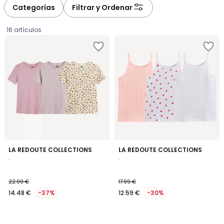
Categorías
Filtrar y Ordenar
16 artículos
LA REDOUTE COLLECTIONS
LA REDOUTE COLLECTIONS
.
.
14.48
22.99 €
17.99 €
€
14.48 €
-37%
12.59 €
-30%
en
lugar
de