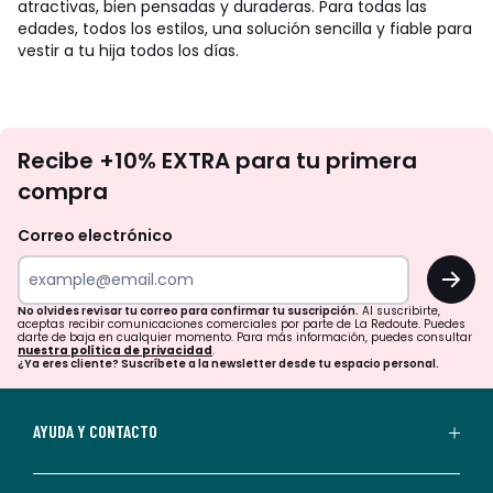
atractivas, bien pensadas y duraderas. Para todas las
edades, todos los estilos, una solución sencilla y fiable para
vestir a tu hija todos los días.
No
Recibe +10% EXTRA para tu primera
te
compra
olvides
revisar
Correo electrónico
tu
OK
correo
para
No olvides revisar tu correo para confirmar tu suscripción.
Al suscribirte,
aceptas recibir comunicaciones comerciales por parte de La Redoute. Puedes
confirmar
darte de baja en cualquier momento. Para más información, puedes consultar
nuestra política de privacidad
.
tu
¿Ya eres cliente? Suscríbete a la newsletter desde tu espacio personal.
suscripción.
Al
AYUDA Y CONTACTO
suscribirte,
aceptas