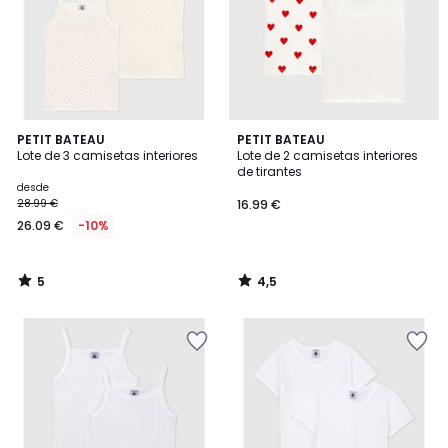
5
4,5
PETIT BATEAU
PETIT BATEAU
/
/ 5
Lote de 3 camisetas interiores
Lote de 2 camisetas interiores
5
de tirantes
desde
28.99 €
16.99 €
26.09 €
-10%
5
4,5
/
/
5
5