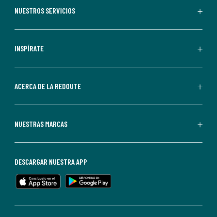
recibir
NUESTROS SERVICIOS
comunicaciones
comerciales
personalizadas
INSPÍRATE
por
parte
de
ACERCA DE LA REDOUTE
La
Redoute.
Puedes
NUESTRAS MARCAS
darte
de
baja
DESCARGAR NUESTRA APP
en
cualquier
momento.
Para