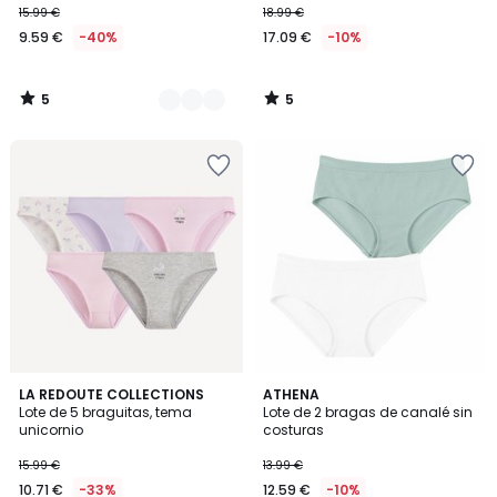
15.99 €
18.99 €
9.59 €
-40%
17.09 €
-10%
5
5
/
/
5
5
4,7
LA REDOUTE COLLECTIONS
ATHENA
/ 5
Lote de 5 braguitas, tema
Lote de 2 bragas de canalé sin
unicornio
costuras
15.99 €
13.99 €
10.71 €
-33%
12.59 €
-10%