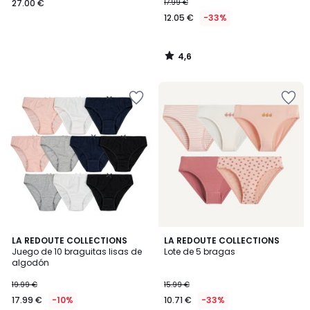
27.00 €
17.99 €
12.05 €
-33%
4,6
/
5
4,6
5
LA REDOUTE COLLECTIONS
LA REDOUTE COLLECTIONS
/ 5
/
Juego de 10 braguitas lisas de
Lote de 5 bragas
5
algodón
19.99 €
15.99 €
17.99 €
-10%
10.71 €
-33%