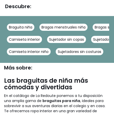
Descubre:
Braguita niña
Bragas menstruales niña
Bragas sin
Camiseta interior
Sujetador sin copas
Sujetador n
Camiseta interior niño
Sujetadores sin costuras
Más sobre:
Las braguitas de niña más
cómodas y divertidas
En el catálogo de La Redoute ponemos a tu disposición
una amplia gama de
braguitas para niña
, ideales para
sobrevivir a sus aventuras diarias en el colegio y en casa.
Te ofrecemos ropa interior en una gran variedad de