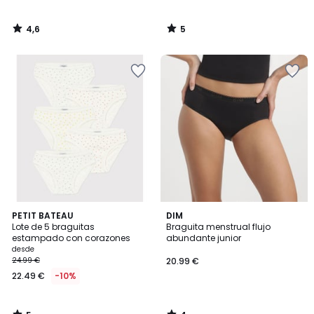
4,6
5
/
/
5
5
5
4
PETIT BATEAU
DIM
/
/
Lote de 5 braguitas
Braguita menstrual flujo
5
5
estampado con corazones
abundante junior
desde
24.99 €
20.99 €
22.49 €
-10%