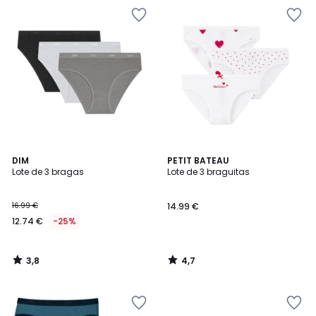
3,8
4,7
DIM
PETIT BATEAU
/ 5
/ 5
Lote de 3 bragas
Lote de 3 braguitas
16.99 €
14.99 €
12.74 €
-25%
3,8
4,7
/
/
5
5