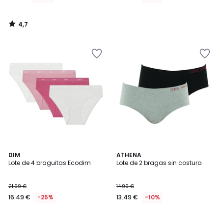
4,7
/
5
5
5
DIM
ATHENA
/
/
Lote de 4 braguitas Ecodim
Lote de 2 bragas sin costura
5
5
21.99 €
14.99 €
16.49 €
-25%
13.49 €
-10%