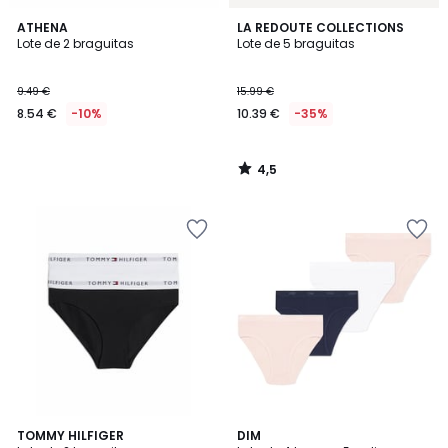
4,5
ATHENA
LA REDOUTE COLLECTIONS
/ 5
Lote de 2 braguitas
Lote de 5 braguitas
9.49 €
15.99 €
8.54 €
-10%
10.39 €
-35%
4,5
/
5
4,2
TOMMY HILFIGER
DIM