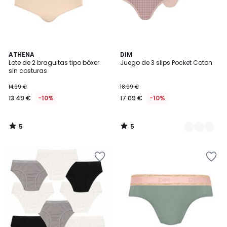
5
5
ATHENA
2
DIM
/
/
Lote de 2 braguitas tipo bóxer
Juego de 3 slips Pocket Coton
Colores
5
5
sin costuras
14.99 €
18.99 €
13.49 €
-10%
17.09 €
-10%
5
5
/
/
5
5