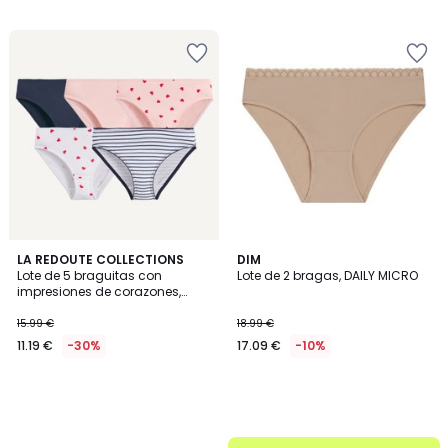
32.99
/
5
€
23%
descuento
aplicado.
LA REDOUTE COLLECTIONS
DIM
Lote de 5 braguitas con
Lote de 2 bragas, DAILY MICRO
impresiones de corazones,
rayas marineras y lisas
15.99 €
18.99 €
11.19 €
-30%
17.09 €
-10%
.