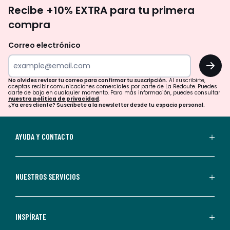
No
Recibe +10% EXTRA para tu primera
te
compra
olvides
revisar
Correo electrónico
tu
OK
correo
para
No olvides revisar tu correo para confirmar tu suscripción.
Al suscribirte,
aceptas recibir comunicaciones comerciales por parte de La Redoute. Puedes
confirmar
darte de baja en cualquier momento. Para más información, puedes consultar
nuestra política de privacidad
.
tu
¿Ya eres cliente? Suscríbete a la newsletter desde tu espacio personal.
suscripción.
Al
AYUDA Y CONTACTO
suscribirte,
aceptas
recibir
NUESTROS SERVICIOS
comunicaciones
comerciales
personalizadas
INSPÍRATE
por