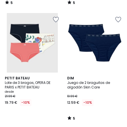
5
5
/
/
5
5
5
PETIT BATEAU
DIM
/
Lote de 3 bragas, OPERA DE
Juego de 2 braguitas de
5
PARIS x PETIT BATEAU
algodón Skin Care
desde
21.99 €
13.99 €
19.79 €
-10%
12.59 €
-10%
5
/
5