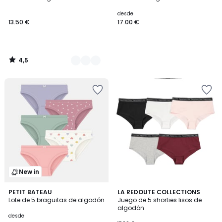
Colores
desde
13.50 €
17.00 €
4,5
/
5
New in
4,6
PETIT BATEAU
LA REDOUTE COLLECTIONS
/ 5
Lote de 5 braguitas de algodón
Juego de 5 shorties lisos de
algodón
desde