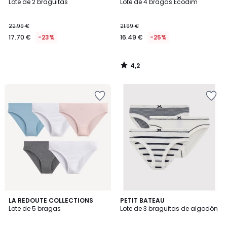
/ 5
Lote de 2 braguitas
Lote de 4 bragas Ecodim
22.99 €
21.99 €
17.70 €
-23%
16.49 €
-25%
4,2
/
5
5
5
2
LA REDOUTE COLLECTIONS
PETIT BATEAU
/
/
Lote de 5 bragas
Lote de 3 braguitas de algodón
Colores
5
5