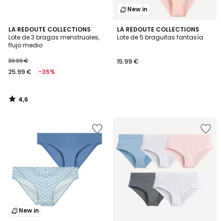
New in
4,6
LA REDOUTE COLLECTIONS
LA REDOUTE COLLECTIONS
/ 5
Lote de 3 bragas menstruales,
Lote de 5 braguitas fantasía
flujo medio
39.99 €
15.99 €
25.99 €
-35%
4,6
/
5
New in