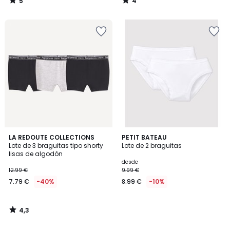
5
4
/
/
5
5
4,3
LA REDOUTE COLLECTIONS
PETIT BATEAU
/ 5
Lote de 3 braguitas tipo shorty
Lote de 2 braguitas
lisas de algodón
desde
12.99 €
9.99 €
7.79 €
-40%
8.99 €
-10%
4,3
/
5