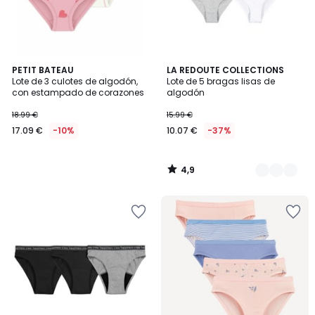
4,9
PETIT BATEAU
2
LA REDOUTE COLLECTIONS
/ 5
Lote de 3 culotes de algodón,
Lote de 5 bragas lisas de
Colores
con estampado de corazones
algodón
18.99 €
15.99 €
17.09 €
-10%
10.07 €
-37%
4,9
/
5