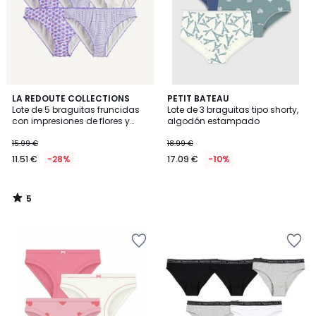
5
LA REDOUTE COLLECTIONS
PETIT BATEAU
/
Lote de 5 braguitas fruncidas
Lote de 3 braguitas tipo shorty,
5
con impresiones de flores y
algodón estampado
rayas
15.99 €
18.99 €
11.51 €
-28%
17.09 €
-10%
5
/
5