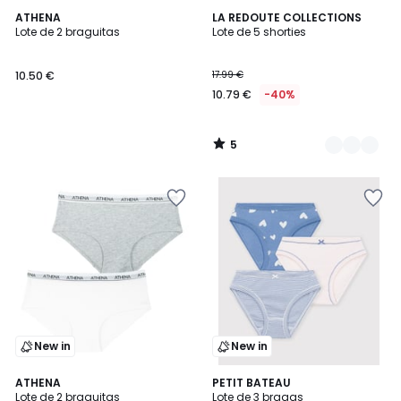
5
ATHENA
2
LA REDOUTE COLLECTIONS
/
Lote de 2 braguitas
Lote de 5 shorties
Colores
5
10.50 €
17.99 €
10.79 €
-40%
5
/
5
New in
New in
4,5
2
ATHENA
PETIT BATEAU
/ 5
Lote de 2 braguitas
Lote de 3 bragas