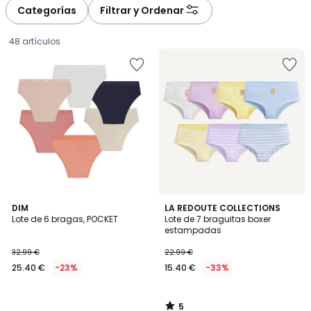
Categorías
Filtrar y Ordenar
48 artículos
5
DIM
LA REDOUTE COLLECTIONS
/
Lote de 6 bragas, POCKET
Lote de 7 braguitas boxer
5
estampadas
25.40
32.99 €
22.99 €
€
25.40 €
-23%
15.40 €
-33%
en
lugar
de
5