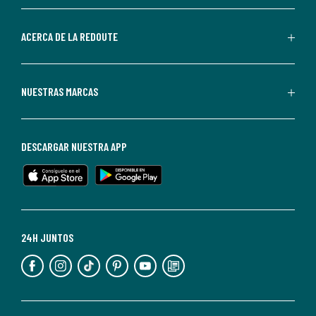
parte
de
ACERCA DE LA REDOUTE
La
Redoute.
Puedes
NUESTRAS MARCAS
darte
de
baja
DESCARGAR NUESTRA APP
en
cualquier
momento.
Para
más
24H JUNTOS
información,
puedes
consultar
nuestra