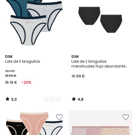
3,3
4,8
2
DIM
DIM
/ 5
/ 5
Lote de 3 braguitas
Lote de 2 braguitas
Colores
menstruales flujo abundante
junior
desde
18.99 €
41.99 €
15.19 €
-20%
3,3
4,8
/
/
5
5