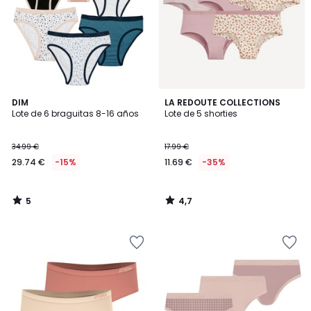
5
4,7
DIM
LA REDOUTE COLLECTIONS
/
/ 5
Lote de 6 braguitas 8-16 años
Lote de 5 shorties
5
34.99 €
17.99 €
29.74 €
-15%
11.69 €
-35%
5
4,7
/
/
5
5