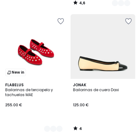
4,6
/
5
New in
4
2
FLABELUS
JONAK
/
Bailarinas de terciopelo y
Bailarinas de cuero Daxi
Colores
5
tachuelas MAE
255.00 €
125.00 €
4
/
5