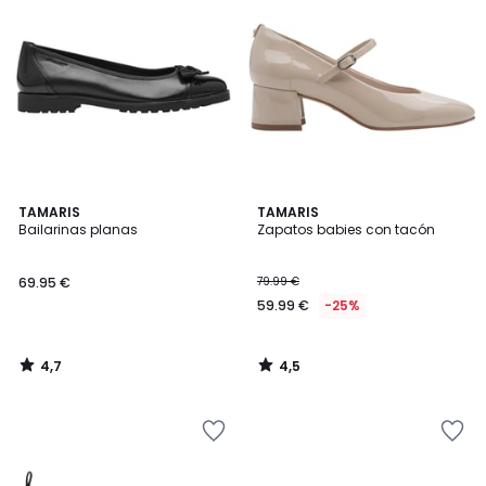
4,7
4,5
TAMARIS
TAMARIS
/ 5
/ 5
Bailarinas planas
Zapatos babies con tacón
69.95 €
79.99 €
59.99 €
-25%
4,7
4,5
/
/
5
5