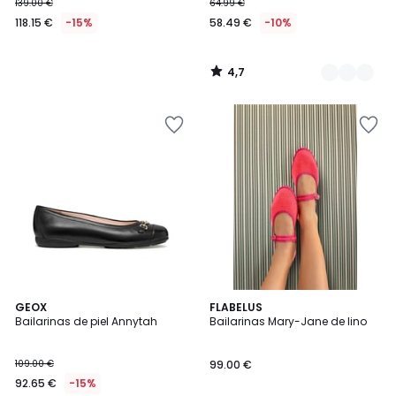
139.00 €
64.99 €
118.15 €
-15%
58.49 €
-10%
4,7
/
5
GEOX
2
FLABELUS
Bailarinas de piel Annytah
Bailarinas Mary-Jane de lino
Colores
109.00 €
99.00 €
92.65 €
-15%