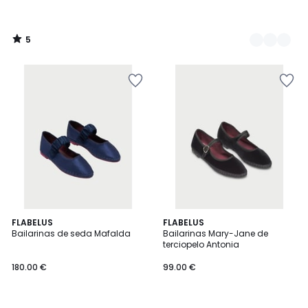
5
/
5
2
FLABELUS
FLABELUS
Bailarinas de seda Mafalda
Bailarinas Mary-Jane de
Colores
terciopelo Antonia
180.00 €
99.00 €