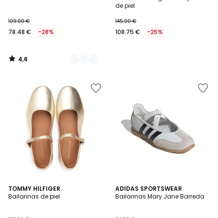
Colores
de piel
109.00 €
145.00 €
78.48 €
-28%
108.75 €
-25%
4,6
/
5
4,7
TOMMY HILFIGER
2
ADIDAS SPORTSWEAR
/ 5
Bailarinas de piel
Bailarinas Mary Jane Barreda
Colores