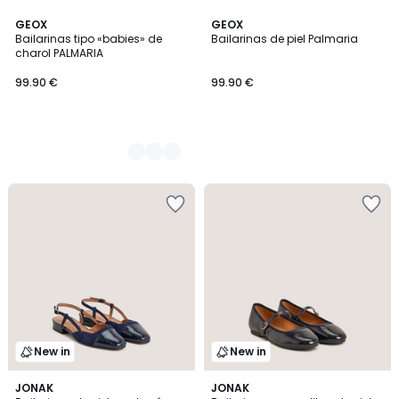
2
GEOX
GEOX
Bailarinas tipo «babies» de
Bailarinas de piel Palmaria
Colores
charol PALMARIA
99.90 €
99.90 €
New in
New in
3
JONAK
JONAK