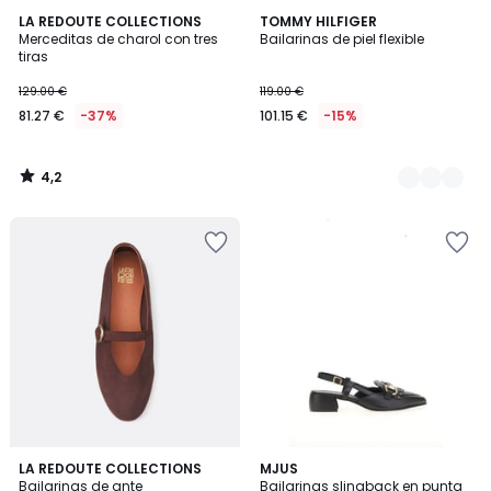
4,2
LA REDOUTE COLLECTIONS
2
TOMMY HILFIGER
/ 5
Merceditas de charol con tres
Bailarinas de piel flexible
Colores
tiras
129.00 €
119.00 €
81.27 €
-37%
101.15 €
-15%
4,2
/
5
4,6
2
LA REDOUTE COLLECTIONS
MJUS
/ 5
Bailarinas de ante
Bailarinas slingback en punta