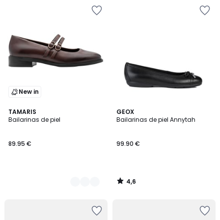
New in
4,6
2
TAMARIS
GEOX
/ 5
Bailarinas de piel
Bailarinas de piel Annytah
Colores
89.95 €
99.90 €
4,6
/
5