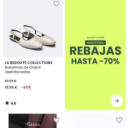
4,6
LA REDOUTE COLLECTIONS
/ 5
Bailarinas de charol
destalonadas
49.99 €
19.99 €
-60%
4,6
/
5