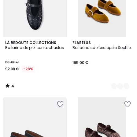
4
LA REDOUTE COLLECTIONS
2
FLABELUS
/
Bailarina de piel con tachuelas
Bailarinas de terciopelo Sophie
Colores
5
129.00 €
195.00 €
92.88 €
-28%
4
/
5