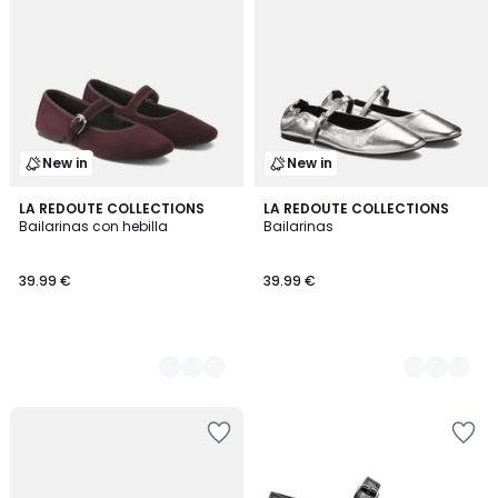
New in
New in
2
LA REDOUTE COLLECTIONS
2
LA REDOUTE COLLECTIONS
Bailarinas con hebilla
Bailarinas
Colores
Colores
39.99 €
39.99 €