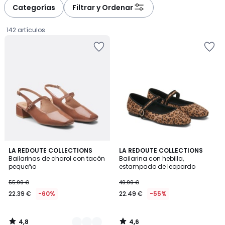
à
à
Categorías
Filtrar y Ordenar
gauche
droite
142 artículos
4,8
4,6
4
LA REDOUTE COLLECTIONS
LA REDOUTE COLLECTIONS
/ 5
/ 5
Bailarinas de charol con tacón
Bailarina con hebilla,
Colores
pequeño
estampado de leopardo
22.39
55.99 €
49.99 €
€
22.39 €
-60%
22.49 €
-55%
en
lugar
de
4,8
4,6