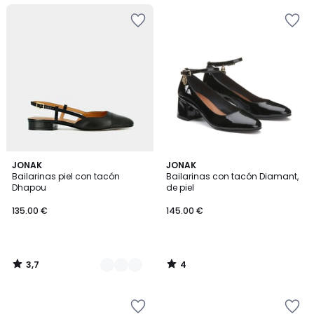
3,7
4
4
JONAK
JONAK
/ 5
/
Bailarinas piel con tacón
Bailarinas con tacón Diamant,
Colores
5
Dhapou
de piel
135.00 €
145.00 €
3,7
4
/
/
5
5