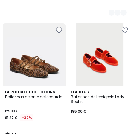
4,1
LA REDOUTE COLLECTIONS
FLABELUS
/ 5
Bailarinas de ante de leopardo
Bailarinas de terciopelo Lady
Sophie
129.00 €
195.00 €
81.27 €
-37%