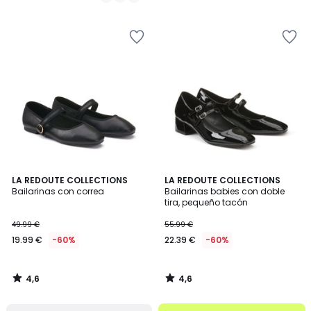
55.99
/
/
5
5
€
60%
descuento
aplicado.
4,6
4,6
LA REDOUTE COLLECTIONS
LA REDOUTE COLLECTIONS
/ 5
/ 5
Bailarinas con correa
Bailarinas babies con doble
tira, pequeño tacón
49.99 €
55.99 €
19.99 €
-60%
22.39 €
-60%
4,6
4,6
/
/
5
5
.