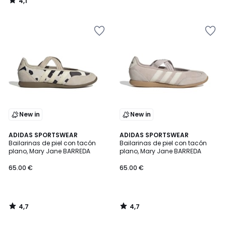
4,1
/
5
New in
New in
4,7
4,7
ADIDAS SPORTSWEAR
ADIDAS SPORTSWEAR
/ 5
/ 5
Bailarinas de piel con tacón
Bailarinas de piel con tacón
plano, Mary Jane BARREDA
plano, Mary Jane BARREDA
65.00 €
65.00 €
4,7
4,7
/
/
5
5