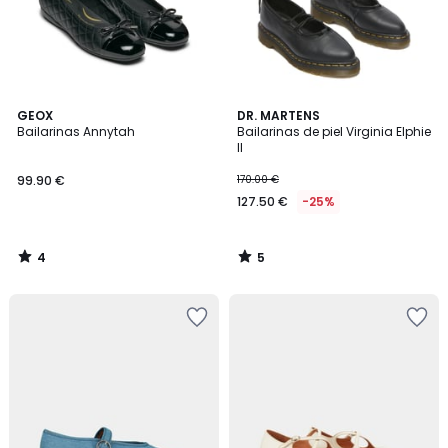
4
5
GEOX
DR. MARTENS
/
/
Bailarinas Annytah
Bailarinas de piel Virginia Elphie
5
5
II
99.90 €
170.00 €
127.50 €
-25%
4
5
/
/
5
5