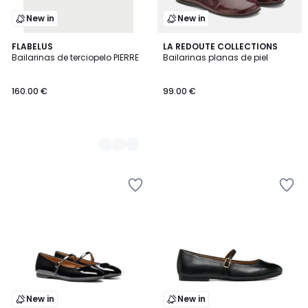
New in
New in
2
FLABELUS
LA REDOUTE COLLECTIONS
Bailarinas de terciopelo PIERRE
Bailarinas planas de piel
Colores
160.00 €
99.00 €
New in
New in