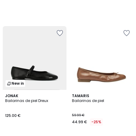
New in
4,6
JONAK
3
TAMARIS
/ 5
Bailarinas de piel Dreux
Bailarinas de piel
Colores
125.00 €
59.99 €
44.99 €
-25%