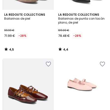
4,5
4,4
LA REDOUTE COLLECTIONS
LA REDOUTE COLLECTIONS
/ 5
/ 5
Bailarinas de piel
Bailarinas de punta con tacón
plano, de piel
99.99 €
109.00 €
71.99 €
-28%
78.48 €
-28%
4,5
4,4
/
/
5
5