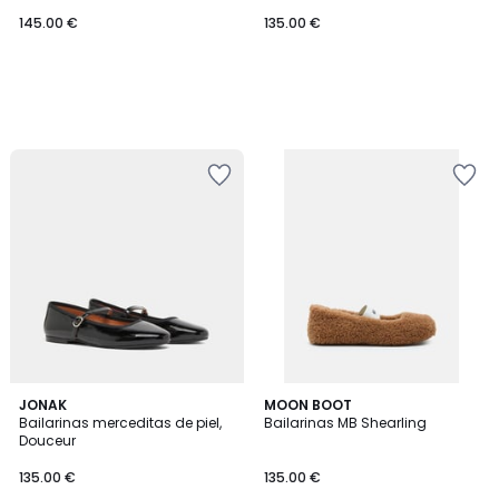
145.00 €
135.00 €
5
JONAK
2
MOON BOOT
/
Bailarinas merceditas de piel,
Bailarinas MB Shearling
Colores
5
Douceur
135.00 €
135.00 €