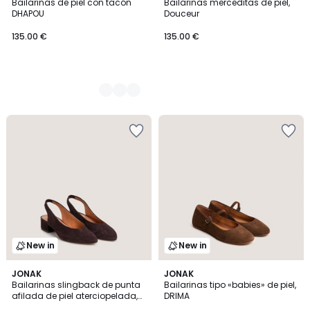
Bailarinas de piel con tacón
Bailarinas merceditas de piel,
Colores
DHAPOU
Douceur
135.00 €
135.00 €
New in
New in
JONAK
JONAK
Bailarinas slingback de punta
Bailarinas tipo «babies» de piel,
afilada de piel aterciopelada,
DRIMA
VINCE