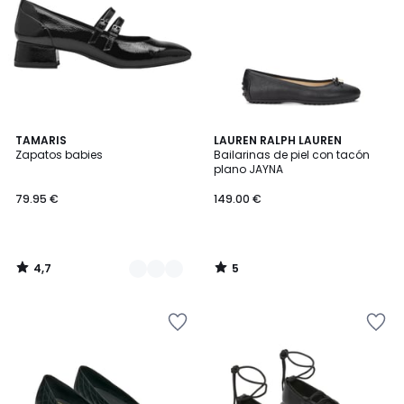
4,7
5
2
TAMARIS
LAUREN RALPH LAUREN
/ 5
/
Zapatos babies
Bailarinas de piel con tacón
Colores
5
plano JAYNA
79.95 €
149.00 €
4,7
5
/
/
5
5