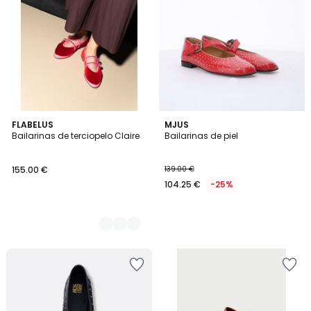
3
FLABELUS
MJUS
Bailarinas de terciopelo Claire
Bailarinas de piel
Colores
155.00 €
139.00 €
104.25 €
-25%