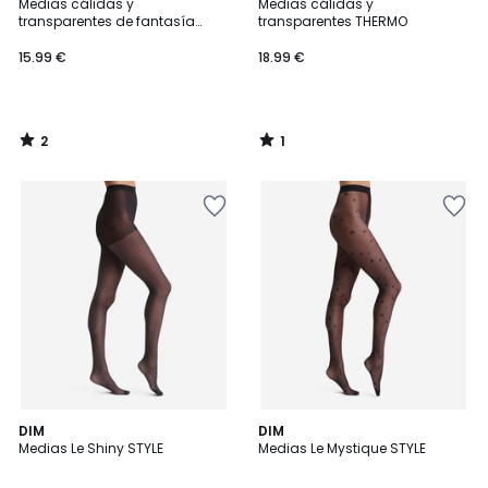
/
/
Medias cálidas y
Medias cálidas y
5
5
transparentes de fantasía
transparentes THERMO
THERMO
15.99 €
18.99 €
2
1
/
/
5
5
DIM
DIM
Medias Le Shiny STYLE
Medias Le Mystique STYLE