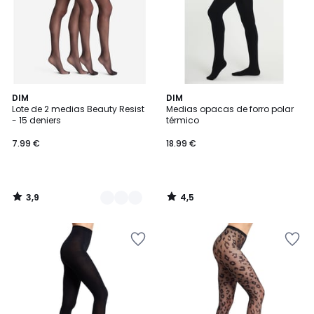
3,9
4,5
3
DIM
DIM
/ 5
/ 5
Lote de 2 medias Beauty Resist
Medias opacas de forro polar
Colores
- 15 deniers
térmico
7.99 €
18.99 €
3,9
4,5
/
/
5
5