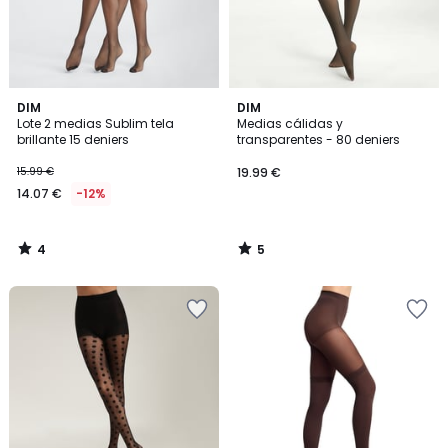
4
5
DIM
DIM
/
/
Lote 2 medias Sublim tela
Medias cálidas y
5
5
brillante 15 deniers
transparentes - 80 deniers
15.99 €
19.99 €
14.07 €
-12%
4
5
/
/
5
5