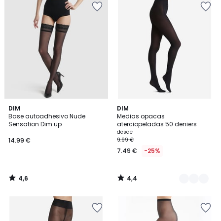
4,6
4,4
DIM
6
DIM
/ 5
/ 5
Base autoadhesivo Nude
Medias opacas
Colores
Sensation Dim up
aterciopeladas 50 deniers
desde
14.99 €
9.99 €
7.49 €
-25%
4,6
4,4
/
/
5
5