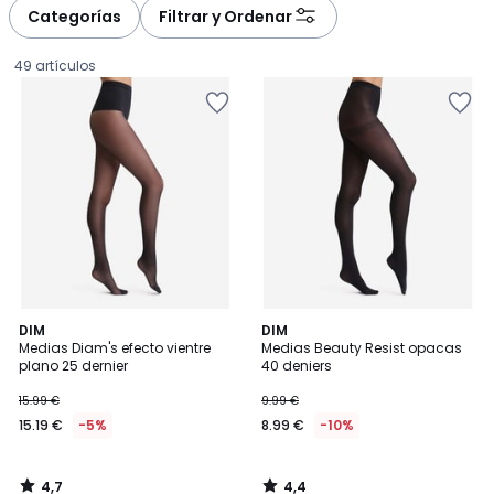
à
à
Categorías
Filtrar y Ordenar
gauche
droite
49 artículos
4,7
4,4
DIM
DIM
/ 5
/ 5
Medias Diam's efecto vientre
Medias Beauty Resist opacas
plano 25 dernier
40 deniers
15.19
15.99 €
9.99 €
€
15.19 €
-5%
8.99 €
-10%
en
lugar
de
4,7
4,4