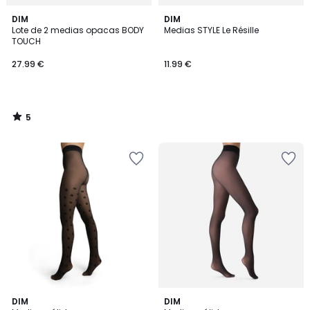
5
DIM
DIM
/
Lote de 2 medias opacas BODY
Medias STYLE Le Résille
5
TOUCH
27.99 €
11.99 €
5
/
5
2
1
DIM
DIM