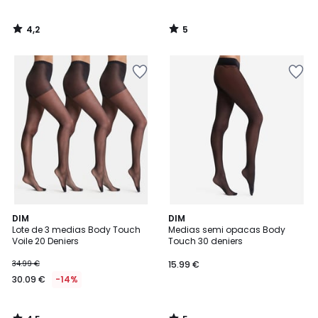
4,2
5
/
/
5
5
4,5
5
DIM
DIM
/ 5
/
Lote de 3 medias Body Touch
Medias semi opacas Body
5
Voile 20 Deniers
Touch 30 deniers
34.99 €
15.99 €
30.09 €
-14%