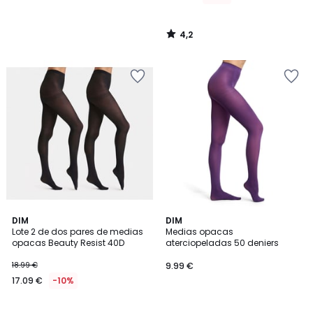
4,2
/
5
5
4,4
DIM
DIM
/
/ 5
Lote 2 de dos pares de medias
Medias opacas
5
opacas Beauty Resist 40D
aterciopeladas 50 deniers
18.99 €
9.99 €
17.09 €
-10%