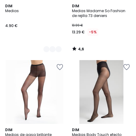
4,6
5
DIM
DIM
/ 5
Medias
Medias Madame So Fashion
Colores
de rejilla 73 deniers
4.90 €
13.99 €
13.29 €
-5%
4,6
/
5
3,6
3,7
2
DIM
DIM
/ 5
/ 5
Medias de gasa brillante
Medias Body Touch efecto