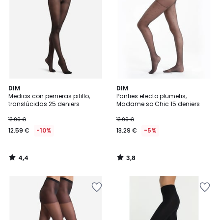
4,4
3,8
DIM
DIM
/ 5
/ 5
Medias con perneras pitillo,
Panties efecto plumetis,
translúcidas 25 deniers
Madame so Chic 15 deniers
13.99 €
13.99 €
12.59 €
-10%
13.29 €
-5%
4,4
3,8
/
/
5
5