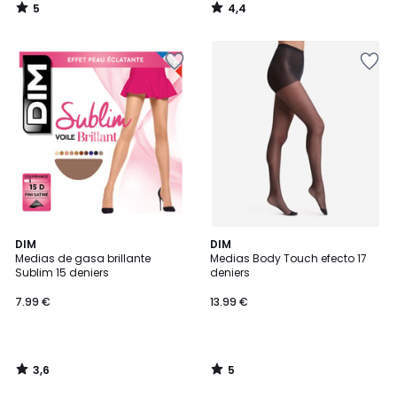
5
4,4
/
/
5
5
3,6
5
DIM
DIM
/ 5
/
Medias de gasa brillante
Medias Body Touch efecto 17
5
Sublim 15 deniers
deniers
7.99 €
13.99 €
3,6
5
/
/
5
5