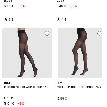
13.99 €
9.99 €
12.59 €
-10%
8.49 €
-15%
3,6
4,4
/
/
5
5
4,2
5
DIM
DIM
/ 5
/
Medias Perfect Contention 45D
Medias Perfect Contention 25D
5
18.99 €
15.99 €
18.04 €
-5%