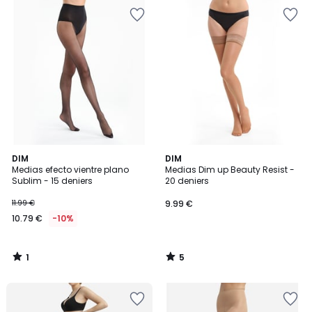
1
5
DIM
DIM
/
/
Medias efecto vientre plano
Medias Dim up Beauty Resist -
5
5
Sublim - 15 deniers
20 deniers
11.99 €
9.99 €
10.79 €
-10%
1
5
/
/
5
5