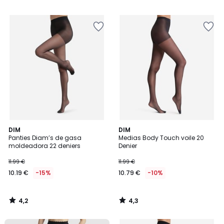
15.99
/
/
5
5
€
5%
descuento
aplicado.
4,2
4,3
DIM
DIM
/ 5
/ 5
Panties Diam’s de gasa
Medias Body Touch voile 20
moldeadora 22 deniers
Denier
11.99 €
11.99 €
10.19 €
-15%
10.79 €
-10%
4,2
4,3
/
/
5
5