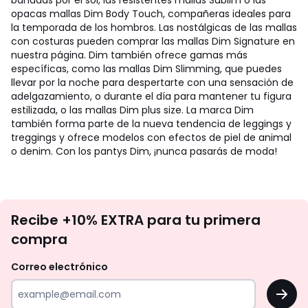
bañadas por el sol, las resistentes mallas Sublim o las
opacas mallas Dim Body Touch, compañeras ideales para
la temporada de los hombros. Las nostálgicas de las mallas
con costuras pueden comprar las mallas Dim Signature en
nuestra página. Dim también ofrece gamas más
específicas, como las mallas Dim Slimming, que puedes
llevar por la noche para despertarte con una sensación de
adelgazamiento, o durante el día para mantener tu figura
estilizada, o las mallas Dim plus size. La marca Dim
también forma parte de la nueva tendencia de leggings y
treggings y ofrece modelos con efectos de piel de animal
o denim. Con los pantys Dim, ¡nunca pasarás de moda!
No
Recibe +10% EXTRA para tu primera
te
compra
olvides
revisar
Correo electrónico
tu
OK
correo