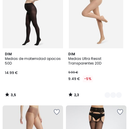
3,5
2,3
DIM
2
DIM
/ 5
/ 5
Medias de maternidad opacas
Medias Ultra Resist
Colores
50D
Transparentes 20D
14.99 €
9.99 €
9.49 €
-5%
3,5
2,3
/
/
5
5