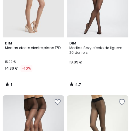
1
4,7
DIM
DIM
/
/ 5
Medias efecto vientre plano 17D
Medias Sexy efecto de liguero
5
20 deniers
15.99 €
19.99 €
14.39 €
-10%
1
4,7
/
/
5
5