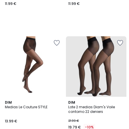
11.99 €
11.99 €
4,2
DIM
DIM
/ 5
Medias Le Couture STYLE
Lote 2 medias Diam's Voile
contorno 22 deniers
13.99 €
21.99 €
19.79 €
-10%