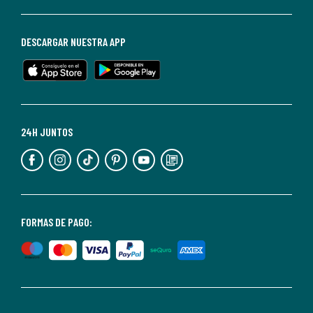
darte
de
baja
DESCARGAR NUESTRA APP
en
cualquier
momento.
Para
más
24H JUNTOS
información,
puedes
consultar
nuestra
<2>política
FORMAS DE PAGO:
de
privacidad</2>.