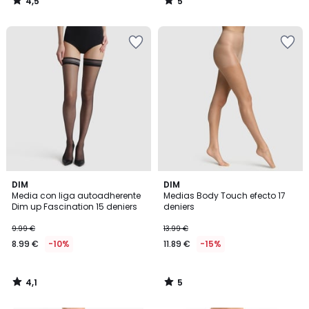
4,5
5
/
/
5
5
4,1
5
DIM
DIM
/ 5
/
Media con liga autoadherente
Medias Body Touch efecto 17
5
Dim up Fascination 15 deniers
deniers
9.99 €
13.99 €
8.99 €
-10%
11.89 €
-15%
4,1
5
/
/
5
5