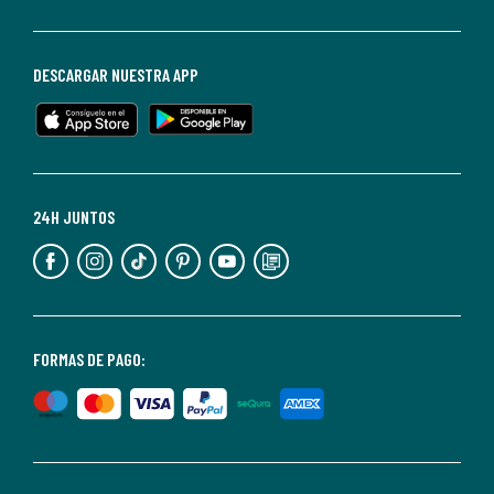
darte
de
baja
DESCARGAR NUESTRA APP
en
cualquier
momento.
Para
más
24H JUNTOS
información,
puedes
consultar
nuestra
<2>política
FORMAS DE PAGO:
de
privacidad</2>.