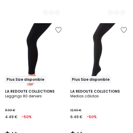
Plus Size disponible
Plus Size disponible
4,2
4,7
LA REDOUTE COLLECTIONS
LA REDOUTE COLLECTIONS
/ 5
/ 5
Leggings 80 deniers
Medias cálidas
8.99 €
12.99 €
4.49 €
-50%
6.49 €
-50%