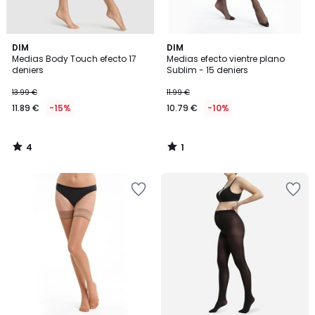
4
1
DIM
DIM
/
/
Medias Body Touch efecto 17
Medias efecto vientre plano
5
5
deniers
Sublim - 15 deniers
13.99 €
11.99 €
11.89 €
-15%
10.79 €
-10%
4
1
/
/
5
5