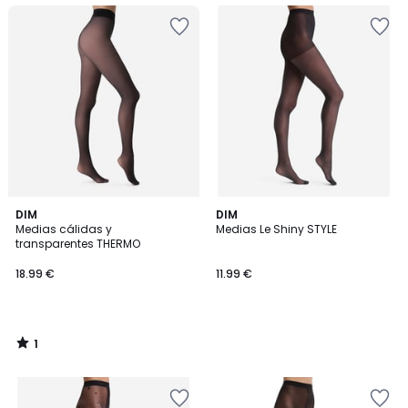
1
DIM
DIM
/
Medias cálidas y
Medias Le Shiny STYLE
5
transparentes THERMO
18.99 €
11.99 €
1
/
5