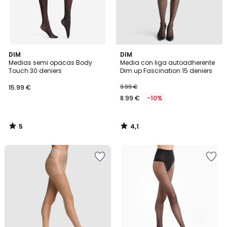
5
4,1
DIM
DIM
/
/ 5
Medias semi opacas Body
Media con liga autoadherente
5
Touch 30 deniers
Dim up Fascination 15 deniers
15.99 €
9.99 €
8.99 €
-10%
5
4,1
/
/
5
5