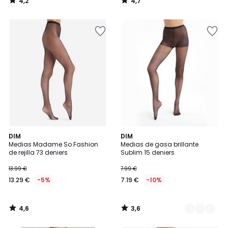
4,2
4,7
/
/
5
5
4,6
3,6
DIM
2
DIM
/ 5
/ 5
Medias Madame So Fashion
Medias de gasa brillante
Colores
de rejilla 73 deniers
Sublim 15 deniers
13.99 €
7.99 €
13.29 €
-5%
7.19 €
-10%
4,6
3,6
/
/
5
5