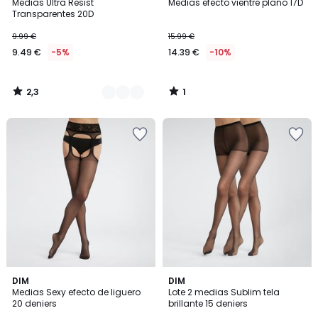
/ 5
/
Medias Ultra Resist
Medias efecto vientre plano 17D
Colores
5
Transparentes 20D
9.99 €
15.99 €
9.49 €
-5%
14.39 €
-10%
2,3
1
/
/
5
5
4,7
4
DIM
DIM
/ 5
/
Medias Sexy efecto de liguero
Lote 2 medias Sublim tela
5
20 deniers
brillante 15 deniers