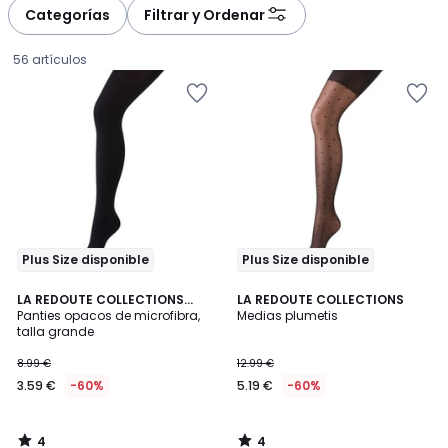
à
à
Categorías
Filtrar y Ordenar
gauche
droite
56 artículos
Plus Size disponible
Plus Size disponible
4
4
LA REDOUTE COLLECTIONS
LA REDOUTE COLLECTIONS
/
/
PLUS
Panties opacos de microfibra,
Medias plumetis
5
5
talla grande
3.59
8.99 €
12.99 €
€
3.59 €
-60%
5.19 €
-60%
en
lugar
de
4
4