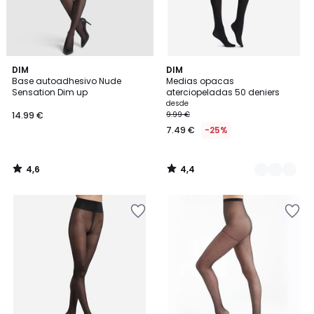
4,6
4,4
DIM
6
DIM
/ 5
/ 5
Base autoadhesivo Nude
Medias opacas
Colores
Sensation Dim up
aterciopeladas 50 deniers
desde
14.99 €
9.99 €
7.49 €
-25%
4,6
4,4
/
/
5
5