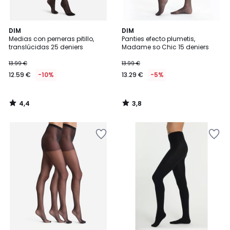
4,4
3,8
DIM
DIM
/ 5
/ 5
Medias con perneras pitillo,
Panties efecto plumetis,
translúcidas 25 deniers
Madame so Chic 15 deniers
13.99 €
13.99 €
12.59 €
-10%
13.29 €
-5%
4,4
3,8
/
/
5
5