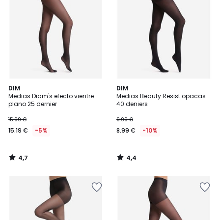
4,7
4,4
DIM
DIM
/ 5
/ 5
Medias Diam's efecto vientre
Medias Beauty Resist opacas
plano 25 dernier
40 deniers
15.99 €
9.99 €
15.19 €
-5%
8.99 €
-10%
4,7
4,4
/
/
5
5