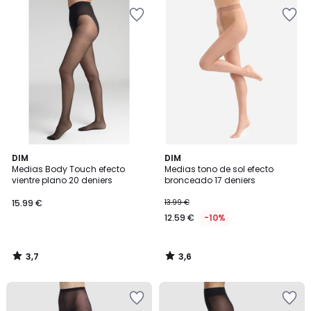
3,7
3,6
DIM
DIM
/ 5
/ 5
Medias Body Touch efecto
Medias tono de sol efecto
vientre plano 20 deniers
bronceado 17 deniers
15.99 €
13.99 €
12.59 €
-10%
3,7
3,6
/
/
5
5