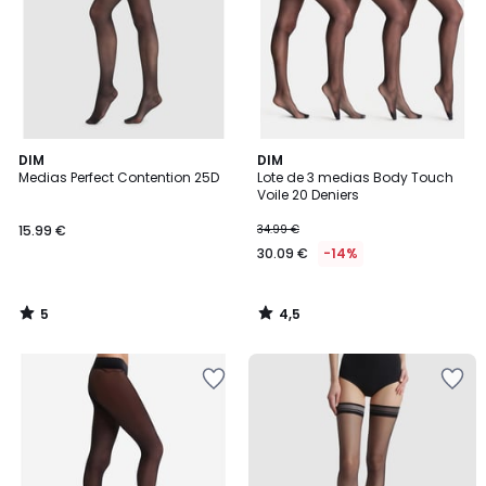
5
4,5
DIM
DIM
/
/ 5
Medias Perfect Contention 25D
Lote de 3 medias Body Touch
5
Voile 20 Deniers
15.99 €
34.99 €
30.09 €
-14%
5
4,5
/
/
5
5