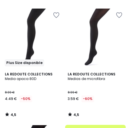
8.99
/
/
5
5
€
60%
descuento
aplicado.
Plus Size disponible
4,5
4,5
LA REDOUTE COLLECTIONS
LA REDOUTE COLLECTIONS
/ 5
/ 5
Media opaca 80D
Medias de microfibra
8.99 €
8.99 €
4.49 €
-50%
3.59 €
-60%
4,5
4,5
/
/
5
5
.