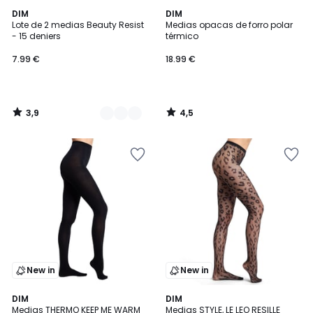
3,9
4,5
3
DIM
DIM
/ 5
/ 5
Lote de 2 medias Beauty Resist
Medias opacas de forro polar
Colores
- 15 deniers
térmico
7.99 €
18.99 €
3,9
4,5
/
/
5
5
New in
New in
DIM
DIM
Medias THERMO KEEP ME WARM
Medias STYLE, LE LEO RESILLE