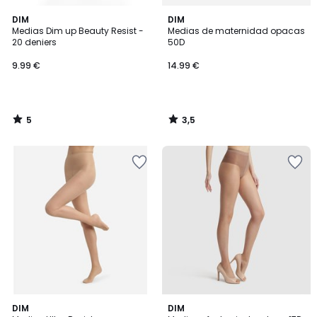
5
3,5
DIM
DIM
/
/ 5
Medias Dim up Beauty Resist -
Medias de maternidad opacas
5
20 deniers
50D
9.99 €
14.99 €
5
3,5
/
/
5
5
2,3
1
2
DIM
DIM