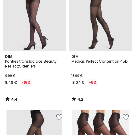
4,4
4,2
DIM
DIM
/ 5
/ 5
Panties translúcidos Beauty
Medias Perfect Contention 45D
Resist 25 deniers
9.99 €
18.99 €
8.49 €
-15%
18.04 €
-5%
4,4
4,2
/
/
5
5