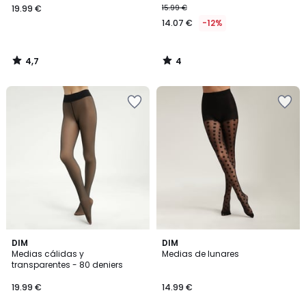
19.99 €
15.99 €
14.07 €
-12%
4,7
4
/
/
5
5
5
DIM
DIM
/
Medias cálidas y
Medias de lunares
5
transparentes - 80 deniers
19.99 €
14.99 €