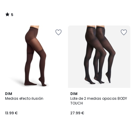
5
/
5
5
DIM
DIM
/
Medias efecto ilusión
Lote de 2 medias opacas BODY
5
TOUCH
13.99 €
27.99 €