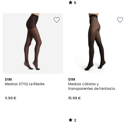
5
/
5
2
DIM
DIM
/
Medias STYLE Le Résille
Medias cálidas y
5
transparentes de fantasía
THERMO
11.99 €
15.99 €
2
/
5