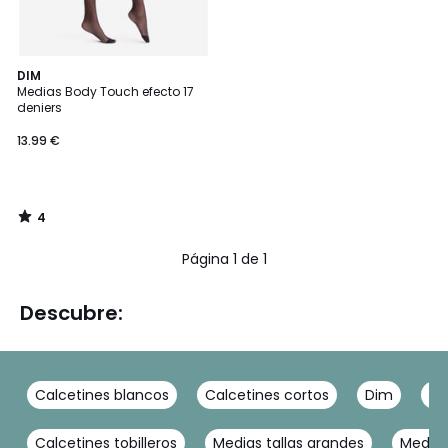
4
DIM
/
Medias Body Touch efecto 17
5
deniers
13.99 €
4
/
5
Página 1 de 1
Descubre:
Calcetines blancos
Calcetines cortos
Dim
Ca
Calcetines tobilleros
Medias tallas grandes
Media