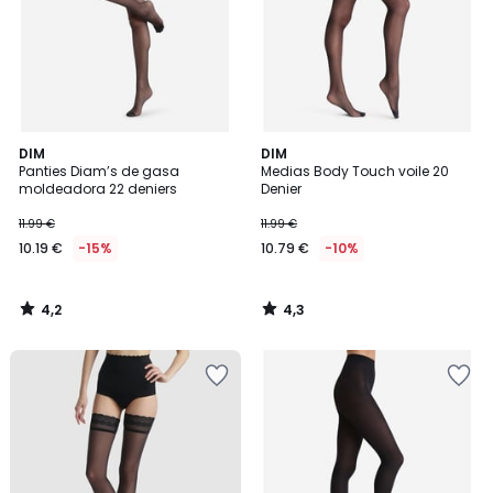
4,2
4,3
DIM
DIM
/ 5
/ 5
Panties Diam’s de gasa
Medias Body Touch voile 20
moldeadora 22 deniers
Denier
11.99 €
11.99 €
10.19 €
-15%
10.79 €
-10%
4,2
4,3
/
/
5
5