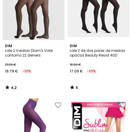
4,2
5
DIM
DIM
/ 5
/
Lote 2 medias Diam's Voile
Lote 2 de dos pares de medias
5
contorno 22 deniers
opacas Beauty Resist 40D
21.99 €
18.99 €
19.79 €
-10%
17.09 €
-10%
4,2
5
/
/
5
5