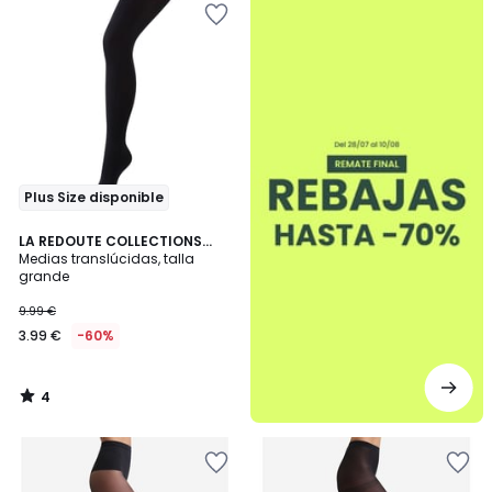
Plus Size disponible
4
LA REDOUTE COLLECTIONS
/
PLUS
Medias translúcidas, talla
5
grande
9.99 €
3.99 €
-60%
4
/
5