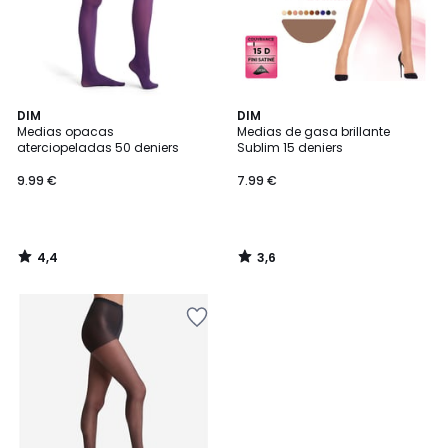
4,4
3,6
DIM
DIM
/ 5
/ 5
Medias opacas
Medias de gasa brillante
aterciopeladas 50 deniers
Sublim 15 deniers
9.99 €
7.99 €
4,4
3,6
/
/
5
5