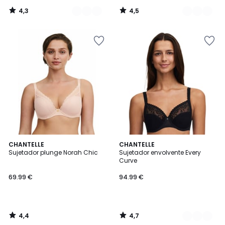
4,3
4,5
/
/
5
5
4,4
4,7
CHANTELLE
2
CHANTELLE
/ 5
/ 5
Sujetador plunge Norah Chic
Sujetador envolvente Every
Colores
Curve
69.99 €
94.99 €
4,4
4,7
/
/