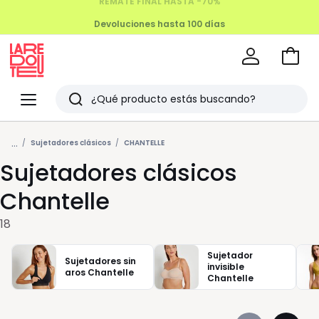
Devoluciones hasta 100 días
Ir
a
La
la
Redoute
Menu
Buscar
cesta
Últimos
...
artículos
Sujetadores clásicos
CHANTELLE
Sujetadores clásicos
vistos
Chantelle
18
Sujetador
Sujetadores sin
invisible
aros Chantelle
Chantelle