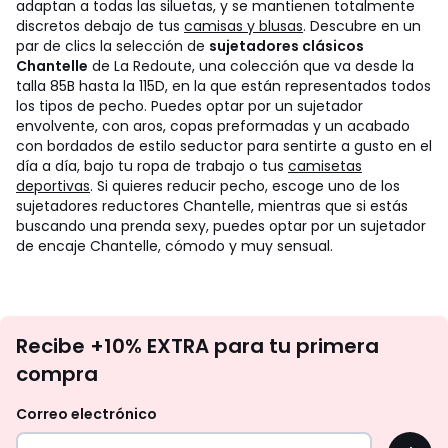
adaptan a todas las siluetas, y se mantienen totalmente
discretos debajo de tus
camisas y blusas
.
Descubre en un
par de clics la selección de
sujetadores clásicos
Chantelle
de La Redoute, una colección que va desde la
talla 85B hasta la 115D, en la que están representados todos
los tipos de pecho. Puedes optar por un sujetador
envolvente, con aros, copas preformadas y un acabado
con bordados de estilo seductor para sentirte a gusto en el
día a día, bajo tu ropa de trabajo o tus
camisetas
deportivas
. Si quieres reducir pecho, escoge uno de los
sujetadores reductores Chantelle, mientras que si estás
buscando una prenda sexy, puedes optar por un sujetador
de encaje Chantelle, cómodo y muy sensual.
No
Recibe +10% EXTRA para tu primera
te
compra
olvides
revisar
Correo electrónico
tu
OK