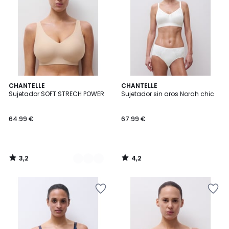
3,2
4,2
2
CHANTELLE
CHANTELLE
/ 5
/ 5
Sujetador SOFT STRECH POWER
Sujetador sin aros Norah chic
Colores
64.99 €
67.99 €
3,2
4,2
/
/
5
5