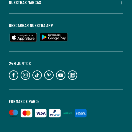
Puedes
NUESTRAS MARCAS
darte
de
baja
DESCARGAR NUESTRA APP
en
cualquier
momento.
Para
más
24H JUNTOS
información,
puedes
consultar
nuestra
<2>política
FORMAS DE PAGO:
de
privacidad</2>.