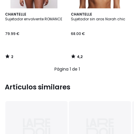
2
4,2
CHANTELLE
CHANTELLE
/
/ 5
Sujetador envolvente ROMANCE
Sujetador sin aros Norah chic
5
79.99 €
68.00 €
2
4,2
/
/
5
5
Página 1 de 1
Artículos similares