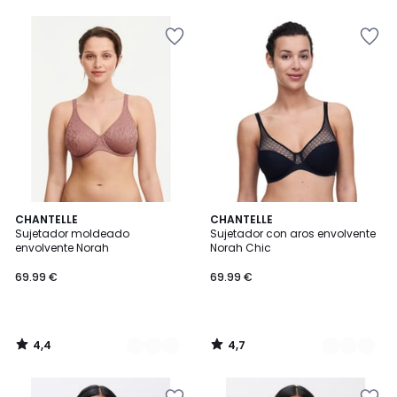
5
5
4,4
4,7
3
CHANTELLE
2
CHANTELLE
/ 5
/ 5
Sujetador moldeado
Sujetador con aros envolvente
Colores
Colores
envolvente Norah
Norah Chic
69.99 €
69.99 €
4,4
4,7
/
/
5
5