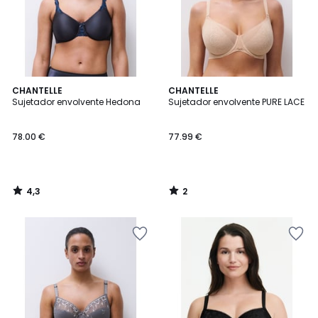
4,3
2
CHANTELLE
CHANTELLE
/ 5
/
Sujetador envolvente Hedona
Sujetador envolvente PURE LACE
5
78.00 €
77.99 €
4,3
2
/
/
5
5