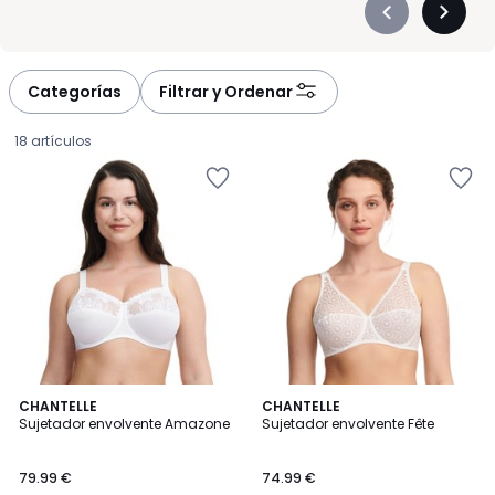
Précédent
Suivan
-
-
défiler
défiler
à
à
Categorías
Filtrar y Ordenar
gauche
droite
18 artículos
4,6
4,5
3
CHANTELLE
2
CHANTELLE
/ 5
/ 5
Sujetador envolvente Amazone
Sujetador envolvente Fête
Colores
Colores
79.99
79.99 €
74.99 €
€.