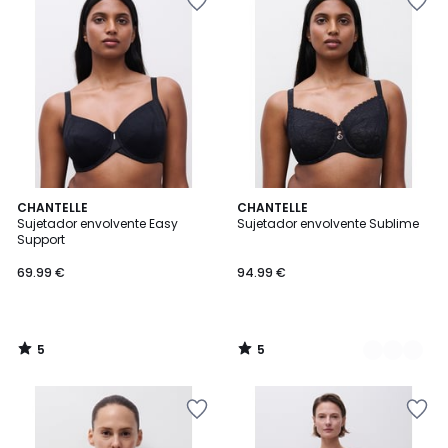
5
5
CHANTELLE
2
CHANTELLE
/
/
Sujetador envolvente Easy
Sujetador envolvente Sublime
Colores
5
5
Support
69.99 €
94.99 €
5
5
/
/
5
5