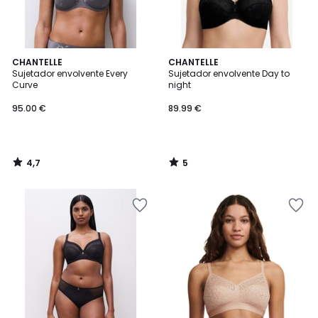
4,7
5
CHANTELLE
CHANTELLE
/ 5
/
Sujetador envolvente Every
Sujetador envolvente Day to
5
Curve
night
95.00 €
89.99 €
4,7
5
/
/
5
5