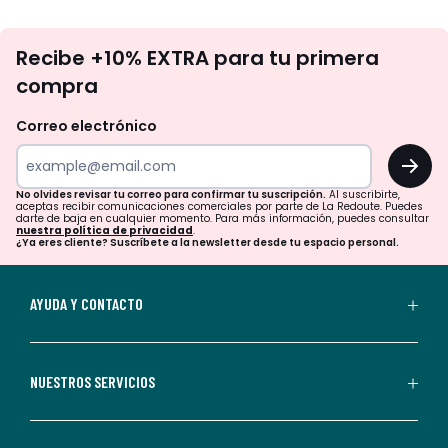
No
Recibe +10% EXTRA para tu primera
te
compra
olvides
revisar
Correo electrónico
tu
OK
correo
para
No olvides revisar tu correo para confirmar tu suscripción.
Al suscribirte,
aceptas recibir comunicaciones comerciales por parte de La Redoute. Puedes
confirmar
darte de baja en cualquier momento. Para más información, puedes consultar
nuestra política de privacidad
.
tu
¿Ya eres cliente? Suscríbete a la newsletter desde tu espacio personal.
suscripción.
Al
AYUDA Y CONTACTO
suscribirte,
aceptas
recibir
NUESTROS SERVICIOS
comunicaciones
comerciales