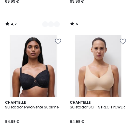
69.99 €
69.99 €
4,7
5
/
/
5
5
5
3,2
2
CHANTELLE
2
CHANTELLE
/
/ 5
Sujetador envolvente Sublime
Sujetador SOFT STRECH POWER
Colores
Colores
5
94.99 €
64.99 €