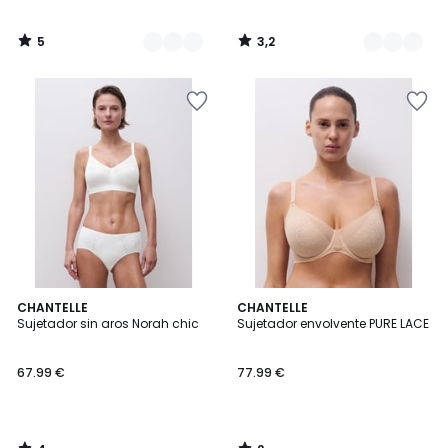
5
3,2
/
/
5
5
4
2
CHANTELLE
CHANTELLE
/
/
Sujetador sin aros Norah chic
Sujetador envolvente PURE LACE
5
5
67.99 €
77.99 €