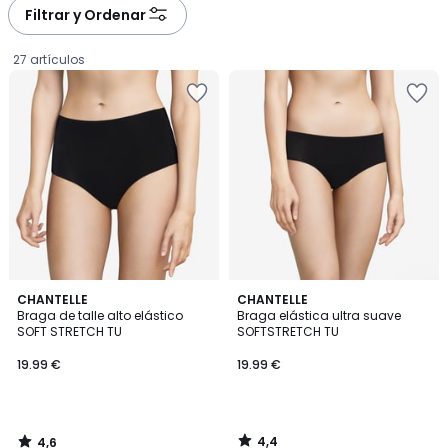
à
à
Filtrar y Ordenar
gauche
droite
27 artículos
4,6
4,4
CHANTELLE
CHANTELLE
/ 5
/ 5
Braga de talle alto elástico
Braga elástica ultra suave
SOFT STRETCH TU
SOFTSTRETCH TU
19.99
19.99 €
19.99 €
€.
4,4
4,6