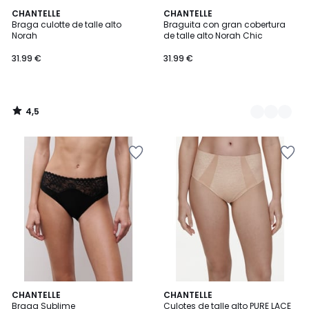
4,5
CHANTELLE
2
CHANTELLE
/ 5
Braga culotte de talle alto
Braguita con gran cobertura
Colores
Norah
de talle alto Norah Chic
31.99 €
31.99 €
4,5
/
5
4
CHANTELLE
CHANTELLE
/
Braga Sublime
Culotes de talle alto PURE LACE