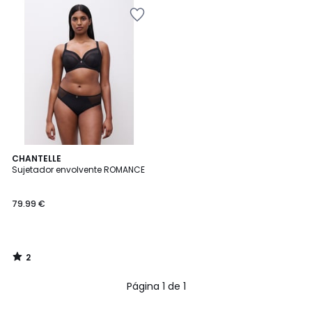
2
CHANTELLE
/
Sujetador envolvente ROMANCE
5
79.99 €
2
/
5
Página 1 de 1