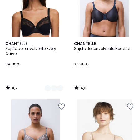
4,7
4,3
2
CHANTELLE
CHANTELLE
/ 5
/ 5
Sujetador envolvente Every
Sujetador envolvente Hedona
Colores
Curve
94.99 €
78.00 €
4,7
4,3
/
/
5
5