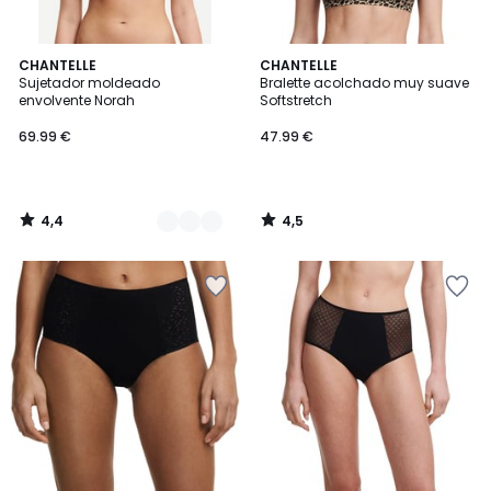
4,4
4,5
3
CHANTELLE
CHANTELLE
/ 5
/ 5
Sujetador moldeado
Bralette acolchado muy suave
Colores
envolvente Norah
Softstretch
69.99 €
47.99 €
4,4
4,5
/
/
5
5