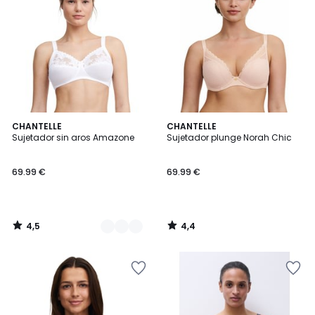
4,5
4,4
3
CHANTELLE
CHANTELLE
/ 5
/ 5
Sujetador sin aros Amazone
Sujetador plunge Norah Chic
Colores
69.99 €
69.99 €
4,5
4,4
/
/
5
5