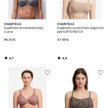
4,7
4,4
CHANTELLE
CHANTELLE
/ 5
/ 5
Sujetador envolvente Every
Sujetador acolchado segunda
Curve
piel SOFTSTRETCH
95.00 €
47.99 €
4,7
4,4
/
/
5
5