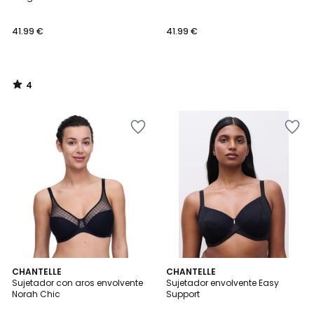
5
41.99 €
41.99 €
4
/
5
4,7
5
2
CHANTELLE
CHANTELLE
/ 5
/
Sujetador con aros envolvente
Sujetador envolvente Easy
Colores
5
Norah Chic
Support