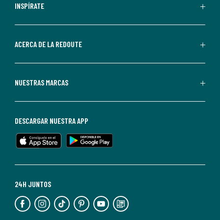
personalizadas
INSPÍRATE
por
parte
de
ACERCA DE LA REDOUTE
La
Redoute.
Puedes
NUESTRAS MARCAS
darte
de
baja
DESCARGAR NUESTRA APP
en
cualquier
momento.
Para
más
24H JUNTOS
información,
puedes