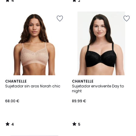
4
2
/
/
5
5
4
5
CHANTELLE
CHANTELLE
/
/
Sujetador sin aros Norah chic
Sujetador envolvente Day to
5
5
night
68.00 €
89.99 €
4
5
/
/
5
5