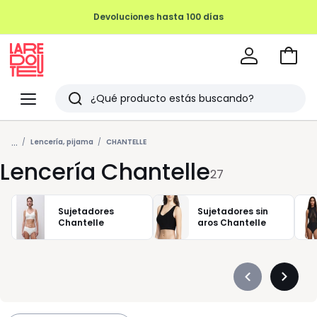
Devoluciones hasta 100 días
Ir
a
La
la
Redoute
Menu
Buscar
cesta
Últimos
...
artículos
Lencería, pijama
CHANTELLE
Lencería Chantelle
vistos
27
Sujetadores
Sujetadores sin
Chantelle
aros Chantelle
Précédent
Suivan
-
-
défiler
défiler