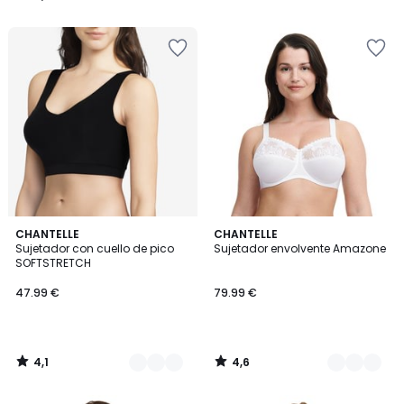
/
/
5
5
4,1
4,6
2
CHANTELLE
3
CHANTELLE
/ 5
/ 5
Sujetador con cuello de pico
Sujetador envolvente Amazone
Colores
Colores
SOFTSTRETCH
47.99 €
79.99 €
4,1
4,6
/
/
5
5