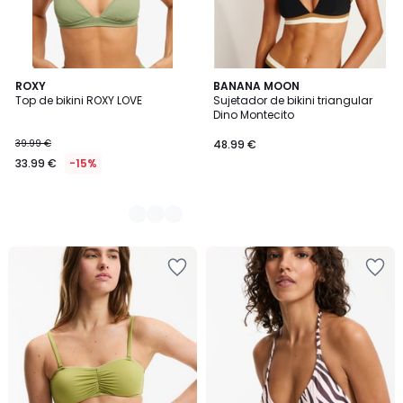
2
ROXY
BANANA MOON
Top de bikini ROXY LOVE
Sujetador de bikini triangular
Colores
Dino Montecito
39.99 €
48.99 €
33.99 €
-15%