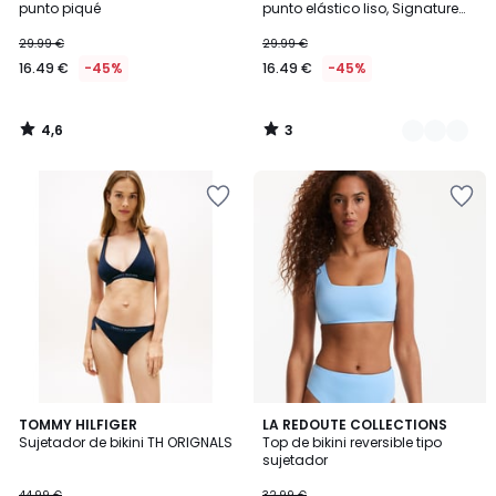
5
punto piqué
punto elástico liso, Signature
HELENA
29.99 €
29.99 €
16.49 €
-45%
16.49 €
-45%
4,6
3
/
/
5
5
3,3
TOMMY HILFIGER
2
LA REDOUTE COLLECTIONS
/ 5
Sujetador de bikini TH ORIGNALS
Top de bikini reversible tipo
Colores
sujetador
44.99 €
32.99 €