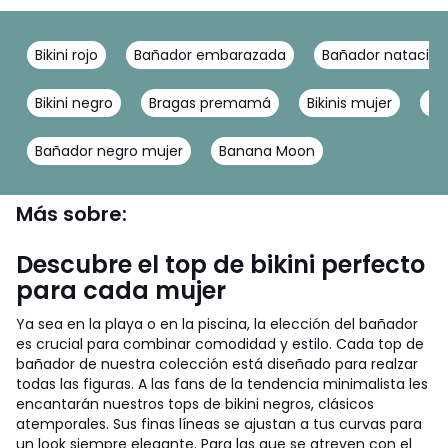
Bikini rojo
Bañador embarazada
Bañador natacion
Bikini negro
Bragas premamá
Bikinis mujer
Ta
Bañador negro mujer
Banana Moon
Más sobre:
Descubre el top de bikini perfecto
para cada mujer
Ya sea en la playa o en la piscina, la elección del bañador
es crucial para combinar comodidad y estilo. Cada top de
bañador de nuestra colección está diseñado para realzar
todas las figuras. A las fans de la tendencia minimalista les
encantarán nuestros tops de bikini negros, clásicos
atemporales. Sus finas líneas se ajustan a tus curvas para
un look siempre elegante. Para las que se atreven con el