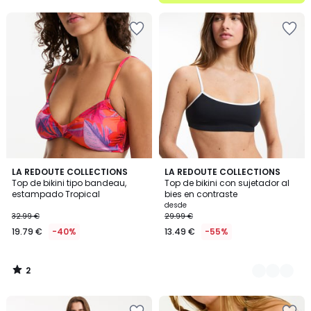
2
LA REDOUTE COLLECTIONS
2
LA REDOUTE COLLECTIONS
/
Top de bikini tipo bandeau,
Top de bikini con sujetador al
Colores
5
estampado Tropical
bies en contraste
desde
32.99 €
29.99 €
19.79 €
-40%
13.49 €
-55%
2
/
5