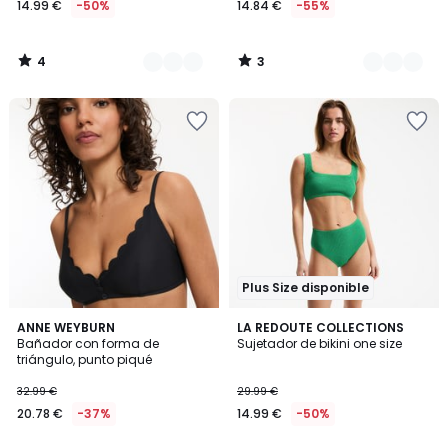
14.99 €
-50%
14.84 €
-55%
en
lugar
de
4
3
29.99
/
/
5
5
€
50%
descuento
aplicado.
Plus Size disponible
4,4
3,1
2
ANNE WEYBURN
2
LA REDOUTE COLLECTIONS
/ 5
/
Bañador con forma de
Sujetador de bikini one size
Colores
Colores
5
triángulo, punto piqué
32.99 €
29.99 €
20.78 €
-37%
14.99 €
-50%