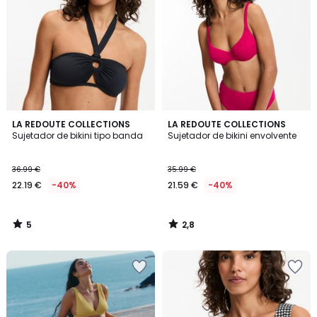
5
2,8
LA REDOUTE COLLECTIONS
LA REDOUTE COLLECTIONS
/
/ 5
Sujetador de bikini tipo banda
Sujetador de bikini envolvente
5
36.99 €
35.99 €
22.19 €
-40%
21.59 €
-40%
5
2,8
/
/
5
5