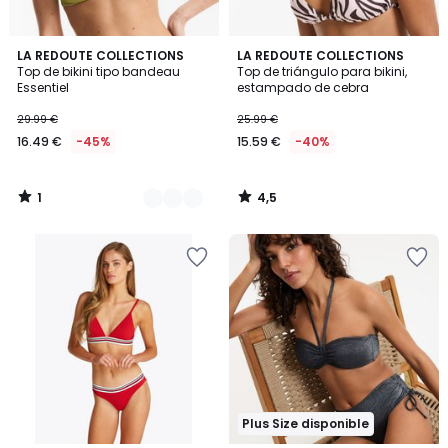
1
4,5
3
LA REDOUTE COLLECTIONS
LA REDOUTE COLLECTIONS
/
/ 5
Top de bikini tipo bandeau
Top de triángulo para bikini,
Colores
5
Essentiel
estampado de cebra
29.99 €
25.99 €
16.49 €
-45%
15.59 €
-40%
1
4,5
/
/
5
5
Plus Size disponible