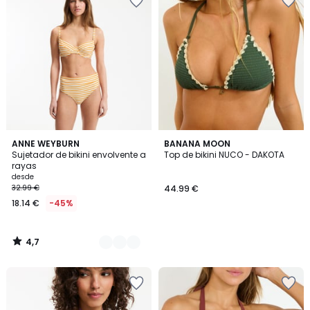
4,7
2
ANNE WEYBURN
BANANA MOON
/ 5
Sujetador de bikini envolvente a
Top de bikini NUCO - DAKOTA
Colores
rayas
desde
32.99 €
44.99 €
18.14 €
-45%
4,7
/
5