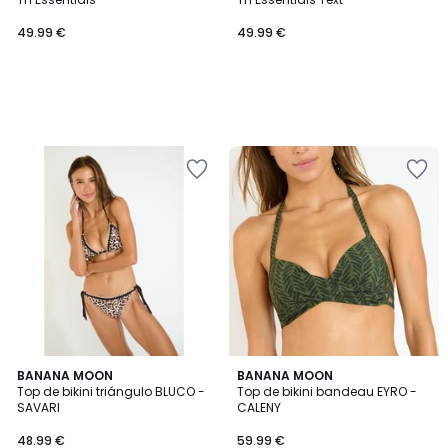
49.99 €
49.99 €
3
BANANA MOON
BANANA MOON
/
Top de bikini triángulo BLUCO -
Top de bikini bandeau EYRO -
5
SAVARI
CALENY
48.99 €
59.99 €