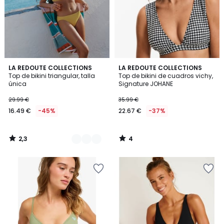
2,3
4
3
LA REDOUTE COLLECTIONS
LA REDOUTE COLLECTIONS
/ 5
/
Top de bikini triangular, talla
Top de bikini de cuadros vichy,
Colores
5
única
Signature JOHANE
29.99 €
35.99 €
16.49 €
-45%
22.67 €
-37%
2,3
4
/
/
5
5