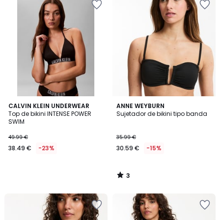
3
CALVIN KLEIN UNDERWEAR
ANNE WEYBURN
/
Top de bikini INTENSE POWER
Sujetador de bikini tipo banda
5
SWIM
49.99 €
35.99 €
38.49 €
-23%
30.59 €
-15%
3
/
5