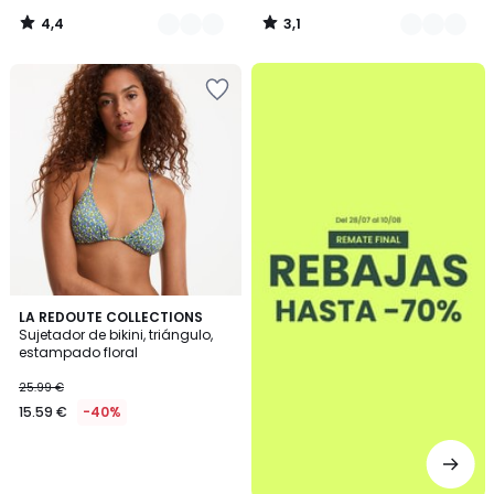
4,4
3,1
/
/
5
5
.
LA REDOUTE COLLECTIONS
Sujetador de bikini, triángulo,
estampado floral
25.99 €
15.59 €
-40%