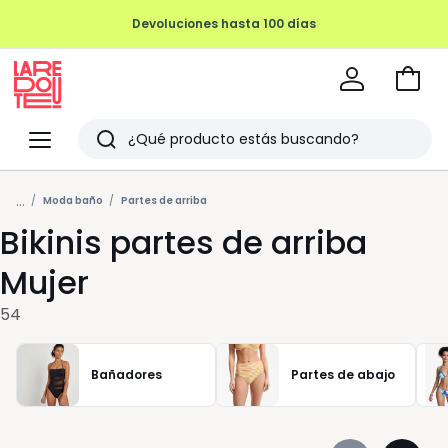
Ir
a
La
la
Redoute
Menu
Buscar
cesta
Últimos
...
artículos
Moda baño
Partes de arriba
Bikinis partes de arriba
vistos
Mujer
54
Bañadores
Partes de abajo