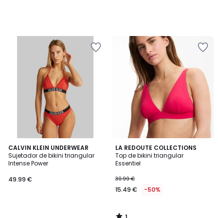
1
CALVIN KLEIN UNDERWEAR
LA REDOUTE COLLECTIONS
/
Sujetador de bikini triangular
Top de bikini triangular
5
Intense Power
Essentiel
49.99 €
30.99 €
15.49 €
-50%
1