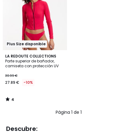
Plus Size disponible
4
LA REDOUTE COLLECTIONS
/
Parte superior de bañador,
5
camiseta con protección UV
30.99 €
27.89 €
-10%
4
/
5
Página 1 de 1
Descubre: