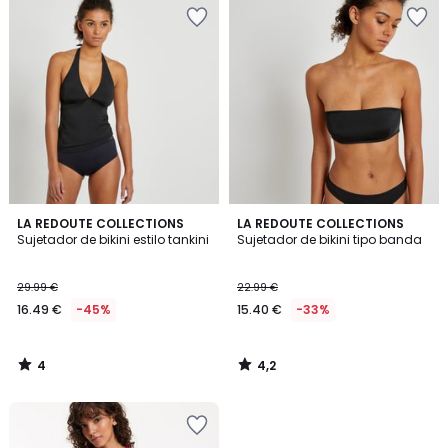
4
4,2
LA REDOUTE COLLECTIONS
LA REDOUTE COLLECTIONS
/
/ 5
Sujetador de bikini estilo tankini
Sujetador de bikini tipo banda
5
29.99 €
22.99 €
16.49 €
-45%
15.40 €
-33%
4
4,2
/
/
5
5