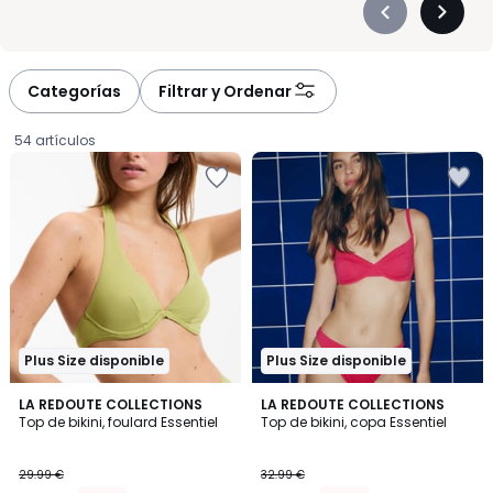
Précédent
Suivan
-
-
défiler
défiler
à
à
Categorías
Filtrar y Ordenar
gauche
droite
54 artículos
Plus Size disponible
Plus Size disponible
4
3
4
LA REDOUTE COLLECTIONS
3
LA REDOUTE COLLECTIONS
/
/
Top de bikini, foulard Essentiel
Top de bikini, copa Essentiel
Colores
Colores
5
5
14.99
29.99 €
32.99 €
€