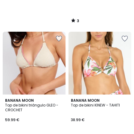
3
/
5
BANANA MOON
BANANA MOON
Top de bikini triángulo GLEO -
Top de bikini KINEW - TAHITI
CROCHET
59.99 €
38.99 €