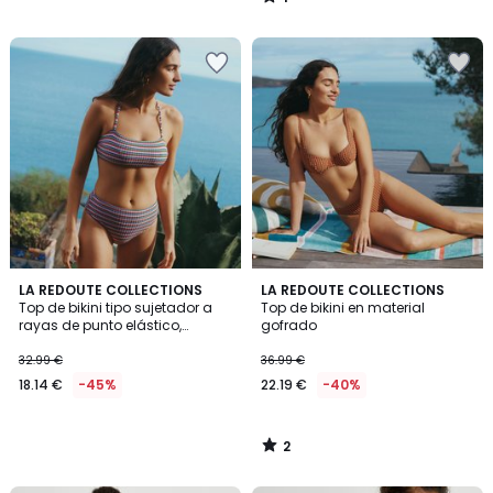
/
5
2
LA REDOUTE COLLECTIONS
LA REDOUTE COLLECTIONS
/
Top de bikini tipo sujetador a
Top de bikini en material
5
rayas de punto elástico,
gofrado
Signature HELENA
32.99 €
36.99 €
18.14 €
-45%
22.19 €
-40%
2
/
5