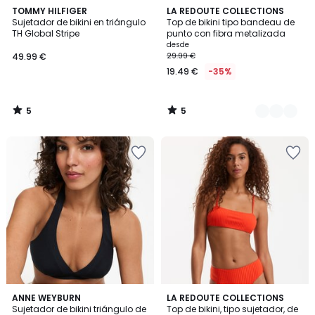
5
5
TOMMY HILFIGER
2
LA REDOUTE COLLECTIONS
/
/
Sujetador de bikini en triángulo
Top de bikini tipo bandeau de
Colores
5
5
TH Global Stripe
punto con fibra metalizada
desde
49.99 €
29.99 €
19.49 €
-35%
5
5
/
/
5
5
4,6
3
ANNE WEYBURN
2
LA REDOUTE COLLECTIONS
/ 5
/
Sujetador de bikini triángulo de
Top de bikini, tipo sujetador, de
Colores