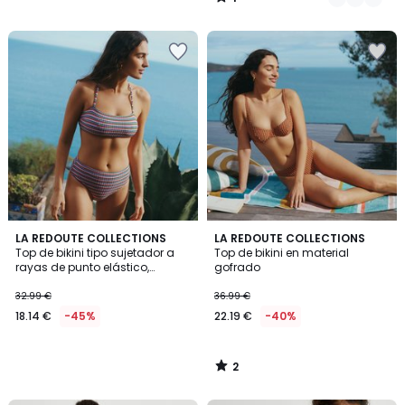
/
5
2
LA REDOUTE COLLECTIONS
LA REDOUTE COLLECTIONS
/
Top de bikini tipo sujetador a
Top de bikini en material
5
rayas de punto elástico,
gofrado
Signature HELENA
32.99 €
36.99 €
18.14 €
-45%
22.19 €
-40%
2
/
5