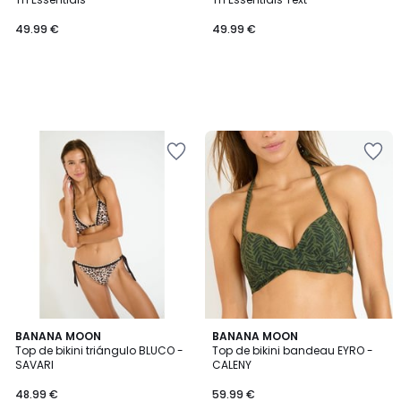
49.99 €
49.99 €
3
BANANA MOON
BANANA MOON
/
Top de bikini triángulo BLUCO -
Top de bikini bandeau EYRO -
5
SAVARI
CALENY
48.99 €
59.99 €