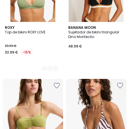
2
ROXY
BANANA MOON
Top de bikini ROXY LOVE
Sujetador de bikini triangular
Colores
Dino Montecito
39.99 €
48.99 €
33.99 €
-15%