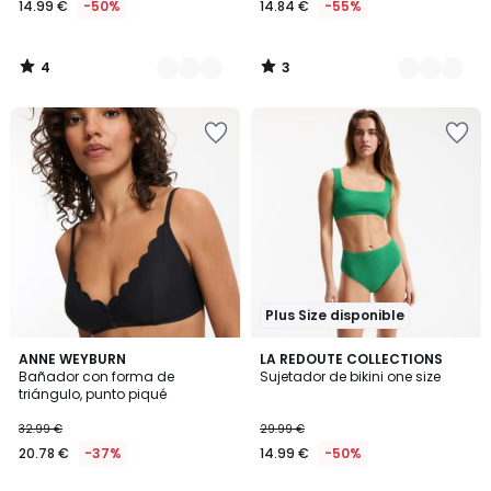
14.99 €
-50%
14.84 €
-55%
en
lugar
de
4
3
29.99
/
/
5
5
€
50%
descuento
aplicado.
Plus Size disponible
4,4
3,1
2
ANNE WEYBURN
2
LA REDOUTE COLLECTIONS
/ 5
/
Bañador con forma de
Sujetador de bikini one size
Colores
Colores
5
triángulo, punto piqué
32.99 €
29.99 €
20.78 €
-37%
14.99 €
-50%