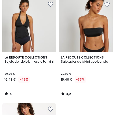
4
4,2
LA REDOUTE COLLECTIONS
LA REDOUTE COLLECTIONS
/
/ 5
Sujetador de bikini estilo tankini
Sujetador de bikini tipo banda
5
29.99 €
22.99 €
16.49 €
-45%
15.40 €
-33%
4
4,2
/
/
5
5