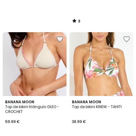
3
/
5
BANANA MOON
BANANA MOON
Top de bikini triángulo GLEO -
Top de bikini KINEW - TAHITI
CROCHET
59.99 €
38.99 €