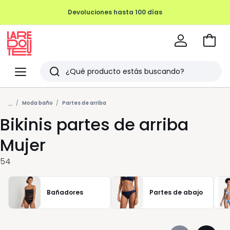
REMATE FINAL HASTA -70%
Ir
a
La
la
Redoute
Menu
Buscar
cesta
Últimos
...
artículos
Moda baño
Partes de arriba
Bikinis partes de arriba
vistos
Mujer
54
Bañadores
Partes de abajo