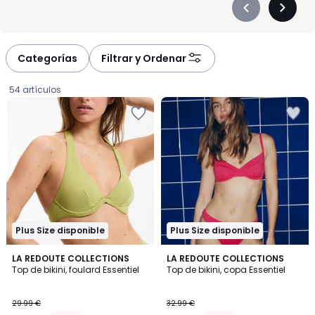
Précédent
Suivan
-
-
défiler
défiler
à
à
Categorías
Filtrar y Ordenar
gauche
droite
54 artículos
Plus Size disponible
Plus Size disponible
4
3
4
LA REDOUTE COLLECTIONS
3
LA REDOUTE COLLECTIONS
/
/
Top de bikini, foulard Essentiel
Top de bikini, copa Essentiel
Colores
Colores
5
5
14.99
29.99 €
32.99 €
€