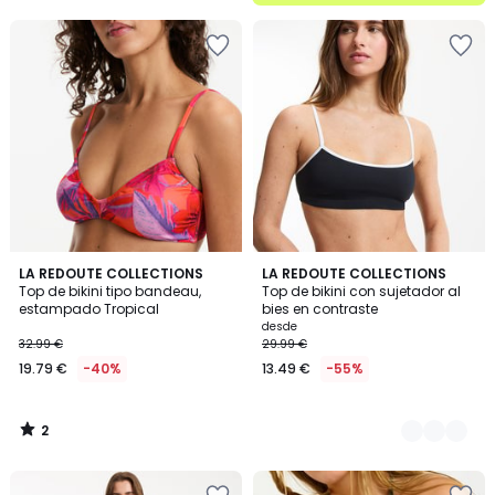
2
LA REDOUTE COLLECTIONS
2
LA REDOUTE COLLECTIONS
/
Top de bikini tipo bandeau,
Top de bikini con sujetador al
Colores
5
estampado Tropical
bies en contraste
desde
32.99 €
29.99 €
19.79 €
-40%
13.49 €
-55%
2
/
5