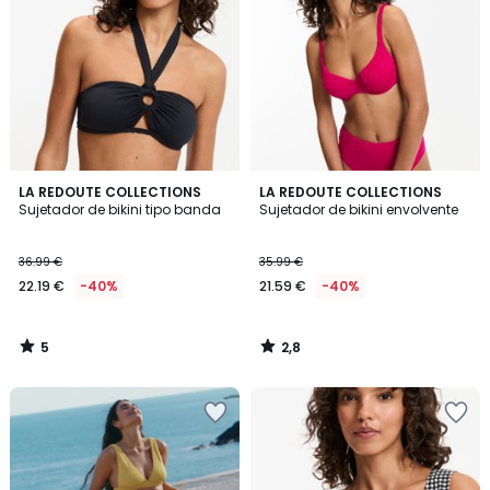
5
2,8
LA REDOUTE COLLECTIONS
LA REDOUTE COLLECTIONS
/
/ 5
Sujetador de bikini tipo banda
Sujetador de bikini envolvente
5
36.99 €
35.99 €
22.19 €
-40%
21.59 €
-40%
5
2,8
/
/
5
5