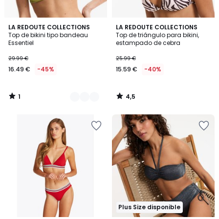
1
4,5
3
LA REDOUTE COLLECTIONS
LA REDOUTE COLLECTIONS
/
/ 5
Top de bikini tipo bandeau
Top de triángulo para bikini,
Colores
5
Essentiel
estampado de cebra
29.99 €
25.99 €
16.49 €
-45%
15.59 €
-40%
1
4,5
/
/
5
5
Plus Size disponible