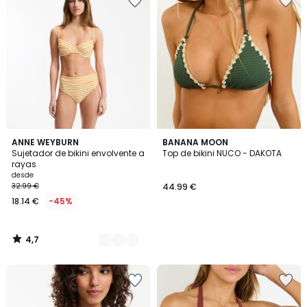
4,7
2
ANNE WEYBURN
BANANA MOON
/ 5
Sujetador de bikini envolvente a
Top de bikini NUCO - DAKOTA
Colores
rayas
desde
32.99 €
44.99 €
18.14 €
-45%
4,7
/
5