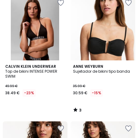
3
CALVIN KLEIN UNDERWEAR
ANNE WEYBURN
/
Top de bikini INTENSE POWER
Sujetador de bikini tipo banda
5
SWIM
49.99 €
35.99 €
38.49 €
-23%
30.59 €
-15%
3
/
5