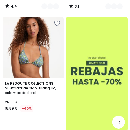
4,4
3,1
/
/
5
5
.
LA REDOUTE COLLECTIONS
Sujetador de bikini, triángulo,
estampado floral
25.99 €
15.59 €
-40%