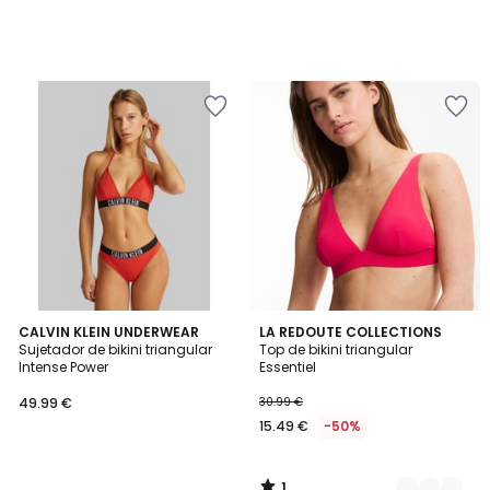
1
CALVIN KLEIN UNDERWEAR
2
LA REDOUTE COLLECTIONS
/
Sujetador de bikini triangular
Top de bikini triangular
Colores
5
Intense Power
Essentiel
49.99 €
30.99 €
15.49 €
-50%
1