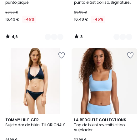
5
punto piqué
punto elástico liso, Signature
HELENA
29.99 €
29.99 €
16.49 €
-45%
16.49 €
-45%
4,6
3
/
/
5
5
3,3
TOMMY HILFIGER
2
LA REDOUTE COLLECTIONS
/ 5
Sujetador de bikini TH ORIGNALS
Top de bikini reversible tipo
Colores
sujetador
44.99 €
32.99 €