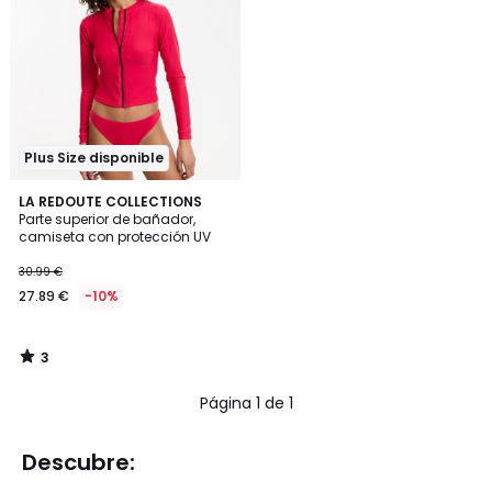
Plus Size disponible
3
LA REDOUTE COLLECTIONS
/
Parte superior de bañador,
5
camiseta con protección UV
30.99 €
27.89 €
-10%
3
/
5
Página 1 de 1
Descubre: