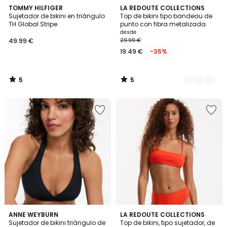
5
5
TOMMY HILFIGER
2
LA REDOUTE COLLECTIONS
/
/
Sujetador de bikini en triángulo
Top de bikini tipo bandeau de
Colores
5
5
TH Global Stripe
punto con fibra metalizada
desde
49.99 €
29.99 €
19.49 €
-35%
5
5
/
/
5
5
4,6
3
2
ANNE WEYBURN
2
LA REDOUTE COLLECTIONS
/ 5
/
Sujetador de bikini triángulo de
Top de bikini, tipo sujetador, de
Colores
Colores