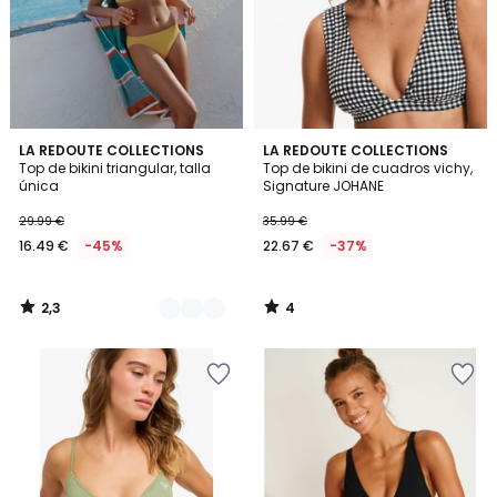
2,3
4
3
LA REDOUTE COLLECTIONS
LA REDOUTE COLLECTIONS
/ 5
/
Top de bikini triangular, talla
Top de bikini de cuadros vichy,
Colores
5
única
Signature JOHANE
29.99 €
35.99 €
16.49 €
-45%
22.67 €
-37%
2,3
4
/
/
5
5